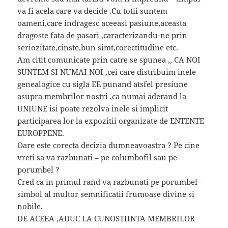
va fi acela care va decide .Cu totii suntem
oameni,care indragesc aceeasi pasiune,aceasta
dragoste fata de pasari ,caracterizandu-ne prin
seriozitate,cinste,bun simt,corectitudine etc.
Am citit comunicate prin catre se spunea ,, CA NOI
SUNTEM SI NUMAI NOI ,cei care distribuim inele
genealogice cu sigla EE punand atsfel presiune
asupra membrilor nostri ,ca numai aderand la
UNIUNE isi poate rezolva inele si implicit
participarea lor la expozitii organizate de ENTENTE
EUROPPENE.
Oare este corecta decizia dumneavoastra ? Pe cine
vreti sa va razbunati – pe columbofil sau pe
porumbel ?
Cred ca in primul rand va razbunati pe porumbel –
simbol al multor semnificatii frumoase divine si
nobile.
DE ACEEA ,ADUC LA CUNOSTIINTA MEMBRILOR