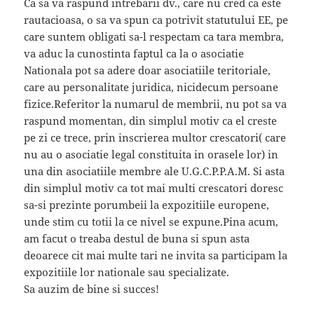
Ca sa va raspund intrebarii dv., care nu cred ca este
rautacioasa, o sa va spun ca potrivit statutului EE, pe
care suntem obligati sa-l respectam ca tara membra,
va aduc la cunostinta faptul ca la o asociatie
Nationala pot sa adere doar asociatiile teritoriale,
care au personalitate juridica, nicidecum persoane
fizice.Referitor la numarul de membrii, nu pot sa va
raspund momentan, din simplul motiv ca el creste
pe zi ce trece, prin inscrierea multor crescatori( care
nu au o asociatie legal constituita in orasele lor) in
una din asociatiile membre ale U.G.C.P.P.A.M. Si asta
din simplul motiv ca tot mai multi crescatori doresc
sa-si prezinte porumbeii la expozitiile europene,
unde stim cu totii la ce nivel se expune.Pina acum,
am facut o treaba destul de buna si spun asta
deoarece cit mai multe tari ne invita sa participam la
expozitiile lor nationale sau specializate.
Sa auzim de bine si succes!