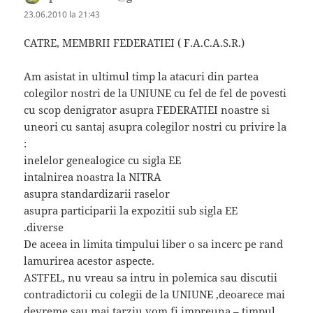
23.06.2010 la 21:43
CATRE, MEMBRII FEDERATIEI ( F.A.C.A.S.R.)
Am asistat in ultimul timp la atacuri din partea
colegilor nostri de la UNIUNE cu fel de fel de povesti
cu scop denigrator asupra FEDERATIEI noastre si
uneori cu santaj asupra colegilor nostri cu privire la
:
inelelor genealogice cu sigla EE
intalnirea noastra la NITRA
asupra standardizarii raselor
asupra participarii la expozitii sub sigla EE
.diverse
De aceea in limita timpului liber o sa incerc pe rand
lamurirea acestor aspecte.
ASTFEL, nu vreau sa intru in polemica sau discutii
contradictorii cu colegii de la UNIUNE ,deoarece mai
devreme sau mai tarziu vom fi impreuna – timpul