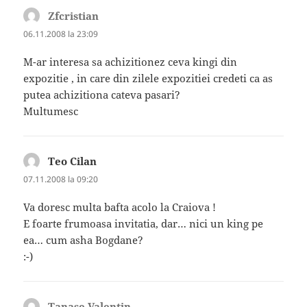
Zfcristian
spune:
06.11.2008 la 23:09
M-ar interesa sa achizitionez ceva kingi din
expozitie , in care din zilele expozitiei credeti ca as
putea achizitiona cateva pasari?
Multumesc
Teo Cilan
spune:
07.11.2008 la 09:20
Va doresc multa bafta acolo la Craiova !
E foarte frumoasa invitatia, dar… nici un king pe
ea… cum asha Bogdane?
:-)
Tanase Valentin
spune: