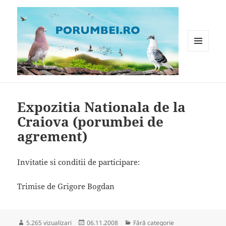
MENIU
ȘI
WIDGET-
Porumbei.ro
URI
Expozitia Nationala de la
Craiova (porumbei de
agrement)
Invitatie si conditii de participare:
Trimise de Grigore Bogdan
Publicat
Categorii
5.265 vizualizari
06.11.2008
Fără categorie