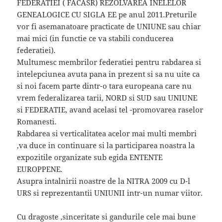
FEDERATIEI ( FACASR) REZOLVAREA INELELOR
GENEALOGICE CU SIGLA EE pe anul 2011.Preturile
vor fi asemanatoare practicate de UNIUNE sau chiar
mai mici (in functie ce va stabili conducerea
federatiei).
Multumesc membrilor federatiei pentru rabdarea si
intelepciunea avuta pana in prezent si sa nu uite ca
si noi facem parte dintr-o tara europeana care nu
vrem federalizarea tarii, NORD si SUD sau UNIUNE
si FEDERATIE, avand acelasi tel -promovarea raselor
Romanesti.
Rabdarea si verticalitatea acelor mai multi membri
,va duce in continuare si la participarea noastra la
expozitile organizate sub egida ENTENTE
EUROPPENE.
Asupra intalnirii noastre de la NITRA 2009 cu D-l
URS si reprezentantii UNIUNII intr-un numar viitor.
Cu dragoste ,sinceritate si gandurile cele mai bune