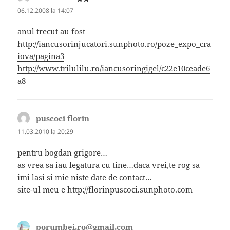
06.12.2008 la 14:07
anul trecut au fost
http://iancusorinjucatori.sunphoto.ro/poze_expo_cra
iova/pagina3
http://www.trilulilu.ro/iancusoringigel/c22e10ceade6
a8
puscoci florin
spune:
11.03.2010 la 20:29
pentru bogdan grigore…
as vrea sa iau legatura cu tine…daca vrei,te rog sa
imi lasi si mie niste date de contact…
site-ul meu e
http://florinpuscoci.sunphoto.com
porumbei.ro@gmail.com
spune: