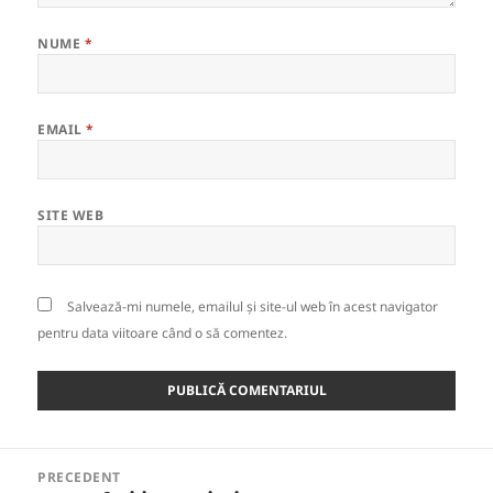
NUME
*
EMAIL
*
SITE WEB
Salvează-mi numele, emailul și site-ul web în acest navigator
pentru data viitoare când o să comentez.
Navigare
PRECEDENT
în