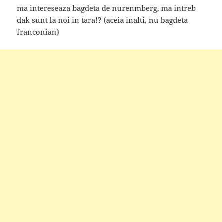
ma intereseaza bagdeta de nurenmberg, ma intreb
dak sunt la noi in tara!? (aceia inalti, nu bagdeta
franconian)