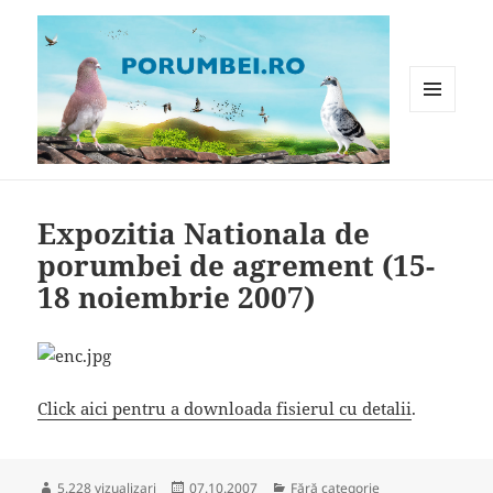
MENIU
ȘI
WIDGET-
Porumbei.ro
URI
Expozitia Nationala de
porumbei de agrement (15-
18 noiembrie 2007)
Click aici pentru a downloada fisierul cu detalii
.
Publicat
Categorii
5.228 vizualizari
07.10.2007
Fără categorie