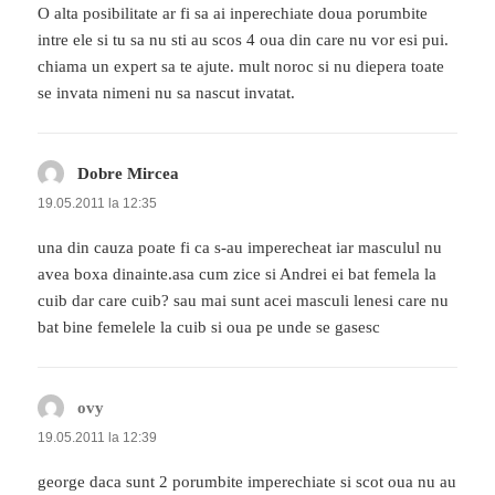
O alta posibilitate ar fi sa ai inperechiate doua porumbite
intre ele si tu sa nu sti au scos 4 oua din care nu vor esi pui.
chiama un expert sa te ajute. mult noroc si nu diepera toate
se invata nimeni nu sa nascut invatat.
Dobre Mircea
spune:
19.05.2011 la 12:35
una din cauza poate fi ca s-au imperecheat iar masculul nu
avea boxa dinainte.asa cum zice si Andrei ei bat femela la
cuib dar care cuib? sau mai sunt acei masculi lenesi care nu
bat bine femelele la cuib si oua pe unde se gasesc
ovy
spune:
19.05.2011 la 12:39
george daca sunt 2 porumbite imperechiate si scot oua nu au