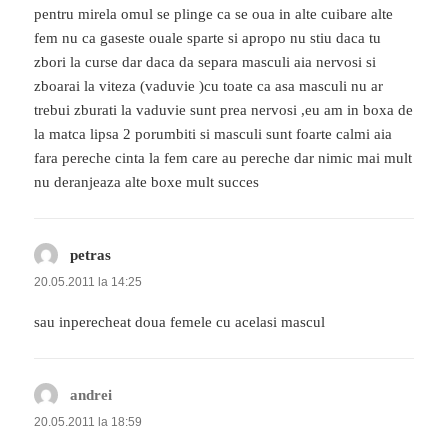
pentru mirela omul se plinge ca se oua in alte cuibare alte
fem nu ca gaseste ouale sparte si apropo nu stiu daca tu
zbori la curse dar daca da separa masculi aia nervosi si
zboarai la viteza (vaduvie )cu toate ca asa masculi nu ar
trebui zburati la vaduvie sunt prea nervosi ,eu am in boxa de
la matca lipsa 2 porumbiti si masculi sunt foarte calmi aia
fara pereche cinta la fem care au pereche dar nimic mai mult
nu deranjeaza alte boxe mult succes
petras
spune:
20.05.2011 la 14:25
sau inperecheat doua femele cu acelasi mascul
andrei
spune:
20.05.2011 la 18:59