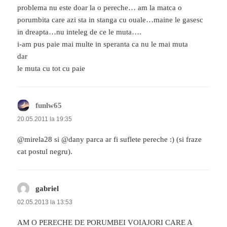
problema nu este doar la o pereche… am la matca o
porumbita care azi sta in stanga cu ouale…maine le gasesc
in dreapta…nu inteleg de ce le muta….
i-am pus paie mai multe in speranta ca nu le mai muta
dar
le muta cu tot cu paie
funlw65
spune:
20.05.2011 la 19:35
@mirela28 si @dany parca ar fi suflete pereche :) (si fraze
cat postul negru).
gabriel
spune:
02.05.2013 la 13:53
AM O PERECHE DE PORUMBEI VOIAJORI CARE A