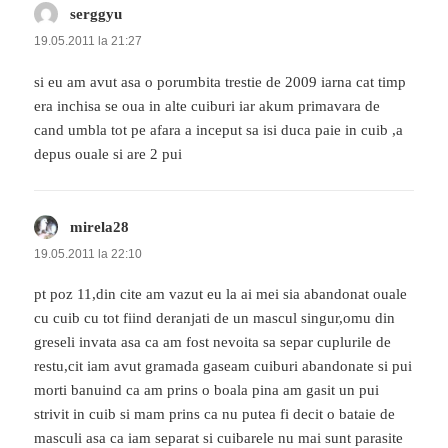
serggyu
spune:
19.05.2011 la 21:27
si eu am avut asa o porumbita trestie de 2009 iarna cat timp
era inchisa se oua in alte cuiburi iar akum primavara de
cand umbla tot pe afara a inceput sa isi duca paie in cuib ,a
depus ouale si are 2 pui
mirela28
spune:
19.05.2011 la 22:10
pt poz 11,din cite am vazut eu la ai mei sia abandonat ouale
cu cuib cu tot fiind deranjati de un mascul singur,omu din
greseli invata asa ca am fost nevoita sa separ cuplurile de
restu,cit iam avut gramada gaseam cuiburi abandonate si pui
morti banuind ca am prins o boala pina am gasit un pui
strivit in cuib si mam prins ca nu putea fi decit o bataie de
masculi asa ca iam separat si cuibarele nu mai sunt parasite