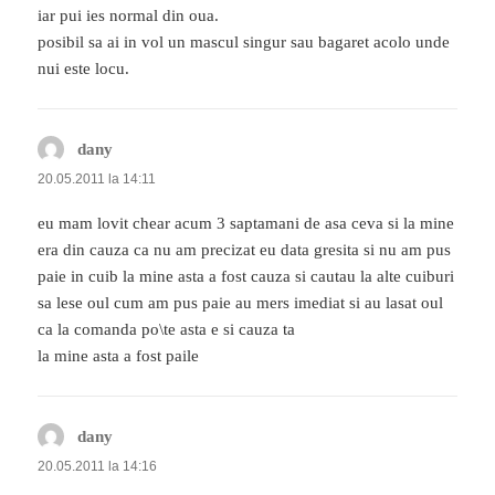
iar pui ies normal din oua.
posibil sa ai in vol un mascul singur sau bagaret acolo unde
nui este locu.
dany
spune:
20.05.2011 la 14:11
eu mam lovit chear acum 3 saptamani de asa ceva si la mine
era din cauza ca nu am precizat eu data gresita si nu am pus
paie in cuib la mine asta a fost cauza si cautau la alte cuiburi
sa lese oul cum am pus paie au mers imediat si au lasat oul
ca la comanda po\te asta e si cauza ta
la mine asta a fost paile
dany
spune:
20.05.2011 la 14:16