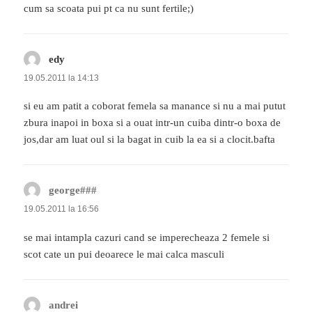
cum sa scoata pui pt ca nu sunt fertile;)
edy
spune:
19.05.2011 la 14:13
si eu am patit a coborat femela sa manance si nu a mai putut
zbura inapoi in boxa si a ouat intr-un cuiba dintr-o boxa de
jos,dar am luat oul si la bagat in cuib la ea si a clocit.bafta
george###
spune:
19.05.2011 la 16:56
se mai intampla cazuri cand se imperecheaza 2 femele si
scot cate un pui deoarece le mai calca masculi
andrei
spune: