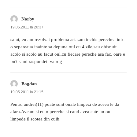
Norby
spune:
19.05.2011 la 20:37
salut, eu am rezolvat problema asta,am inchis perechea intr-
o separeaua inainte sa depuna oul cu 4 zile,sau obisnuit
acolo si acolo au facut oul,cu fiecare pereche asa fac, oare e
bn? sami raspundeti va rog
Bogdan
spune:
19.05.2011 la 21:15
Pentru andrei(11) poate sunt ouale limpezi de aceea le da
afara.Aveam si eu o pereche si cand avea cate un ou
limpede il scotea din cuib.