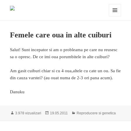
Porumbei.ro
MENIU
ȘI
WIDGET-
URI
Femele care oua in alte cuiburi
Salut! Sunt incepator si am o probleama pe care nu reusesc
sa o opresc. De ce imi oua porumbitele in alte cuiburi?
Am gasit cuiburi chiar si cu 4 oua,altele cu cate un ou. Sa fie
din cauza varstei? (au ouat numa de 2-3 ori pana acum).
Danuku
Publicat
Categorii
3.978 vizualizari
19.05.2011
Reproducere si genetica
pe