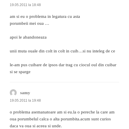
19.05.2011 la 18:48
am si eu o problema in legatura cu asta
porumbeii mei oua …
apoi le abandoneaza
unii muta ouale din colt in colt in cuib…si nu inteleg de ce
le-am pus cuibare de ipsos dar trag cu ciocul oul din cuibar
si se sparge
samy
spune:
19.05.2011 la 19:48
o problema asemanatoare am si eu.la o pereche la care am
oua porumbelul calca o alta porumbita.acum sunt curios
daca va oua si aceea si unde.