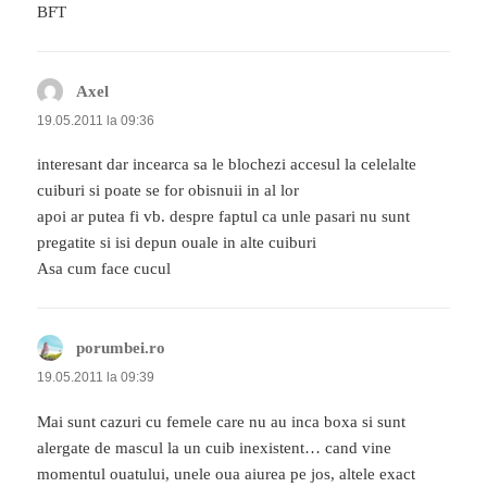
BFT
Axel
spune:
19.05.2011 la 09:36
interesant dar incearca sa le blochezi accesul la celelalte
cuiburi si poate se for obisnuii in al lor
apoi ar putea fi vb. despre faptul ca unle pasari nu sunt
pregatite si isi depun ouale in alte cuiburi
Asa cum face cucul
porumbei.ro
spune:
19.05.2011 la 09:39
Mai sunt cazuri cu femele care nu au inca boxa si sunt
alergate de mascul la un cuib inexistent… cand vine
momentul ouatului, unele oua aiurea pe jos, altele exact