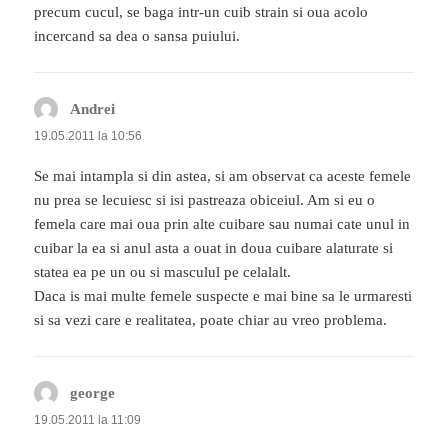
precum cucul, se baga intr-un cuib strain si oua acolo
incercand sa dea o sansa puiului.
Andrei
spune:
19.05.2011 la 10:56
Se mai intampla si din astea, si am observat ca aceste femele
nu prea se lecuiesc si isi pastreaza obiceiul. Am si eu o
femela care mai oua prin alte cuibare sau numai cate unul in
cuibar la ea si anul asta a ouat in doua cuibare alaturate si
statea ea pe un ou si masculul pe celalalt.
Daca is mai multe femele suspecte e mai bine sa le urmaresti
si sa vezi care e realitatea, poate chiar au vreo problema.
george
spune:
19.05.2011 la 11:09