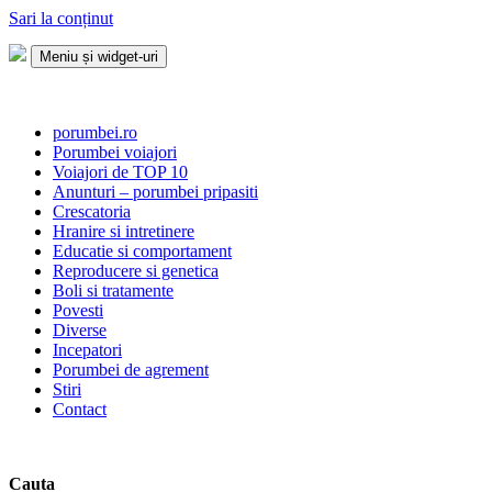
Sari la conținut
Meniu și widget-uri
Porumbei.ro
Enciclopedia porumbelului
porumbei.ro
Porumbei voiajori
Voiajori de TOP 10
Anunturi – porumbei pripasiti
Crescatoria
Hranire si intretinere
Educatie si comportament
Reproducere si genetica
Boli si tratamente
Povesti
Diverse
Incepatori
Porumbei de agrement
Stiri
Contact
Cauta