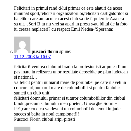
Felicitari in primul rand d-lui primar ca este alaturi de acest
minunat sport,felicitari organizatorilor,felicitari castigatorilor si
baietilor care au facut ca acest club sa fie f. puternic Aaa era
sa uit…Sori B tu nu vrei sa apari in presa s-au blitul de la foto
iti creaza neplaceri? cu respect Emil Nedea-‘Speranta;
puscoci florin
spune:
11.12.2008 la 16:07
felicitari! venirea clubului bradu la profesionisti ar putea fi un
pas mare in relizarea unor rezultate deosebite pe plan judetean
si national…
va felicit pentru numarul mare de porumbei pe care il aveti in
concursuri,numarul mare de columbofili si pentru faptul ca
sunteti un club unit!
felicitari domnului primar si tuturor columbofililor din clubul
bradu,precum si bunului meu prieten, Gheorghe Sorin +
P.F.,care cred ca va deveni un columbofil de temut in judet…
succes si bafta in noul campionat!!!
Puscoci Florin clubul aripi-pitesti