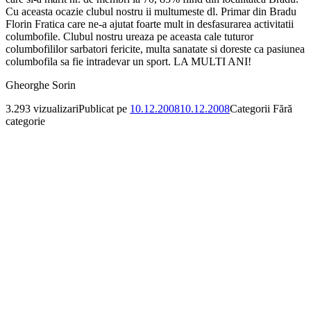
Cu aceasta ocazie clubul nostru ii multumeste dl. Primar din Bradu
Florin Fratica care ne-a ajutat foarte mult in desfasurarea activitatii
columbofile. Clubul nostru ureaza pe aceasta cale tuturor
columbofililor sarbatori fericite, multa sanatate si doreste ca pasiunea
columbofila sa fie intradevar un sport. LA MULTI ANI!
Gheorghe Sorin
3.293 vizualizari
Publicat pe
10.12.2008
10.12.2008
Categorii
Fără
categorie