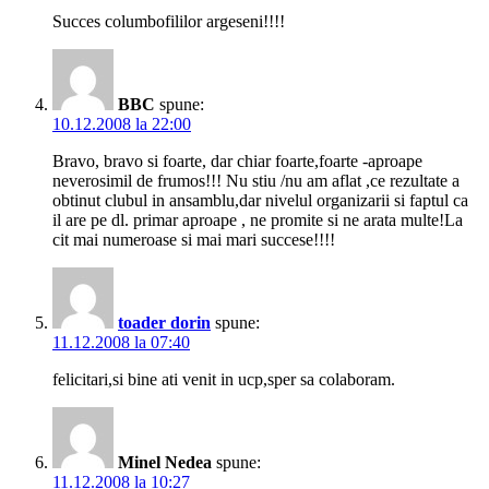
Succes columbofililor argeseni!!!!
BBC
spune:
10.12.2008 la 22:00
Bravo, bravo si foarte, dar chiar foarte,foarte -aproape
neverosimil de frumos!!! Nu stiu /nu am aflat ,ce rezultate a
obtinut clubul in ansamblu,dar nivelul organizarii si faptul ca
il are pe dl. primar aproape , ne promite si ne arata multe!La
cit mai numeroase si mai mari succese!!!!
toader dorin
spune:
11.12.2008 la 07:40
felicitari,si bine ati venit in ucp,sper sa colaboram.
Minel Nedea
spune:
11.12.2008 la 10:27