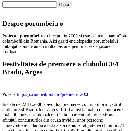
Cauta
Despre porumbei.ro
Proiectul
porumbei.ro
a inceput in 2003 si este cel mai „batran” site
columbofil din Romania. Aici gasiti enciclopedia porumbelului
imbogatita an de an cu multa pasiune pentru aceasta pasare
fascinanta.
Festivitatea de premiere a clubului 3/4
Bradu, Arges
Poze la
http://porumbeibradu.ro/premiere_2008
In data de 22.11.2008 a avut loc premierea columbofila in cadrul
clubului 3/4 Bradu-Jud. Arges. Totul a fost la inaltime: conducerea,
invitatii, muzica si atmosfera.
Clubul a trecut prin mici sicane la
sfarsitul concursurilor din cauza invidiei unor persoane
„binevoitoare”, dar inca o data s-a demonstrat puterea clubului 3/4
care si-a marit nr. de membri la 70, 85% fiind din localitatea Bradu.