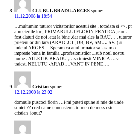
CLUBUL BRADU-ARGES
spune:
11.12.2008 la 18:54
…multumim tuturor vizitatorilor acestui site , totodata si <>, pt
aprecieriile lor , PRIMARULUI FLORIN FRATICA ,care a
fost alaturi de noi ,atat la bine ,dar mai ales la RAU…., tuturor
prietenilor din tara (ARAD ,CT ,DB, BV, SM…..SV. ) si
judetul ARGES….Speram ca anul urmator sa lasam o
impresie buna in familia „profesionistilor „,sub noul nostru
nume : ATLETIK BRADU ,…sa traiesti MINICA …sa
traiesti NELUTU -ARAD….VANT IN PENE….
Cristian
spune:
12.12.2008 la 23:02
domnule puscoci florin …i-mi puteti spune si mie de unde
sunteti?? cred ca ne cunoastem.. id meu de mess este
cristian_ionut7