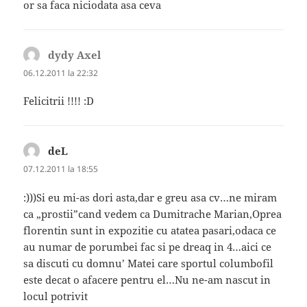
or sa faca niciodata asa ceva
dydy Axel
spune:
06.12.2011 la 22:32
Felicitrii !!!! :D
deL
spune:
07.12.2011 la 18:55
:)))Si eu mi-as dori asta,dar e greu asa cv…ne miram
ca „prostii”cand vedem ca Dumitrache Marian,Oprea
florentin sunt in expozitie cu atatea pasari,odaca ce
au numar de porumbei fac si pe dreaq in 4…aici ce
sa discuti cu domnu’ Matei care sportul columbofil
este decat o afacere pentru el…Nu ne-am nascut in
locul potrivit