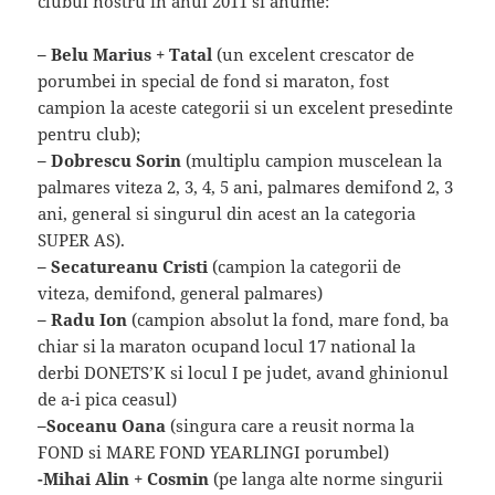
clubul nostru in anul 2011 si anume:
– Belu Marius + Tatal
(un excelent crescator de
porumbei in special de fond si maraton, fost
campion la aceste categorii si un excelent presedinte
pentru club);
– Dobrescu Sorin
(multiplu campion muscelean la
palmares viteza 2, 3, 4, 5 ani, palmares demifond 2, 3
ani, general si singurul din acest an la categoria
SUPER AS).
– Secatureanu Cristi
(campion la categorii de
viteza, demifond, general palmares)
– Radu Ion
(campion absolut la fond, mare fond, ba
chiar si la maraton ocupand locul 17 national la
derbi DONETS’K si locul I pe judet, avand ghinionul
de a-i pica ceasul)
–Soceanu Oana
(singura care a reusit norma la
FOND si MARE FOND YEARLINGI porumbel)
-Mihai Alin + Cosmin
(pe langa alte norme singurii