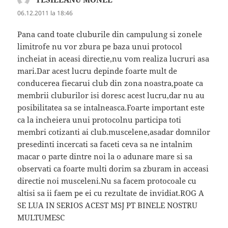
06.12.2011 la 18:46
Pana cand toate cluburile din campulung si zonele
limitrofe nu vor zbura pe baza unui protocol
incheiat in aceasi directie,nu vom realiza lucruri asa
mari.Dar acest lucru depinde foarte mult de
conducerea fiecarui club din zona noastra,poate ca
membrii cluburilor isi doresc acest lucru,dar nu au
posibilitatea sa se intalneasca.Foarte important este
ca la incheiera unui protocolnu participa toti
membri cotizanti ai club.muscelene,asadar domnilor
presedinti incercati sa faceti ceva sa ne intalnim
macar o parte dintre noi la o adunare mare si sa
observati ca foarte multi dorim sa zburam in acceasi
directie noi musceleni.Nu sa facem protocoale cu
altisi sa ii faem pe ei cu rezultate de invidiat.ROG A
SE LUA IN SERIOS ACEST MSJ PT BINELE NOSTRU
MULTUMESC