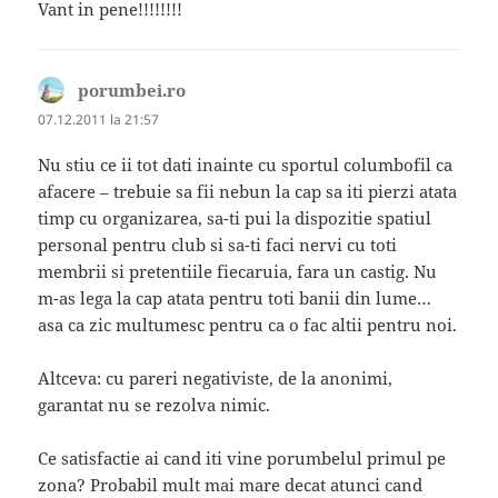
Vant in pene!!!!!!!!
porumbei.ro
spune:
07.12.2011 la 21:57
Nu stiu ce ii tot dati inainte cu sportul columbofil ca
afacere – trebuie sa fii nebun la cap sa iti pierzi atata
timp cu organizarea, sa-ti pui la dispozitie spatiul
personal pentru club si sa-ti faci nervi cu toti
membrii si pretentiile fiecaruia, fara un castig. Nu
m-as lega la cap atata pentru toti banii din lume…
asa ca zic multumesc pentru ca o fac altii pentru noi.
Altceva: cu pareri negativiste, de la anonimi,
garantat nu se rezolva nimic.
Ce satisfactie ai cand iti vine porumbelul primul pe
zona? Probabil mult mai mare decat atunci cand