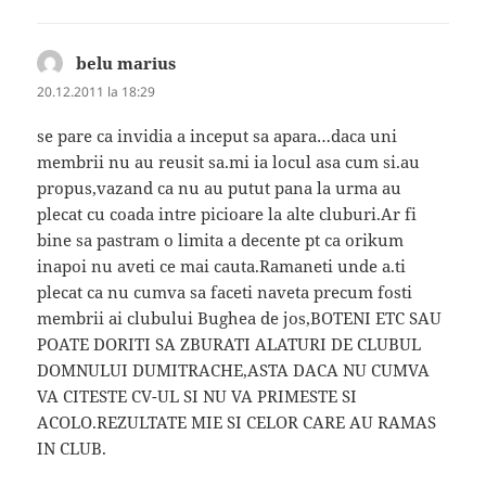
belu marius
spune:
20.12.2011 la 18:29
se pare ca invidia a inceput sa apara…daca uni
membrii nu au reusit sa.mi ia locul asa cum si.au
propus,vazand ca nu au putut pana la urma au
plecat cu coada intre picioare la alte cluburi.Ar fi
bine sa pastram o limita a decente pt ca orikum
inapoi nu aveti ce mai cauta.Ramaneti unde a.ti
plecat ca nu cumva sa faceti naveta precum fosti
membrii ai clubului Bughea de jos,BOTENI ETC SAU
POATE DORITI SA ZBURATI ALATURI DE CLUBUL
DOMNULUI DUMITRACHE,ASTA DACA NU CUMVA
VA CITESTE CV-UL SI NU VA PRIMESTE SI
ACOLO.REZULTATE MIE SI CELOR CARE AU RAMAS
IN CLUB.