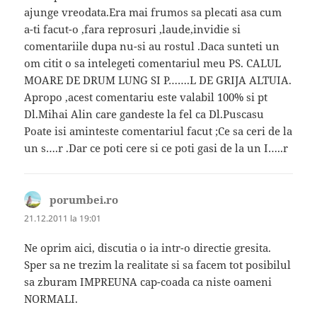
ajunge vreodata.Era mai frumos sa plecati asa cum
a-ti facut-o ,fara reprosuri ,laude,invidie si
comentariile dupa nu-si au rostul .Daca sunteti un
om citit o sa intelegeti comentariul meu PS. CALUL
MOARE DE DRUM LUNG SI P…….L DE GRIJA ALTUIA.
Apropo ,acest comentariu este valabil 100% si pt
Dl.Mihai Alin care gandeste la fel ca Dl.Puscasu
Poate isi aminteste comentariul facut ;Ce sa ceri de la
un s….r .Dar ce poti cere si ce poti gasi de la un I…..r
porumbei.ro
spune:
21.12.2011 la 19:01
Ne oprim aici, discutia o ia intr-o directie gresita.
Sper sa ne trezim la realitate si sa facem tot posibilul
sa zburam IMPREUNA cap-coada ca niste oameni
NORMALI.