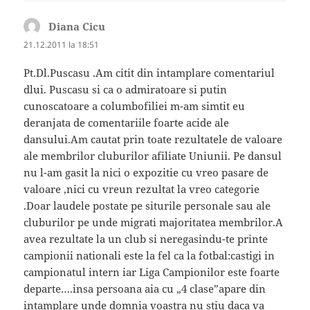
Diana Cicu
spune:
21.12.2011 la 18:51
Pt.Dl.Puscasu .Am citit din intamplare comentariul
dlui. Puscasu si ca o admiratoare si putin
cunoscatoare a columbofiliei m-am simtit eu
deranjata de comentariile foarte acide ale
dansului.Am cautat prin toate rezultatele de valoare
ale membrilor cluburilor afiliate Uniunii. Pe dansul
nu l-am gasit la nici o expozitie cu vreo pasare de
valoare ,nici cu vreun rezultat la vreo categorie
.Doar laudele postate pe siturile personale sau ale
cluburilor pe unde migrati majoritatea membrilor.A
avea rezultate la un club si neregasindu-te printe
campionii nationali este la fel ca la fotbal:castigi in
campionatul intern iar Liga Campionilor este foarte
departe….insa persoana aia cu „4 clase”apare din
intamplare unde domnia voastra nu stiu daca va