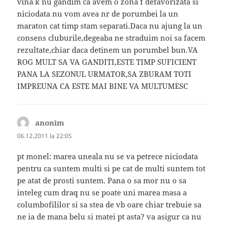
vina k nu gandim ca avem o zona f defavorizata si
niciodata nu vom avea nr de porumbei la un
maraton cat timp stam separati.Daca nu ajung la un
consens cluburile,degeaba ne straduim noi sa facem
rezultate,chiar daca detinem un porumbel bun.VA
ROG MULT SA VA GANDITI,ESTE TIMP SUFICIENT
PANA LA SEZONUL URMATOR,SA ZBURAM TOTI
IMPREUNA CA ESTE MAI BINE VA MULTUMESC
anonim
spune:
06.12.2011 la 22:05
pt monel: marea uneala nu se va petrece niciodata
pentru ca suntem multi si pe cat de multi suntem tot
pe atat de prosti suntem. Pana o sa mor nu o sa
inteleg cum draq nu se poate uni marea masa a
columbofililor si sa stea de vb oare chiar trebuie sa
ne ia de mana belu si matei pt asta? va asigur ca nu