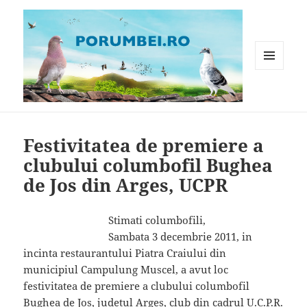
MENIU
ȘI
WIDGET-
Porumbei.ro
URI
Festivitatea de premiere a
clubului columbofil Bughea
de Jos din Arges, UCPR
Stimati columbofili,
Sambata 3 decembrie 2011, in
incinta restaurantului Piatra Craiului din
municipiul Campulung Muscel, a avut loc
festivitatea de premiere a clubului columbofil
Bughea de Jos, judetul Arges, club din cadrul U.C.P.R.