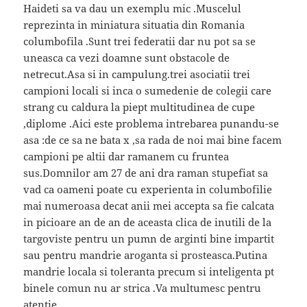
Haideti sa va dau un exemplu mic .Muscelul
reprezinta in miniatura situatia din Romania
columbofila .Sunt trei federatii dar nu pot sa se
uneasca ca vezi doamne sunt obstacole de
netrecut.Asa si in campulung.trei asociatii trei
campioni locali si inca o sumedenie de colegii care
strang cu caldura la piept multitudinea de cupe
,diplome .Aici este problema intrebarea punandu-se
asa :de ce sa ne bata x ,sa rada de noi mai bine facem
campioni pe altii dar ramanem cu fruntea
sus.Domnilor am 27 de ani dra raman stupefiat sa
vad ca oameni poate cu experienta in columbofilie
mai numeroasa decat anii mei accepta sa fie calcata
in picioare an de an de aceasta clica de inutili de la
targoviste pentru un pumn de arginti bine impartit
sau pentru mandrie aroganta si prosteasca.Putina
mandrie locala si toleranta precum si inteligenta pt
binele comun nu ar strica .Va multumesc pentru
atentie