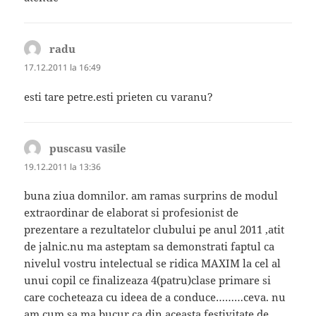
radu
spune:
17.12.2011 la 16:49
esti tare petre.esti prieten cu varanu?
puscasu vasile
spune:
19.12.2011 la 13:36
buna ziua domnilor. am ramas surprins de modul
extraordinar de elaborat si profesionist de
prezentare a rezultatelor clubului pe anul 2011 ,atit
de jalnic.nu ma asteptam sa demonstrati faptul ca
nivelul vostru intelectual se ridica MAXIM la cel al
unui copil ce finalizeaza 4(patru)clase primare si
care cocheteaza cu ideea de a conduce………ceva. nu
am cum sa ma bucur ca din aceasta festivitate de