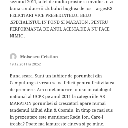
sezonul 2011,la fel de multa prostie si invidie . o zi
buna conducerii clubului bughea de jos – argesP.S
FELICITARI VICE PRESEDINTELUI BELU
,SPECIALISTUL IN FOND SI MARATON , PENTRU
PERFORMANTA DE ANUL ACESTA,DE A NU FACE
NIMIC .
Moisescu Cristian
spune:
19.12.2011 la 20:52
Buna seara. Sunt un iubitor de porumbei din
Campulung si vreau sa va felicit pentru festivitatea
de premiere. Am o nelamurire totusi: in catalogul
national al UCPR pe anul 2011 la categoriile AS
MARATON porumbei si crescatori apare numai
tandemul Mihai Alin & Cosmin, in timp ce mai sus
in prezentare este mentionat Radu Ion. Care-i
treaba? Poate ma lamureste cineva si pe mine.