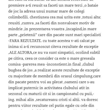
premiere a-ti reusit sa faceti un mare terci ,o bataie
de joc la adresa unui numar mare de colegi
colimbofili. chestiunea cea mai urita este ,totusi alta:
reusiti ,cumva ,sa faceti din nonvaloare motiv de
mindrie ,in prezentarea voastra ,incapind,in mare
parte „prietenii” care din pacate sunt mari specialisti
-FARA REZULTATE. cu toate acestea v-ati calcat pe
inima si a-ti recunoscut citeva rezultate de exceptie
,ALE ALTORA,ce nu va sunt simpatici, ocolind subtil
pe citiva, ceea ce consider ca este o mare greseala
comisa -parerea mea -inconstient.in final ,clubul
bughea de jos ,a realizat aceste rezultate de exceptie
cu majoritate de membrii din orasul cimpulung,care
din pacate pentru voi au plecat ,oameni care s-au
implicat puternic in activitatea clubului atit in
sezonul cu maturii cit si in campionatul cu puii,-
ing. mihai alin ,secatureanu cristi si altii. va doresc
pentru viitor rezultate cel putin egale cu cele din