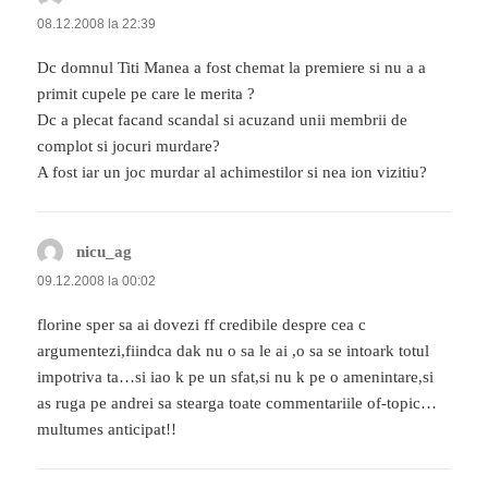
08.12.2008 la 22:39
Dc domnul Titi Manea a fost chemat la premiere si nu a a
primit cupele pe care le merita ?
Dc a plecat facand scandal si acuzand unii membrii de
complot si jocuri murdare?
A fost iar un joc murdar al achimestilor si nea ion vizitiu?
nicu_ag
spune:
09.12.2008 la 00:02
florine sper sa ai dovezi ff credibile despre cea c
argumentezi,fiindca dak nu o sa le ai ,o sa se intoark totul
impotriva ta…si iao k pe un sfat,si nu k pe o amenintare,si
as ruga pe andrei sa stearga toate commentariile of-topic…
multumes anticipat!!