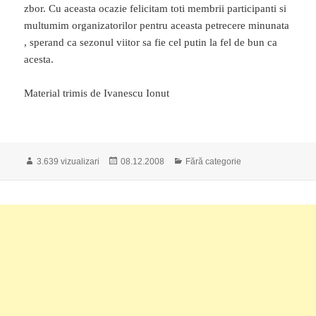
zbor. Cu aceasta ocazie felicitam toti membrii participanti si
multumim organizatorilor pentru aceasta petrecere minunata
, sperand ca sezonul viitor sa fie cel putin la fel de bun ca
acesta.
Material trimis de Ivanescu Ionut
Publicat
Categorii
3.639 vizualizari
08.12.2008
Fără categorie
pe