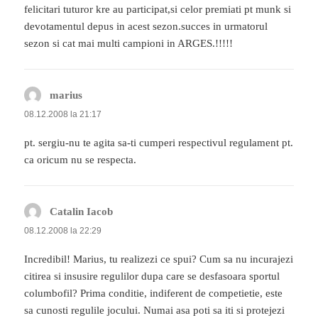
felicitari tuturor kre au participat,si celor premiati pt munk si
devotamentul depus in acest sezon.succes in urmatorul
sezon si cat mai multi campioni in ARGES.!!!!!
marius
spune:
08.12.2008 la 21:17
pt. sergiu-nu te agita sa-ti cumperi respectivul regulament pt.
ca oricum nu se respecta.
Catalin Iacob
spune:
08.12.2008 la 22:29
Incredibil! Marius, tu realizezi ce spui? Cum sa nu incurajezi
citirea si insusire regulilor dupa care se desfasoara sportul
columbofil? Prima conditie, indiferent de competietie, este
sa cunosti regulile jocului. Numai asa poti sa iti si protejezi