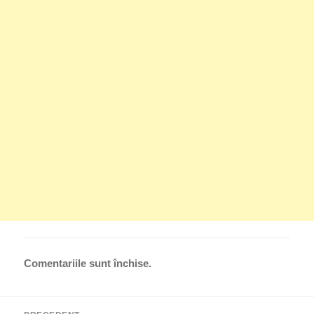
Comentariile sunt închise.
Navigare