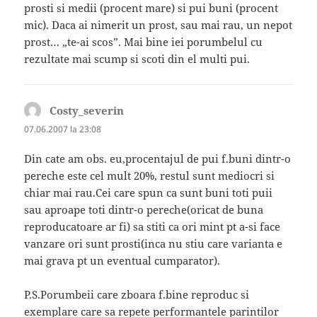
prosti si medii (procent mare) si pui buni (procent
mic). Daca ai nimerit un prost, sau mai rau, un nepot
prost… „te-ai scos”. Mai bine iei porumbelul cu
rezultate mai scump si scoti din el multi pui.
Costy_severin
spune:
07.06.2007 la 23:08
Din cate am obs. eu,procentajul de pui f.buni dintr-o
pereche este cel mult 20%, restul sunt mediocri si
chiar mai rau.Cei care spun ca sunt buni toti puii
sau aproape toti dintr-o pereche(oricat de buna
reproducatoare ar fi) sa stiti ca ori mint pt a-si face
vanzare ori sunt prosti(inca nu stiu care varianta e
mai grava pt un eventual cumparator).
P.S.Porumbeii care zboara f.bine reproduc si
exemplare care sa repete performantele parintilor