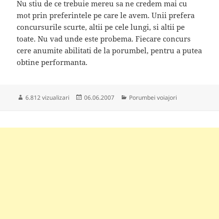
Nu stiu de ce trebuie mereu sa ne credem mai cu
mot prin preferintele pe care le avem. Unii prefera
concursurile scurte, altii pe cele lungi, si altii pe
toate. Nu vad unde este probema. Fiecare concurs
cere anumite abilitati de la porumbel, pentru a putea
obtine performanta.
Publicat
Categorii
6.812 vizualizari
06.06.2007
Porumbei voiajori
pe