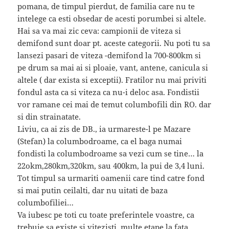
pomana, de timpul pierdut, de familia care nu te
intelege ca esti obsedar de acesti porumbei si altele.
Hai sa va mai zic ceva: campionii de viteza si
demifond sunt doar pt. aceste categorii. Nu poti tu sa
lansezi pasari de viteza -demifond la 700-800km si
pe drum sa mai ai si ploaie, vant, antene, canicula si
altele ( dar exista si exceptii). Fratilor nu mai priviti
fondul asta ca si viteza ca nu-i deloc asa. Fondistii
vor ramane cei mai de temut columbofili din RO. dar
si din strainatate.
Liviu, ca ai zis de DB., ia urmareste-l pe Mazare
(Stefan) la columbodroame, ca el baga numai
fondisti la columbodroame sa vezi cum se tine… la
22okm,280km,320km, sau 400km, la pui de 3,4 luni.
Tot timpul sa urmariti oamenii care tind catre fond
si mai putin ceilalti, dar nu uitati de baza
columbofiliei…
Va iubesc pe toti cu toate preferintele voastre, ca
trebuie sa existe si vitezisti. multe etape la fata…