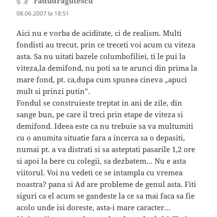
radudragutescu
spune:
08.06.2007 la 18:51
Aici nu e vorba de aciditate, ci de realism. Multi
fondisti au trecut, prin ce treceti voi acum cu viteza
asta. Sa nu uitati bazele columbofiliei, ti le pui la
viteza,la demifond, nu poti sa te arunci din prima la
mare fond, pt. ca,dupa cum spunea cineva „apuci
mult si prinzi putin”.
Fondul se construieste treptat in ani de zile, din
sange bun, pe care il treci prin etape de viteza si
demifond. Ideea este ca nu trebuie sa va multumiti
cu o anumita situatie fara a incerca sa o depasiti,
numai pt. a va distrati si sa asteptati pasarile 1,2 ore
si apoi la bere cu colegii, sa dezbatem… Nu e asta
viitorul. Voi nu vedeti ce se intampla cu vremea
noastra? pana si Ad are probleme de genul asta. Fiti
siguri ca el acum se gandeste la ce sa mai faca sa fie
acolo unde isi doreste, asta-i mare caracter…