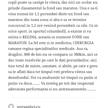
copil poate sa castige la viteza, dar nici un scolar nu
prinde clasamentul la fond sau maraton. Una e sa-ti
vina numai tie 1,2 porumbei dintr-un fond sau
maraton din toata zona si alta e sa se termine
concursul in 1,2 ore venind porumbeii ca oile. Ca in
orice sport, in sportul columbofil, a existat si va
exista o REGINA, aceasta se numeste FOND sau
MARATON. La fel este si in medicina, CHIRURGIA
ramane regina specialitatilor medicale. Asa ca,
dragilor, 800 de km nu se compara cu 380km, aici se
duc toate rezelvele pe care le dati porumbeilor, aici
tine totul de minte, sanatate, si altele, pe care e greu
sa le aflati daca tot timpul veti prefera viteza sau
demifondul. Voi va multumiti tot timpul cu putin si
putin va dura…….. Va inteleg pe toti dar respectati
adevarata performanta si nu antrenamentele……….
porumbei.ro
spune: