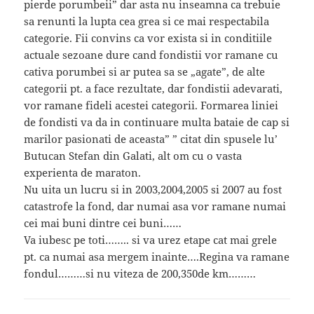
pierde porumbeii” dar asta nu inseamna ca trebuie
sa renunti la lupta cea grea si ce mai respectabila
categorie. Fii convins ca vor exista si in conditiile
actuale sezoane dure cand fondistii vor ramane cu
cativa porumbei si ar putea sa se „agate”, de alte
categorii pt. a face rezultate, dar fondistii adevarati,
vor ramane fideli acestei categorii. Formarea liniei
de fondisti va da in continuare multa bataie de cap si
marilor pasionati de aceasta” ” citat din spusele lu’
Butucan Stefan din Galati, alt om cu o vasta
experienta de maraton.
Nu uita un lucru si in 2003,2004,2005 si 2007 au fost
catastrofe la fond, dar numai asa vor ramane numai
cei mai buni dintre cei buni……
Va iubesc pe toti…….. si va urez etape cat mai grele
pt. ca numai asa mergem inainte….Regina va ramane
fondul………si nu viteza de 200,350de km………