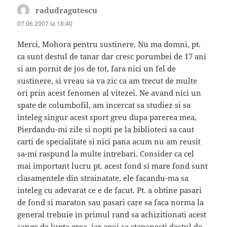
radudragutescu
spune:
07.06.2007 la 18:40
Merci, Mohora pentru sustinere. Nu ma domni, pt.
ca sunt destul de tanar dar cresc porumbei de 17 ani
si am pornit de jos de tot, fara nici un fel de
sustinere, si vreau sa va zic ca am trecut de multe
ori prin acest fenomen al vitezei. Ne avand nici un
spate de columbofil, am incercat sa studiez si sa
inteleg singur acest sport greu dupa parerea mea,
Pierdandu-mi zile si nopti pe la biblioteci sa caut
carti de specialitate si nici pana acum nu am reusit
sa-mi raspund la multe intrebari. Consider ca cel
mai important lucru pt. acest fond si mare fond sunt
clasamentele din strainatate, ele facandu-ma sa
inteleg cu adevarat ce e de facut. Pt. a obtine pasari
de fond si maraton sau pasari care sa faca norma la
general trebuie in primul rand sa achizitionati acest
sange de lupta grea, iar apoi sa stapanesti destul de