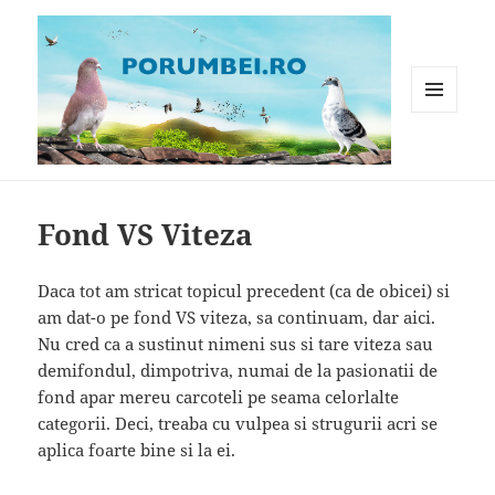
MENIU
ȘI
WIDGET-
Porumbei.ro
URI
Fond VS Viteza
Daca tot am stricat topicul precedent (ca de obicei) si
am dat-o pe fond VS viteza, sa continuam, dar aici.
Nu cred ca a sustinut nimeni sus si tare viteza sau
demifondul, dimpotriva, numai de la pasionatii de
fond apar mereu carcoteli pe seama celorlalte
categorii. Deci, treaba cu vulpea si strugurii acri se
aplica foarte bine si la ei.