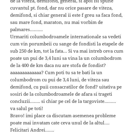
de la viteza, demifond, general, si apoi isi spune
cuvantul pt. fond, dar nu orice pasare de viteza,
demifond, si chiar general ii este f greu sa faca fond,
sau mare fond, maraton, nu mai vorbim de
palmares……….
Urmariti columbodroamele internationale sa vedeti
cum vin porumbeii cu sange de fondisti la etapele de
sub 250 de km, tot la fata… Si va mai intreb ceva cum
poate un pui de 3,4 luni sa vina la un columbodrom
de la 400 de km daca nu are stofa de fondist?
aaaaaaaaaaaaa? Cum poti tu sa te bati la un
columbodrom cu pui de 3,4 luni, de viteza sau
demifond, cu puii consacratilor de fond? uitativa pe
sosiri de la columbodroamele de afara si trageti
concluzii…….. si chiar pe cel de la targoviste………
va salul pe toti!
Bravo! imi place ca discutam asemenea probleme
poate mai invatam cate ceva unul de la altul….
Felicitari Andrei…….