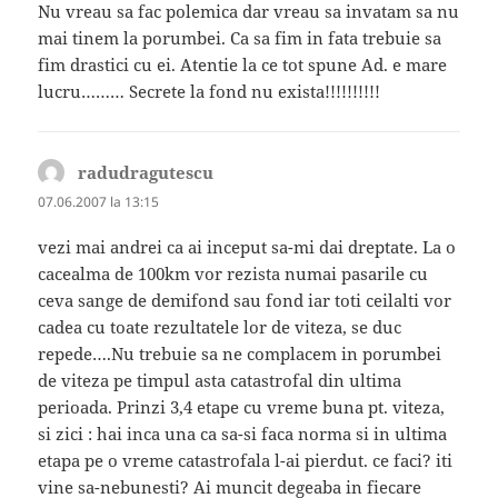
Nu vreau sa fac polemica dar vreau sa invatam sa nu
mai tinem la porumbei. Ca sa fim in fata trebuie sa
fim drastici cu ei. Atentie la ce tot spune Ad. e mare
lucru……… Secrete la fond nu exista!!!!!!!!!!
radudragutescu
spune:
07.06.2007 la 13:15
vezi mai andrei ca ai inceput sa-mi dai dreptate. La o
cacealma de 100km vor rezista numai pasarile cu
ceva sange de demifond sau fond iar toti ceilalti vor
cadea cu toate rezultatele lor de viteza, se duc
repede….Nu trebuie sa ne complacem in porumbei
de viteza pe timpul asta catastrofal din ultima
perioada. Prinzi 3,4 etape cu vreme buna pt. viteza,
si zici : hai inca una ca sa-si faca norma si in ultima
etapa pe o vreme catastrofala l-ai pierdut. ce faci? iti
vine sa-nebunesti? Ai muncit degeaba in fiecare