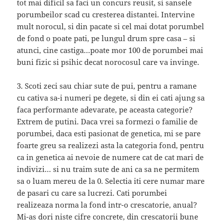
tot mai dificil sa faci un concurs reusit, si sansele
porumbeilor scad cu cresterea distantei. Intervine
mult norocul, si din pacate si cel mai dotat porumbel
de fond o poate pati, pe lungul drum spre casa – si
atunci, cine castiga…poate mor 100 de porumbei mai
buni fizic si psihic decat norocosul care va invinge.
3. Scoti zeci sau chiar sute de pui, pentru a ramane
cu cativa sa-i numeri pe degete, si din ei cati ajung sa
faca performante adevarate, pe aceasta categorie?
Extrem de putini. Daca vrei sa formezi o familie de
porumbei, daca esti pasionat de genetica, mi se pare
foarte greu sa realizezi asta la categoria fond, pentru
ca in genetica ai nevoie de numere cat de cat mari de
indivizi… si nu traim sute de ani ca sa ne permitem
sa o luam mereu de la 0. Selectia iti cere numar mare
de pasari cu care sa lucrezi. Cati porumbei
realizeaza norma la fond intr-o crescatorie, anual?
Mi-as dori niste cifre concrete, din crescatorii bune