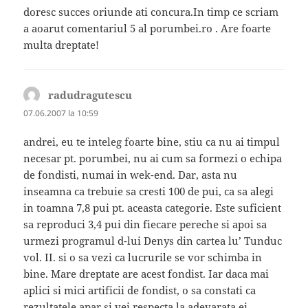
doresc succes oriunde ati concura.In timp ce scriam
a aoarut comentariul 5 al porumbei.ro . Are foarte
multa dreptate!
radudragutescu
spune:
07.06.2007 la 10:59
andrei, eu te inteleg foarte bine, stiu ca nu ai timpul
necesar pt. porumbei, nu ai cum sa formezi o echipa
de fondisti, numai in wek-end. Dar, asta nu
inseamna ca trebuie sa cresti 100 de pui, ca sa alegi
in toamna 7,8 pui pt. aceasta categorie. Este suficient
sa reproduci 3,4 pui din fiecare pereche si apoi sa
urmezi programul d-lui Denys din cartea lu’ Tunduc
vol. II. si o sa vezi ca lucrurile se vor schimba in
bine. Mare dreptate are acest fondist. Iar daca mai
aplici si mici artificii de fondist, o sa constati ca
rezultatele apar si vei respecta la adevarata ei