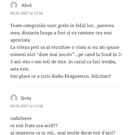
Abel
spune:
08.06.2007 la 10:56
Toate categoriile sunt grele in felul lor…parerea
mea; distanta lunga a fost si va ramane cea mai
apreciata.
La viteza poti sa ai rezultate o viata si nu ati spune
nimeni nici ”dute mai incolo”…pe cand la fond in 2-
3 ani stiu c-am toti de tine, in cazul ca faci treaba,
asta este.
Imi place ce a scris Radu-Dragutescu, felicitari!
liviu
spune:
08.06.2007 la 12:48
raduleeee
ce esti frate asa acid??
ai impresia ca tu stii…mai multe decat toti d’aici?