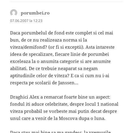
porumbei.ro
spune:
07.06.2007 la 12:23
Daca porumbelul de fond este complet si cel mai
bun, de ce nu realizeaza norma si la
viteza/demifond? (or fi si exceptii). Asta intareste
ideea de specalizare, fiecare linie de porumbei
exceleaza la o anumita categorie si are anumite
abilitati. De ce trebuie neaparat sa negam
aptitudinile celor de viteza? E ca si cum nu i-ai
respecta pe scolarii de Janssen…
Draghici Alex a remarcat foarte bine un aspect:
fondul iti aduce celebritate, despre locul 1 national
viteza probabil se vorbeste mai putin decat despre
unul care a venit de la Moscova dupa o luna.
Daca stau mai bine sa ma gandesc, la vremurile