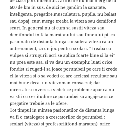
de clasa porumbelului. Artificiile nu mai merg de la
600 de km in sus, de aici ne gandim la sanatate,
inteligenta, pregatire,musculatura, pupila, nu balast
sau dopaj, cum merge treaba la viteza sau demifond
scurt. In general nu ai cum sa sustii viteza sau
demifondul in fata maratonului sau fondului pt. ca
pasionatii de distanta lunga considera viteza ca un
antrenament, ca un joc pentru scolari. ” treaba cu
vulpea si strugurii acri se aplica foarte bine si la ei”
nu prea este asa, si va dau un exemplu: luati orice
fondist si rugati-l sa joace porumbeii pe care ii crede
el la viteza si o sa vedeti ca are aceleasi rezultate sau
mai bune decat un vitezoman consacrat; dar
incercati si invers sa vedeti ce probleme apar ca nu
va stii cu certitudine ce porumbei sa angajeze si ce
pregatire trebuie sa le ofere.
Tot timpul in mintea pasionatilor de distanta lunga
va fi o catalogare a crescatorilor de porumbei :
scolari (viteza) si profesorii(fond-maraton), orice