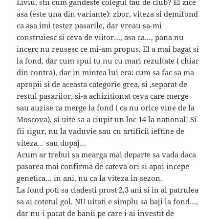
Liviu, stii cum gandeste colegul tau de club? El zice
asa (este una din variante): zbor, viteza si demifond
ca asa imi testez pasarile, dar vreau sa-mi
construiesc si ceva de viitor…, asa ca…, pana nu
incerc nu reusesc ce mi-am propus. El a mai bagat si
la fond, dar cum spui tu nu cu mari rezultate ( chiar
din contra), dar in mintea lui era: cum sa fac sa ma
apropii si de aceasta categorie grea, si ,separat de
restul pasarilor, si-a achizitionat ceva care merge
sau auzise ca merge la fond ( ca nu orice vine de la
Moscova), si uite sa a ciupit un loc 14 la national! Si
fii sigur, nu la vaduvie sau cu artificii ieftine de
viteza… sau dopaj…
Acum ar trebui sa mearga mai departe sa vada daca
pasarea mai confirma de cateva ori si apoi incepe
genetica… in ani, nu ca la viteza in sezon.
La fond poti sa cladesti prost 2,3 ani si in al patrulea
sa ai cotetul gol. NU uitati e simplu sa baji la fond…,
dar nu-i pacat de banii pe care i-ai investit de