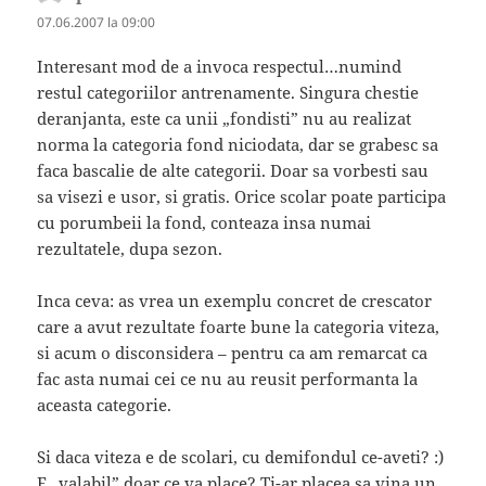
07.06.2007 la 09:00
Interesant mod de a invoca respectul…numind
restul categoriilor antrenamente. Singura chestie
deranjanta, este ca unii „fondisti” nu au realizat
norma la categoria fond niciodata, dar se grabesc sa
faca bascalie de alte categorii. Doar sa vorbesti sau
sa visezi e usor, si gratis. Orice scolar poate participa
cu porumbeii la fond, conteaza insa numai
rezultatele, dupa sezon.
Inca ceva: as vrea un exemplu concret de crescator
care a avut rezultate foarte bune la categoria viteza,
si acum o disconsidera – pentru ca am remarcat ca
fac asta numai cei ce nu au reusit performanta la
aceasta categorie.
Si daca viteza e de scolari, cu demifondul ce-aveti? :)
E „valabil” doar ce va place? Ti-ar placea sa vina un