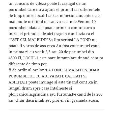
un concurs de viteza poate fi castigat de un
porumbel care nu a ajuns el primul iar diferentele
de timp dintre locul 1 si 2 sunt neconcludente de ce
mai multe ori fiind de cateva secunde.Venind 10
porumbei odata ala poate printr-o conjuncura a
intrat el primul si de aici tragem concluzia ca el
”ESTE CEL MAI BUN?”Sa fim seriosi.LA FOND nu
poate fi vorba de asa ceva.Au fost concursuri cand
in prima zi au venit 3,5 sau 20 de porumbei din
4500.Ei, LOCUL 1 este oare intamplare tinand cont ca
diferente de timp pot
fi de ordinul orelor?LA FOND SI MARATON,DOAR
PORUMBELUL CU ADEVARATE CALITATI SI
ABILITATI poate invinge si asta tinand cont .ca in
lungul drum spre casa intalneste si
ploi,canicula,grindina sau furtuna.Pe cand de la 200
km chiar daca intalnesc ploi ei vin gramada acasa.