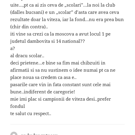
uite…,pt ca ai zis ceva de „scolari”…la noi la club
(dalles bucsani) e un „scolar” d’asta care avea ceva
rezultate doar la viteza, iar la fond…nu era prea bun
(chir din contra)..
iti vine sa crezi ca la moscova a avut locul 1 pe
judetul dambovita si 14 national??
a?
al dracu scolar..
deci prietene…e bine sa fim mai chibzuiti in
afirmatii si sa nu sustinem o idee numai pt ca ne
place noua sa credem ca asa e..
pasarile care vin in fata constant sunt cele mai
bune..indiferent de caregorie!
mie imi plac si campionii de viteza desi..prefer
fondul
te salut cu respect..