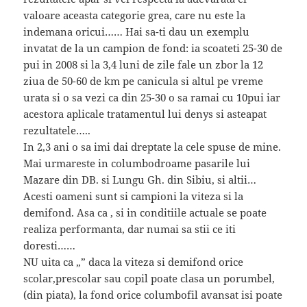
valoare aceasta categorie grea, care nu este la
indemana oricui…… Hai sa-ti dau un exemplu
invatat de la un campion de fond: ia scoateti 25-30 de
pui in 2008 si la 3,4 luni de zile fale un zbor la 12
ziua de 50-60 de km pe canicula si altul pe vreme
urata si o sa vezi ca din 25-30 o sa ramai cu 10pui iar
acestora aplicale tratamentul lui denys si asteapat
rezultatele…..
In 2,3 ani o sa imi dai dreptate la cele spuse de mine.
Mai urmareste in columbodroame pasarile lui
Mazare din DB. si Lungu Gh. din Sibiu, si altii…
Acesti oameni sunt si campioni la viteza si la
demifond. Asa ca , si in conditiile actuale se poate
realiza performanta, dar numai sa stii ce iti
doresti……
NU uita ca „” daca la viteza si demifond orice
scolar,prescolar sau copil poate clasa un porumbel,
(din piata), la fond orice columbofil avansat isi poate