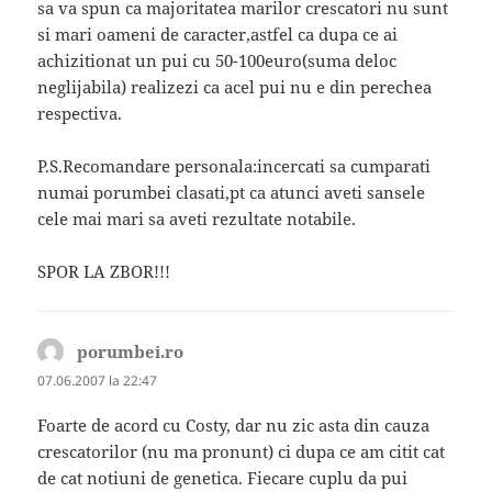
sa va spun ca majoritatea marilor crescatori nu sunt
si mari oameni de caracter,astfel ca dupa ce ai
achizitionat un pui cu 50-100euro(suma deloc
neglijabila) realizezi ca acel pui nu e din perechea
respectiva.
P.S.Recomandare personala:incercati sa cumparati
numai porumbei clasati,pt ca atunci aveti sansele
cele mai mari sa aveti rezultate notabile.
SPOR LA ZBOR!!!
porumbei.ro
spune:
07.06.2007 la 22:47
Foarte de acord cu Costy, dar nu zic asta din cauza
crescatorilor (nu ma pronunt) ci dupa ce am citit cat
de cat notiuni de genetica. Fiecare cuplu da pui