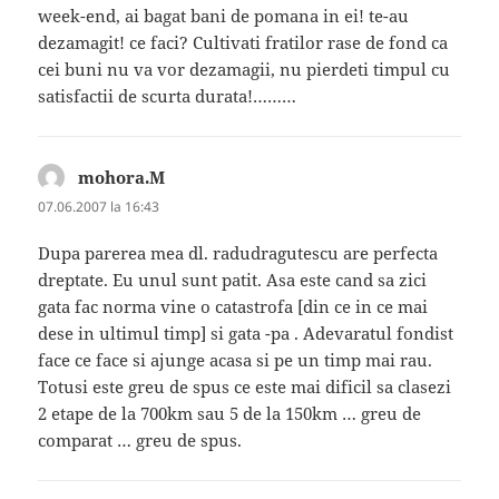
week-end, ai bagat bani de pomana in ei! te-au
dezamagit! ce faci? Cultivati fratilor rase de fond ca
cei buni nu va vor dezamagii, nu pierdeti timpul cu
satisfactii de scurta durata!………
mohora.M
spune:
07.06.2007 la 16:43
Dupa parerea mea dl. radudragutescu are perfecta
dreptate. Eu unul sunt patit. Asa este cand sa zici
gata fac norma vine o catastrofa [din ce in ce mai
dese in ultimul timp] si gata -pa . Adevaratul fondist
face ce face si ajunge acasa si pe un timp mai rau.
Totusi este greu de spus ce este mai dificil sa clasezi
2 etape de la 700km sau 5 de la 150km … greu de
comparat … greu de spus.