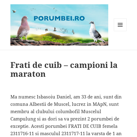
MENIU
ȘI
WIDGET-
Porumbei.ro
URI
Frati de cuib – campioni la
maraton
Ma numesc Isbasoiu Daniel, am 33 de ani, sunt din
comuna Albestii de Muscel, lucrez in MApN, sunt
membru al clubului columbofil Muscelul
Campulung si as dori sa va prezint 2 porumbei de
exceptie. Acesti porumbei FRATI DE CUIB femela
2311716-11 si masculul 2311717-11 la varsta de 1 an