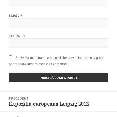
EMAIL
*
SITE WEB
Salvează-mi numele, emailul și site-ul web în acest navigator
pentru data viitoare când o să comentez.
Navigare
PRECEDENT
în
Expozitia europeana Leipzig 2012
Articolul
articole
anterior: