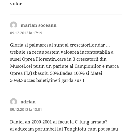
viitor
marian soceanu
spune:
09.12.2012 la 17:19
Gloria si palmaresul sunt al crescatorilor,dar …
trebuie sa recunoastem valoarea incontestabila a
susei Oprea Florentin,care in 3 crescatorii din
Muscel,cel putin un parinte al Campionilor e marca
Oprea Fl.(Izbasoiu 50%,Badea 100% si Matei
50%).Succes baieti,tineti garda sus !
adrian
spune:
09.12.2012 la 18:01
Daniel an 2000-2001 ai facut la C_lung armata?
ai aduceam porumbei lui Tonghioiu cum pot sa iau