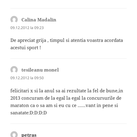
Calina Madalin
spune:
09.12.2012 la 09:23
De apreciat grija , timpul si atentia voastra acordata
acestui sport !
tesileanu monel
spune:
09.12.2012 la 09:50
felicitari x si la anul sa ai rezultate la fel de bune,in
2013 concuram de la egal la egal la concursurile de
maraton ca o sa am si eu cu ce ……vant in pene si
sanatate:D:D:D:D
petras
spune: