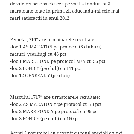
de zile reusesc sa claseze pe varf 2 fonduri si 2
maratoane toate in prima zi, aducandu-mi cele mai
mari satisfactii in anul 2012.
Femela „716” are urmatoarele rezultate:
-loc 1 AS MARATON pe protocol (5 cluburi)
maturi+yearlingi cu 46 pct
-loc 1 MARE FOND pe protocol M+Y cu 56 pct
-loc 2 FOND Y (pe club) cu 111 pct
-loc 12 GENERAL Y (pe club)
Masculul „717” are urmatoarele rezultate:
-loc 2 AS MARATON Y pe protocol cu 73 pct
-loc 2 MARE FOND Y pe protocol cu 96 pct
-loc 3 FOND Y (pe club) cu 160 pct
Acesti 2 porumbei au devenit cu totul speciali atunci