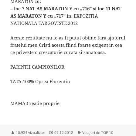
MARATON cu:
–
loc 7 NAT AS MARATON Y cu „716” si loc 11 NAT
AS MARATON Y cu „717”
in: EXPOZITIA
NATIONALA TARGOVISTE 2012
Aceste rezultate nu le-as fi putut obtine fara ajutorul
fratelui meu Cristi acesta fiind foarte exigent in cea
ce priveste o crescatorie curata si sanatoasa.
PARINTII CAMPIONILOR:
TATA:100% Oprea Florentin
MAMA:Creatie proprie
Publicat
Categorii
10.984 vizualizari
07.12.2012
Voiajori de TOP 10