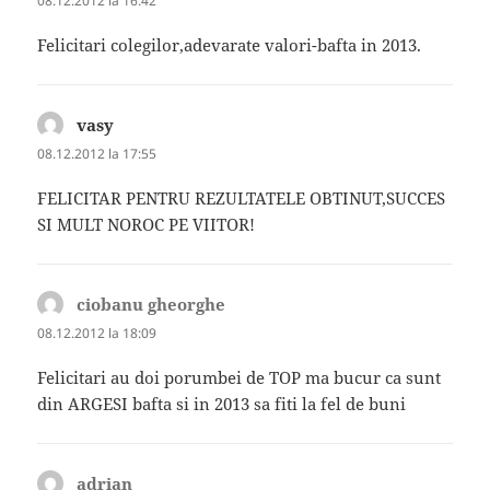
08.12.2012 la 16:42
Felicitari colegilor,adevarate valori-bafta in 2013.
vasy
spune:
08.12.2012 la 17:55
FELICITAR PENTRU REZULTATELE OBTINUT,SUCCES
SI MULT NOROC PE VIITOR!
ciobanu gheorghe
spune:
08.12.2012 la 18:09
Felicitari au doi porumbei de TOP ma bucur ca sunt
din ARGESI bafta si in 2013 sa fiti la fel de buni
adrian
spune: