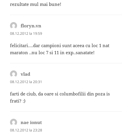
rezultate mul mai bune!
floryn.vn
spune:
08.12.2012 la 19:59
felicitari….dar campioni sunt aceea cu loc 1 nat
maraton ..nu loc 7 si 11 in exp..sanatate!
vlad
spune:
08.12.2012 la 20:31
farti de ciub, da oare si columbofilii din poza is
frati? :)
nae ionut
spune:
08.12.2012 la 23:28