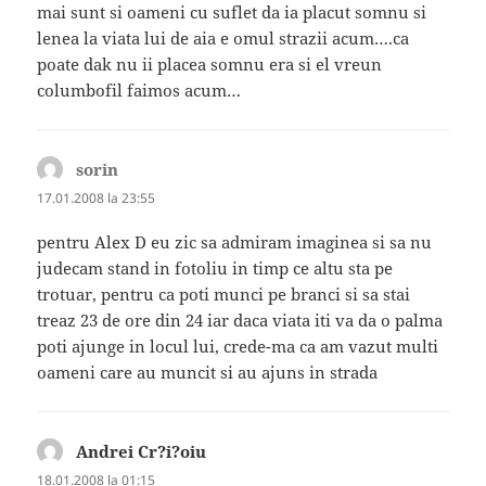
mai sunt si oameni cu suflet da ia placut somnu si
lenea la viata lui de aia e omul strazii acum….ca
poate dak nu ii placea somnu era si el vreun
columbofil faimos acum…
sorin
spune:
17.01.2008 la 23:55
pentru Alex D eu zic sa admiram imaginea si sa nu
judecam stand in fotoliu in timp ce altu sta pe
trotuar, pentru ca poti munci pe branci si sa stai
treaz 23 de ore din 24 iar daca viata iti va da o palma
poti ajunge in locul lui, crede-ma ca am vazut multi
oameni care au muncit si au ajuns in strada
Andrei Cr?i?oiu
spune:
18.01.2008 la 01:15