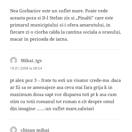
Nea Gorbaciov este un suflet mare. Poate vede
aceasta poza si D-l Stefan zis si „Pinalti” care este
primarul municipiului si-i ofera amarutului, in
fiecare zi o ciorba calda la cantina sociala a orasului,
macar in perioada de iarna.
Mihai_tgv
spune:
18.01.2008 la 08:54
pt alex poz 3 – frate tu esti un visator crede-ma .daca
ar fii sa se amenajeze asa ceva stai fara grija k in
maximum doua sapt vor disparea toti pt k asa cum
stim cu totii romanul tot roman e.cit despre omul
din imagine …….un suflet mare,salutari
chisan mihai
spune: