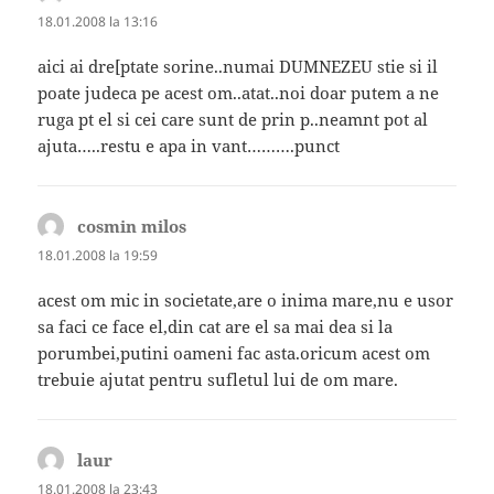
18.01.2008 la 13:16
aici ai dre[ptate sorine..numai DUMNEZEU stie si il
poate judeca pe acest om..atat..noi doar putem a ne
ruga pt el si cei care sunt de prin p..neamnt pot al
ajuta…..restu e apa in vant……….punct
cosmin milos
spune:
18.01.2008 la 19:59
acest om mic in societate,are o inima mare,nu e usor
sa faci ce face el,din cat are el sa mai dea si la
porumbei,putini oameni fac asta.oricum acest om
trebuie ajutat pentru sufletul lui de om mare.
laur
spune:
18.01.2008 la 23:43