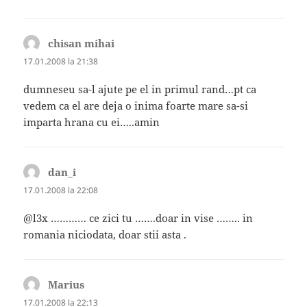
chisan mihai
spune:
17.01.2008 la 21:38
dumneseu sa-l ajute pe el in primul rand…pt ca
vedem ca el are deja o inima foarte mare sa-si
imparta hrana cu ei…..amin
dan_i
spune:
17.01.2008 la 22:08
@l3x ………… ce zici tu …….doar in vise …….. in
romania niciodata, doar stii asta .
Marius
spune:
17.01.2008 la 22:13