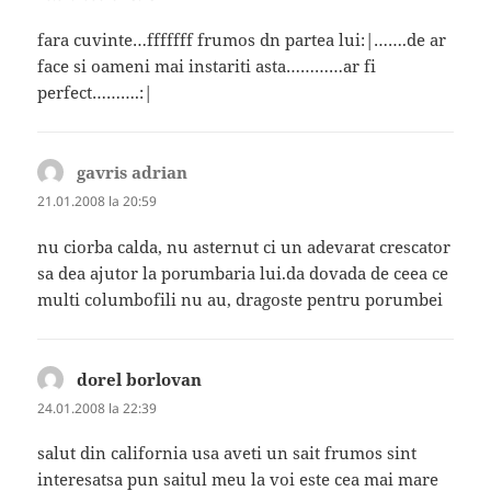
fara cuvinte…fffffff frumos dn partea lui:|…….de ar
face si oameni mai instariti asta…………ar fi
perfect……….:|
gavris adrian
spune:
21.01.2008 la 20:59
nu ciorba calda, nu asternut ci un adevarat crescator
sa dea ajutor la porumbaria lui.da dovada de ceea ce
multi columbofili nu au, dragoste pentru porumbei
dorel borlovan
spune:
24.01.2008 la 22:39
salut din california usa aveti un sait frumos sint
interesatsa pun saitul meu la voi este cea mai mare