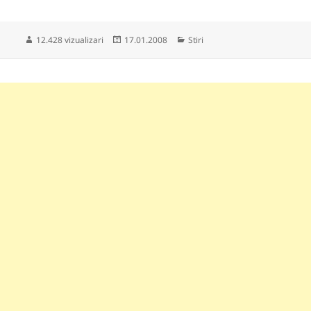
Publicat
Categorii
12.428 vizualizari
17.01.2008
Stiri
pe