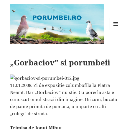
MENIU
ȘI
WIDGET-
Porumbei.ro
URI
„Gorbaciov” si porumbeii
11.01.2008. Zi de expozitie columbofila la Piatra
Neamt. Dar „Gorbaciov” nu stie. Cu porecla asta e
cunoscut omul strazii din imagine. Oricum, bucata
de paine primita de pomana, o imparte cu alti
„colegi” de strada.
Trimisa de Ionut Mihut