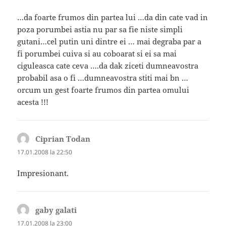
…da foarte frumos din partea lui …da din cate vad in
poza porumbei astia nu par sa fie niste simpli
gutani…cel putin uni dintre ei … mai degraba par a
fi porumbei cuiva si au coboarat si ei sa mai
ciguleasca cate ceva ….da dak ziceti dumneavostra
probabil asa o fi …dumneavostra stiti mai bn …
orcum un gest foarte frumos din partea omului
acesta !!!
Ciprian Todan
spune:
17.01.2008 la 22:50
Impresionant.
gaby galati
spune:
17.01.2008 la 23:00