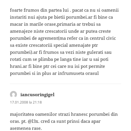
foarte frumos din partea lui . pacat ca nu si oamenii
instariti nui ajuta pe bietii porumbei.ar fi bine ca
macar in marile orase,primaria ar trebui sa
amenajeze niste crescatorii unde ar putea creste
porumbei de agrement(ma refer ca in centrul civic
sa existe crescatoriii special amenajate ptr
porumbei).ar fi frumos sa vezi niste gulerati sau
rotati cum se plimba pe langa tine iar u sai poti
hrani.ar fi bine ptr cei care nu isi pot permite
porumbei si in plus ar infrumuseta orasul
iancusoringigel
spune:
17.01.2008 la 21:18
majoritatea oamenilor strazi hranesc porumbei din
oras. pt. @l3x. cred ca sunt prinsi daca apar
asemenea rase.