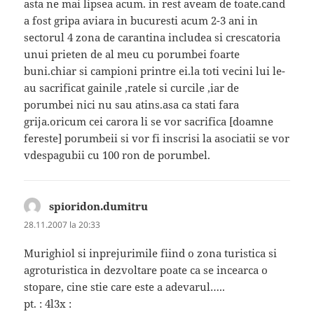
asta ne mai lipsea acum. in rest aveam de toate.cand
a fost gripa aviara in bucuresti acum 2-3 ani in
sectorul 4 zona de carantina includea si crescatoria
unui prieten de al meu cu porumbei foarte
buni.chiar si campioni printre ei.la toti vecini lui le-
au sacrificat gainile ,ratele si curcile ,iar de
porumbei nici nu sau atins.asa ca stati fara
grija.oricum cei carora li se vor sacrifica [doamne
fereste] porumbeii si vor fi inscrisi la asociatii se vor
vdespagubii cu 100 ron de porumbel.
spioridon.dumitru
spune:
28.11.2007 la 20:33
Murighiol si inprejurimile fiind o zona turistica si
agroturistica in dezvoltare poate ca se incearca o
stopare, cine stie care este a adevarul…..
pt. : 4l3x :