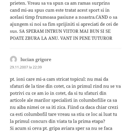
prieten. Vreau sa va spun ca am ramas surprins
cand mi-au spus cum este tratat acest sport si in
acelasi timp frumoasa pasiune a noastra.CAND o sa
ajungem si noi sa fim sprijiniti si apreciati de cei de
sus. SA SPERAM INTRUN VIITOR MAI BUN SI SE
POATE ZBURA LA ANU. VANT IN PENE TUTUROR
lucian grigore
spune:
29.11.2007 la 22:39
pt. ioni care mi-a cam stricat topicul: nu mai da
sfaturi de la tine din cotet, ca in primul rind nu se va
potrivi cu ce am io in cotet, da si tu sfaturi din
articole ale marilor specialisti in columbofilie ca sa
nu aiba nimei ce sa iti zica. Fiind ca daca chiar crezi
ca esti columbofil tare vreau sa stiu ce loc ai luat tu
la primul concurs din viata ta la prima etapa?
Si acum si ceva pt. gripa aviara sper sa nu se faca