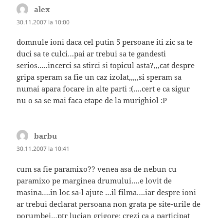
alex
spune:
30.11.2007 la 10:00
domnule ioni daca cel putin 5 persoane iti zic sa te
duci sa te culci…pai ar trebui sa te gandesti
serios…..incerci sa stirci si topicul asta?,,,cat despre
gripa speram sa fie un caz izolat,,,,,si speram sa
numai apara focare in alte parti :(….cert e ca sigur
nu o sa se mai faca etape de la murighiol :P
barbu
spune:
30.11.2007 la 10:41
cum sa fie paramixo?? venea asa de nebun cu
paramixo pe marginea drumului….e lovit de
masina….in loc sa-l ajute …il filma….iar despre ioni
ar trebui declarat persoana non grata pe site-urile de
porumbei…ptr lucian grigore: crezi ca a participat