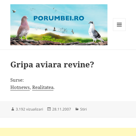
MENIU
ȘI
WIDGET-
Porumbei.ro
URI
Gripa aviara revine?
Surse:
Hotnews
,
Realitatea
.
Publicat
Categorii
3.192 vizualizari
28.11.2007
Stiri
pe