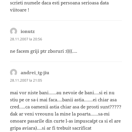
scrieti numele daca esti persoana serioasa data
viitoare !
ionutz
spune:
28.11.2007 la 20:56
ne facem griji ptr zboruri :((((….
andrei_tg-jiu
spune:
28.11.2007 la 21:05
mai vor niste bani……au nevoie de bani….si ei nu
stiu pe ce sa-i mai faca….banii astia…….ei chiar asa
cred…..ca oamenii astia chiar asa de prosti sunt?????
dak ar veni vreounu la mine la poarta……sa-mi
omoare pasarile din curte l-as impusca(pt ca si el are
gripa aviara)….si ar fi trebuit sacrificat