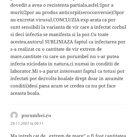
dovedit a avea o rezistenta partiala,asfel:1por a
murit/2por au produs anticorpi(seroconversie)/3por
au excretat virusul.CONCLUZIA:exp arata ca por
sunt sensibili la varianta de vir care a infectat corbul
si deci infectia se manifesta si la por.Cu toate
acestea,autorul SUBLINIAZA faptul ca infectarea por
s-a realizat cu o cantitate de vir extrem de
mare,cantitate cu care un porumbel nu s-ar putea
infecta niciodata in natura,ci numai in conditii de
laborator.Mi s-a parut interesant faptul ca totusi por
infectati pot dezvolta boala(e drept doar in anumite
conditii)desi pana acum se credea ca nu pot face
aceasta boala.
porumbei.ro
spune:
29.11.2007 la 09:11
Ma intreb cat de „extrem de mare” o fi fost cantitatea