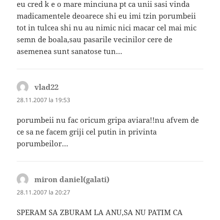
eu cred k e o mare minciuna pt ca unii sasi vinda
madicamentele deoarece shi eu imi tzin porumbeii
tot in tulcea shi nu au nimic nici macar cel mai mic
semn de boala,sau pasarile vecinilor cere de
asemenea sunt sanatose tun…
vlad22
spune:
28.11.2007 la 19:53
porumbeii nu fac oricum gripa aviara!!nu afvem de
ce sa ne facem griji cel putin in privinta
porumbeilor…
miron daniel(galati)
spune:
28.11.2007 la 20:27
SPERAM SA ZBURAM LA ANU,SA NU PATIM CA