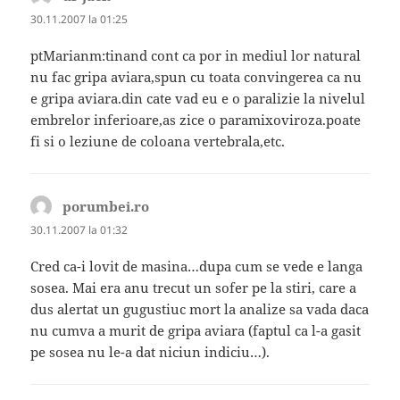
30.11.2007 la 01:25
ptMarianm:tinand cont ca por in mediul lor natural
nu fac gripa aviara,spun cu toata convingerea ca nu
e gripa aviara.din cate vad eu e o paralizie la nivelul
embrelor inferioare,as zice o paramixoviroza.poate
fi si o leziune de coloana vertebrala,etc.
porumbei.ro
spune:
30.11.2007 la 01:32
Cred ca-i lovit de masina…dupa cum se vede e langa
sosea. Mai era anu trecut un sofer pe la stiri, care a
dus alertat un gugustiuc mort la analize sa vada daca
nu cumva a murit de gripa aviara (faptul ca l-a gasit
pe sosea nu le-a dat niciun indiciu…).