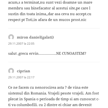
acum,s a terminat,nu sunt vezi doamne un mare
membru sau binefacator al acestui site,pe care l
sustin din toata inima,,dar asa ceva nu accept.cu
respect pt Toti,in afara de un mucos prost.nic
miron daniel(galati)
spune:
29.11.2007 la 22:05
salut ,grecu ervin……………..NE CUNOASTEM?
ciprian
spune:
29.11.2007 la 22:17
Ce ne facem cu nenorocirea asta ? de vina este
sistemul din Romania. Vrajeli pesste vrajeli. Am fost
plecat in Spania o perioada de timp si am cunoscut c-
ti va columbofili. cu 2 dintre ei chiar am devenit