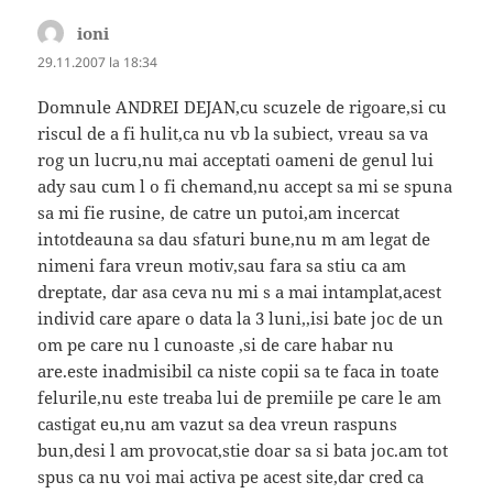
ioni
spune:
29.11.2007 la 18:34
Domnule ANDREI DEJAN,cu scuzele de rigoare,si cu
riscul de a fi hulit,ca nu vb la subiect, vreau sa va
rog un lucru,nu mai acceptati oameni de genul lui
ady sau cum l o fi chemand,nu accept sa mi se spuna
sa mi fie rusine, de catre un putoi,am incercat
intotdeauna sa dau sfaturi bune,nu m am legat de
nimeni fara vreun motiv,sau fara sa stiu ca am
dreptate, dar asa ceva nu mi s a mai intamplat,acest
individ care apare o data la 3 luni,,isi bate joc de un
om pe care nu l cunoaste ,si de care habar nu
are.este inadmisibil ca niste copii sa te faca in toate
felurile,nu este treaba lui de premiile pe care le am
castigat eu,nu am vazut sa dea vreun raspuns
bun,desi l am provocat,stie doar sa si bata joc.am tot
spus ca nu voi mai activa pe acest site,dar cred ca