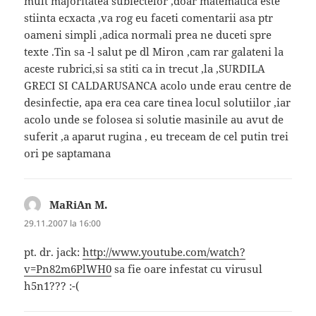
mult majoritatea subiectelor ,doar matematica este
stiinta ecxacta ,va rog eu faceti comentarii asa ptr
oameni simpli ,adica normali prea ne duceti spre
texte .Tin sa -l salut pe dl Miron ,cam rar galateni la
aceste rubrici,si sa stiti ca in trecut ,la ,SURDILA
GRECI SI CALDARUSANCA acolo unde erau centre de
desinfectie, apa era cea care tinea locul solutiilor ,iar
acolo unde se folosea si solutie masinile au avut de
suferit ,a aparut rugina , eu treceam de cel putin trei
ori pe saptamana
MaRiAn M.
spune:
29.11.2007 la 16:00
pt. dr. jack:
http://www.youtube.com/watch?
v=Pn82m6PlWH0
sa fie oare infestat cu virusul
h5n1??? :-(