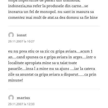
stopa importurile de pasari din thailanda,
indonezia,ma refer la produsele din carne…se
incearca un fel de monopol. nu sant in masura sa
comentez mai mult de atat.sa dea domnu sa fie bine
ionut
spune:
29.11.2007 la 10:27
eu nu prea stiu ce sa zic cu gripa aviara….acum 1
an….cand spunea ca e gripa aviara in arges….intr o
localitate apropiata mine sa u taiat toate
pasarile….insa l a mine nu sa ajuns ….iar la cateva
zile sa anuntat ca gripa aviara a disparut……ca prin
minune!
marius
spune:
29.11.2007 la 12:33