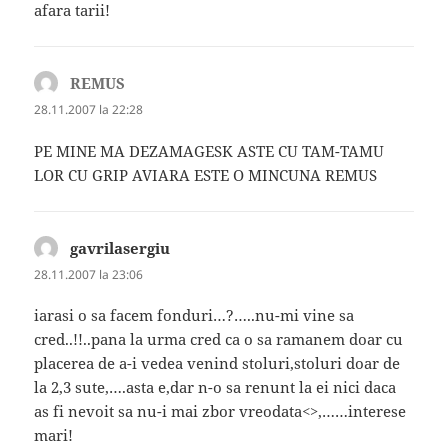
afara tarii!
REMUS
spune:
28.11.2007 la 22:28
PE MINE MA DEZAMAGESK ASTE CU TAM-TAMU
LOR CU GRIP AVIARA ESTE O MINCUNA REMUS
gavrilasergiu
spune:
28.11.2007 la 23:06
iarasi o sa facem fonduri…?…..nu-mi vine sa
cred..!!..pana la urma cred ca o sa ramanem doar cu
placerea de a-i vedea venind stoluri,stoluri doar de
la 2,3 sute,….asta e,dar n-o sa renunt la ei nici daca
as fi nevoit sa nu-i mai zbor vreodata<>,……interese
mari!