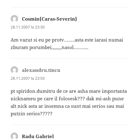
Cosmin{Caras-Severin}
spune:
28.11.2007 la 23:30
Am vazut si eu pe protv……..asta este iarasi numai
zburam porumbei,,,,,,,,nasol………..
alexandru.tincu
spune:
28.11.2007 la 23:50
pt spiridon.dumitru de ce are asha mare importanta
nicknameu pe care il folosesk??? dak mi-ash pune
alt nick asta ar insemna ca sunt mai serios sau mai
putzin serios?????
Radu Gabriel
spune: