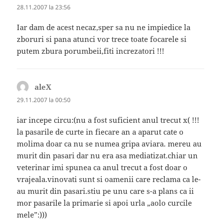
28.11.2007 la 23:56
Iar dam de acest necaz,sper sa nu ne impiedice la
zboruri si pana atunci vor trece toate focarele si
putem zbura porumbeii,fiti increzatori !!!
aleX
spune:
29.11.2007 la 00:50
iar incepe circu:(nu a fost suficient anul trecut x( !!!
la pasarile de curte in fiecare an a aparut cate o
molima doar ca nu se numea gripa aviara. mereu au
murit din pasari dar nu era asa mediatizat.chiar un
veterinar imi spunea ca anul trecut a fost doar o
vrajeala.vinovati sunt si oamenii care reclama ca le-
au murit din pasari.stiu pe unu care s-a plans ca ii
mor pasarile la primarie si apoi urla „aolo curcile
mele”:)))