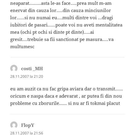
neaparat………asta le-as face…..prea mult m-am
enervat din cauza lor…..din cauza minciunilor
lor……si nu numai eu….multi dintre voi …dragi
iubitori de pasari……poate voi nu aveti mentalitatea
mea (ochi pt ochi si dinte pt dinte)…..ai
gresit….trebuie sa fii sanctionat pe masura…..va
multumesc
costi _MH
spune:
28.11.2007 la 21:20
eu am auzit ca nu fac gripa aviara dar o transmit……
oricum e naspa daca e adevarat , ar putea fi din nou
probleme cu zborurile…… si nu ar fi tokmai placut
FlopY
spune:
28.11.2007 la 21:56