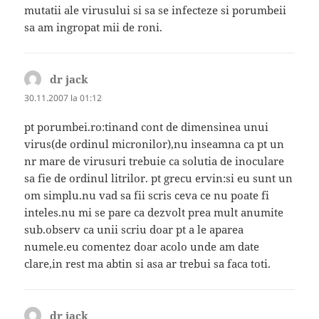
mutatii ale virusului si sa se infecteze si porumbeii
sa am ingropat mii de roni.
dr jack
spune:
30.11.2007 la 01:12
pt porumbei.ro:tinand cont de dimensinea unui
virus(de ordinul micronilor),nu inseamna ca pt un
nr mare de virusuri trebuie ca solutia de inoculare
sa fie de ordinul litrilor. pt grecu ervin:si eu sunt un
om simplu.nu vad sa fii scris ceva ce nu poate fi
inteles.nu mi se pare ca dezvolt prea mult anumite
sub.observ ca unii scriu doar pt a le aparea
numele.eu comentez doar acolo unde am date
clare,in rest ma abtin si asa ar trebui sa faca toti.
dr jack
spune: