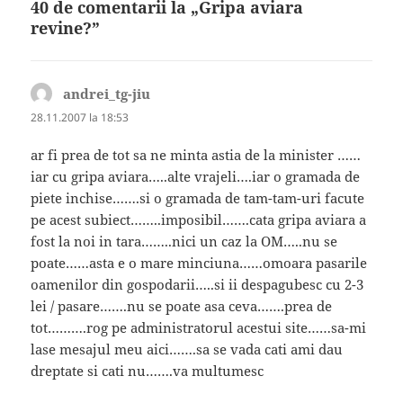
40 de comentarii la „Gripa aviara
revine?”
andrei_tg-jiu
spune:
28.11.2007 la 18:53
ar fi prea de tot sa ne minta astia de la minister ……
iar cu gripa aviara…..alte vrajeli….iar o gramada de
piete inchise…….si o gramada de tam-tam-uri facute
pe acest subiect……..imposibil…….cata gripa aviara a
fost la noi in tara……..nici un caz la OM…..nu se
poate……asta e o mare minciuna……omoara pasarile
oamenilor din gospodarii…..si ii despagubesc cu 2-3
lei / pasare…….nu se poate asa ceva…….prea de
tot……….rog pe administratorul acestui site……sa-mi
lase mesajul meu aici…….sa se vada cati ami dau
dreptate si cati nu…….va multumesc