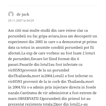
dr jack
spune:
29.11.2007 la 04:29
Am citit mai multe studii din care reiese clar ca
porumbeii nu fac gripa aviara,insa am descoperit un
experiment din 2005 in care s-a demonstrat pt prima
data ca totusi in anumite conditii porumbeii pot fii
afectati.La exp de care vorbesc au fost luate 2 loturi
de porumbei,fiecare lot fiind format din 6
pasari.Pasarile din lotul1au fost infectate cu
virH5N1provenit de la un porumbel
dinThailanda,mort in2004.Lotul2 a fost infectat cu
virH5N1 provenit de la in corb din Thailanda,mort
in 2004.Vir s-a admin prin injectare directa in fosele
nazale.Cantitatea de vir administrat a fost extrem de
mare.OBSERVATII:1)porumbeii din primul lot au
prezentat rezistenta totala;2)por din lotul2,s-au