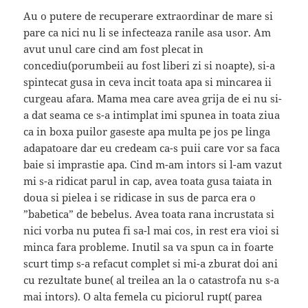
Au o putere de recuperare extraordinar de mare si
pare ca nici nu li se infecteaza ranile asa usor. Am
avut unul care cind am fost plecat in
concediu(porumbeii au fost liberi zi si noapte), si-a
spintecat gusa in ceva incit toata apa si mincarea ii
curgeau afara. Mama mea care avea grija de ei nu si-
a dat seama ce s-a intimplat imi spunea in toata ziua
ca in boxa puilor gaseste apa multa pe jos pe linga
adapatoare dar eu credeam ca-s puii care vor sa faca
baie si imprastie apa. Cind m-am intors si l-am vazut
mi s-a ridicat parul in cap, avea toata gusa taiata in
doua si pielea i se ridicase in sus de parca era o
”babetica” de bebelus. Avea toata rana incrustata si
nici vorba nu putea fi sa-l mai cos, in rest era vioi si
minca fara probleme. Inutil sa va spun ca in foarte
scurt timp s-a refacut complet si mi-a zburat doi ani
cu rezultate bune( al treilea an la o catastrofa nu s-a
mai intors). O alta femela cu piciorul rupt( parea