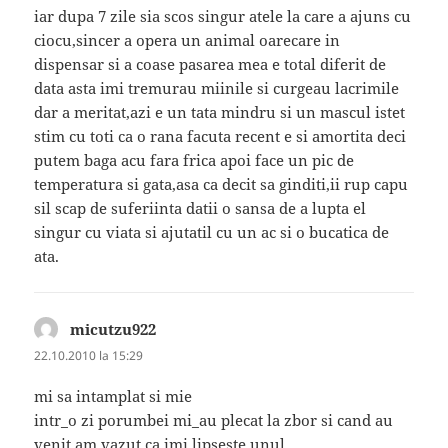
iar dupa 7 zile sia scos singur atele la care a ajuns cu
ciocu,sincer a opera un animal oarecare in
dispensar si a coase pasarea mea e total diferit de
data asta imi tremurau miinile si curgeau lacrimile
dar a meritat,azi e un tata mindru si un mascul istet
stim cu toti ca o rana facuta recent e si amortita deci
putem baga acu fara frica apoi face un pic de
temperatura si gata,asa ca decit sa ginditi,ii rup capu
sil scap de suferiinta datii o sansa de a lupta el
singur cu viata si ajutatil cu un ac si o bucatica de
ata.
micutzu922
spune:
22.10.2010 la 15:29
mi sa intamplat si mie
intr_o zi porumbei mi_au plecat la zbor si cand au
venit am vazut ca imi lipseste unul