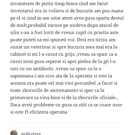
invatatsem de putin timp.Seara cind am facut
inventarul era in voliera si de bucurie am pus mana
pe el si cind m-am uitat atent avea gusa sparta destul
de mult,probabil zacuse pe undeva dupa atacul de
uliu s-au a fost lovit de vreun copil cu prastia asta
poate puteti sa-mi spuneti voi. Desi era tirziu am
sunat un veterinar si spre bucuria mea mai era la
cabinet si mi l-a cusut cu grija ,vreau sa spun ca a
cusut intai gusa seperat si apoi pielea de la git l-a
uns cu un antibiotic .vreau sa spun ca la o
saptamana i-am scos ata de la operatie si este la
aceasta ora poate cel mai vioi porumbel ,a facut si
toate zborurile de antrenament si sper ca la
primavara sa vina bine si de la zborurile oficiale.,
Daca aveti probleme cu gusa sa stiti ca se coase usor
si este ff eficienta operatia
mihaitgv
spune: