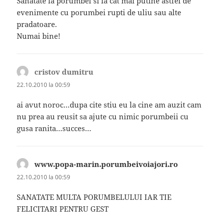
Sanatate la porumbel si la cat mai putine astfel de
evenimente cu porumbei rupti de uliu sau alte
pradatoare.
Numai bine!
cristov dumitru
spune:
22.10.2010 la 00:59
ai avut noroc…dupa cite stiu eu la cine am auzit cam
nu prea au reusit sa ajute cu nimic porumbeii cu
gusa ranita…succes…
www.popa-marin.porumbeivoiajori.ro
spune:
22.10.2010 la 00:59
SANATATE MULTA PORUMBELULUI IAR TIE
FELICITARI PENTRU GEST