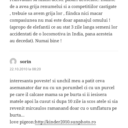
de a avea grija renumelui si a competitiilor castigate
, trebuie sa avem grija lor , fiindca nici macar
compasiunea nu mai este doar apanajul omului !
(apropo de elefantii ce au stat 3 zile langa semeni lor
accidentati de o locomotiva in India, pana acesteia
au decedat). Numai bine !
sorin
spune:
22.10.2010 la 08:20
interesanta poveste! si unchil meu a patit ceva
asemanator dar nu cu un porumbel ci cu un purcel
pe care il calcase mama sa pe burta si ii iesisera
matele apoi la cusut si dupa 10 zile ia scos atele si sia
revenit mircaulos ramanand doar cu o umflatura pe
burta…
love pigeon:
http://kinder2010.sunphoto.ro