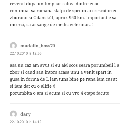
revenit dupa un timp iar cativa dintre ei au
continuat sa ramana stalpi de sprijin ai crescatoriei
zburand si Gdansk`ul, aprox 950 km. Important e sa
incerci, sa ai sange de medic veterinar..!
madalin_boss70
spune:
22.10.2010 la 12:56
asa un caz am avut si eu aM scos seara porumbeii l a
zbor si cand sau intors acasa unu a venit spart in
gusa in forma de L lam tuns bine pe rana lam cusut
si iam dat cu o alifie /!
porumbita o am si acum si cu vro 4 etape facute
dary
spune:
22.10.2010 la 14:12