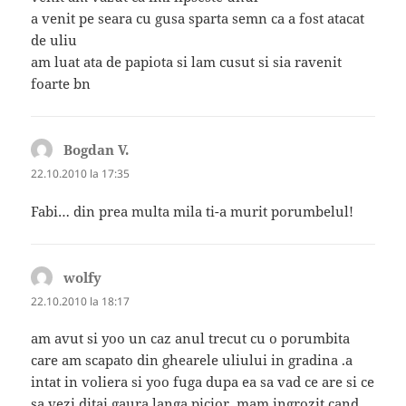
a venit pe seara cu gusa sparta semn ca a fost atacat
de uliu
am luat ata de papiota si lam cusut si sia ravenit
foarte bn
Bogdan V.
spune:
22.10.2010 la 17:35
Fabi… din prea multa mila ti-a murit porumbelul!
wolfy
spune:
22.10.2010 la 18:17
am avut si yoo un caz anul trecut cu o porumbita
care am scapato din ghearele uliului in gradina .a
intat in voliera si yoo fuga dupa ea sa vad ce are si ce
sa vezi,ditai gaura langa picior .mam ingrozit cand