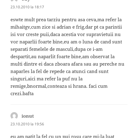
23.10.2010 la 18:17
eswte mult prea tarziu pentru asa ceva,ma refer la
mihaitgv,cum zice si adrian e frig,dar pt ca parintii
isi vor creste puii,daca acestia vor supravietuii nu
vor naparlii foarte bine,eu am o luna de cand sunt
separati femelele de masculi,dupa ce i-am
despartit,au naparlit foarte bine,am observat la
multi dintre ei daca zboara afara sau au pereche nu
naparles la fel de repede ca atunci cand sunt
singuri,aici ma refer la puf nu la
remige,bnormal,conteaza si hrana. faci cum
crezi.bafta
ionut
spune:
23.10.2010 la 19:56
eu am patit la fel cu un pui rosu care mi-la luat