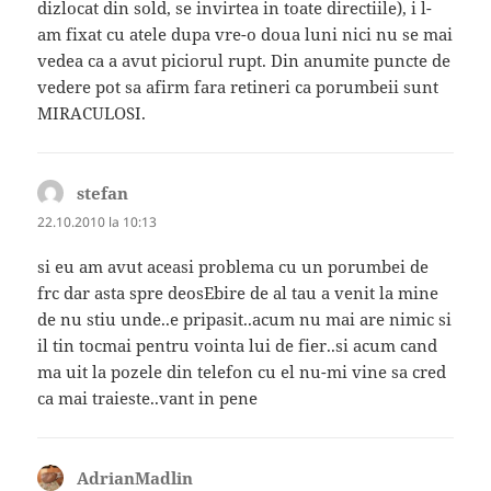
dizlocat din sold, se invirtea in toate directiile), i l-
am fixat cu atele dupa vre-o doua luni nici nu se mai
vedea ca a avut piciorul rupt. Din anumite puncte de
vedere pot sa afirm fara retineri ca porumbeii sunt
MIRACULOSI.
stefan
spune:
22.10.2010 la 10:13
si eu am avut aceasi problema cu un porumbei de
frc dar asta spre deosEbire de al tau a venit la mine
de nu stiu unde..e pripasit..acum nu mai are nimic si
il tin tocmai pentru vointa lui de fier..si acum cand
ma uit la pozele din telefon cu el nu-mi vine sa cred
ca mai traieste..vant in pene
AdrianMadlin
spune: