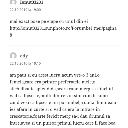
Ionut33231
spune:
22.10.2010 la 19:00
mai exact poze pe etape cu unul din ei
http://ionut33231.sunphoto.ro/Porumbei_mei/pagina
8
edy
spune:
22.10.2010 la 19:15
am patit si eu acest lucru,acum vre-o 3 ani,o
femela,care era printre preferatele mele,o
stichelbauta splendida,seara cand merg sa-i inchid
vad ca lipseste,multi dintre voi stiu cum te simti
cand vezi ca lipseste un porumbel,a doua dimineata
ies afara in curte si o vad ca era la intrare in
crescatorie,foarte fericit merg sa-i dau drumul sa
intre,avea si un puisor,primul lucru care il face bea