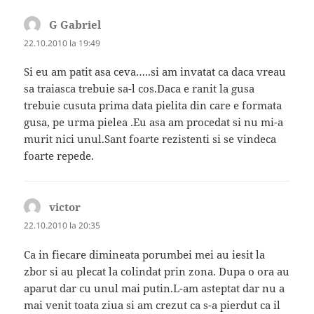
G Gabriel
spune:
22.10.2010 la 19:49
Si eu am patit asa ceva…..si am invatat ca daca vreau
sa traiasca trebuie sa-l cos.Daca e ranit la gusa
trebuie cusuta prima data pielita din care e formata
gusa, pe urma pielea .Eu asa am procedat si nu mi-a
murit nici unul.Sant foarte rezistenti si se vindeca
foarte repede.
victor
spune:
22.10.2010 la 20:35
Ca in fiecare dimineata porumbei mei au iesit la
zbor si au plecat la colindat prin zona. Dupa o ora au
aparut dar cu unul mai putin.L-am asteptat dar nu a
mai venit toata ziua si am crezut ca s-a pierdut ca il