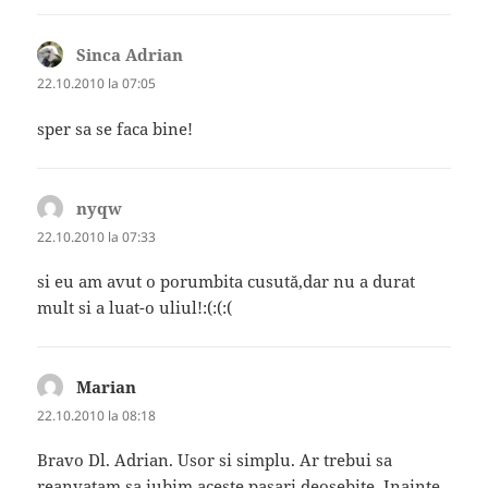
Sinca Adrian
spune:
22.10.2010 la 07:05
sper sa se faca bine!
nyqw
spune:
22.10.2010 la 07:33
si eu am avut o porumbita cusută,dar nu a durat
mult si a luat-o uliul!:(:(:(
Marian
spune:
22.10.2010 la 08:18
Bravo Dl. Adrian. Usor si simplu. Ar trebui sa
reanvatam sa iubim aceste pasari deosebite. Inainte