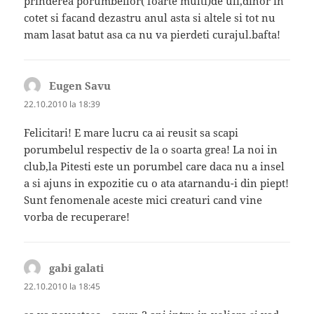
prinderea porumbeilor( foarte multi)de uli,dihor in
cotet si facand dezastru anul asta si altele si tot nu
mam lasat batut asa ca nu va pierdeti curajul.bafta!
Eugen Savu
spune:
22.10.2010 la 18:39
Felicitari! E mare lucru ca ai reusit sa scapi
porumbelul respectiv de la o soarta grea! La noi in
club,la Pitesti este un porumbel care daca nu a insel
a si ajuns in expozitie cu o ata atarnandu-i din piept!
Sunt fenomenale aceste mici creaturi cand vine
vorba de recuperare!
gabi galati
spune:
22.10.2010 la 18:45