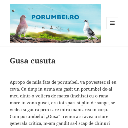
MENIU
ȘI
WIDGET-
Porumbei.ro
URI
Gusa cusuta
Apropo de mila fata de porumbel, va povestesc si eu
ceva. Cu timp in urma am gasit un porumbel de-al
meu dintr-o voliera de matca (inchisa) cu o rana
mare in zona gusei, era tot spart si plin de sange, se
vedea si gaura prin care intra mancarea in corp.
Cum porumbelul „Gusa” tremura si avea o stare
generala critica, m-am gandit sa-l scap de chinuri –