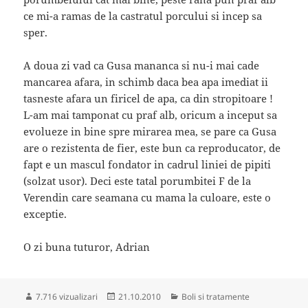
ce mi-a ramas de la castratul porcului si incep sa
sper.
A doua zi vad ca Gusa mananca si nu-i mai cade
mancarea afara, in schimb daca bea apa imediat ii
tasneste afara un firicel de apa, ca din stropitoare !
L-am mai tamponat cu praf alb, oricum a inceput sa
evolueze in bine spre mirarea mea, se pare ca Gusa
are o rezistenta de fier, este bun ca reproducator, de
fapt e un mascul fondator in cadrul liniei de pipiti
(solzat usor). Deci este tatal porumbitei F de la
Verendin care seamana cu mama la culoare, este o
exceptie.
O zi buna tuturor, Adrian
Publicat
Categorii
7.716 vizualizari
21.10.2010
Boli si tratamente