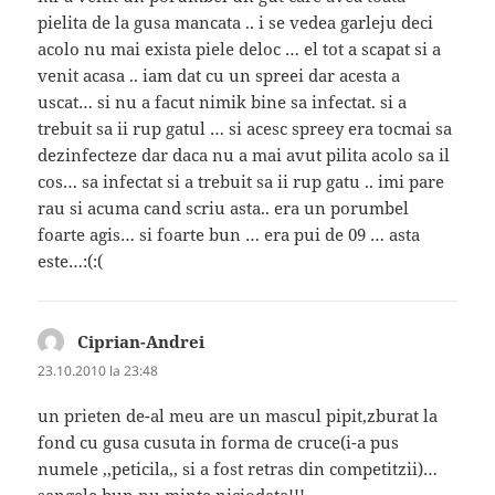
pielita de la gusa mancata .. i se vedea garleju deci
acolo nu mai exista piele deloc … el tot a scapat si a
venit acasa .. iam dat cu un spreei dar acesta a
uscat… si nu a facut nimik bine sa infectat. si a
trebuit sa ii rup gatul … si acesc spreey era tocmai sa
dezinfecteze dar daca nu a mai avut pilita acolo sa il
cos… sa infectat si a trebuit sa ii rup gatu .. imi pare
rau si acuma cand scriu asta.. era un porumbel
foarte agis… si foarte bun … era pui de 09 … asta
este…:(:(
Ciprian-Andrei
spune:
23.10.2010 la 23:48
un prieten de-al meu are un mascul pipit,zburat la
fond cu gusa cusuta in forma de cruce(i-a pus
numele ,,peticila,, si a fost retras din competitzii)…
sangele bun nu minte niciodata!!!