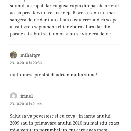
soimul. a scapat dar cu gusa rupta din pacate a venit
acasa prea tarziu trecuse deja 6 ore si rana nu mai
sangera deloc dar totus l-am cusut crezand ca scapa.
a trait vreo saptamana chiar zbura afara dar din
pacate a trebuit sa il omor k nu se vindeca deloc
mihaitgv
spune:
23.10.2010 la 20:56
multumesc ptr sfat dl.adrian.multa stima!
irinel
spune:
23.10.2010 la 21:44
Salut sa va povestesc si eu ceva : in iarna anului
2009 sau in primavara anului 2010 nu mai stiu exact
mi-a venit un porumbel un gut care avea toata