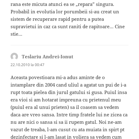
rana este micuta atunci ea se „repara” singura.
Probabil in evolutia lor porumbeii si-au creat un
sistem de recuperare rapid pentru a putea
supravietui in caz ca sunt raniti de rapitoare… Cine
stie…
Teslariu Andrei-Ionut
spune:
22.10.2010 la 00:47
Aceasta povestioara mi-a adus aminte de o
intamplare din 2004 cand uliul a agatat un pui de i-a
rupt toata pielea din jurul gatului si gusa. Puiul insa
era vioi si am hotarat impreuna cu prietenul meu
(puiul era al unui prieten) sa il coasem sa vedem
daca are vreo sansa. Intre timp fratele lui ne zicea ca
nu are nici o sansa si sa ii rupem gatul. Noi ne-am
vazut de treaba, l-am cusut cu ata muiata in spirt pt
dezinfectare si l-am lasat in voliera sa vedem cum