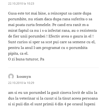
22.10.2010 la 10:23
Gusa este tot mai bine, a reinceput sa cante dupa
porumbite, nu stiam daca dupa rana suferita o sa
mai poata curta femelele. Pe cand era ranit m-a
mirat faptul ca nu i s-a infectat rana, au o rezistenta
de fier unii porumbei ! Efectiv avea o gaura in el !
Sunt curios si sper sa scot pui care sa semene cu el,
pentru la anul l-am programat cu o porumbita
pipita, ca el.
O zi buna tuturor, Pa
kosmyn
spune:
22.10.2010 la 10:29
am si eu un porumbel la gasit cineva lovit de uliu la
dus la veterinar si la cusut si la tinut aceea persoana
si si puii din el sunt primii 4 din 4 pe orasul lupeni