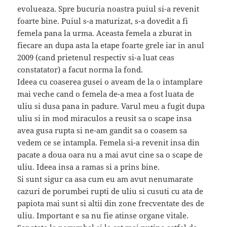
evolueaza. Spre bucuria noastra puiul si-a revenit
foarte bine. Puiul s-a maturizat, s-a dovedit a fi
femela pana la urma. Aceasta femela a zburat in
fiecare an dupa asta la etape foarte grele iar in anul
2009 (cand prietenul respectiv si-a luat ceas
constatator) a facut norma la fond.
Ideea cu coaserea gusei o aveam de la o intamplare
mai veche cand o femela de-a mea a fost luata de
uliu si dusa pana in padure. Varul meu a fugit dupa
uliu si in mod miraculos a reusit sa o scape insa
avea gusa rupta si ne-am gandit sa o coasem sa
vedem ce se intampla. Femela si-a revenit insa din
pacate a doua oara nu a mai avut cine sa o scape de
uliu. Ideea insa a ramas si a prins bine.
Si sunt sigur ca asa cum eu am avut nenumarate
cazuri de porumbei rupti de uliu si cusuti cu ata de
papiota mai sunt si altii din zone frecventate des de
uliu. Important e sa nu fie atinse organe vitale.