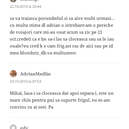
22.10.2010 la 20:44
sa va traiasca porumbelul si sa aive multi urmasi…
cu multa stima dl adrian o intrebare:am o pereche
de voiajori care mi-au ouat acum sa zic pe 21
oct.credeti ca e bn sa-i las sa cloceasca sau sa le iau
ouale?eu cred k e cam frig.ast ras dv aici sau pe id
meu blondutz_db.va multumesc
AdrianMadlin
spune:
23.10.2010 la 07:53
Mihai, lasa-i sa cloceasca dar apoi separa-i, este un
mare chin pentru pui sa suporte frigul, eu m-am
convins cu ai mei. Pa
edy
spune: