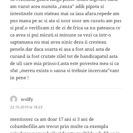
am vazut acea numita „ranza” adik pipota si
intestinele cum stateau mai sa iasa afara.repede am
pus mana pe ac si ata si usor usor am cusuto.am pus
si praf.o verificam zi de zi de frica sa nu pateasca cv
ca avea si pui micuti.si minune sa vezi ca intr-o
saptamana nu mai avea ninic deza ii cresteau
penele.dar daca soarta ei asa a fost anul asta de
curand ia fost crutate zilel tot de handicapatul asta
de uli care mia prinso:(.asta este povestea mea si ca
sfat „mereu exista o sansa si trebuie incercata”vant
in pene !
wolfy
spune:
22.10.2010 la 18:23
mentionez ca am doar 17 ani si 3 ani de
columbofilie.am trecut prin multe ca exemplu