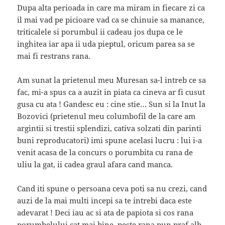
Dupa alta perioada in care ma miram in fiecare zi ca
il mai vad pe picioare vad ca se chinuie sa manance,
triticalele si porumbul ii cadeau jos dupa ce le
inghitea iar apa ii uda pieptul, oricum parea sa se
mai fi restrans rana.
Am sunat la prietenul meu Muresan sa-l intreb ce sa
fac, mi-a spus ca a auzit in piata ca cineva ar fi cusut
gusa cu ata ! Gandesc eu : cine stie… Sun si la Inut la
Bozovici (prietenul meu columbofil de la care am
argintii si trestii splendizi, cativa solzati din parinti
buni reproducatori) imi spune acelasi lucru : lui i-a
venit acasa de la concurs o porumbita cu rana de
uliu la gat, ii cadea graul afara cand manca.
Cand iti spune o persoana ceva poti sa nu crezi, cand
auzi de la mai multi incepi sa te intrebi daca este
adevarat ! Deci iau ac si ata de papiota si cos rana
porumbelului cat mai bine, peste rana pun praf alb