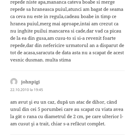
repede niste apa,mananca cateva boabe si merge
repede sa hraneasca puiul,atunci am bagat de seama
ca ceva nu este in regula,cadeau boabe in timp ce
hranea puiul,merg mai aproape,intai am crezut ca
nu inghite puilui mancarea si cade,dar vad ca picau
de la ea din gusa,am cusu-to si si-a revenit foarte
repede,dar din nefericire urmatorul an a disparut de
tot de acasa,saracuta de data asta nu a scapat de acest
vesnic dusman. multa stima
johnpigi
spune:
22.10.2010 la 19:45
am avut şi eu un caz, după un atac de dihor, când
unul din cei 5 porumbei care au scapat cu viata avea
la gât o rana cu diametrul de 2 cm, pe care ulterior l-
am cusut şi a trait, chiar s-a refăcut complet.