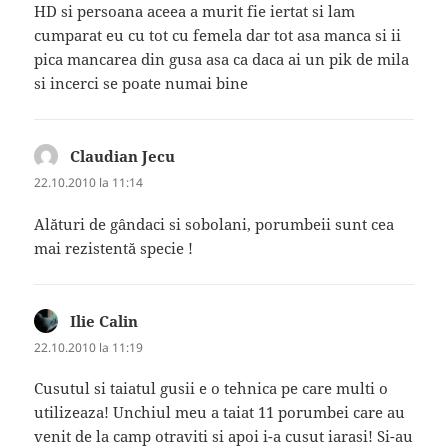
HD si persoana aceea a murit fie iertat si lam
cumparat eu cu tot cu femela dar tot asa manca si ii
pica mancarea din gusa asa ca daca ai un pik de mila
si incerci se poate numai bine
Claudian Jecu
spune:
22.10.2010 la 11:14
Alături de gândaci si sobolani, porumbeii sunt cea
mai rezistentă specie !
Ilie Calin
spune:
22.10.2010 la 11:19
Cusutul si taiatul gusii e o tehnica pe care multi o
utilizeaza! Unchiul meu a taiat 11 porumbei care au
venit de la camp otraviti si apoi i-a cusut iarasi! Si-au