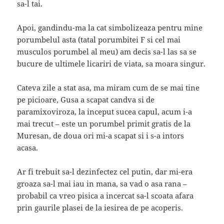
sa-l tai.
Apoi, gandindu-ma la cat simbolizeaza pentru mine
porumbelul asta (tatal porumbitei F si cel mai
musculos porumbel al meu) am decis sa-l las sa se
bucure de ultimele licariri de viata, sa moara singur.
Cateva zile a stat asa, ma miram cum de se mai tine
pe picioare, Gusa a scapat candva si de
paramixoviroza, la inceput sucea capul, acum i-a
mai trecut – este un porumbel primit gratis de la
Muresan, de doua ori mi-a scapat si i s-a intors
acasa.
Ar fi trebuit sa-l dezinfectez cel putin, dar mi-era
groaza sa-l mai iau in mana, sa vad o asa rana –
probabil ca vreo pisica a incercat sa-l scoata afara
prin gaurile plasei de la iesirea de pe acoperis.