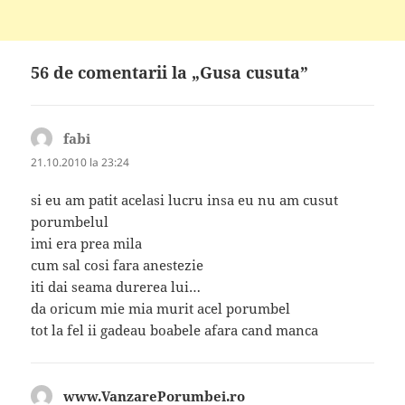
56 de comentarii la „Gusa cusuta”
fabi
spune:
21.10.2010 la 23:24
si eu am patit acelasi lucru insa eu nu am cusut
porumbelul
imi era prea mila
cum sal cosi fara anestezie
iti dai seama durerea lui…
da oricum mie mia murit acel porumbel
tot la fel ii gadeau boabele afara cand manca
www.VanzarePorumbei.ro
spune: