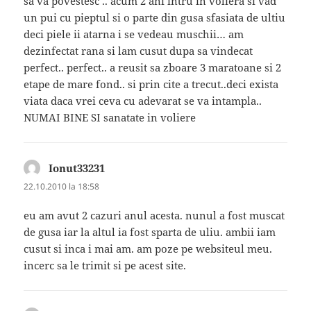
sa va povestesc .. acum 2 ani intru in voliera si vad
un pui cu pieptul si o parte din gusa sfasiata de ultiu
deci piele ii atarna i se vedeau muschii… am
dezinfectat rana si lam cusut dupa sa vindecat
perfect.. perfect.. a reusit sa zboare 3 maratoane si 2
etape de mare fond.. si prin cite a trecut..deci exista
viata daca vrei ceva cu adevarat se va intampla..
NUMAI BINE SI sanatate in voliere
Ionut33231
spune:
22.10.2010 la 18:58
eu am avut 2 cazuri anul acesta. nunul a fost muscat
de gusa iar la altul ia fost sparta de uliu. ambii iam
cusut si inca i mai am. am poze pe websiteul meu.
incerc sa le trimit si pe acest site.