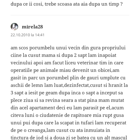
dupa ce ii cosi, trebe scoasa ata aia dupa un timp ?
mirela28
spune:
22.10.2010 la 14:41
am scos porumbelu unui vecin din gura propriului
ciine la cusut mama si dupa 2 sapt lam inapoiat
vecinului apoi am facut liceu veterinar tim in care
operatiile pe animale miau devenit un obicei,am
gasit in parc un porumbel plin de gauri umplute cu
aschii de lemn lam luat,dezinfectat,cusut si hranit la
3 sapt a iesit pe geam dupa inca o sapt a inceput sa
plece ziua si sa revina seara a stat pina mam mutat
din acel apartament deci eu lam parasit pe el,acum
citeva luni o ciudatenie de rapitoare mia rupt gusa
unui pui dupa care la scapat in tufari lam recuperat
de pe o creanga,lam cusut cu ata inmuiata in
tinctura de iod si a doua zi se batea cu un alt mascul