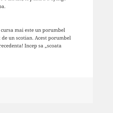
pa.
n cursa mai este un porumbel
vat de un scotian. Acest porumbel
precedenta! Incep sa „scoata
ii