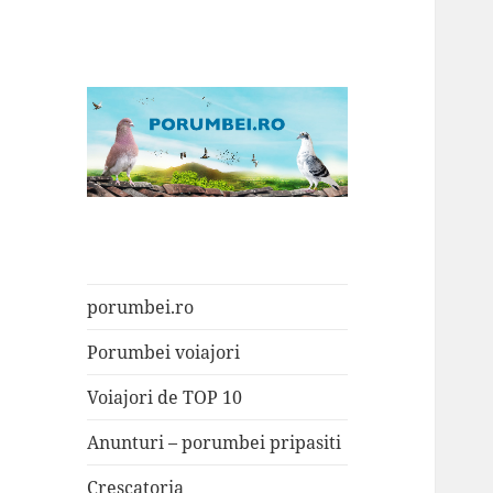
Porumbei.ro
Enciclopedia porumbelului
porumbei.ro
Porumbei voiajori
Voiajori de TOP 10
Anunturi – porumbei pripasiti
Crescatoria