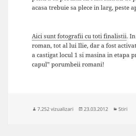
acasa trebuie sa plece in larg, peste a
Aici sunt fotografii cu toti finalistii
. I
roman, tot al lui Ilie, dar a fost acti
a castigat locul 1 si masina in etapa 
capul” porumbeii romani!
Publicat
Categor
7.252 vizualizari
23.03.2012
Stiri
pe