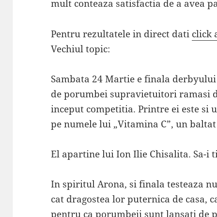
mult conteaza satisfactia de a avea p
Pentru rezultatele in direct dati
click 
Vechiul topic:
Sambata 24 Martie e finala derbyului
de porumbei supravietuitori ramasi d
inceput competitia. Printre ei este si
pe numele lui „Vitamina C”, un baltat
El apartine lui Ion Ilie Chisalita. Sa-i
In spiritul Arona, si finala testeaza
cat dragostea lor puternica de casa, c
pentru ca porumbeii sunt lansati de p