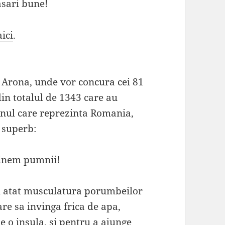
asari bune!
aici
.
 Arona, unde vor concura cei 81
in totalul de 1343 care au
 unul care reprezinta Romania,
 superb:
 tinem pumnii!
 nu atat musculatura porumbeilor
are sa invinga frica de apa,
e o insula, si pentru a ajunge