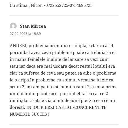
Cu stima , Nicon -0722552725-0754696725
Stan Mircea
spune:
07.02.2008 la 15:39
ANDREI, problema primului e simpla,e clar ca acel
porumbel avea ceva probleme poate ca trebuia sa ei
in mana femelele inainte de lansare sa vezi cum
stau iar daca era mai usoara decat restul lotului era
clar ca suferea de ceva sau putea sa aibe o problema
la o aripa.In problema cu soimul vreau sa iti zic ca
acum 2 ani am patit-o si eu mi-a ranit 2 si mi-a prins
unul dar din pacate acel porumbel facea cat cei2
raniti,dar asata e viata intodeauna pierzi ceea ce nu
doresti. IN JOC PIERZI CASTIGI-CONCURENT TE
NUMESTI. SUCCES !