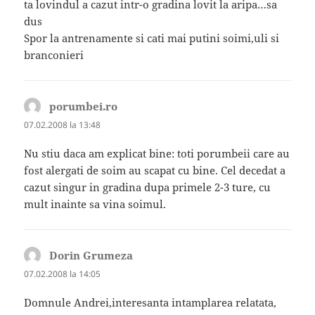
ta lovindul a cazut intr-o gradina lovit la aripa…sa
dus
Spor la antrenamente si cati mai putini soimi,uli si
branconieri
porumbei.ro
spune:
07.02.2008 la 13:48
Nu stiu daca am explicat bine: toti porumbeii care au
fost alergati de soim au scapat cu bine. Cel decedat a
cazut singur in gradina dupa primele 2-3 ture, cu
mult inainte sa vina soimul.
Dorin Grumeza
spune:
07.02.2008 la 14:05
Domnule Andrei,interesanta intamplarea relatata,