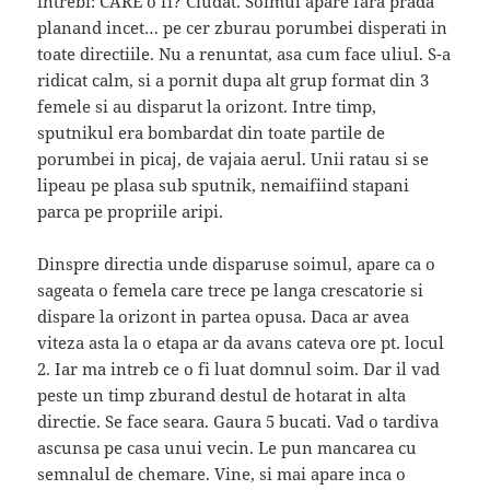
intrebi: CARE o fi? Ciudat. Soimul apare fara prada
planand incet… pe cer zburau porumbei disperati in
toate directiile. Nu a renuntat, asa cum face uliul. S-a
ridicat calm, si a pornit dupa alt grup format din 3
femele si au disparut la orizont. Intre timp,
sputnikul era bombardat din toate partile de
porumbei in picaj, de vajaia aerul. Unii ratau si se
lipeau pe plasa sub sputnik, nemaifiind stapani
parca pe propriile aripi.
Dinspre directia unde disparuse soimul, apare ca o
sageata o femela care trece pe langa crescatorie si
dispare la orizont in partea opusa. Daca ar avea
viteza asta la o etapa ar da avans cateva ore pt. locul
2. Iar ma intreb ce o fi luat domnul soim. Dar il vad
peste un timp zburand destul de hotarat in alta
directie. Se face seara. Gaura 5 bucati. Vad o tardiva
ascunsa pe casa unui vecin. Le pun mancarea cu
semnalul de chemare. Vine, si mai apare inca o