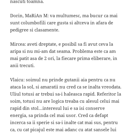
nascuti toamna.
Dorin, MaRiAn M: va multumesc, ma bucur ca mai
sunt columbofili care gusta si altceva in afara de
pedigree si clasamente.
Mircea: aveti dreptate, e posibil sa fi avut ceva la
aripa si nu mi-am dat seama. Problema este ca am
mai patit asa de 2 ori, la fiecare prima eliberare, in
anii trecuti.
Vlaicu: soimul nu prinde gutanii aia pentru ca nu
ataca la sol, si amaratii nu cred ca se inalta vreodata.
Uliul totusi ar trebui sa-i haleasca rapid. Referitor la
soim, totusi nu are logica treaba cu alesul celui mai
rapid din stol…interesul lui e sa isi conserve
energia, sa prinda cel mai usor. Cred ca defapt
incerca sa ii sperie si sa-i inalte cat mai sus, pentru
ca, cu cat picajul este mai adanc cu atat sansele lui