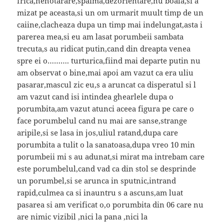
frica,nehotarare,spaima,dezorientare,nu boala,si a
mizat pe aceasta,si un om urmarit muult timp de un
caiine,clacheaza dupa un timp mai indelungat,asta i
parerea mea,si eu am lasat porumbeii sambata
trecuta,s au ridicat putin,cand din dreapta venea
spre ei o………. turturica,fiind mai departe putin nu
am observat o bine,mai apoi am vazut ca era uliu
pasarar,mascul zic eu,s a aruncat ca disperatul si l
am vazut cand isi intindea ghearlele dupa o
porumbita,am vazut atunci aceea figura pe care o
face porumbelul cand nu mai are sanse,strange
aripile,si se lasa in jos,uliul ratand,dupa care
porumbita a tulit o la sanatoasa,dupa vreo 10 min
porumbeii mi s au adunat,si mirat ma intrebam care
este porumbelul,cand vad ca din stol se desprinde
un porumbel,si se arunca in sputnic,intrand
rapid,culmea ca si inauntru s a ascuns,am luat
pasarea si am verificat o,o porumbita din 06 care nu
are nimic vizibil ,nici la pana ,nici la