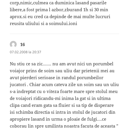
corp,nimic,culmea ca duminica lasand pasarile
libere,a fost prima l azbor,zburand 1h si 30 min
aprox.si eu cred ca depinde de mai multe lucruri
reusita uliului si a soimului.ioni
16
spune:
07.02.2008 la 20:37
Nu stiu ce sa zic……. nu am avut nici un porumbel
voiajor prins de soim sau uliu dar prietenii mei au
avut pierderi serioase in randul porumbeilor
jucatori . Chiar acum cateva zile un soim sau un uliu
s-a indreptat cu o viteza foarte mare spre stolul meu
de voiajori ridicandu-mi inima la gat si in ultima
clipa cand eram gata sa fluier si sa tip de disperare
isi schimba directia si intra in stolul de jucatori din
apropiere lasand in urma o ploaie de fulgi….ce
coborau lin spre umilinta noastra facuta de aceasta ”