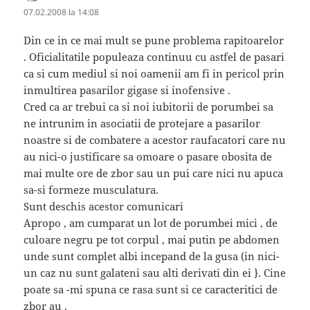
07.02.2008 la 14:08
Din ce in ce mai mult se pune problema rapitoarelor
. Oficialitatile populeaza continuu cu astfel de pasari
ca si cum mediul si noi oamenii am fi in pericol prin
inmultirea pasarilor gigase si inofensive .
Cred ca ar trebui ca si noi iubitorii de porumbei sa
ne intrunim in asociatii de protejare a pasarilor
noastre si de combatere a acestor raufacatori care nu
au nici-o justificare sa omoare o pasare obosita de
mai multe ore de zbor sau un pui care nici nu apuca
sa-si formeze musculatura.
Sunt deschis acestor comunicari
Apropo , am cumparat un lot de porumbei mici , de
culoare negru pe tot corpul , mai putin pe abdomen
unde sunt complet albi incepand de la gusa (in nici-
un caz nu sunt galateni sau alti derivati din ei }. Cine
poate sa -mi spuna ce rasa sunt si ce caracteritici de
zbor au .