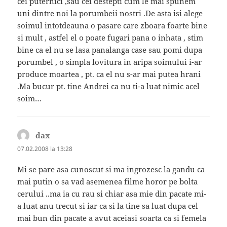
cei puternici ,sau cei destepti cum le mai spunem
uni dintre noi la porumbeii nostri .De asta isi alege
soimul intotdeauna o pasare care zboara foarte bine
si mult , astfel el o poate fugari pana o inhata , stim
bine ca el nu se lasa panalanga case sau pomi dupa
porumbel , o simpla lovitura in aripa soimului i-ar
produce moartea , pt. ca el nu s-ar mai putea hrani
.Ma bucur pt. tine Andrei ca nu ti-a luat nimic acel
soim…
dax
spune:
07.02.2008 la 13:28
Mi se pare asa cunoscut si ma ingrozesc la gandu ca
mai putin o sa vad asemenea filme horor pe bolta
cerului ..ma ia cu rau si chiar asa mie din pacate mi-
a luat anu trecut si iar ca si la tine sa luat dupa cel
mai bun din pacate a avut aceiasi soarta ca si femela