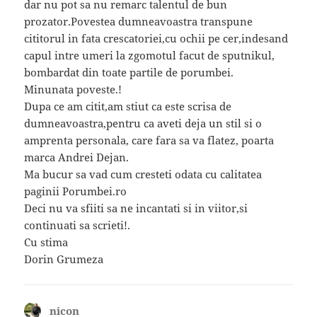
dar nu pot sa nu remarc talentul de bun
prozator.Povestea dumneavoastra transpune
cititorul in fata crescatoriei,cu ochii pe cer,indesand
capul intre umeri la zgomotul facut de sputnikul,
bombardat din toate partile de porumbei.
Minunata poveste.!
Dupa ce am citit,am stiut ca este scrisa de
dumneavoastra,pentru ca aveti deja un stil si o
amprenta personala, care fara sa va flatez, poarta
marca Andrei Dejan.
Ma bucur sa vad cum cresteti odata cu calitatea
paginii Porumbei.ro
Deci nu va sfiiti sa ne incantati si in viitor,si
continuati sa scrieti!.
Cu stima
Dorin Grumeza
nicon
spune: