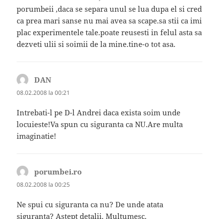
porumbeii ,daca se separa unul se lua dupa el si cred
ca prea mari sanse nu mai avea sa scape.sa stii ca imi
plac experimentele tale.poate reusesti in felul asta sa
dezveti ulii si soimii de la mine.tine-o tot asa.
DAN
spune:
08.02.2008 la 00:21
Intrebati-l pe D-l Andrei daca exista soim unde
locuieste!Va spun cu siguranta ca NU.Are multa
imaginatie!
porumbei.ro
spune:
08.02.2008 la 00:25
Ne spui cu siguranta ca nu? De unde atata
siguranta? Astept detalii. Multumesc.