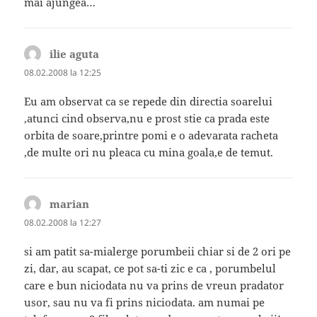
mai ajungea…
ilie aguta
spune:
08.02.2008 la 12:25
Eu am observat ca se repede din directia soarelui
,atunci cind observa,nu e prost stie ca prada este
orbita de soare,printre pomi e o adevarata racheta
,de multe ori nu pleaca cu mina goala,e de temut.
marian
spune:
08.02.2008 la 12:27
si am patit sa-mialerge porumbeii chiar si de 2 ori pe
zi, dar, au scapat, ce pot sa-ti zic e ca , porumbelul
care e bun niciodata nu va prins de vreun pradator
usor, sau nu va fi prins niciodata. am numai pe