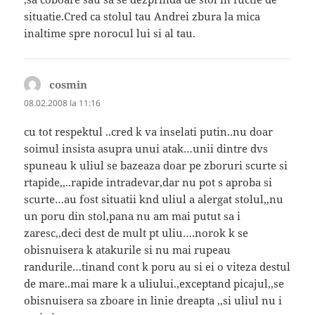
situatie.Cred ca stolul tau Andrei zbura la mica
inaltime spre norocul lui si al tau.
cosmin
spune:
08.02.2008 la 11:16
cu tot respektul ..cred k va inselati putin..nu doar
soimul insista asupra unui atak…unii dintre dvs
spuneau k uliul se bazeaza doar pe zboruri scurte si
rtapide,,..rapide intradevar,dar nu pot s aproba si
scurte…au fost situatii knd uliul a alergat stolul,,nu
un poru din stol,pana nu am mai putut sa i
zaresc,,deci dest de mult pt uliu….norok k se
obisnuisera k atakurile si nu mai rupeau
randurile…tinand cont k poru au si ei o viteza destul
de mare..mai mare k a uliului.,exceptand picajul,,se
obisnuisera sa zboare in linie dreapta ,,si uliul nu i