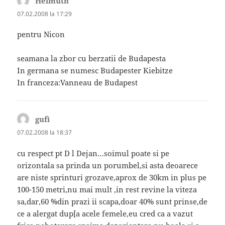
Helmuth
spune:
07.02.2008 la 17:29
pentru Nicon
seamana la zbor cu berzatii de Budapesta
In germana se numesc Budapester Kiebitze
In franceza:Vanneau de Budapest
gufi
spune:
07.02.2008 la 18:37
cu respect pt D l Dejan…soimul poate si pe
orizontala sa prinda un porumbel,si asta deoarece
are niste sprinturi grozave,aprox de 30km in plus pe
100-150 metri,nu mai mult ,in rest revine la viteza
sa,dar,60 %din prazi ii scapa,doar 40% sunt prinse,de
ce a alergat dup[a acele femele,eu cred ca a vazut