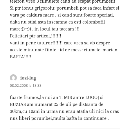
telefon vreo 3 filmulete cand au scapat porumbeii!
Si ptr ionut grigoroiu: porumbeii pot sa faca infart si
vara pe caldura mare , si cand sunt foarte speriati,
daka nu stiai asta inseamna ca esti colombofil
mare:))=:)) , in locul tau taceam !!!
Felicitari ptr articol,!!!!!!!
vant in pene tuturor!!!!!!! care vrea sa vb despre
aceste minunate fiinte : id de mess: ciumete_marian
BAFTA!!!!!
iosi-lug
spune:
08.02.2008 la 13:33
foarte frumos,la noi an TIMIS antre LUGOJ si
BUZIAS am numarat 25 de uli pe distsanta de
30km,cu 10ani in urma nu erau atatia uli nici la oras
nus liberi porumbei,multa bafta in continuare .