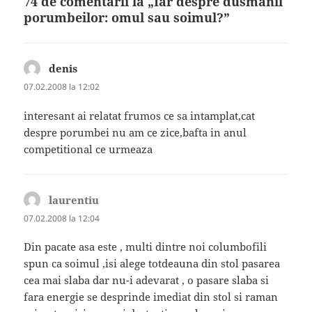
74 de comentarii la „Iar despre dusmanii
porumbeilor: omul sau soimul?”
denis
spune:
07.02.2008 la 12:02
interesant ai relatat frumos ce sa intamplat,cat
despre porumbei nu am ce zice,bafta in anul
competitional ce urmeaza
laurentiu
spune:
07.02.2008 la 12:04
Din pacate asa este , multi dintre noi columbofili
spun ca soimul ,isi alege totdeauna din stol pasarea
cea mai slaba dar nu-i adevarat , o pasare slaba si
fara energie se desprinde imediat din stol si raman