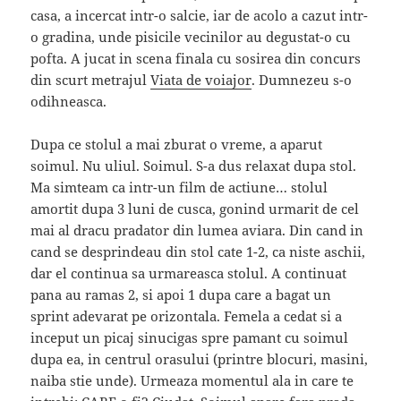
casa, a incercat intr-o salcie, iar de acolo a cazut intr-
o gradina, unde pisicile vecinilor au degustat-o cu
pofta. A jucat in scena finala cu sosirea din concurs
din scurt metrajul
Viata de voiajor
. Dumnezeu s-o
odihneasca.
Dupa ce stolul a mai zburat o vreme, a aparut
soimul.
Nu uliul. Soimul. S-a dus relaxat dupa stol.
Ma simteam ca intr-un film de actiune… stolul
amortit dupa 3 luni de cusca, gonind urmarit de cel
mai al dracu pradator din lumea aviara. Din cand in
cand se desprindeau din stol cate 1-2, ca niste aschii,
dar el continua sa urmareasca stolul. A continuat
pana au ramas 2, si apoi 1 dupa care a bagat un
sprint adevarat pe orizontala. Femela a cedat si a
inceput un picaj sinucigas spre pamant cu soimul
dupa ea, in centrul orasului (printre blocuri, masini,
naiba stie unde). Urmeaza momentul ala in care te