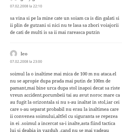
07.02.2008 la 22:10
sa vina si pe la mine cate un soiam ca is din galati si
ii plin de gutzani si nici nu te lasa sa zbori voiajorii
de cati de multi is sa ii mai rareasca putzin
leo
spune:
07.02.2008 la 23:00
soimul la o inaltime mai mica de 100 m nu ataca.el
nu se apropie dupa prada mai putin de 100m de
pamant,mai bine urca dupa stol inapoi decat sa riste
vreun accident.porumbeii tai au avut noroc mare ca
au fugit la orizontala si nu s-au inaltat in stol,iar cei
care s-au separat probabil nu erau la inaltimea care
ii convenea soimului,altfel cu siguranta se repezea
in ei .soimul a incercat sa-i inalte,asta fiind tactica
lui si deabia in vazduh ,cand nu se mai vadeau