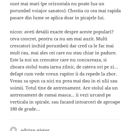
sunt mai mari (pe orizontala nu poate lua un
porumbel voiajor sanatos). Chestia cu cea mai rapida
pasare din lume se aplica doar in picajele lui.
nicon: aveti detalii exacte despre aceste populari?
ceva concret, pentru ca nu am mai auzit. Multi
crescatori inchid porumbeii dar cred ca le fac mai
mult rau, mai ales cei care nu stau chiar in padure.
Este la noi un crescator care nu concureaza, si
zboara stolul toata iarna zilnic, de cateva ori pe zi…
defapt cum vede vreun rapitor ii da repede la zbor.
Vreau sa spun ca nici nu prea mai dau in ei ulii sau
soimii. Totul tine de antrenament. Are stolul ala un
antrenament de ramai masca… ii vezi urcand pe
verticala in spirale, sau facand intoarceri de aproape
180 de grade…
adrian nistor
spune: