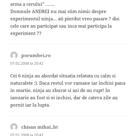
arma a cerului” …….
Domnule ANDREI nu mai stim nimic despre
experimentul ninja… ati pierdut vreo pasare ? din
cele care au participat sau inca mai participa la
experiment ??
porumbei.ro
spune:
07.02.2008 la 20:42
Cei 6 ninja au abordat situatia relatata cu calm si
naturalete :). Daca restul vor ramane iar inchisi pana
in martie, ninja au zburat si azi de au rupt! In
ianuarie au fost si ei inchisi, dar de cateva zile au
pornit iar la lupta.
chisan mihai..bt
spune:
07.02.2008 la 20:47