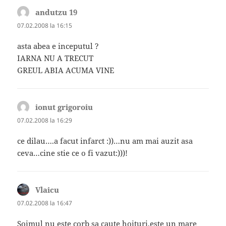
andutzu 19
spune:
07.02.2008 la 16:15
asta abea e inceputul ?
IARNA NU A TRECUT
GREUL ABIA ACUMA VINE
ionut grigoroiu
spune:
07.02.2008 la 16:29
ce dilau….a facut infarct :))…nu am mai auzit asa
ceva…cine stie ce o fi vazut:)))!
Vlaicu
spune:
07.02.2008 la 16:47
Soimul nu este corb sa caute hoituri,este un mare