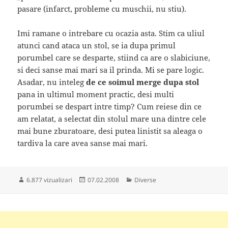
pasare (infarct, probleme cu muschii, nu stiu).
Imi ramane o intrebare cu ocazia asta. Stim ca uliul
atunci cand ataca un stol, se ia dupa primul
porumbel care se desparte, stiind ca are o slabiciune,
si deci sanse mai mari sa il prinda. Mi se pare logic.
Asadar, nu inteleg
de ce soimul merge dupa stol
pana in ultimul moment practic, desi multi
porumbei se despart intre timp? Cum reiese din ce
am relatat, a selectat din stolul mare una dintre cele
mai bune zburatoare, desi putea linistit sa aleaga o
tardiva la care avea sanse mai mari.
Publicat
Categorii
6.877 vizualizari
07.02.2008
Diverse
pe