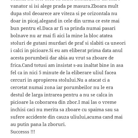
vanator si isi alege prada pe masura.Zboara mult
dupa stol deoarece are viteza si pe orizontala nu
doar in picaj,alegand in cele din urma ce este mai
bun pentru el.Daca ar fi sa prinda numai pasari
bolnave nu ar mai fi aici la mine la bloc atatea
stoluri de gutani murdari de praf si slabiti ca uneori
i calci in picioare.Si eu am eliberat prima data anul
acesta porumbeii dar abia au vrut sa zboare de
frica.Cand totusi am insistat s-au inaltat bine in asa
fel ca in nici 5 minute de la eliberare uliul facea
cercuri in apropierea stolului.Nu a atacat ci a
cercetat numai zona iar porumbeilor nu le era
destul de larga intrarea pentru a nu se calca in
picioare la coborarea din zbor.I mai las o vreme
inchisi caci nu merita sa zboare cu spaima sau sa
sufere accidente din cauza uliului,acuma cand mai
au putin pana la zboruri.
Successs !!!