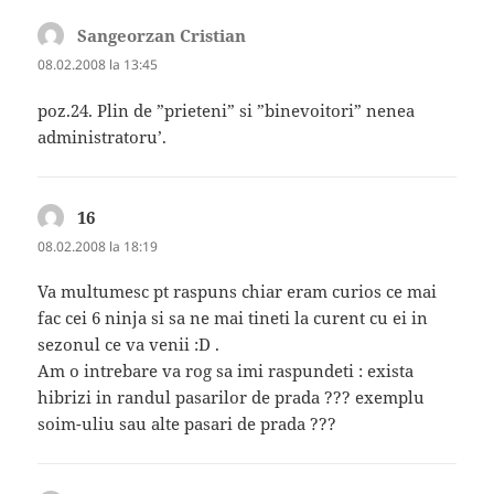
Sangeorzan Cristian
spune:
08.02.2008 la 13:45
poz.24. Plin de ”prieteni” si ”binevoitori” nenea
administratoru’.
16
spune:
08.02.2008 la 18:19
Va multumesc pt raspuns chiar eram curios ce mai
fac cei 6 ninja si sa ne mai tineti la curent cu ei in
sezonul ce va venii :D .
Am o intrebare va rog sa imi raspundeti : exista
hibrizi in randul pasarilor de prada ??? exemplu
soim-uliu sau alte pasari de prada ???