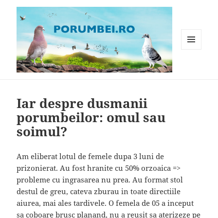
MENIU
ȘI
WIDGET-
Porumbei.ro
URI
Iar despre dusmanii
porumbeilor: omul sau
soimul?
Am eliberat lotul de femele dupa 3 luni de
prizonierat. Au fost hranite cu 50% orzoaica =>
probleme cu ingrasarea nu prea. Au format stol
destul de greu, cateva zburau in toate directiile
aiurea, mai ales tardivele. O femela de 05 a inceput
sa coboare brusc planand, nu a reusit sa aterizeze pe