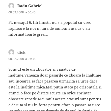
Radu Gabriel
spune:
08.02.2008 la 00:40
Pt. mesajul 6, fiti linistit nu s a populat cu vreo
rapitoare la noi in tara de ani buni asa ca v ati
informat foarte gresit.
dick
spune:
08.02.2008 la 07:36
Soimul este un zburator si vanator de
inaltime.Vaneaza doar pasarile ce zboara la inaltime
sau incearca sa faca pasarea urmarita sa urce daca
este la inaltime mica.Mai putin ataca pe orizontala si
atunci o face pe distate scurte.Ca orice sprinter
oboseste repede.Mai mult aceste atacuri sunt pentru
a deruta si nu in forta pentru aface o pasare sa urce
,sa coboare sau sa se dezprinda de stol in fuctie de