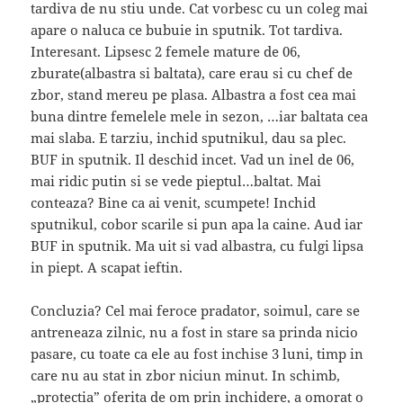
tardiva de nu stiu unde. Cat vorbesc cu un coleg mai
apare o naluca ce bubuie in sputnik. Tot tardiva.
Interesant. Lipsesc 2 femele mature de 06,
zburate(albastra si baltata), care erau si cu chef de
zbor, stand mereu pe plasa. Albastra a fost cea mai
buna dintre femelele mele in sezon, …iar baltata cea
mai slaba. E tarziu, inchid sputnikul, dau sa plec.
BUF in sputnik. Il deschid incet. Vad un inel de 06,
mai ridic putin si se vede pieptul…baltat. Mai
conteaza? Bine ca ai venit, scumpete! Inchid
sputnikul, cobor scarile si pun apa la caine. Aud iar
BUF in sputnik. Ma uit si vad albastra, cu fulgi lipsa
in piept. A scapat ieftin.
Concluzia? Cel mai feroce pradator, soimul, care se
antreneaza zilnic, nu a fost in stare sa prinda nicio
pasare, cu toate ca ele au fost inchise 3 luni, timp in
care nu au stat in zbor niciun minut. In schimb,
„protectia” oferita de om prin inchidere, a omorat o