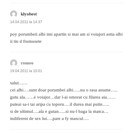
klyobest
spune:
14.04.2011 la 14:37
poy porumbeii albi imi apartin si mai am si voiajori astia albi
ii tin d frumusete
romeo
spune:
19.04.2011 la 10:01
salut……
cei albi….sunt doar porumbei albi…..nu o rasa anume…..
gutu ala……e voiajor…dar l-ai omorat cu filarea aia……
puteai sa-i tai aripa cu toporu….il durea mai putin…..
si de ultimul….ala e gutan…..si nu-l baga la matca…
indiferent de sex lui….pare a fy mascul….