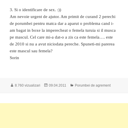
3. Si o identificare de sex. :))
Am nevoie urgent de ajutor. Am primit de curand 2 perechi
de porumbei pentru matca dar a aparut o problema cand i-
am bagat in boxe la imperecheat o femela turuia si il musca
pe mascul. Cel care mi-a dat-o a zis ca este femela…. este
de 2010 si nu a avut niciodata pereche. Spuneti-mi parerea
este mascul sau femela?
Sorin
Publicat
Categorii
8.760 vizualizari
09.04.2011
Porumbei de agrement
pe