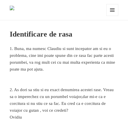
Porumbei.ro
MENIU
ȘI
WIDGET-
URI
Identificare de rasa
1. Buna, ma numesc Claudiu si sunt incepator am si eu o
problema, cine imi poate spune din ce rasa fac parte acesti
porumbei, va rog mult cei cu mai multa experienta ca mine
poate ma pot ajuta.
2. As dori sa stiu si eu exact denumirea acestei rase. Vreau
sa o imperechez cu un porumbel voiajor,dar mi-e ca e
corcitura si nu stiu ce sa fac. Eu cred ca e corcitura de
voiajor cu gutan , voi ce credeti?
Ovidiu