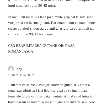
jurul casei cel putin 30-45 min).
In locul tau nu mi-as face prea multe griji cat la suta sunt
voiajori si cat la suta gutani. Dar tinand cont ca toata lumea
creste voiajori si detesta gutanii te asigur ca porumbeii tai
sunt cel putin 99,99% voiajori.
CER REABILITAREA GUTANILOR: RASA
ROMANEASCA!
edy
spune:
10.04.2011 la 00:52
1-nu stiu ce sa zic,2-voiajor corcit cu gutan si 3-arata a
femela,ar trbuii sa-i lasi liberi sa vezi ce se intampla,si
femelele turuie cand se bat,ameninta si chai cand intra in
boxa dar nu se invart ca masculii,daca se invarte si in cerc