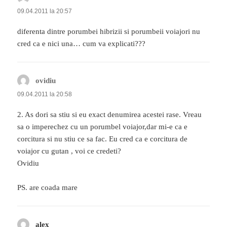
09.04.2011 la 20:57
diferenta dintre porumbei hibrizii si porumbeii voiajori nu
cred ca e nici una… cum va explicati???
ovidiu
spune:
09.04.2011 la 20:58
2. As dori sa stiu si eu exact denumirea acestei rase. Vreau
sa o imperechez cu un porumbel voiajor,dar mi-e ca e
corcitura si nu stiu ce sa fac. Eu cred ca e corcitura de
voiajor cu gutan , voi ce credeti?
Ovidiu
PS. are coada mare
alex
spune: