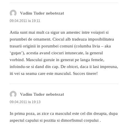
Vadim Tudor nebotezat
spune:
09.04.2011 la 19:11
Astia sunt mai mult ca sigur un amestec intre voiajori si
porumbei de ornament. Ciocul alb tradeaza imposibilitatea
trasarii originii in porumbei comuni (columba livia – aka
‘guţan’), acestia avand ciocuri intunecate, la general
vorbind. Mascului guruie in generat pe langa femele,
infoindu-se si dand din cap. De obicei, daca ii lasi impreuna,
iti vei sa seama care este masculul. Succes tinere!
Vadim Tudor nebotezat
spune:
09.04.2011 la 19:13
In prima poza, as zice ca masculul este cel din dreapta, dupa
aspectul capului si pozitia si dimorfismul corpului .