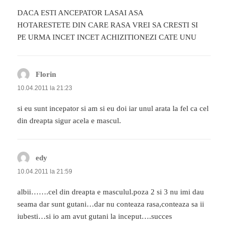
DACA ESTI ANCEPATOR LASAI ASA
HOTARESTETE DIN CARE RASA VREI SA CRESTI SI
PE URMA INCET INCET ACHIZITIONEZI CATE UNU
Florin
spune:
10.04.2011 la 21:23
si eu sunt incepator si am si eu doi iar unul arata la fel ca cel
din dreapta sigur acela e mascul.
edy
spune:
10.04.2011 la 21:59
albii…….cel din dreapta e masculul.poza 2 si 3 nu imi dau
seama dar sunt gutani…dar nu conteaza rasa,conteaza sa ii
iubesti…si io am avut gutani la inceput….succes