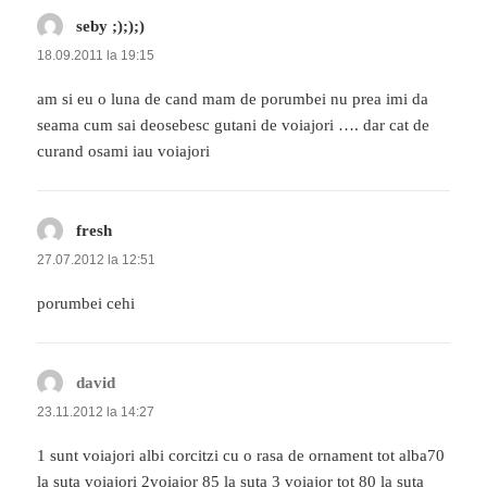
seby ;););)
spune:
18.09.2011 la 19:15
am si eu o luna de cand mam de porumbei nu prea imi da
seama cum sai deosebesc gutani de voiajori …. dar cat de
curand osami iau voiajori
fresh
spune:
27.07.2012 la 12:51
porumbei cehi
david
spune:
23.11.2012 la 14:27
1 sunt voiajori albi corcitzi cu o rasa de ornament tot alba70
la suta voiajori 2voiajor 85 la suta 3 voiajor tot 80 la suta