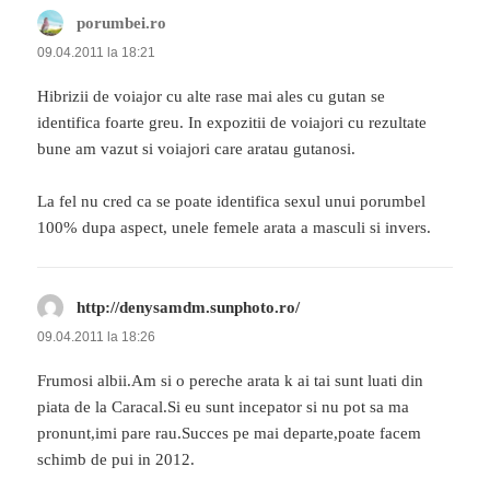
porumbei.ro
spune:
09.04.2011 la 18:21
Hibrizii de voiajor cu alte rase mai ales cu gutan se
identifica foarte greu. In expozitii de voiajori cu rezultate
bune am vazut si voiajori care aratau gutanosi.
La fel nu cred ca se poate identifica sexul unui porumbel
100% dupa aspect, unele femele arata a masculi si invers.
http://denysamdm.sunphoto.ro/
spune:
09.04.2011 la 18:26
Frumosi albii.Am si o pereche arata k ai tai sunt luati din
piata de la Caracal.Si eu sunt incepator si nu pot sa ma
pronunt,imi pare rau.Succes pe mai departe,poate facem
schimb de pui in 2012.