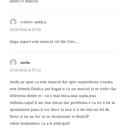
atunci e mascul.
cristov mitica
spune:
10.04.2011 la 02:03
dupa aspect este mascul cel din foto…
sorin
spune:
10.04.2011 la 07:13
multi au spus ca este mascul dar spre surpinderea voastra
este femela fiindca am bagat-o cu un mascul si se vede clar
diferenta dintre ei : ea e mai mica,mai supla,mai
slabuta,capul il are mai micut dar problema e ca eu ii tin in
apartament pana ii voi duce la tara si ii tin intr-un fel de
boxe si nu au loc sa se desfasoare si deaia:P
orkm multumesc ca a-ti anticipat!