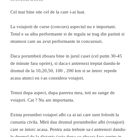
Cel mai bine stie cel de la care i-ai luat.
La voiajorii de curse (concurs) aspectul nu e important.
Totul e sa aiba performante si de regula se trag din parinti si
stramosi care au avut performante in concursuri.
Daca porumbeii zboara bine in jurul casei (cel putin 30-45
de minute fara oprire), si daca-i antrenezi treptat dandu-le
drumul de la 10,20,50, 100 , 200 km si se intorc repede
acasa atunci eu i-as considera voiajori.
Totusi dupa aspect, dupa parerea mea, toti au sange de
voiajori. Cat ? Nu are importanta.
Exista porumbei voiajori albi ca ai tai care sunt folositi la
cununia civila. Mirii dau drumul porumbeilor albi (voiajori)
care se intorc acasa. Pentru asta trebuie sa-i antrenezi dandu-
le drumul de la distanta (asta dupa ce zboara fara oprire in