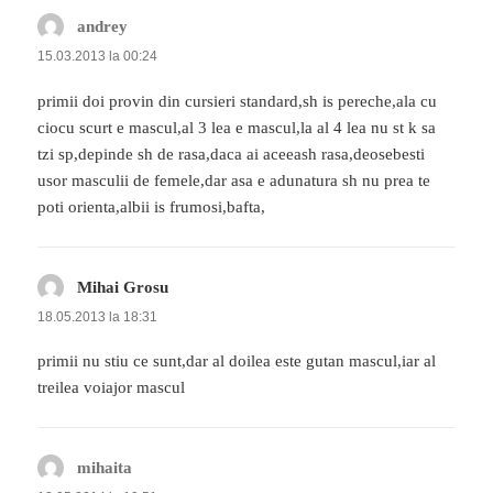
andrey
spune:
15.03.2013 la 00:24
primii doi provin din cursieri standard,sh is pereche,ala cu
ciocu scurt e mascul,al 3 lea e mascul,la al 4 lea nu st k sa
tzi sp,depinde sh de rasa,daca ai aceeash rasa,deosebesti
usor masculii de femele,dar asa e adunatura sh nu prea te
poti orienta,albii is frumosi,bafta,
Mihai Grosu
spune:
18.05.2013 la 18:31
primii nu stiu ce sunt,dar al doilea este gutan mascul,iar al
treilea voiajor mascul
mihaita
spune: