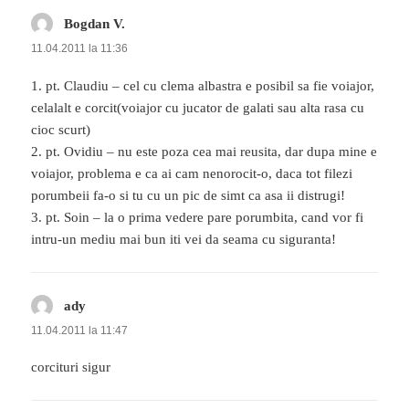
Bogdan V.
spune:
11.04.2011 la 11:36
1. pt. Claudiu – cel cu clema albastra e posibil sa fie voiajor,
celalalt e corcit(voiajor cu jucator de galati sau alta rasa cu
cioc scurt)
2. pt. Ovidiu – nu este poza cea mai reusita, dar dupa mine e
voiajor, problema e ca ai cam nenorocit-o, daca tot filezi
porumbeii fa-o si tu cu un pic de simt ca asa ii distrugi!
3. pt. Soin – la o prima vedere pare porumbita, cand vor fi
intru-un mediu mai bun iti vei da seama cu siguranta!
ady
spune:
11.04.2011 la 11:47
corcituri sigur