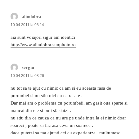
alindobra
spune:
10.04.2011 la 08:14
aia sunt voiajori sigur am identici
http://www.alindobra.sunphoto.ro
sergiu
spune:
10.04.2011 la 08:26
nu tot sa te ajut cu nimic ca am si eu aceasta rasa de
porumbei si nu stiu nici eu ce rasa e .
Dar mai am o problema cu porumbeii, am gasit oua sparte si
mancat din ele si puii sfasiatzi .
nu stiu din ce cauza ca nu are pe unde intra la ei nimic doar
soareci , poate sa fac asa ceva un soarece .
daca putetzi sa ma ajutati cei cu experientza . multumesc