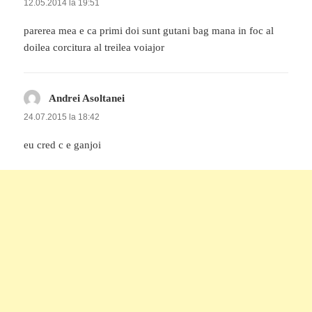
12.05.2014 la 19:51
parerea mea e ca primi doi sunt gutani bag mana in foc al
doilea corcitura al treilea voiajor
Andrei Asoltanei
spune:
24.07.2015 la 18:42
eu cred c e ganjoi