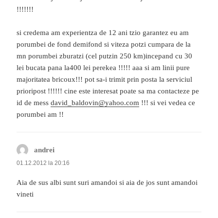
!!!!!!!
si credema am experientza de 12 ani tzio garantez eu am
porumbei de fond demifond si viteza potzi cumpara de la
mn porumbei zburatzi (cel putzin 250 km)incepand cu 30
lei bucata pana la400 lei perekea !!!!! aaa si am linii pure
majoritatea bricoux!!! pot sa-i trimit prin posta la serviciul
prioripost !!!!!! cine este interesat poate sa ma contacteze pe
id de mess
david_baldovin@yahoo.com
!!! si vei vedea ce
porumbei am !!
andrei
spune:
01.12.2012 la 20:16
Aia de sus albi sunt suri amandoi si aia de jos sunt amandoi
vineti