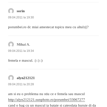
sorin
spune:
09.04.2011 la 19:30
porumbei.ro dc miai amestecat topicu meu cu altul:((?
Mihai A.
spune:
09.04.2011 la 19:34
femela e mascul. :) :) :)
alyn212121
spune:
09.04.2011 la 20:28
am si eu o problema nu stiu ce e femela sau mascul
http://alyn212121.sunphoto.ro/porumbei/33067277
cand o bag cu un mascul ia bataie si cateodata huruie di da