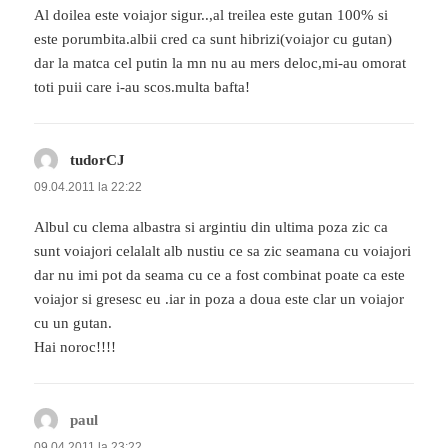
Al doilea este voiajor sigur..,al treilea este gutan 100% si
este porumbita.albii cred ca sunt hibrizi(voiajor cu gutan)
dar la matca cel putin la mn nu au mers deloc,mi-au omorat
toti puii care i-au scos.multa bafta!
tudorCJ
spune:
09.04.2011 la 22:22
Albul cu clema albastra si argintiu din ultima poza zic ca
sunt voiajori celalalt alb nustiu ce sa zic seamana cu voiajori
dar nu imi pot da seama cu ce a fost combinat poate ca este
voiajor si gresesc eu .iar in poza a doua este clar un voiajor
cu un gutan.
Hai noroc!!!!
paul
spune:
09.04.2011 la 23:22