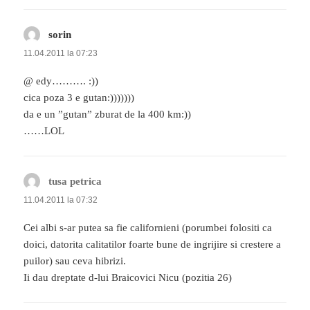
sorin
spune:
11.04.2011 la 07:23
@ edy………. :))
cica poza 3 e gutan:)))))))
da e un ”gutan” zburat de la 400 km:))
……LOL
tusa petrica
spune:
11.04.2011 la 07:32
Cei albi s-ar putea sa fie californieni (porumbei folositi ca
doici, datorita calitatilor foarte bune de ingrijire si crestere a
puilor) sau ceva hibrizi.
Ii dau dreptate d-lui Braicovici Nicu (pozitia 26)