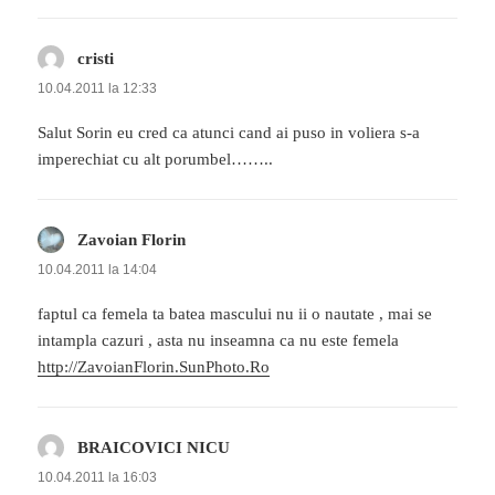
cristi
spune:
10.04.2011 la 12:33
Salut Sorin eu cred ca atunci cand ai puso in voliera s-a
imperechiat cu alt porumbel……..
Zavoian Florin
spune:
10.04.2011 la 14:04
faptul ca femela ta batea mascului nu ii o nautate , mai se
intampla cazuri , asta nu inseamna ca nu este femela
http://ZavoianFlorin.SunPhoto.Ro
BRAICOVICI NICU
spune:
10.04.2011 la 16:03