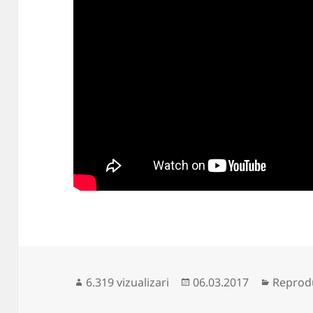
Publicat
Categor
6.319 vizualizari
06.03.2017
Reprodu
pe