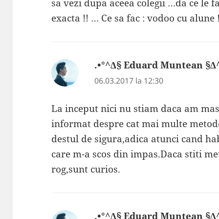
sa vezi dupa aceea colegii …da ce le fa
exacta !! … Ce sa fac : vodoo cu alune 
.•°^∆§ Eduard Muntean §∆^
06.03.2017 la 12:30
La inceput nici nu stiam daca am mas
informat despre cat mai multe metod
destul de sigura,adica atunci cand ha
care m-a scos din impas.Daca stiti me
rog,sunt curios.
.•°^∆§ Eduard Muntean §∆^