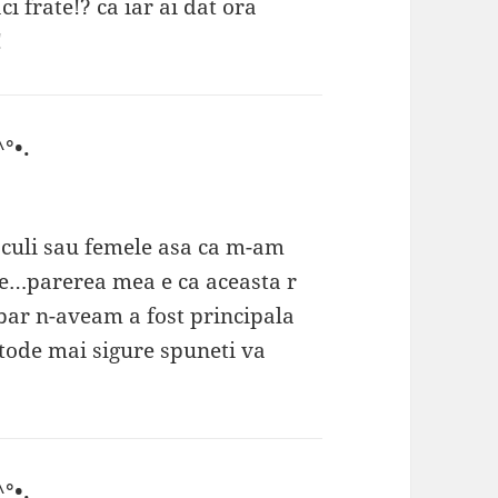
ci frate!? ca iar ai dat ora
!
°•.
spune:
culi sau femele asa ca m-am
e…parerea mea e ca aceasta r
bar n-aveam a fost principala
tode mai sigure spuneti va
°•.
spune: