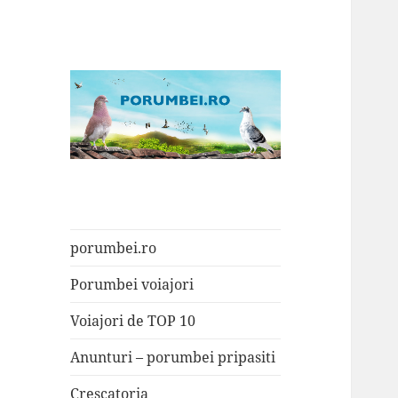
Porumbei.ro
Enciclopedia porumbelului
porumbei.ro
Porumbei voiajori
Voiajori de TOP 10
Anunturi – porumbei pripasiti
Crescatoria