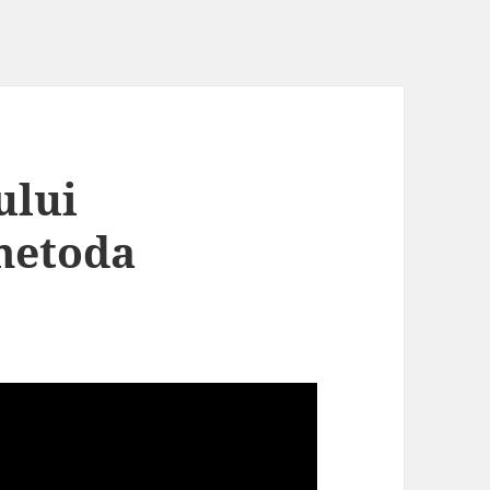
ului
metoda