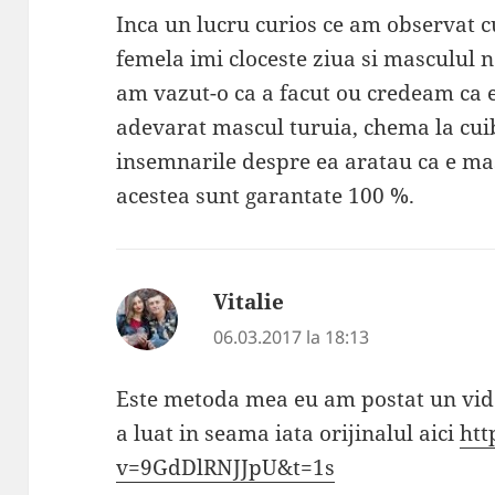
Inca un lucru curios ce am observat cu
femela imi cloceste ziua si masculul 
am vazut-o ca a facut ou credeam ca 
adevarat mascul turuia, chema la cuib,
insemnarile despre ea aratau ca e mas
acestea sunt garantate 100 %.
Vitalie
spune:
06.03.2017 la 18:13
Este metoda mea eu am postat un vid
a luat in seama iata orijinalul aici
htt
v=9GdDlRNJJpU&t=1s