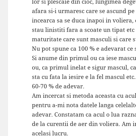
lor si plescaie din cioc, lungimea deget
afara si-i urmaresc care se ascund pe 
incearca sa se duca inapoi in voliera, 
stau linistiti fara a scoate un tipat et
maturitate care sunt masculi si care 
Nu pot spune ca 100 % e adevarat ce s
Si anume din primul ou ca iese mascul
ou, ca primul inelat e sigur mascul, ca 
sta cu fata la iesire e la fel mascul et
60-70 % de adevar.
Am incercat si metoda aceasta cu acul
pentru a-mi nota datele langa celelalte
adevar. Constatam ca acul o lua razna
de la curentii de aer din voliera. Am i
acelasi lucru.