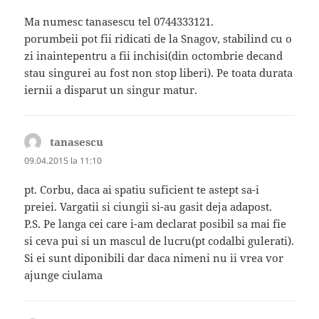
Ma numesc tanasescu tel 0744333121.
porumbeii pot fii ridicati de la Snagov, stabilind cu o
zi inaintepentru a fii inchisi(din octombrie decand
stau singurei au fost non stop liberi). Pe toata durata
iernii a disparut un singur matur.
tanasescu
spune:
09.04.2015 la 11:10
pt. Corbu, daca ai spatiu suficient te astept sa-i
preiei. Vargatii si ciungii si-au gasit deja adapost.
P.S. Pe langa cei care i-am declarat posibil sa mai fie
si ceva pui si un mascul de lucru(pt codalbi gulerati).
Si ei sunt diponibili dar daca nimeni nu ii vrea vor
ajunge ciulama