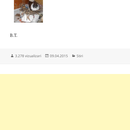
B.T.
Publicat
Categorii
3.278 vizualizari
09.04.2015
Stiri
pe