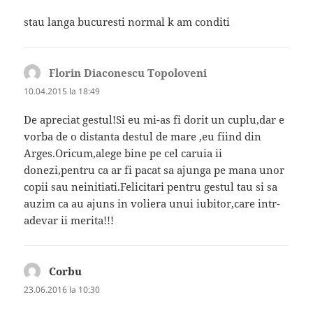
stau langa bucuresti normal k am conditi
Florin Diaconescu Topoloveni
spune:
10.04.2015 la 18:49
De apreciat gestul!Si eu mi-as fi dorit un cuplu,dar e
vorba de o distanta destul de mare ,eu fiind din
Arges.Oricum,alege bine pe cel caruia ii
donezi,pentru ca ar fi pacat sa ajunga pe mana unor
copii sau neinitiati.Felicitari pentru gestul tau si sa
auzim ca au ajuns in voliera unui iubitor,care intr-
adevar ii merita!!!
Corbu
spune:
23.06.2016 la 10:30