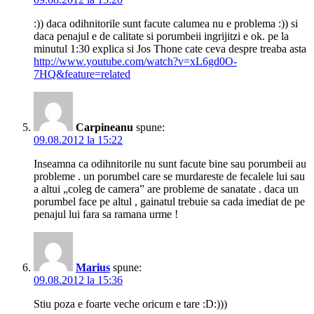
:)) daca odihnitorile sunt facute calumea nu e problema :)) si
daca penajul e de calitate si porumbeii ingrijitzi e ok. pe la
minutul 1:30 explica si Jos Thone cate ceva despre treaba asta
http://www.youtube.com/watch?v=xL6gd0O-
7HQ&feature=related
Carpineanu
spune:
09.08.2012 la 15:22
Inseamna ca odihnitorile nu sunt facute bine sau porumbeii au
probleme . un porumbel care se murdareste de fecalele lui sau
a altui „coleg de camera” are probleme de sanatate . daca un
porumbel face pe altul , gainatul trebuie sa cada imediat de pe
penajul lui fara sa ramana urme !
Marius
spune:
09.08.2012 la 15:36
Stiu poza e foarte veche oricum e tare :D:)))