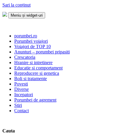
Sari la conținut
Meniu și widget-uri
Porumbei.ro
Enciclopedia porumbelului
porumbei.ro
Porumbei voiajori
Voiajori de TOP 10
Anunturi – porumbei pripasiti
Crescatoria
Hranire si intretinere
Educatie si comportament
Reproducere si genetica
Boli si tratamente
Povesti
Diverse
Incepatori
Porumbei de agrement
Stiri
Contact
Cauta