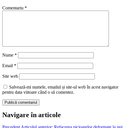
Comentariu
*
Nume
*
Email
*
Site web
Salvează-mi numele, emailul și site-ul web în acest navigator
pentru data viitoare când o să comentez.
Navigare în articole
Precedent
Articolul anterior:
Refacerea picioarelor deformate la pui