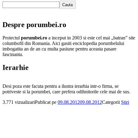
Cauta
Despre porumbei.ro
Proiectul
porumbei.ro
a inceput in 2003 si este cel mai „batran” site
columbofil din Romania. Aici gasiti enciclopedia porumbelului
imbogatita an de an cu multa pasiune pentru aceasta pasare
fascinanta.
Ierarhie
Desi poza este facuta pentru a ilustra ierarhia intr-o firma,
se
potriveste si la porumbei, care prefera odihnitorile cele mai de sus.
3.771 vizualizari
Publicat pe
09.08.2012
09.08.2012
Categorii
Stiri