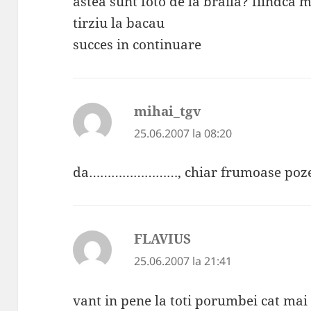
astea sunt foto de la braila? fiindca
tirziu la bacau
succes in continuare
mihai_tgv
spune:
25.06.2007 la 08:20
da……………………, chiar frumoase poze.
FLAVIUS
spune:
25.06.2007 la 21:41
vant in pene la toti porumbei cat mai