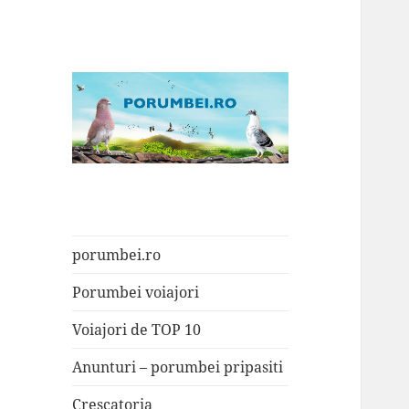
Porumbei.ro
Enciclopedia porumbelului
porumbei.ro
Porumbei voiajori
Voiajori de TOP 10
Anunturi – porumbei pripasiti
Crescatoria