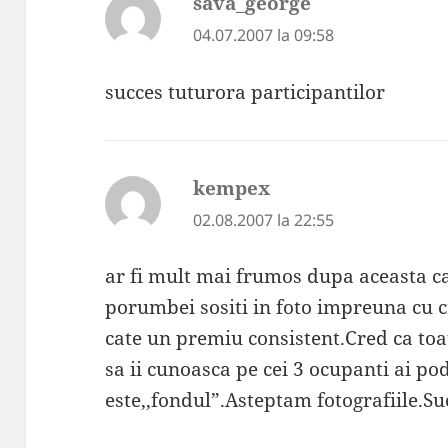
sava_george
spune:
04.07.2007 la 09:58
succes tuturora participantilor
kempex
spune:
02.08.2007 la 22:55
ar fi mult mai frumos dupa aceasta c
porumbei sositi in foto impreuna cu cr
cate un premiu consistent.Cred ca toata
sa ii cunoasca pe cei 3 ocupanti ai p
este,,fondul”.Asteptam fotografiile.Suc