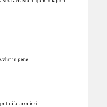
 masina aceasta a ajuns noaptea
vint in pene
 putini braconieri