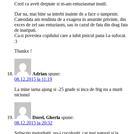
Cred ca aveti dreptate si m-am entuziasmat inutil.
Dar na, mai bine sa intrebi inainte de a face o tampenie.
Cateodata am tendinta de a exagera in anumite privinte, din
exces de zel sau entuziasm, sau in cazul de fata din drag fata
de inaripati.
Ca-n povestea copilului care a iubit pisicul pana l-a sufocat.
:)
Thankx !
Adrian
spune:
08.12.2015 la 11:19
La mine iarna ajung si -25 grade si inca de frig nu a murit
niciunul
Dorel, Gherla
spune:
08.12.2015 la 20:32
Subscriu majoritatii, nu-i cocolositi, cat mai natural si la