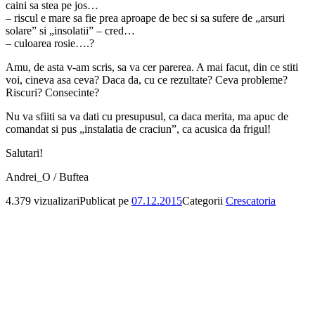
caini sa stea pe jos…
– riscul e mare sa fie prea aproape de bec si sa sufere de „arsuri
solare” si „insolatii” – cred…
– culoarea rosie….?
Amu, de asta v-am scris, sa va cer parerea. A mai facut, din ce stiti
voi, cineva asa ceva? Daca da, cu ce rezultate? Ceva probleme?
Riscuri? Consecinte?
Nu va sfiiti sa va dati cu presupusul, ca daca merita, ma apuc de
comandat si pus „instalatia de craciun”, ca acusica da frigul!
Salutari!
Andrei_O / Buftea
4.379 vizualizari
Publicat pe
07.12.2015
Categorii
Crescatoria