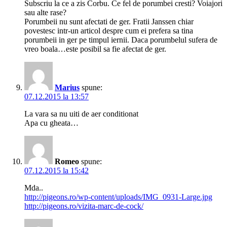
Subscriu la ce a zis Corbu. Ce fel de porumbei cresti? Voiajori
sau alte rase?
Porumbeii nu sunt afectati de ger. Fratii Janssen chiar
povestesc intr-un articol despre cum ei prefera sa tina
porumbeii in ger pe timpul iernii. Daca porumbelul sufera de
vreo boala…este posibil sa fie afectat de ger.
Marius
spune:
07.12.2015 la 13:57
La vara sa nu uiti de aer conditionat
Apa cu gheata…
Romeo
spune:
07.12.2015 la 15:42
Mda..
http://pigeons.ro/wp-content/uploads/IMG_0931-Large.jpg
http://pigeons.ro/vizita-marc-de-cock/