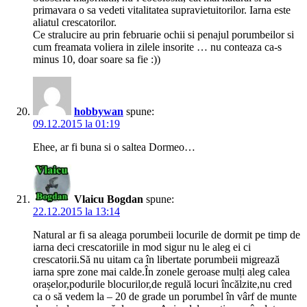
primavara o sa vedeti vitalitatea supravietuitorilor. Iarna este
aliatul crescatorilor.
Ce stralucire au prin februarie ochii si penajul porumbeilor si
cum freamata voliera in zilele insorite … nu conteaza ca-s
minus 10, doar soare sa fie :))
hobbywan
spune:
09.12.2015 la 01:19
Ehee, ar fi buna si o saltea Dormeo…
Vlaicu Bogdan
spune:
22.12.2015 la 13:14
Natural ar fi sa aleaga porumbeii locurile de dormit pe timp de
iarna deci crescatoriile in mod sigur nu le aleg ei ci
crescatorii.Să nu uitam ca în libertate porumbeii migrează
iarna spre zone mai calde.În zonele geroase mulți aleg calea
orașelor,podurile blocurilor,de regulă locuri încălzite,nu cred
ca o să vedem la – 20 de grade un porumbel în vârf de munte