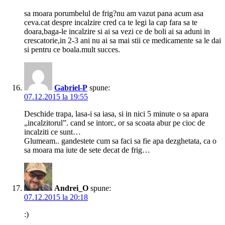
sa moara porumbelul de frig?nu am vazut pana acum asa
ceva.cat despre incalzire cred ca te legi la cap fara sa te
doara,baga-le incalzire si ai sa vezi ce de boli ai sa aduni in
crescatorie,in 2-3 ani nu ai sa mai stii ce medicamente sa le dai
si pentru ce boala.mult succes.
Gabriel-P
spune:
07.12.2015 la 19:55
Deschide trapa, lasa-i sa iasa, si in nici 5 minute o sa apara
„incalzitorul”. cand se intorc, or sa scoata abur pe cioc de
incalziti ce sunt…
Glumeam.. gandestete cum sa faci sa fie apa dezghetata, ca o
sa moara ma iute de sete decat de frig…
Andrei_O
spune:
07.12.2015 la 20:18
:)