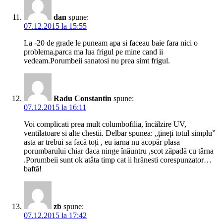
dan
spune:
07.12.2015 la 15:55
La -20 de grade le puneam apa si faceau baie fara nici o
problema,parca ma lua frigul pe mine cand ii
vedeam.Porumbeii sanatosi nu prea simt frigul.
Radu Constantin
spune:
07.12.2015 la 16:11
Voi complicati prea mult columbofilia, încălzire UV,
ventilatoare si alte chestii. Delbar spunea: „țineți totul simplu”
asta ar trebui sa facă toți , eu iarna nu acopăr plasa
porumbarului chiar daca ninge înăuntru ,scot zăpadă cu târna
.Porumbeii sunt ok atâta timp cat ii hrănesti corespunzator…
baftă!
zb
spune:
07.12.2015 la 17:42