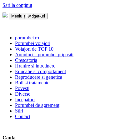
Sari la conținut
Meniu și widget-uri
Porumbei.ro
Enciclopedia porumbelului
porumbei.ro
Porumbei voiajori
Voiajori de TOP 10
Anunturi – porumbei pripasiti
Crescatoria
Hranire si intretinere
Educatie si comportament
Reproducere si genetica
Boli si tratamente
Povesti
Diverse
Incepatori
Porumbei de agrement
Stiri
Contact
Cauta