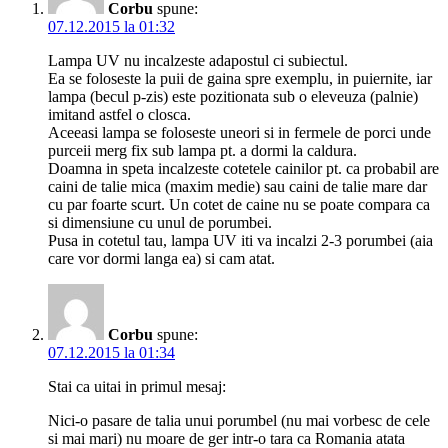
Corbu
spune:
07.12.2015 la 01:32
Lampa UV nu incalzeste adapostul ci subiectul.
Ea se foloseste la puii de gaina spre exemplu, in puiernite, iar
lampa (becul p-zis) este pozitionata sub o eleveuza (palnie)
imitand astfel o closca.
Aceeasi lampa se foloseste uneori si in fermele de porci unde
purceii merg fix sub lampa pt. a dormi la caldura.
Doamna in speta incalzeste cotetele cainilor pt. ca probabil are
caini de talie mica (maxim medie) sau caini de talie mare dar
cu par foarte scurt. Un cotet de caine nu se poate compara ca
si dimensiune cu unul de porumbei.
Pusa in cotetul tau, lampa UV iti va incalzi 2-3 porumbei (aia
care vor dormi langa ea) si cam atat.
Corbu
spune:
07.12.2015 la 01:34
Stai ca uitai in primul mesaj:
Nici-o pasare de talia unui porumbel (nu mai vorbesc de cele
si mai mari) nu moare de ger intr-o tara ca Romania atata