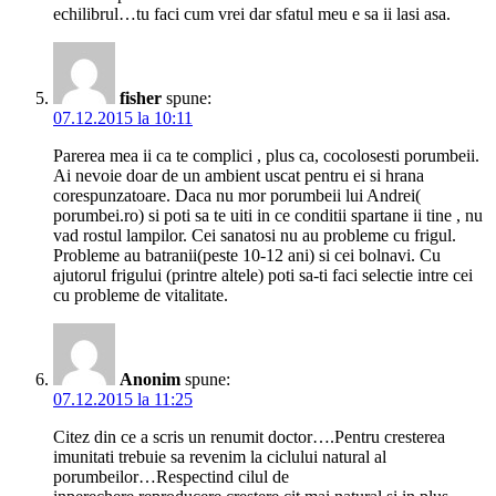
echilibrul…tu faci cum vrei dar sfatul meu e sa ii lasi asa.
fisher
spune:
07.12.2015 la 10:11
Parerea mea ii ca te complici , plus ca, cocolosesti porumbeii.
Ai nevoie doar de un ambient uscat pentru ei si hrana
corespunzatoare. Daca nu mor porumbeii lui Andrei(
porumbei.ro) si poti sa te uiti in ce conditii spartane ii tine , nu
vad rostul lampilor. Cei sanatosi nu au probleme cu frigul.
Probleme au batranii(peste 10-12 ani) si cei bolnavi. Cu
ajutorul frigului (printre altele) poti sa-ti faci selectie intre cei
cu probleme de vitalitate.
Anonim
spune:
07.12.2015 la 11:25
Citez din ce a scris un renumit doctor….Pentru cresterea
imunitati trebuie sa revenim la ciclului natural al
porumbeilor…Respectind cilul de