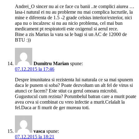
Andrei_O sincer nu ai ce face cu banii ..te complici aiurea …
lasa-i natural ei nu au probleme nu mai complica lucrurile, la
mine e diferenta de 1.5 -2 grade celsius interior/exterior, nici
apa nu o incalzesc si nu au nicio problema, cel mai bun
medicament pt respiratorii este oxigenul si aerul rece.
Bine a zis Marius la vara sa le bagi si un AC de 12000 de
BTU :))
Dumitru Marian
spune:
07.12.2015 la 17:46
Despre imunitatea si rezistenta lui naturala ce sa mai spunem
daca le punem si soba? Poate dezvoltam un alt fel de virus si
atunci ce facem? Este stiut ca gerul omoara microbii.
Gugustucul cum rezista? Porumbelul batran care a murit poate
avea ceva si combinat cu vreo infectie a murit.Celalalt la
fel.Daca ar fi murit de ger mureau toti.
vasca
spune:
07.12.2015 la 18:21