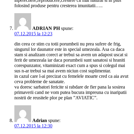
inperechere,reproducere,crestere cit mai natural si in plus
folosind produse pentru cresterea imunitatii…..
ADRIAN PH
spune:
07.12.2015 la 12:23
din ceea ce stim cu totii porumbeii nu prea sufere de frig,
singurul lor daunator este in special umezeala. Asa ca daca
stam si analizam corect ar trebui sa avem un adapost uscat si
ferit de umezeala iar daca porumbeii sunt sanatosi si hraniti
corespunzator, vitaminizati exact cum a spus si colegul mai
sus n-ar trebui sa mai avem niciun cost suplimentar.
in cazul care l-ai precizat cu femelele moarte cred ca aia avut
ceva probleme de sanatate.
va doresc sarbatori fericite si rabdare de fier pana la sosirea
primaverii cand ne vom putea bucura impreuna cu inaripatii
nostrii de reusitele plor pe plan ”AVIATIC”.
Adrian
spune:
07.12.2015 la 12:30