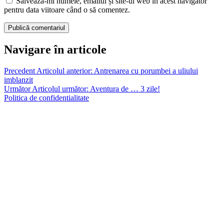
Salvează-mi numele, emailul și site-ul web în acest navigator
pentru data viitoare când o să comentez.
Navigare în articole
Precedent
Articolul anterior:
Antrenarea cu porumbei a uliului
imblanzit
Următor
Articolul următor:
Aventura de … 3 zile!
Politica de confidentialitate