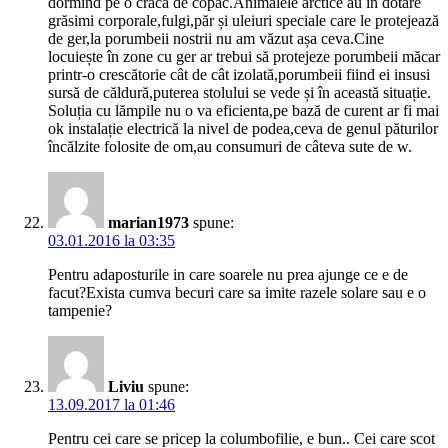
dormind pe o cracă de copac.Animalele arctice au în dotare
grăsimi corporale,fulgi,păr și uleiuri speciale care le protejează
de ger,la porumbeii nostrii nu am văzut așa ceva.Cine
locuiește în zone cu ger ar trebui să protejeze porumbeii măcar
printr-o crescătorie cât de cât izolată,porumbeii fiind ei insusi
sursă de căldură,puterea stolului se vede și în această situație.
Soluția cu lămpile nu o va eficienta,pe bază de curent ar fi mai
ok instalație electrică la nivel de podea,ceva de genul păturilor
încălzite folosite de om,au consumuri de câteva sute de w.
marian1973
spune:
03.01.2016 la 03:35
Pentru adaposturile in care soarele nu prea ajunge ce e de
facut?Exista cumva becuri care sa imite razele solare sau e o
tampenie?
Liviu
spune:
13.09.2017 la 01:46
Pentru cei care se pricep la columbofilie, e bun.. Cei care scot