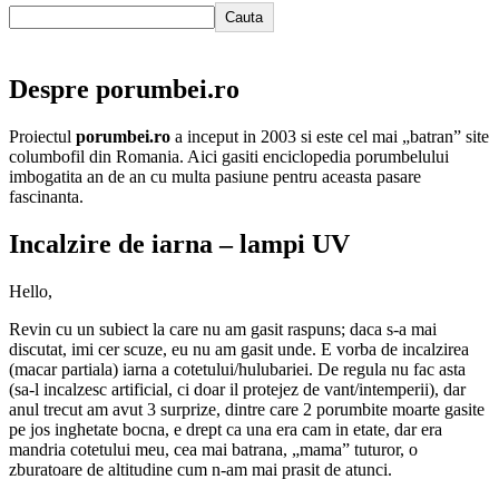
Cauta
Despre porumbei.ro
Proiectul
porumbei.ro
a inceput in 2003 si este cel mai „batran” site
columbofil din Romania. Aici gasiti enciclopedia porumbelului
imbogatita an de an cu multa pasiune pentru aceasta pasare
fascinanta.
Incalzire de iarna – lampi UV
Hello,
Revin cu un subiect la care nu am gasit raspuns; daca s-a mai
discutat, imi cer scuze, eu nu am gasit unde. E vorba de incalzirea
(macar partiala) iarna a cotetului/hulubariei. De regula nu fac asta
(sa-l incalzesc artificial, ci doar il protejez de vant/intemperii), dar
anul trecut am avut 3 surprize, dintre care 2 porumbite moarte gasite
pe jos inghetate bocna, e drept ca una era cam in etate, dar era
mandria cotetului meu, cea mai batrana, „mama” tuturor, o
zburatoare de altitudine cum n-am mai prasit de atunci.