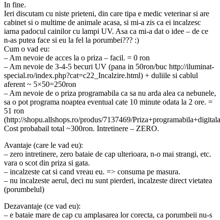
In fine.
Ieri discutam cu niste prieteni, din care tipa e medic veterinar si are
cabinet si o multime de animale acasa, si mi-a zis ca ei incalzesc
iarna padocul cainilor cu lampi UV. Asa ca mi-a dat o idee – de ce
n-as putea face si eu la fel la porumbei??? :)
Cum o vad eu:
– Am nevoie de acces la o priza – facil. = 0 ron
– Am nevoie de 3-4-5 becuri UV (pana in 50ron/buc http://iluminat-
special.ro/index.php?cat=c22_Incalzire.html) + duliile si cablul
aferent ~ 5×50=250ron
– Am nevoie de o priza programabila ca sa nu arda alea ca nebunele,
sa o pot programa noaptea eventual cate 10 minute odata la 2 ore. =
51 ron
(http://shopu.allshops.ro/produs/7137469/Priza+programabila+digital
Cost probabail total ~300ron. Intretinere – ZERO.
Avantaje (care le vad eu):
– zero intretinere, zero bataie de cap ulterioara, n-o mai strangi, etc.
vara o scot din priza si gata.
– incalzeste cat si cand vreau eu. => consuma pe masura.
– nu incalzeste aerul, deci nu sunt pierderi, incalzeste direct vietatea
(porumbelul)
Dezavantaje (ce vad eu):
– e bataie mare de cap cu amplasarea lor corecta, ca porumbeii nu-s