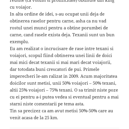
reusite (ca volum si prolificitate) obtinute din king
cu voiajor.
In alta ordine de idei, s-au ocupat unii deja de
obtinerea raselor pentru carne, asha ca nu vad
rostul unei munci pentru a obtine porumbei de
carne, cand rasele exista deja. Texanii sunt un bun
exemplu.
Eu am realizat o incrucisare de rase intre texani si
voiajori, scopul fiind obtinerea unei linii de doici
mai mici decat texanii si mai mari decat voiajorii,
dar totodata buni crescatori de pui. Primele
imperecheri le-am ralizat in 2009. Acum majoritatea
doicilor sunt metisi, unii 50% voiajori – 50% texani,
altii 25% voiajori – 75% texani. O sa trimit niste poze
cu ei pentru a-i putea vedea si eventual pentru a mai
starni niste comentarii pe tema asta.
Tin sa precizez ca am avut metisi 50%-50% care au
venit acasa de la 25 km.