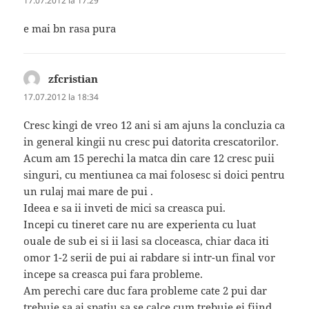
17.07.2012 la 17:29
e mai bn rasa pura
zfcristian
spune:
17.07.2012 la 18:34
Cresc kingi de vreo 12 ani si am ajuns la concluzia ca
in general kingii nu cresc pui datorita crescatorilor.
Acum am 15 perechi la matca din care 12 cresc puii
singuri, cu mentiunea ca mai folosesc si doici pentru
un rulaj mai mare de pui .
Ideea e sa ii inveti de mici sa creasca pui.
Incepi cu tineret care nu are experienta cu luat
ouale de sub ei si ii lasi sa cloceasca, chiar daca iti
omor 1-2 serii de pui ai rabdare si intr-un final vor
incepe sa creasca pui fara probleme.
Am perechi care duc fara probleme cate 2 pui dar
trebuie sa ai spatiu sa se calce cum trebuie ei fiind