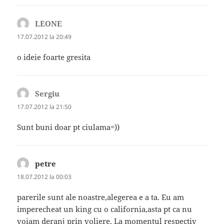
LEONE
spune:
17.07.2012 la 20:49
o ideie foarte gresita
Sergiu
spune:
17.07.2012 la 21:50
Sunt buni doar pt ciulama=))
petre
spune:
18.07.2012 la 00:03
parerile sunt ale noastre,alegerea e a ta. Eu am
imperecheat un king cu o california,asta pt ca nu
voiam deranj prin voliere. La momentul respectiv