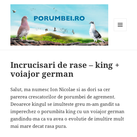
MENIU
ȘI
WIDGET-
Porumbei.ro
URI
Incrucisari de rase – king +
voiajor german
Salut, ma numesc Ion Nicolae si as dori sa cer
parerea crescatorilor de porumbei de agrement.
Deoarece kingul se imulteste greu m-am gandit sa
imperechez o porumbita king cu un voiajor german
gandindu-ma ca va avea o evolutie de imultire mult
mai mare decat rasa pura.