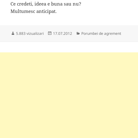
Ce credeti, ideea e buna sau nu?
Multumesc anticipat.
Publicat
Categorii
5.883 vizualizari
17.07.2012
Porumbei de agrement
pe