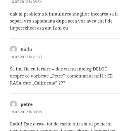
18.07.2012 la 08:54
dak ai problema k inmultirea kingilor incearca sa ii
separi vro saptamana dupa acea vor avea chef de
imperecheat asa am fk si eu
Radu
spune:
18.07.2012 la 21:33
Sa imi fie cu iertare – dar eu nu inteleg DELOC
despre ce vorbeste „Petre”=comentariul nr11 : CE
RASA este „California” ???
petre
spune:
19.07.2012 la 00:08
Radu! Este o rasa tot de carne,intra si tu pe net si
vezi poze,sau cumpara-ti o pereche sa-i cunosti pe