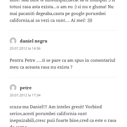
totusi rasa asta exista…o am eu :) si nu e gluma! Nu
mai pacaniti degeaba,cauta pe google porumbei
california,ai sa vezi ca sunt…. Ai mei! :)))
daniel negru
spune:
20.07.2012 la 14:36
Pentru Petre …..ti se pare ca am spus in comentariul
meu ca aceasta rasa nu exista ?
petre
spune:
20.07.2012 la 17:34
scuza-ma Daniel!!! Am inteles gresit! Vorbind
serios,acesti porumbei california sunt
inepuizabili,cresc puii foarte bine,cred ca este o rasa
de carne…