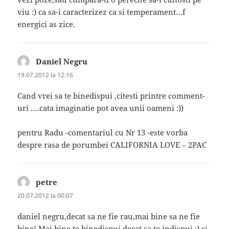
viu :) ca sa-i caracterizez ca si temperament…f
energici as zice.
Daniel Negru
spune:
19.07.2012 la 12:16
Cand vrei sa te binedispui ,citesti printre comment-
uri ….cata imaginatie pot avea unii oameni :))
pentru Radu -comentariul cu Nr 13 -este vorba
despre rasa de porumbei CALIFORNIA LOVE – 2PAC
petre
spune:
20.07.2012 la 00:07
daniel negru,decat sa ne fie rau,mai bine sa ne fie
bine! Mai bine te binedispui,decat sa te indispui :) si