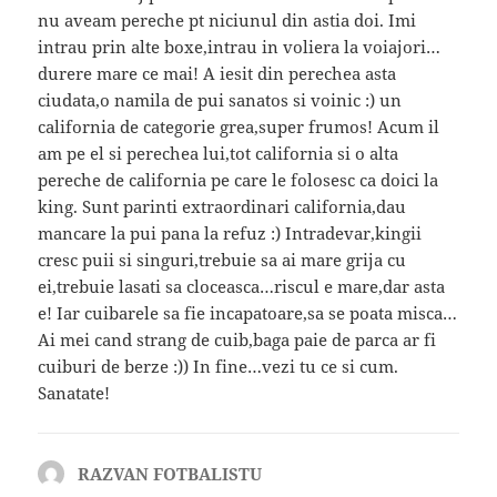
nu aveam pereche pt niciunul din astia doi. Imi
intrau prin alte boxe,intrau in voliera la voiajori…
durere mare ce mai! A iesit din perechea asta
ciudata,o namila de pui sanatos si voinic :) un
california de categorie grea,super frumos! Acum il
am pe el si perechea lui,tot california si o alta
pereche de california pe care le folosesc ca doici la
king. Sunt parinti extraordinari california,dau
mancare la pui pana la refuz :) Intradevar,kingii
cresc puii si singuri,trebuie sa ai mare grija cu
ei,trebuie lasati sa cloceasca…riscul e mare,dar asta
e! Iar cuibarele sa fie incapatoare,sa se poata misca…
Ai mei cand strang de cuib,baga paie de parca ar fi
cuiburi de berze :)) In fine…vezi tu ce si cum.
Sanatate!
RAZVAN FOTBALISTU
spune: