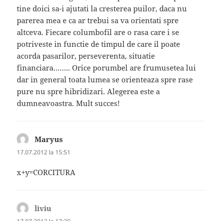
tine doici sa-i ajutati la cresterea puilor, daca nu
parerea mea e ca ar trebui sa va orientati spre
altceva. Fiecare columbofil are o rasa care i se
potriveste in functie de timpul de care il poate
acorda pasarilor, perseverenta, situatie
financiara…….. Orice porumbel are frumusetea lui
dar in general toata lumea se orienteaza spre rase
pure nu spre hibridizari. Alegerea este a
dumneavoastra. Mult succes!
Maryus
spune:
17.07.2012 la 15:51
x+y=CORCITURA
liviu
spune: