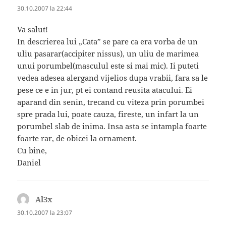
30.10.2007 la 22:44
Va salut!
In descrierea lui „Cata” se pare ca era vorba de un
uliu pasarar(accipiter nissus), un uliu de marimea
unui porumbel(masculul este si mai mic). Ii puteti
vedea adesea alergand vijelios dupa vrabii, fara sa le
pese ce e in jur, pt ei contand reusita atacului. Ei
aparand din senin, trecand cu viteza prin porumbei
spre prada lui, poate cauza, fireste, un infart la un
porumbel slab de inima. Insa asta se intampla foarte
foarte rar, de obicei la ornament.
Cu bine,
Daniel
Al3x
spune:
30.10.2007 la 23:07