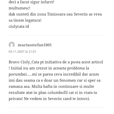
deci a facut sigur infarct!
multumesc!
dak sunteti din zona Timisoara sau Severin as vrea
sa tinem legatura!
ciolycata id
mariusstefan1801
spune:
03.11.2007 la 21:01
Bravo Cioly_Cata pt initiativa de a posta acest articol
! Initial nu am crezut in aceasta problema la
porumbei…..mi se parea ceva incredibil dar acum
imi dau seama ca e doar un fenomen rar si sper sa
ramana asa. Multa bafta in continuare si multe
rezultate atat in plan columbofil cat si in viata ta
privata! Ne vedem in Severin cand te intorci.