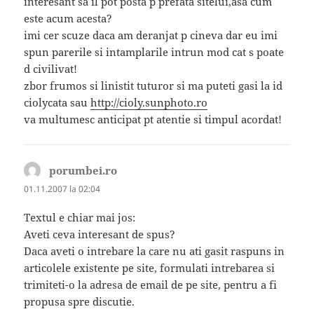
interesant sa il pot posta p prefata sitelui,asa cum
este acum acesta?
imi cer scuze daca am deranjat p cineva dar eu imi
spun parerile si intamplarile intrun mod cat s poate
d civilivat!
zbor frumos si linistit tuturor si ma puteti gasi la id
ciolycata sau
http://cioly.sunphoto.ro
va multumesc anticipat pt atentie si timpul acordat!
porumbei.ro
spune:
01.11.2007 la 02:04
Textul e chiar mai jos:
Aveti ceva interesant de spus?
Daca aveti o intrebare la care nu ati gasit raspuns in
articolele existente pe site, formulati intrebarea si
trimiteti-o la adresa de email de pe site, pentru a fi
propusa spre discutie.