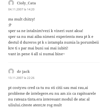
Cioly_Cata
spune:
04.11.2007 la 14:20
ms mult chitzy!
:P
sper sa ne intalnim!vezi k vineri sunt aksa!
sper sa nu mai aiba nimeni experienta mea pt k e
destul d dureros pt k s intampla numia la porumbeii
kre ti s par mai buni sai mai iubiti!
vant in pene 4 all si numai bine~
dr jack
spune:
13.11.2007 la 22:26
pt costy:eu cred ca tu nu sti citii sau mai rau,ai
probleme de intelegere.eu nu am zis ca rapitoarele
nu rateaza tinta.era interesant modul de atac al
uliului.citeste atent,te rog mult