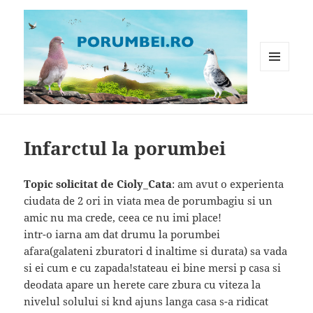
MENIU
ȘI
WIDGET-
Porumbei.ro
URI
Infarctul la porumbei
Topic solicitat de Cioly_Cata
: am avut o experienta
ciudata de 2 ori in viata mea de porumbagiu si un
amic nu ma crede, ceea ce nu imi place!
intr-o iarna am dat drumu la porumbei
afara(galateni zburatori d inaltime si durata) sa vada
si ei cum e cu zapada!stateau ei bine mersi p casa si
deodata apare un herete care zbura cu viteza la
nivelul solului si knd ajuns langa casa s-a ridicat