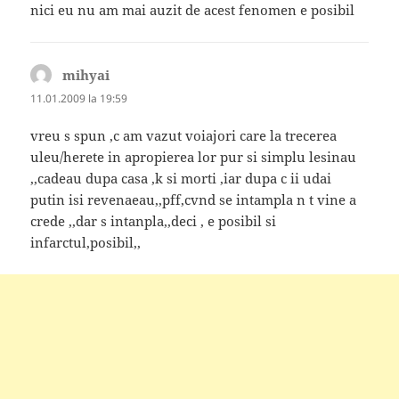
nici eu nu am mai auzit de acest fenomen e posibil
mihyai
spune:
11.01.2009 la 19:59
vreu s spun ,c am vazut voiajori care la trecerea
uleu/herete in apropierea lor pur si simplu lesinau
,,cadeau dupa casa ,k si morti ,iar dupa c ii udai
putin isi revenaeau,,pff,cvnd se intampla n t vine a
crede ,,dar s intanpla,,deci , e posibil si
infarctul,posibil,,