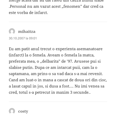
merge acasa dar au dat rateu din cauza inimii slabe
.Personal nu am vazut acest „fenomen” dar cred ca
este vorba de infarct.
mihaitza
spune:
30.10.2007 la 09:01
Eu am patit anul trecut o experienta asemanatoare
(infarct) la o femela. Aveam o femela la matca,
preferata mea, o „delbarita” de ’97. Avusese pui si
slabise putin. Dupa ce am intarcat puii, cam la o
saptamana, am prins-o sa vad daca s-a mai revenit.
Cand am luat-o in mana a cascat de doua ori din cioc,
a lasat capul in jos, si dusa a fost…. Nu imi venea sa
cred, totul s-a petrecut in maxim 3 secunde..
costy
spune: