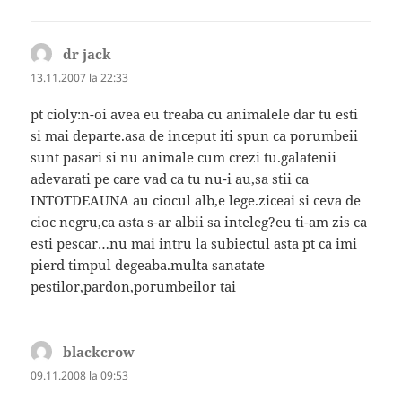
dr jack
spune:
13.11.2007 la 22:33
pt cioly:n-oi avea eu treaba cu animalele dar tu esti
si mai departe.asa de inceput iti spun ca porumbeii
sunt pasari si nu animale cum crezi tu.galatenii
adevarati pe care vad ca tu nu-i au,sa stii ca
INTOTDEAUNA au ciocul alb,e lege.ziceai si ceva de
cioc negru,ca asta s-ar albii sa inteleg?eu ti-am zis ca
esti pescar…nu mai intru la subiectul asta pt ca imi
pierd timpul degeaba.multa sanatate
pestilor,pardon,porumbeilor tai
blackcrow
spune:
09.11.2008 la 09:53