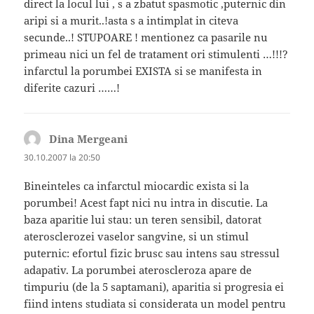
direct la locul lui , s a zbatut spasmotic ,puternic din
aripi si a murit..!asta s a intimplat in citeva
secunde..! STUPOARE ! mentionez ca pasarile nu
primeau nici un fel de tratament ori stimulenti …!!!?
infarctul la porumbei EXISTA si se manifesta in
diferite cazuri ……!
Dina Mergeani
spune:
30.10.2007 la 20:50
Bineinteles ca infarctul miocardic exista si la
porumbei! Acest fapt nici nu intra in discutie. La
baza aparitie lui stau: un teren sensibil, datorat
aterosclerozei vaselor sangvine, si un stimul
puternic: efortul fizic brusc sau intens sau stressul
adapativ. La porumbei ateroscleroza apare de
timpuriu (de la 5 saptamani), aparitia si progresia ei
fiind intens studiata si considerata un model pentru