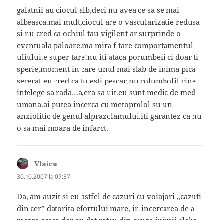
galatnii au ciocul alb,deci nu avea ce sa se mai
albeasca.mai mult,ciocul are o vascularizatie redusa
si nu cred ca ochiul tau vigilent ar surprinde o
eventuala paloare.ma mira f tare comportamentul
uliului.e super tare!nu iti ataca porumbeii ci doar ti
sperie,moment in care unul mai slab de inima pica
secerat.eu cred ca tu esti pescar,nu columbofil.cine
intelege sa rada…a,era sa uit.eu sunt medic de med
umana.ai putea incerca cu metoprolol su un
anxiolitic de genul alprazolamului.iti garantez ca nu
o sa mai moara de infarct.
Vlaicu
spune:
30.10.2007 la 07:37
Da, am auzit si eu astfel de cazuri cu voiajori „cazuti
din cer” datorita efortului mare, in incercarea de a