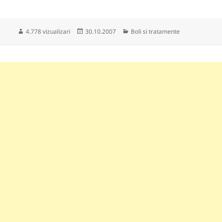
Publicat
Categorii
4.778 vizualizari
30.10.2007
Boli si tratamente
pe