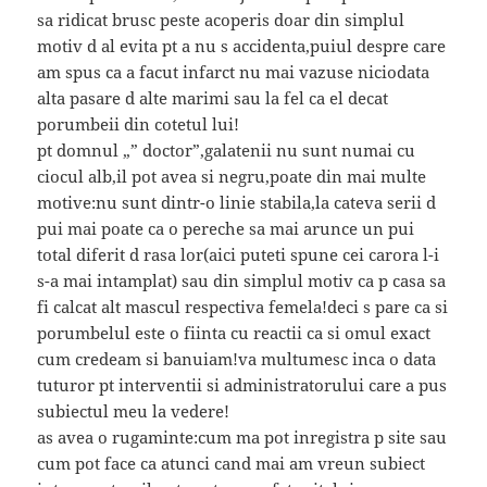
sa ridicat brusc peste acoperis doar din simplul
motiv d al evita pt a nu s accidenta,puiul despre care
am spus ca a facut infarct nu mai vazuse niciodata
alta pasare d alte marimi sau la fel ca el decat
porumbeii din cotetul lui!
pt domnul „” doctor”,galatenii nu sunt numai cu
ciocul alb,il pot avea si negru,poate din mai multe
motive:nu sunt dintr-o linie stabila,la cateva serii d
pui mai poate ca o pereche sa mai arunce un pui
total diferit d rasa lor(aici puteti spune cei carora l-i
s-a mai intamplat) sau din simplul motiv ca p casa sa
fi calcat alt mascul respectiva femela!deci s pare ca si
porumbelul este o fiinta cu reactii ca si omul exact
cum credeam si banuiam!va multumesc inca o data
tuturor pt interventii si administratorului care a pus
subiectul meu la vedere!
as avea o rugaminte:cum ma pot inregistra p site sau
cum pot face ca atunci cand mai am vreun subiect