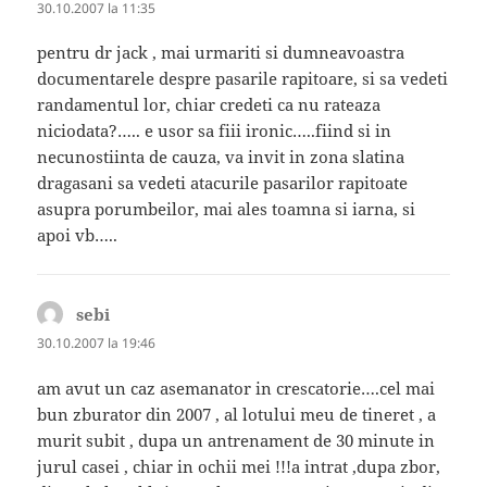
30.10.2007 la 11:35
pentru dr jack , mai urmariti si dumneavoastra
documentarele despre pasarile rapitoare, si sa vedeti
randamentul lor, chiar credeti ca nu rateaza
niciodata?….. e usor sa fiii ironic…..fiind si in
necunostiinta de cauza, va invit in zona slatina
dragasani sa vedeti atacurile pasarilor rapitoate
asupra porumbeilor, mai ales toamna si iarna, si
apoi vb…..
sebi
spune:
30.10.2007 la 19:46
am avut un caz asemanator in crescatorie….cel mai
bun zburator din 2007 , al lotului meu de tineret , a
murit subit , dupa un antrenament de 30 minute in
jurul casei , chiar in ochii mei !!!a intrat ,dupa zbor,