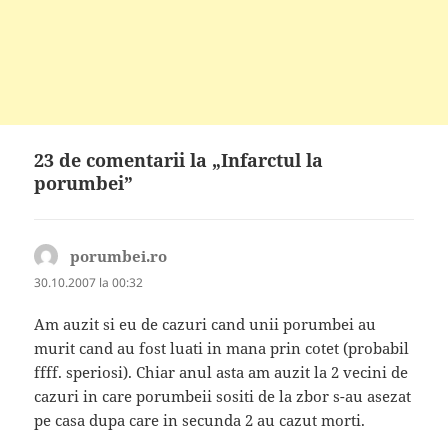
23 de comentarii la „Infarctul la
porumbei”
porumbei.ro
spune:
30.10.2007 la 00:32
Am auzit si eu de cazuri cand unii porumbei au
murit cand au fost luati in mana prin cotet (probabil
ffff. speriosi). Chiar anul asta am auzit la 2 vecini de
cazuri in care porumbeii sositi de la zbor s-au asezat
pe casa dupa care in secunda 2 au cazut morti.