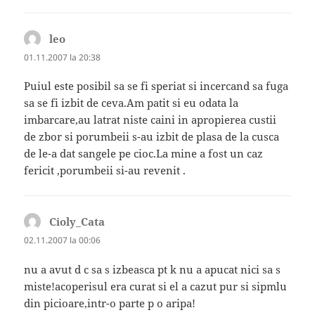
leo
spune:
01.11.2007 la 20:38
Puiul este posibil sa se fi speriat si incercand sa fuga
sa se fi izbit de ceva.Am patit si eu odata la
imbarcare,au latrat niste caini in apropierea custii
de zbor si porumbeii s-au izbit de plasa de la cusca
de le-a dat sangele pe cioc.La mine a fost un caz
fericit ,porumbeii si-au revenit .
Cioly_Cata
spune:
02.11.2007 la 00:06
nu a avut d c sa s izbeasca pt k nu a apucat nici sa s
miste!acoperisul era curat si el a cazut pur si sipmlu
din picioare,intr-o parte p o aripa!