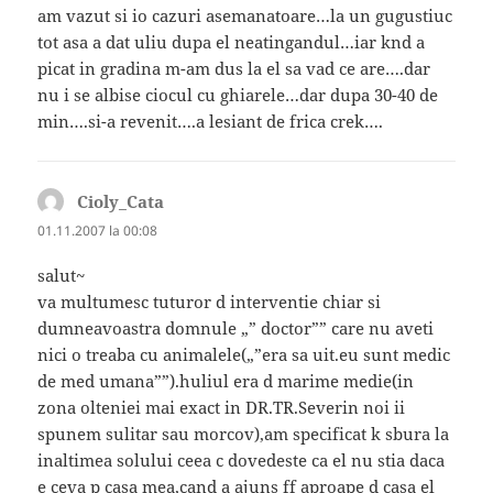
am vazut si io cazuri asemanatoare…la un gugustiuc
tot asa a dat uliu dupa el neatingandul…iar knd a
picat in gradina m-am dus la el sa vad ce are….dar
nu i se albise ciocul cu ghiarele…dar dupa 30-40 de
min….si-a revenit….a lesiant de frica crek….
Cioly_Cata
spune:
01.11.2007 la 00:08
salut~
va multumesc tuturor d interventie chiar si
dumneavoastra domnule „” doctor”” care nu aveti
nici o treaba cu animalele(„”era sa uit.eu sunt medic
de med umana””).huliul era d marime medie(in
zona olteniei mai exact in DR.TR.Severin noi ii
spunem sulitar sau morcov),am specificat k sbura la
inaltimea solului ceea c dovedeste ca el nu stia daca
e ceva p casa mea,cand a ajuns ff aproape d casa el