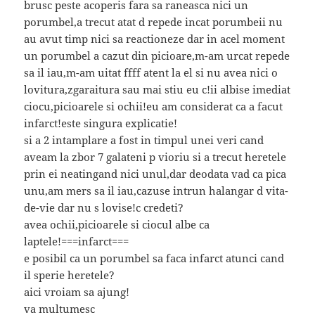
brusc peste acoperis fara sa raneasca nici un
porumbel,a trecut atat d repede incat porumbeii nu
au avut timp nici sa reactioneze dar in acel moment
un porumbel a cazut din picioare,m-am urcat repede
sa il iau,m-am uitat ffff atent la el si nu avea nici o
lovitura,zgaraitura sau mai stiu eu c!ii albise imediat
ciocu,picioarele si ochii!eu am considerat ca a facut
infarct!este singura explicatie!
si a 2 intamplare a fost in timpul unei veri cand
aveam la zbor 7 galateni p vioriu si a trecut heretele
prin ei neatingand nici unul,dar deodata vad ca pica
unu,am mers sa il iau,cazuse intrun halangar d vita-
de-vie dar nu s lovise!c credeti?
avea ochii,picioarele si ciocul albe ca
laptele!===infarct===
e posibil ca un porumbel sa faca infarct atunci cand
il sperie heretele?
aici vroiam sa ajung!
va multumesc