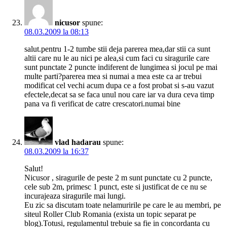
nicusor
spune:
08.03.2009 la 08:13
salut.pentru 1-2 tumbe stii deja parerea mea,dar stii ca sunt
altii care nu le au nici pe alea,si cum faci cu siragurile care
sunt punctate 2 puncte indiferent de lungimea si jocul pe mai
multe parti?parerea mea si numai a mea este ca ar trebui
modificat cel vechi acum dupa ce a fost probat si s-au vazut
efectele,decat sa se faca unul nou care iar va dura ceva timp
pana va fi verificat de catre crescatori.numai bine
vlad hadarau
spune:
08.03.2009 la 16:37
Salut!
Nicusor , siragurile de peste 2 m sunt punctate cu 2 puncte,
cele sub 2m, primesc 1 punct, este si justificat de ce nu se
incurajeaza siragurile mai lungi.
Eu zic sa discutam toate nelamuririle pe care le au membri, pe
siteul Roller Club Romania (exista un topic separat pe
blog).Totusi, regulamentul trebuie sa fie in concordanta cu