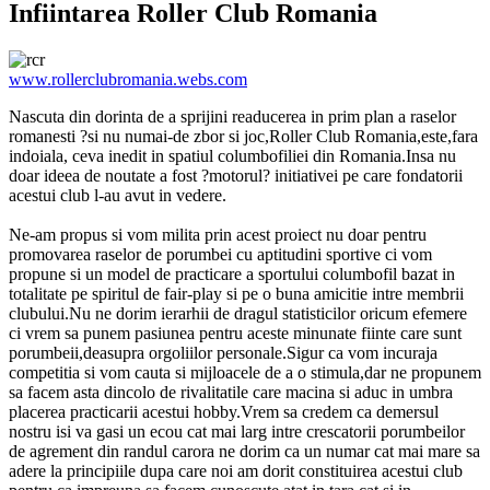
Infiintarea Roller Club Romania
www.rollerclubromania.webs.com
Nascuta din dorinta de a sprijini readucerea in prim plan a raselor
romanesti ?si nu numai-de zbor si joc,Roller Club Romania,este,fara
indoiala, ceva inedit in spatiul columbofiliei din Romania.Insa nu
doar ideea de noutate a fost ?motorul? initiativei pe care fondatorii
acestui club l-au avut in vedere.
Ne-am propus si vom milita prin acest proiect nu doar pentru
promovarea raselor de porumbei cu aptitudini sportive ci vom
propune si un model de practicare a sportului columbofil bazat in
totalitate pe spiritul de fair-play si pe o buna amicitie intre membrii
clubului.Nu ne dorim ierarhii de dragul statisticilor oricum efemere
ci vrem sa punem pasiunea pentru aceste minunate fiinte care sunt
porumbeii,deasupra orgoliilor personale.Sigur ca vom incuraja
competitia si vom cauta si mijloacele de a o stimula,dar ne propunem
sa facem asta dincolo de rivalitatile care macina si aduc in umbra
placerea practicarii acestui hobby.Vrem sa credem ca demersul
nostru isi va gasi un ecou cat mai larg intre crescatorii porumbeilor
de agrement din randul carora ne dorim ca un numar cat mai mare sa
adere la principiile dupa care noi am dorit constituirea acestui club