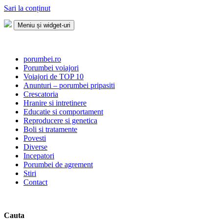
Sari la conținut
Meniu și widget-uri
Porumbei.ro
Enciclopedia porumbelului
porumbei.ro
Porumbei voiajori
Voiajori de TOP 10
Anunturi – porumbei pripasiti
Crescatoria
Hranire si intretinere
Educatie si comportament
Reproducere si genetica
Boli si tratamente
Povesti
Diverse
Incepatori
Porumbei de agrement
Stiri
Contact
Cauta