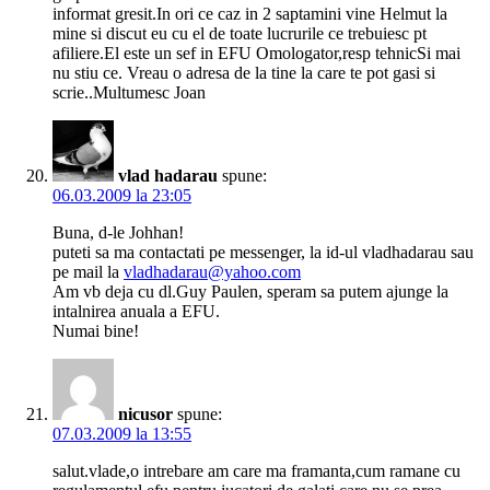
informat gresit.In ori ce caz in 2 saptamini vine Helmut la
mine si discut eu cu el de toate lucrurile ce trebuiesc pt
afiliere.El este un sef in EFU Omologator,resp tehnicSi mai
nu stiu ce. Vreau o adresa de la tine la care te pot gasi si
scrie..Multumesc Joan
vlad hadarau
spune:
06.03.2009 la 23:05
Buna, d-le Johhan!
puteti sa ma contactati pe messenger, la id-ul vladhadarau sau
pe mail la
vladhadarau@yahoo.com
Am vb deja cu dl.Guy Paulen, speram sa putem ajunge la
intalnirea anuala a EFU.
Numai bine!
nicusor
spune:
07.03.2009 la 13:55
salut.vlade,o intrebare am care ma framanta,cum ramane cu