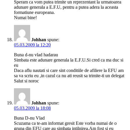
Speram ca vom putea trimite un reprezentant la urmatoarea
adunare generala a E.F.U, pentru a putea adera la aceasta
formatiune europeana.
Numai bine!
Johhan
spune:
05.03.2009 la 12:20
Buna d-nu vlad hadarau
Simbata este adunare generala la E.F.U.Si cred ca ma duc si
eu
Daca aflu nautati si care sint conditiile de afiliere la EFU am
sa va scriu eu ,in cazul ca nu ati reusit sa trimite-ti un delegat
Salut si noroc
Johhan
spune:
05.03.2009 la 18:08
Buna D-nu Vlad
Scuzama ca te-am informat gresit Este vorba numai de o
grupa din EFU care au simbata intilnirea.Am fost si eu