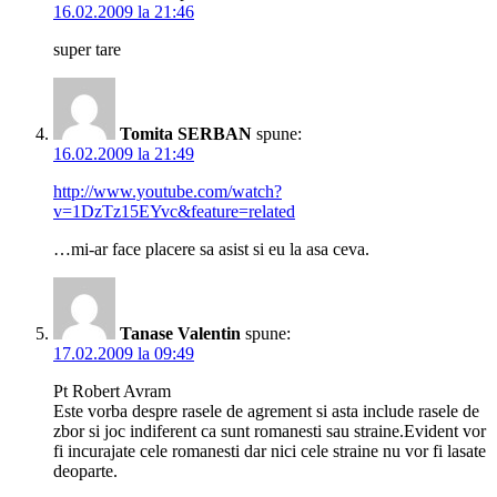
16.02.2009 la 21:46
super tare
Tomita SERBAN
spune:
16.02.2009 la 21:49
http://www.youtube.com/watch?
v=1DzTz15EYvc&feature=related
…mi-ar face placere sa asist si eu la asa ceva.
Tanase Valentin
spune:
17.02.2009 la 09:49
Pt Robert Avram
Este vorba despre rasele de agrement si asta include rasele de
zbor si joc indiferent ca sunt romanesti sau straine.Evident vor
fi incurajate cele romanesti dar nici cele straine nu vor fi lasate
deoparte.