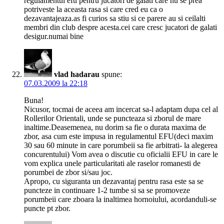
regulamentul efu pentru jucatori de galati care nu se prea
potriveste la aceasta rasa si care cred eu ca o
dezavantajeaza.as fi curios sa stiu si ce parere au si ceilalti
membri din club despre acesta.cei care cresc jucatori de galati
desigur.numai bine
vlad hadarau
spune:
07.03.2009 la 22:18
Buna!
Nicusor, tocmai de aceea am incercat sa-l adaptam dupa cel al
Rollerilor Orientali, unde se puncteaza si zborul de mare
inaltime.Deasemenea, nu dorim sa fie o durata maxima de
zbor, asa cum este impusa in regulamentul EFU(deci maxim
30 sau 60 minute in care porumbeii sa fie arbitrati- la alegerea
concurentului) Vom avea o discutie cu oficialii EFU in care le
vom explica unele particularitati ale raselor romanesti de
porumbei de zbor si/sau joc.
Apropo, cu siguranta un dezavantaj pentru rasa este sa se
puncteze in continuare 1-2 tumbe si sa se promoveze
porumbeii care zboara la inaltimea hornoiului, acordanduli-se
puncte pt zbor.