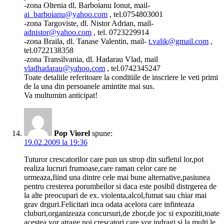
-zona Oltenia dl. Barboianu Ionut, mail-
ai_barboianu@yahoo.com
, tel.0754803001
-zona Targoviste, dl. Nistor Adrian, mail-
adnistor@yahoo.com
, tel. 0723229914
-zona Braila, dl. Tanase Valentin, mail-
t.valik@gmail.com
,
tel.0722138358
-zona Transilvania, dl. Hadarau Vlad, mail
vladhadarau@yahoo.com
, tel.0742345247
Toate detaliile referitoare la conditiile de inscriere le veti primi
de la una din persoanele amintite mai sus.
Va multumim anticipat!
Pop Viorel
spune:
19.02.2009 la 19:36
Tuturor crescatorilor care pun un strop din sufletul lor,pot
realiza lucruri frumoase,care raman celor care ne
urmeaza,fiind una dintre cele mai bune alternative,pasiunea
pentru cresterea porumbeilor si daca este posibil distrgerea de
la alte preocupari de ex. violenta,alcol,fumat sau chiar mai
grav drguri.Felicitari inca odata acelora care infinteaza
cluburi,organizeaza concursuri,de zbor,de joc si expozitii,toate
acestea vor atrage noi crescatori,care vor indragi si la multi le