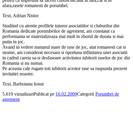
pentru ca impreuna sa facem cunoscute,atat in tara,cat si in
afara,rasele romanesti de porumbei.
Text, Adrian Nistor
Studiind cu atentie profilele tuturor asociatiilor si cluburilor din
Romania dedicate porumbeilor de agrement, am constatat ca
performanta se materializeaza mai mult in zborul de durata si mai
putin in joc.
Avand in vedere numarul mare de rase de joc, atat romanesti cat si
straine, am considerat necesara si oportuna infiintarea unei asociatii
in cadrul careia sa-si desfasoare activitatea iubitorii raselor de joc din
Romania si nu numai.
Pe aceasta cale rugam toti iubitorii acestor rase sa raspunda prezent
invitatiei noastre.
Text, Barboianu Ionut
5.619 vizualizari
Publicat pe
16.02.2009
Categorii
Porumbei de
agrement