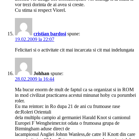
vor trezi dorinta de ai avea si creste.
Cu stima si respect Viorel.
cristian bardosi
spune:
19.02.2009 la 22:07
Felicitari si o activitate cit mai incarcata si cit mai indelungata
Johhan
spune:
28.02.2009 la 16:44
Ma bucur enorm de mult de faptul ca sa organizat si in ROM
in mod civilizat practicarea acestui minunat hoby cu porumbei
roler.
Eu ma reintorc in Ro dupa 21 de ani cu frumoase rase
de:Roleri Orientali
dela multiplu campio al germaniei Harald Knot si camionul
Europei F Wengheimer.tot odata o frumoasa grupa de
Birmingham aduse direct de
lacampionul Angliei Johnn Wanless,de catre H Knott din care