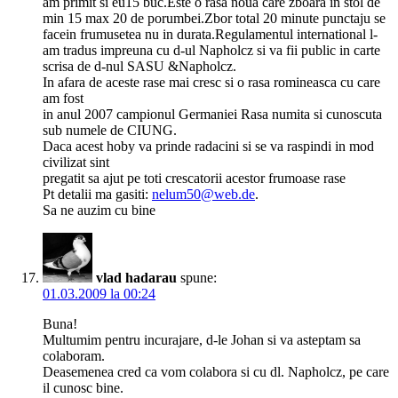
am primit si eu15 buc.Este o rasa noua care zboara in stol de
min 15 max 20 de porumbei.Zbor total 20 minute punctaju se
facein frumusetea nu in durata.Regulamentul international l-
am tradus impreuna cu d-ul Napholcz si va fii public in carte
scrisa de d-nul SASU &Napholcz.
In afara de aceste rase mai cresc si o rasa romineasca cu care
am fost
in anul 2007 campionul Germaniei Rasa numita si cunoscuta
sub numele de CIUNG.
Daca acest hoby va prinde radacini si se va raspindi in mod
civilizat sint
pregatit sa ajut pe toti crescatorii acestor frumoase rase
Pt detalii ma gasiti:
nelum50@web.de
.
Sa ne auzim cu bine
vlad hadarau
spune:
01.03.2009 la 00:24
Buna!
Multumim pentru incurajare, d-le Johan si va asteptam sa
colaboram.
Deasemenea cred ca vom colabora si cu dl. Napholcz, pe care
il cunosc bine.