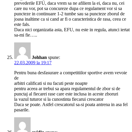
prevederile EFU, daca vrem sa ne afiliem la ei, daca nu, cei
care nu vor, pot sa concureze dupa ce regulament vor si sa
puncteze in continuare 1-2 tumbe sau sa puncteze zborul de
joasa inaltime ca si cand ar fi o caracteristica de rasa, ceea ce
este fals.
Daca nici organizatia asta, EFU, nu este in regula, atunci iertat
sa-mi fie…..
Johhan
spune:
22.03.2009 la 19:17
Pentru buna desfasurare a competitiilor sportive avem vevoie
de
arbitri calificati si nu facuti peste noapte
pentru aceea ar trebui sa apara regulamentul de zbor si de
punctaj al fiecarei rase care este inclusa in aceste zboruri
la vazul tuturor si la cunostinta fiecarui crescator
Daca se poate. Astfel crescatorul sa-si poata antrena in asa fel
pasarile.