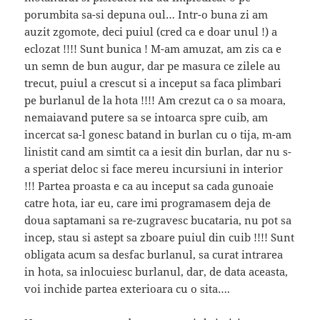
porumbita sa-si depuna oul… Intr-o buna zi am
auzit zgomote, deci puiul (cred ca e doar unul !) a
eclozat !!!! Sunt bunica ! M-am amuzat, am zis ca e
un semn de bun augur, dar pe masura ce zilele au
trecut, puiul a crescut si a inceput sa faca plimbari
pe burlanul de la hota !!!! Am crezut ca o sa moara,
nemaiavand putere sa se intoarca spre cuib, am
incercat sa-l gonesc batand in burlan cu o tija, m-am
linistit cand am simtit ca a iesit din burlan, dar nu s-
a speriat deloc si face mereu incursiuni in interior
!!! Partea proasta e ca au inceput sa cada gunoaie
catre hota, iar eu, care imi programasem deja de
doua saptamani sa re-zugravesc bucataria, nu pot sa
incep, stau si astept sa zboare puiul din cuib !!!! Sunt
obligata acum sa desfac burlanul, sa curat intrarea
in hota, sa inlocuiesc burlanul, dar, de data aceasta,
voi inchide partea exterioara cu o sita….