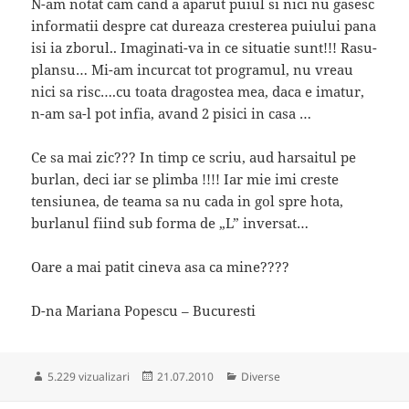
N-am notat cam cand a aparut puiul si nici nu gasesc
informatii despre cat dureaza cresterea puiului pana
isi ia zborul.. Imaginati-va in ce situatie sunt!!! Rasu-
plansu… Mi-am incurcat tot programul, nu vreau
nici sa risc….cu toata dragostea mea, daca e imatur,
n-am sa-l pot infia, avand 2 pisici in casa …
Ce sa mai zic??? In timp ce scriu, aud harsaitul pe
burlan, deci iar se plimba !!!! Iar mie imi creste
tensiunea, de teama sa nu cada in gol spre hota,
burlanul fiind sub forma de „L” inversat…
Oare a mai patit cineva asa ca mine????
D-na Mariana Popescu – Bucuresti
Publicat
Categorii
5.229 vizualizari
21.07.2010
Diverse
pe