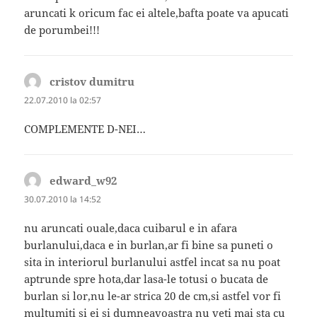
aruncati k oricum fac ei altele,bafta poate va apucati
de porumbei!!!
cristov dumitru
spune:
22.07.2010 la 02:57
COMPLEMENTE D-NEI…
edward_w92
spune:
30.07.2010 la 14:52
nu aruncati ouale,daca cuibarul e in afara
burlanului,daca e in burlan,ar fi bine sa puneti o
sita in interiorul burlanului astfel incat sa nu poat
aptrunde spre hota,dar lasa-le totusi o bucata de
burlan si lor,nu le-ar strica 20 de cm,si astfel vor fi
multumiti si ei si dumneavoastra nu veti mai sta cu