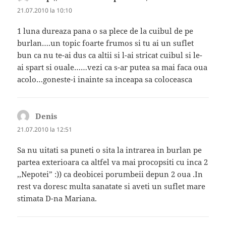
21.07.2010 la 10:10
1 luna dureaza pana o sa plece de la cuibul de pe
burlan….un topic foarte frumos si tu ai un suflet
bun ca nu te-ai dus ca altii si l-ai stricat cuibul si le-
ai spart si ouale……vezi ca s-ar putea sa mai faca oua
acolo…goneste-i inainte sa inceapa sa coloceasca
Denis
spune:
21.07.2010 la 12:51
Sa nu uitati sa puneti o sita la intrarea in burlan pe
partea exterioara ca altfel va mai procopsiti cu inca 2
,,Nepotei” :)) ca deobicei porumbeii depun 2 oua .In
rest va doresc multa sanatate si aveti un suflet mare
stimata D-na Mariana.