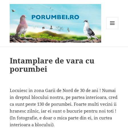
MENIU
ȘI
WIDGET-
Porumbei.ro
URI
Intamplare de vara cu
porumbei
Locuiesc in zona Garii de Nord de 30 de ani ! Numai
in dreptul blocului nostru, pe partea interioara, cred
ca sunt peste 130 de porumbei. Foarte multi vecini ii
hranesc zilnic, iar ei sunt o bucurie pentru noi toti !
(In fotografie, e doar o mica parte din ei, in curtea
interioara a blocului).