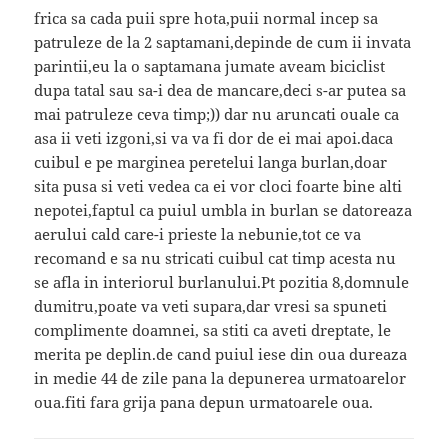
frica sa cada puii spre hota,puii normal incep sa
patruleze de la 2 saptamani,depinde de cum ii invata
parintii,eu la o saptamana jumate aveam biciclist
dupa tatal sau sa-i dea de mancare,deci s-ar putea sa
mai patruleze ceva timp;)) dar nu aruncati ouale ca
asa ii veti izgoni,si va va fi dor de ei mai apoi.daca
cuibul e pe marginea peretelui langa burlan,doar
sita pusa si veti vedea ca ei vor cloci foarte bine alti
nepotei,faptul ca puiul umbla in burlan se datoreaza
aerului cald care-i prieste la nebunie,tot ce va
recomand e sa nu stricati cuibul cat timp acesta nu
se afla in interiorul burlanului.Pt pozitia 8,domnule
dumitru,poate va veti supara,dar vresi sa spuneti
complimente doamnei, sa stiti ca aveti dreptate, le
merita pe deplin.de cand puiul iese din oua dureaza
in medie 44 de zile pana la depunerea urmatoarelor
oua.fiti fara grija pana depun urmatoarele oua.