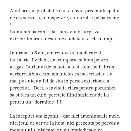
Anul acesta, probabil ca nu au avut prea mult spatiu
de cuibarire si, in disperare, au intrat si pe balcoane
!
Eu nu am balcon… dar, am avut o surpriza
extraordinara si destul de ciudata in acelasi timp !
In urma cu 6 ani, am renovat si modernizat
bucataria. Evident, am cumparat si hota pentru
aragaz. Burlanul de la hota a fost conectat la fosta
aerisire. Abia acum am inteles ca meseriasii n-au
mai pus niciun fel de sita in partea exterioara a
peretelui… Deci, o invitatie clara pentru porumbei
sa-si faca un cuib, peretele fiind suficient de lat
pentru un „dormitor” !!!!
La inceput i-am izgonit… dar nici amenintarile mele,
nici jetul de aer de la hota, nici prezenta pe pervaz a
motanului si pisicutei nu au impiedicat-o pe