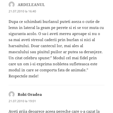
ARDELEANUL
spune:
21.07.2010 la 16:40
Dupa ce schimbati burlanul puteti aseza o cutie de
lemn in lateral la geam pe perete si ei se vor muta cu
siguranta acolo. O sa-i aveti mereu aproape si nu o
sa mai aveti stresul caderii prin burlan si nici al
harsaitului. Doar cantecul lor, mai ales al
masculului sau piuitul puilor ar putea sa deranjeze.
Un citat celebru spune:” Modul cel mai fidel prin
care un om i-si exprima nobletea sufleteasca este
modul in care se comporta fata de animale.”
Respectele mele!
Robi Oradea
spune:
21.07.2010 la 19:01
Aveti grija deoarece aceea pereche care s-a cazat la