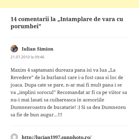
14 comentarii la „Intamplare de vara cu
porumbei”
Iulian Simion
spune:
21.07.2010 la 09:46
Maxim 4 saptamani dureaza pana isi va lua „La
Revedere” de la burlanul care i-a fost casa si loc de
joaca. Dupa cate se pare, n-ar mai fi mult pana i se
va „implini sorocul” Recomandat ar fi ca pe viitor sa
nu-i mai lasati sa cuibareasca in acesoriile
Dumneavoastra de bucatarie! :) Si sa dea Dumnezeu
sa fie de bun augur…!!!
http://lucian1997.sunphoto.ro/
spune: