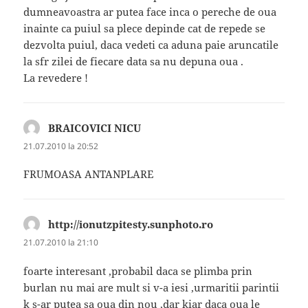
dumneavoastra ar putea face inca o pereche de oua
inainte ca puiul sa plece depinde cat de repede se
dezvolta puiul, daca vedeti ca aduna paie aruncatile
la sfr zilei de fiecare data sa nu depuna oua .
La revedere !
BRAICOVICI NICU
spune:
21.07.2010 la 20:52
FRUMOASA ANTANPLARE
http://ionutzpitesty.sunphoto.ro
spune:
21.07.2010 la 21:10
foarte interesant ,probabil daca se plimba prin
burlan nu mai are mult si v-a iesi ,urmaritii parintii
k s-ar putea sa oua din nou ,dar kiar daca oua le