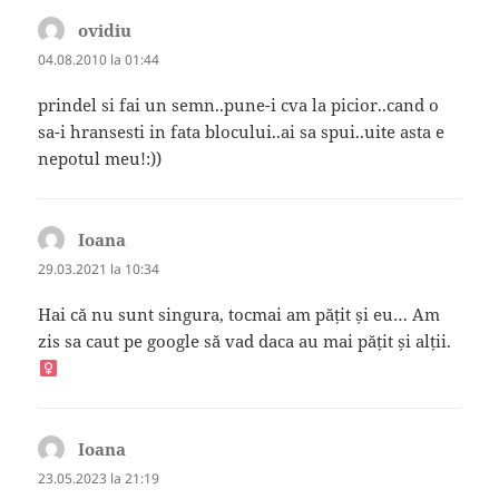
ovidiu
spune:
04.08.2010 la 01:44
prindel si fai un semn..pune-i cva la picior..cand o
sa-i hransesti in fata blocului..ai sa spui..uite asta e
nepotul meu!:))
Ioana
spune:
29.03.2021 la 10:34
Hai că nu sunt singura, tocmai am pățit și eu… Am
zis sa caut pe google să vad daca au mai pățit și alții. ‍
Ioana
spune:
23.05.2023 la 21:19