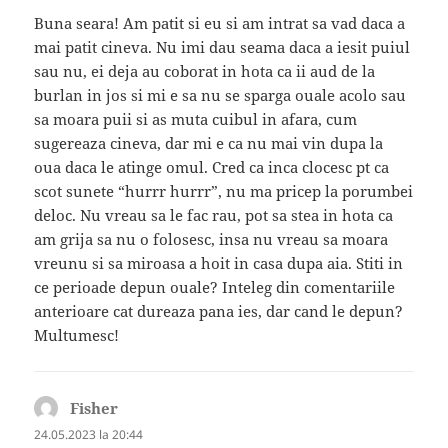
Buna seara! Am patit si eu si am intrat sa vad daca a
mai patit cineva. Nu imi dau seama daca a iesit puiul
sau nu, ei deja au coborat in hota ca ii aud de la
burlan in jos si mi e sa nu se sparga ouale acolo sau
sa moara puii si as muta cuibul in afara, cum
sugereaza cineva, dar mi e ca nu mai vin dupa la
oua daca le atinge omul. Cred ca inca clocesc pt ca
scot sunete “hurrr hurrr”, nu ma pricep la porumbei
deloc. Nu vreau sa le fac rau, pot sa stea in hota ca
am grija sa nu o folosesc, insa nu vreau sa moara
vreunu si sa miroasa a hoit in casa dupa aia. Stiti in
ce perioade depun ouale? Inteleg din comentariile
anterioare cat dureaza pana ies, dar cand le depun?
Multumesc!
Fisher
spune:
24.05.2023 la 20:44