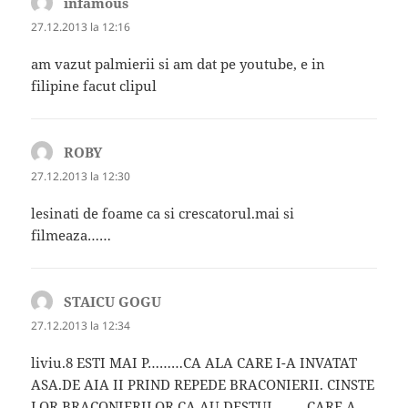
infamous
spune:
27.12.2013 la 12:16
am vazut palmierii si am dat pe youtube, e in
filipine facut clipul
ROBY
spune:
27.12.2013 la 12:30
lesinati de foame ca si crescatorul.mai si
filmeaza……
STAICU GOGU
spune:
27.12.2013 la 12:34
liviu.8 ESTI MAI P………CA ALA CARE I-A INVATAT
ASA.DE AIA II PRIND REPEDE BRACONIERII. CINSTE
LOR BRACONIERILOR CA AU DESTUI ……..CARE A