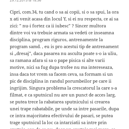
29.12.2013 la 18:56
Cipri, com.34, tu cand o sa ai copii, si o sa spui, la ora
x ati venit acasa din locul Y, si ei nu respecta, ce ai sa
zici: ” nu-i fortez ca ii iubesc” ? Sincer multora
dintre voi va trebuie armata sa vedeti ce inseamna
disciplina, program riguros, antrenamente la
program samd. , eu is pro acestui tip de antrenament
si „dresaj”, daca pasarea nu asculta poate s-o ia uliu,
sa ramana afara si sa o pape pisica si alte varii
motive, nici sa fug dupa trofee nu ma intereseaza,
insa daca tot vrem sa facem ceva, sa formam si un
pic de disciplina in randul porumbeilor pe care ii
ingrijim. Singura problema la crescatorul la care s-a
filmat, e ca sputnicul nu are un punct de acces larg,
se putea trece la rabatarea sputnicului si crearea
unei trape rabatabile, pe unde sa intre pasarile, dupa
ce intra majoritatea efectivului de pasari, se putea
trage sputnicul la loc ca intarziatii sa intre prin