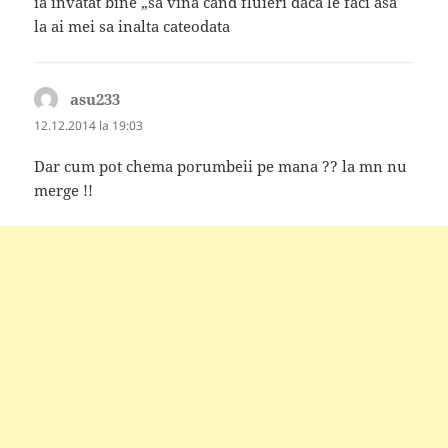
ia invatat bine „sa vina cand fluieri daca le faci asa
la ai mei sa inalta cateodata
asu233
spune:
12.12.2014 la 19:03
Dar cum pot chema porumbeii pe mana ?? la mn nu
merge !!