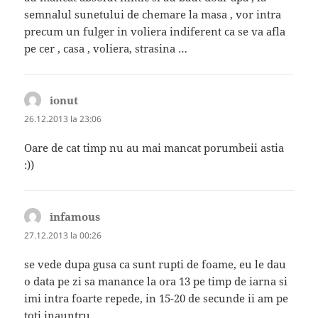
semnalul sunetului de chemare la masa , vor intra
precum un fulger in voliera indiferent ca se va afla
pe cer , casa , voliera, strasina …
ionut
spune:
26.12.2013 la 23:06
Oare de cat timp nu au mai mancat porumbeii astia
:))
infamous
spune:
27.12.2013 la 00:26
se vede dupa gusa ca sunt rupti de foame, eu le dau
o data pe zi sa manance la ora 13 pe timp de iarna si
imi intra foarte repede, in 15-20 de secunde ii am pe
toti inauntru .