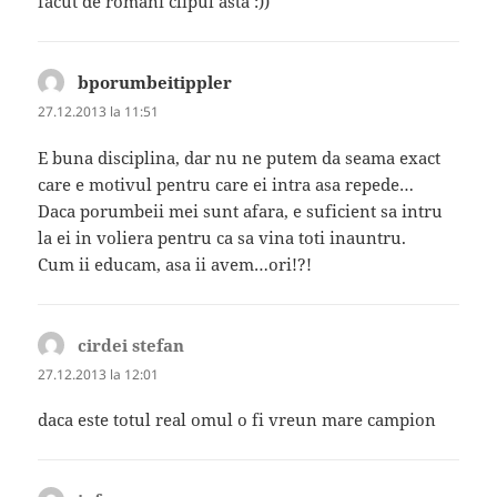
facut de romani clipul asta :))
bporumbeitippler
spune:
27.12.2013 la 11:51
E buna disciplina, dar nu ne putem da seama exact
care e motivul pentru care ei intra asa repede…
Daca porumbeii mei sunt afara, e suficient sa intru
la ei in voliera pentru ca sa vina toti inauntru.
Cum ii educam, asa ii avem…ori!?!
cirdei stefan
spune:
27.12.2013 la 12:01
daca este totul real omul o fi vreun mare campion