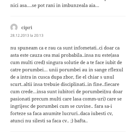
nici asa….se pot rani in imbunzeala aia…
cipri
spune:
28.12.2013 la 20:13
nu spuneam ca e rau ca sunt infometati..ci doar ca
asta este cauza cea mai probabila..insa nu este(asa
cum multi cred) singura solutie de a te face iubit de
catre porumbei… unii porumbei au in sange rflexul
de a intra in cusca dupa zbor, fie el chiar s unul
scurt..altii insa trebuie disciplinati..in fine..fiecare
cum crede…insa sunt iubitori de porumbei(nu doar
pasionati precum multi care lasa comm-uri) care se
ingrijesc de porumbei cum se cuvine.. fara sa-i
forteze sa faca anumite lucruri..daca iubesti cv,
atunci nu silesti sa faca cv.. ;) bafta..