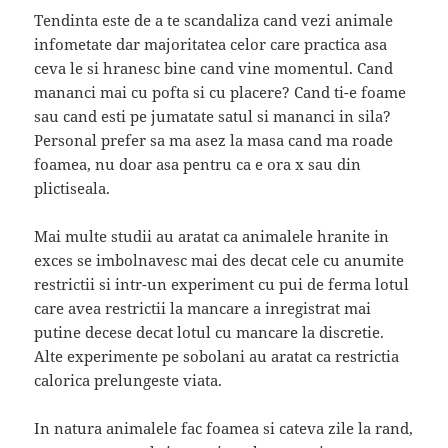
Tendinta este de a te scandaliza cand vezi animale
infometate dar majoritatea celor care practica asa
ceva le si hranesc bine cand vine momentul. Cand
mananci mai cu pofta si cu placere? Cand ti-e foame
sau cand esti pe jumatate satul si mananci in sila?
Personal prefer sa ma asez la masa cand ma roade
foamea, nu doar asa pentru ca e ora x sau din
plictiseala.
Mai multe studii au aratat ca animalele hranite in
exces se imbolnavesc mai des decat cele cu anumite
restrictii si intr-un experiment cu pui de ferma lotul
care avea restrictii la mancare a inregistrat mai
putine decese decat lotul cu mancare la discretie.
Alte experimente pe sobolani au aratat ca restrictia
calorica prelungeste viata.
In natura animalele fac foamea si cateva zile la rand,