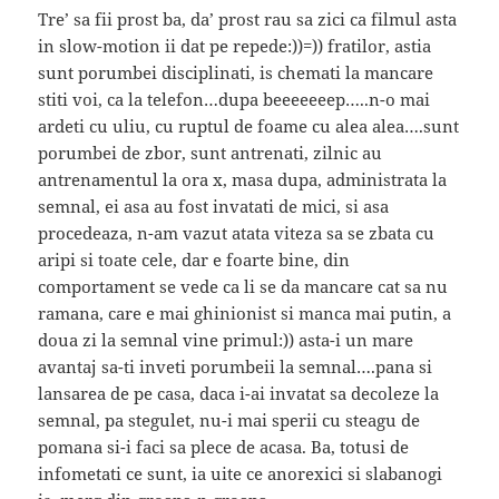
Tre’ sa fii prost ba, da’ prost rau sa zici ca filmul asta
in slow-motion ii dat pe repede:))=)) fratilor, astia
sunt porumbei disciplinati, is chemati la mancare
stiti voi, ca la telefon…dupa beeeeeeep…..n-o mai
ardeti cu uliu, cu ruptul de foame cu alea alea….sunt
porumbei de zbor, sunt antrenati, zilnic au
antrenamentul la ora x, masa dupa, administrata la
semnal, ei asa au fost invatati de mici, si asa
procedeaza, n-am vazut atata viteza sa se zbata cu
aripi si toate cele, dar e foarte bine, din
comportament se vede ca li se da mancare cat sa nu
ramana, care e mai ghinionist si manca mai putin, a
doua zi la semnal vine primul:)) asta-i un mare
avantaj sa-ti inveti porumbeii la semnal….pana si
lansarea de pe casa, daca i-ai invatat sa decoleze la
semnal, pa stegulet, nu-i mai sperii cu steagu de
pomana si-i faci sa plece de acasa. Ba, totusi de
infometati ce sunt, ia uite ce anorexici si slabanogi