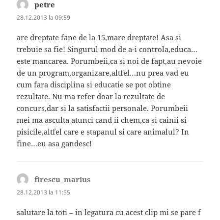
petre
spune:
28.12.2013 la 09:59
are dreptate fane de la 15,mare dreptate! Asa si
trebuie sa fie! Singurul mod de a-i controla,educa…
este mancarea. Porumbeii,ca si noi de fapt,au nevoie
de un program,organizare,altfel…nu prea vad eu
cum fara disciplina si educatie se pot obtine
rezultate. Nu ma refer doar la rezultate de
concurs,dar si la satisfactii personale. Porumbeii
mei ma asculta atunci cand ii chem,ca si cainii si
pisicile,altfel care e stapanul si care animalul? In
fine…eu asa gandesc!
firescu_marius
spune:
28.12.2013 la 11:55
salutare la toti – in legatura cu acest clip mi se pare f