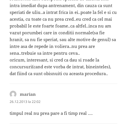
intra imediat dupa antrenament, din cauza ca sunt
speriati de uliu..a intrat frica in ei..poate la fel e si cu
acestia, cu toate ca nu prea cred..eu cred ca cel mai
probabil le este foarte foame..ca altfel..inca nu am
vazut porumbei care in conditii normale(sa fie
hranit, sa nu fie speriat, sau alte motive de genul) sa
intre asa de repede in voliera..nu prea are
sena..trebuie sa intre pentru ceva..
oricum, interesant, si cred ca dau si roade la
concursuri(cand este vorba de intrat, bineinteles),
dat fiind ca sunt obisnuiti cu aceasta procedura..
marian
spune:
26.12.2013 la 22:02
timpul real nu prea pare a fi timp real ….