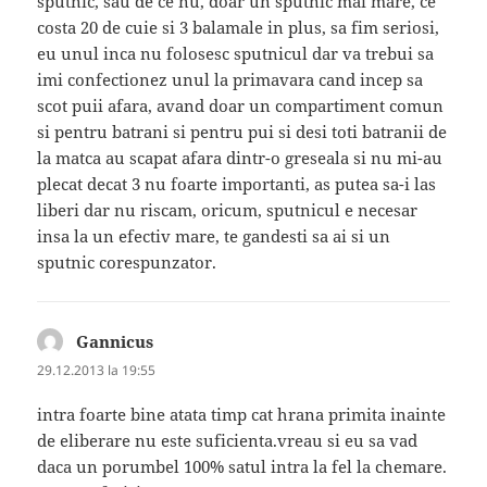
sputnic, sau de ce nu, doar un sputnic mai mare, ce
costa 20 de cuie si 3 balamale in plus, sa fim seriosi,
eu unul inca nu folosesc sputnicul dar va trebui sa
imi confectionez unul la primavara cand incep sa
scot puii afara, avand doar un compartiment comun
si pentru batrani si pentru pui si desi toti batranii de
la matca au scapat afara dintr-o greseala si nu mi-au
plecat decat 3 nu foarte importanti, as putea sa-i las
liberi dar nu riscam, oricum, sputnicul e necesar
insa la un efectiv mare, te gandesti sa ai si un
sputnic corespunzator.
Gannicus
spune:
29.12.2013 la 19:55
intra foarte bine atata timp cat hrana primita inainte
de eliberare nu este suficienta.vreau si eu sa vad
daca un porumbel 100% satul intra la fel la chemare.