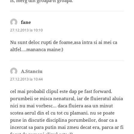
is, merg din groapa-n groapa.
fane
spune:
27.12.2013 la 10:10
Nu sunt deloc rupti de foame,asa intra si ai mei ca
altfel….mananca maine:)
A.Stanciu
spune:
27.12.2013 la 10:44
cel mai probabil clipul este dap pe fast forward.
porumbeii se misca nenatural, iar de fluieratul aluia
nici nu mai vorbesc… daca fluiera asa un minut
scotea aerul din el cu tot cu plamani. nu se poate
pune in discutie disciplina porumbeilor, doar ca a
incercat sa para putin mai zmeu decat era, parca ar fi