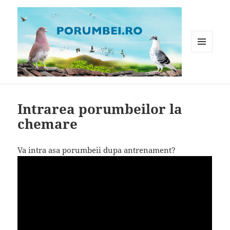
MENIU
ȘI
WIDGET-
Porumbei.ro
URI
Intrarea porumbeilor la
chemare
Va intra asa porumbeii dupa antrenament?