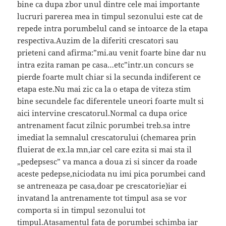
bine ca dupa zbor unul dintre cele mai importante
lucruri parerea mea in timpul sezonului este cat de
repede intra porumbelul cand se intoarce de la etapa
respectiva.Auzim de la diferiti crescatori sau
prieteni cand afirma:”mi.au venit foarte bine dar nu
intra ezita raman pe casa…etc”intr.un concurs se
pierde foarte mult chiar si la secunda indiferent ce
etapa este.Nu mai zic ca la o etapa de viteza stim
bine secundele fac diferentele uneori foarte mult si
aici intervine crescatorul.Normal ca dupa orice
antrenament facut zilnic porumbei treb.sa intre
imediat la semnalul crescatorului (chemarea prin
fluierat de ex.la mn,iar cel care ezita si mai sta il
„pedepsesc” va manca a doua zi si sincer da roade
aceste pedepse,niciodata nu imi pica porumbei cand
se antreneaza pe casa,doar pe crescatorie)iar ei
invatand la antrenamente tot timpul asa se vor
comporta si in timpul sezonului tot
timpul.Atasamentul fata de porumbei schimba iar