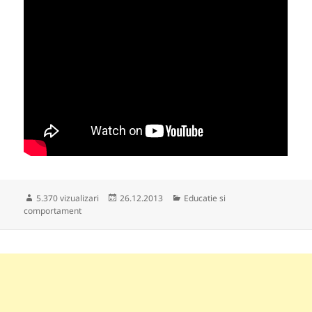
Publicat
Categorii
5.370 vizualizari
26.12.2013
Educatie si
pe
comportament