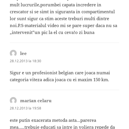
mult lucrurile,porumbei capata incredere in
crescator si se simt in siguranta in compartimentul
lor sunt sigur ca stim aceste treburi multi dintre
noi.P.S-materialul video mi se pare super daca nu sa
„intervenit”un pic la el cu ceva!o zi buna
lee
spune:
28.12.2013 la 18:30
Sigur e un profesionist belgian care joaca numai
categoria viteza adica joaca cu ei maxim 150 km.
marian celaru
spune:
28.12.2013 la 19:58
este putin exacerata metoda asta…parerea
mea…..trebuie educati sa intre in voliera repede da