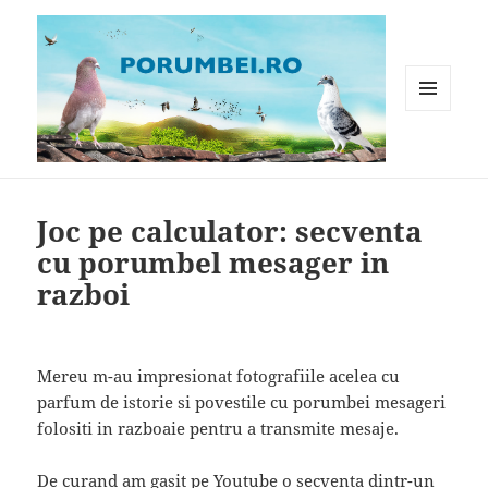
MENIU
ȘI
WIDGET-
Porumbei.ro
URI
Joc pe calculator: secventa
cu porumbel mesager in
razboi
Mereu m-au impresionat fotografiile acelea cu
parfum de istorie si povestile cu porumbei mesageri
folositi in razboaie pentru a transmite mesaje.
De curand am gasit pe Youtube o secventa dintr-un