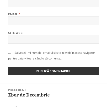
EMAIL
*
SITE WEB
Salvează-mi numele, emailul și site-ul web în acest navigator
pentru data viitoare când o să comentez.
Navigare
PRECEDENT
în
Zbor de Decembrie
Articolul
articole
anterior: