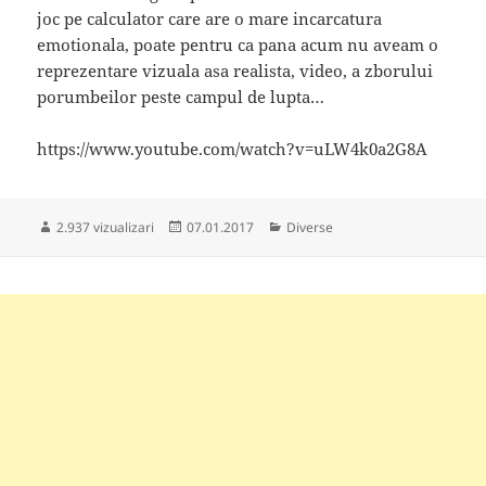
joc pe calculator care are o mare incarcatura
emotionala, poate pentru ca pana acum nu aveam o
reprezentare vizuala asa realista, video, a zborului
porumbeilor peste campul de lupta…
https://www.youtube.com/watch?v=uLW4k0a2G8A
Publicat
Categorii
2.937 vizualizari
07.01.2017
Diverse
pe