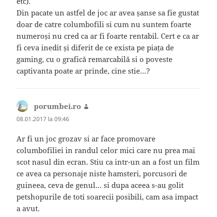
etc).
Din pacate un astfel de joc ar avea șanse sa fie gustat
doar de catre columbofili si cum nu suntem foarte
numeroși nu cred ca ar fi foarte rentabil. Cert e ca ar
fi ceva inedit și diferit de ce exista pe piața de
gaming, cu o grafică remarcabilă si o poveste
captivanta poate ar prinde, cine stie…?
porumbei.ro
spune:
08.01.2017 la 09:46
Ar fi un joc grozav si ar face promovare
columbofiliei in randul celor mici care nu prea mai
scot nasul din ecran. Stiu ca intr-un an a fost un film
ce avea ca personaje niste hamsteri, porcusori de
guineea, ceva de genul… si dupa aceea s-au golit
petshopurile de toti soarecii posibili, cam asa impact
a avut.