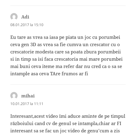
Adi
spune:
08.01.2017 la 15:10
Eu tare as vrea sa iasa pe piata un joc cu porumbei
ceva gen 3D as vrea sa fie cumva un crescator cu o
crescatorie modesta care sa poata zbura porumbeii
si in timp sa isi faca crescatoria mai mare porumbei
mai buni ceva iteme ma refer dar nu cred ca o sa se
intample asa ceva TAre frumos ar fi
mihai
spune:
10.01.2017 la 11:11
Interesant,acest video îmi aduce aminte de pe timpul
războiului cand cv de genul se intampla,chiar ar FI
interesant sa se fac un joc video de genu’cum a zis