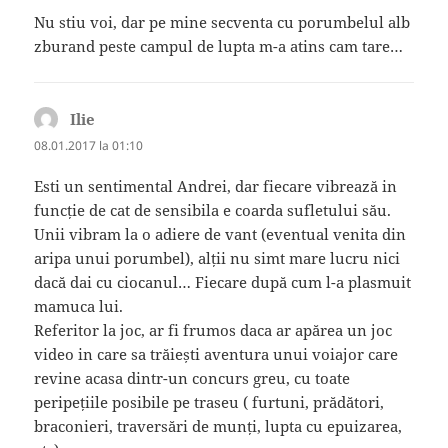
Nu stiu voi, dar pe mine secventa cu porumbelul alb
zburand peste campul de lupta m-a atins cam tare…
Ilie
spune:
08.01.2017 la 01:10
Esti un sentimental Andrei, dar fiecare vibrează in
funcție de cat de sensibila e coarda sufletului său.
Unii vibram la o adiere de vant (eventual venita din
aripa unui porumbel), alții nu simt mare lucru nici
dacă dai cu ciocanul… Fiecare după cum l-a plasmuit
mamuca lui.
Referitor la joc, ar fi frumos daca ar apărea un joc
video in care sa trăiești aventura unui voiajor care
revine acasa dintr-un concurs greu, cu toate
peripețiile posibile pe traseu ( furtuni, prădători,
braconieri, traversări de munți, lupta cu epuizarea,