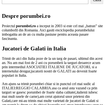
Cauta
Despre porumbei.ro
Proiectul
porumbei.ro
a inceput in 2003 si este cel mai „batran” site
columbofil din Romania. Aici gasiti enciclopedia porumbelului
imbogatita an de an cu multa pasiune pentru aceasta pasare
fascinanta.
Jucatori de Galati in Italia
Trimit de aici din Italia poze de la un targ de pasari, ultimul din acest
an. Nu am mai fost de 2 ani cu porumbeii la targuri deoarece acum
prin intermediul ASOCIATIEI ITALIENE DE JUCATORI, si a
internetului desigur,jucatorii nostri de GALATI au devenit foarte
populari in Italia.
Am ajuns sa trimit porumbei chiar si in punctul cel mai sudic al
ITALIEI:REGGIO CALABRIA.asa ca anul asta vazand ca prin
targuri se gasesc porumbei de foarte slaba calitate(,italienii iubesc
mai mult rasele de carne),am cerut ajutorul unor prieteni din
Galati,care mi-au trimis mai multe varietati de jucatori de Galati si
am pornit la drum.ca de obicei lucrurile noi atrag intotdeauna,sper ca