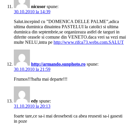
nicusor
spune:
30.10.2010 la 14:39
Salut.incepind cu ”DOMENICA DELLE PALME”,adica
ultima duminica dinaintea PASTELUI la catolici si ultima
duminica din septembrie,se organizeaza astfel de targuri in
diferite orasele si comune din VENETO.daca vrei sa vezi mai
multe NELU,intra pe
http://www.rifca73.webs.com.SALUT
http://armando.sunphoto.ro
spune:
30.10.2010 la 21:59
Frumos!!!bafta mai departe!!!
edy
spune:
31.10.2010 la 20:13
foarte tare,ce sa-i mai deosebesti ca abea reusesti sa-i gasesti
in poze