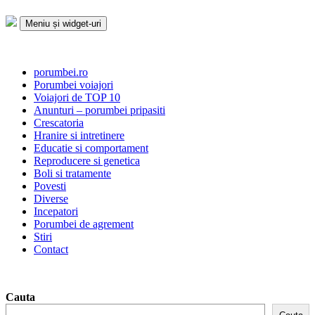
Sari
la
Meniu și widget-uri
conținut
Porumbei.ro
Enciclopedia porumbelului
porumbei.ro
Porumbei voiajori
Voiajori de TOP 10
Anunturi – porumbei pripasiti
Crescatoria
Hranire si intretinere
Educatie si comportament
Reproducere si genetica
Boli si tratamente
Povesti
Diverse
Incepatori
Porumbei de agrement
Stiri
Contact
Cauta