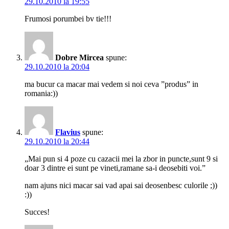
29.10.2010 la 19:55
Frumosi porumbei bv tie!!!
Dobre Mircea
spune:
29.10.2010 la 20:04
ma bucur ca macar mai vedem si noi ceva ”produs” in
romania:))
Flavius
spune:
29.10.2010 la 20:44
„Mai pun si 4 poze cu cazacii mei la zbor in puncte,sunt 9 si
doar 3 dintre ei sunt pe vineti,ramane sa-i deosebiti voi.”
nam ajuns nici macar sai vad apai sai deosenbesc culorile ;))
:))
Succes!