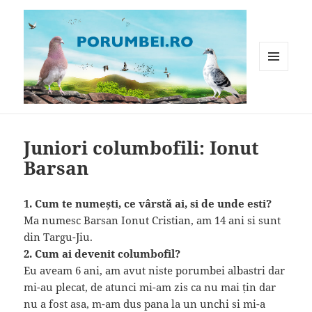
MENIU
ȘI
WIDGET-
Porumbei.ro
URI
Juniori columbofili: Ionut
Barsan
1. Cum te numești, ce vârstă ai, si de unde esti?
Ma numesc Barsan Ionut Cristian, am 14 ani si sunt
din Targu-Jiu.
2. Cum ai devenit columbofil?
Eu aveam 6 ani, am avut niste porumbei albastri dar
mi-au plecat, de atunci mi-am zis ca nu mai țin dar
nu a fost asa, m-am dus pana la un unchi si mi-a