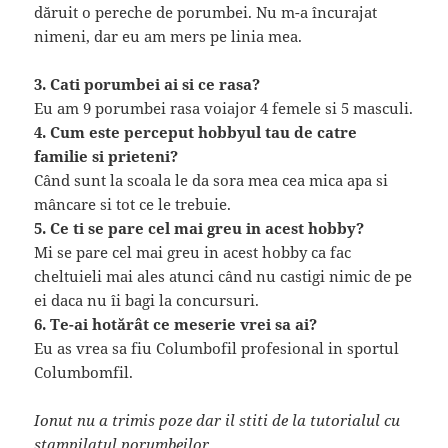
dăruit o pereche de porumbei. Nu m-a încurajat
nimeni, dar eu am mers pe linia mea.
3. Cati porumbei ai si ce rasa?
Eu am 9 porumbei rasa voiajor 4 femele si 5 masculi.
4. Cum este perceput hobbyul tau de catre
familie si prieteni?
Când sunt la scoala le da sora mea cea mica apa si
mâncare si tot ce le trebuie.
5. Ce ti se pare cel mai greu in acest hobby?
Mi se pare cel mai greu in acest hobby ca fac
cheltuieli mai ales atunci când nu castigi nimic de pe
ei daca nu îi bagi la concursuri.
6. Te-ai hotărât ce meserie vrei sa ai?
Eu as vrea sa fiu Columbofil profesional in sportul
Columbomfil.
Ionut nu a trimis poze dar il stiti de la tutorialul cu
stampilatul porumbeilor
.