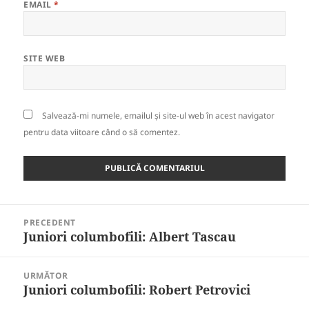
EMAIL
*
SITE WEB
Salvează-mi numele, emailul și site-ul web în acest navigator
pentru data viitoare când o să comentez.
Navigare
PRECEDENT
în
Juniori columbofili: Albert Tascau
Articolul
articole
anterior:
URMĂTOR
Juniori columbofili: Robert Petrovici
Articolul
următor: