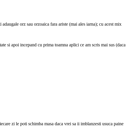
ti adaugale orz sau orzoaica fara ariste (mai ales iarna); cu acest mix
ultate si apoi incepand cu prima toamna aplici ce am scris mai sus (daca
fiecare zi le poti schimba masa daca vrei sa ii imblanzesti usuca paine