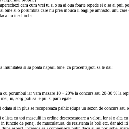
 imperechezi cam cum vrei tu si o sa ai oua foarte repede si o sa ai puii pe
bine si o porumbita care nu prea inbuca ii bagi pe amnadoi unu care cloc
 daca nu ii schimbi
 imunitatea si sa poata naparli bine, ca procentajpoti sa le dai:
gala cu porumbul iar vara mazare 10 – 20% la concurs sau 20-30 % la rep
mei, in, sorg poti sa le pui si parti egale
oti odata si in plus se recupereaza psihic (dupa un sezon de concurs sau 
i o lista cu toti masculii in ordine descrescatoare a valorii lor si o alta 
 in functie de penaj, de musculatura, de rezistenta la boli etc, dar aici it
hea dupa aspect, incearca sa-i compensezi putin daca ai un porumbel mar