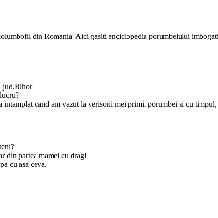
e columbofil din Romania. Aici gasiti enciclopedia porumbelului imbogati
, jud.Bihor
 lucru?
 intamplat cand am vazut la verisorii mei primii porumbei si cu timpul,
teni?
 dar din partea mamei cu drag!
upa cu asa ceva.