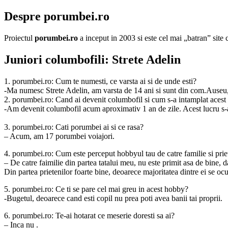
Despre porumbei.ro
Proiectul
porumbei.ro
a inceput in 2003 si este cel mai „batran” sit
Juniori columbofili: Strete Adelin
1. porumbei.ro: Cum te numesti, ce varsta ai si de unde esti?
-Ma numesc Strete Adelin, am varsta de 14 ani si sunt din com.Auseu
2. porumbei.ro: Cand ai devenit columbofil si cum s-a intamplat acest
-Am devenit columbofil acum aproximativ 1 an de zile. Acest lucru s-a
3. porumbei.ro: Cati porumbei ai si ce rasa?
– Acum, am 17 porumbei voiajori.
4. porumbei.ro: Cum este perceput hobbyul tau de catre familie si prie
– De catre faimilie din partea tatalui meu, nu este primit asa de bine,
Din partea prietenilor foarte bine, deoarece majoritatea dintre ei se oc
5. porumbei.ro: Ce ti se pare cel mai greu in acest hobby?
-Bugetul, deoarece cand esti copil nu prea poti avea banii tai proprii.
6. porumbei.ro: Te-ai hotarat ce meserie doresti sa ai?
– Inca nu .