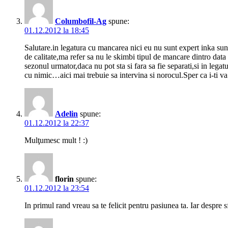
Columbofil-Ag
spune:
01.12.2012 la 18:45
Salutare.in legatura cu mancarea nici eu nu sunt expert inka sunt
de calitate,ma refer sa nu le skimbi tipul de mancare dintro data c
sezonul urmator,daca nu pot sta si fara sa fie separati,si in leg
cu nimic…aici mai trebuie sa intervina si norocul.Sper ca i-ti va 
Adelin
spune:
01.12.2012 la 22:37
Mulţumesc mult ! :)
florin
spune:
01.12.2012 la 23:54
In primul rand vreau sa te felicit pentru pasiunea ta. Iar despre 