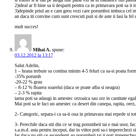
2)ideal ar fi bine sa ii desparti pentru ca in primavara poti sa ii
3)depinde priul an e cam greu vezi care porumboi imbuca cel mai 
an daca iti convine cum sunt crescuti puii si de aste ii lasi la fel
mult succes!
Mihai A.
spune:
03.12.2012 la 13:17
Salut Adelin,
1 – hrana trebuie sa contina minim 4-5 feluri ca sa-si poata forma
-35% porumb
-20-22 % grau
– 8-12 % floarea soarelui (daca se poate alba si neagra)
– 2-3 % rapita
iarna poti sa adaugi in amestec orzoaica sau orz in cantitate e
Mai poti sa le faci un amestec ca desert din canepa, rapita, orez, 
2- Categoric, separa-i ca sa-ti oua in primavara mai repede si t
3- Perechile daca stii din ce se trag porumbeii tai e mai usor, fac
s.a.m.d. asta pentru inceput, dar in viitor poti sa-i imperechezi si
Iar daca nu stii ce ascendenti au porumbeii tai ii poti imperec