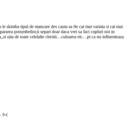
u le skimba tipul de mancare des cauta sa fie cat mai variata si cat mai
separarea porumbeilor,ii separi doar daca vrei sa faci cupluri noi in
n,,si uita de toate celelalte chestii…culoarea etc…pt ca nu influenteaza
… b-(