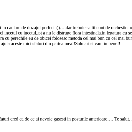
 in cautare de dozajul perfect :))….dar trebuie sa tii cont de o chestie:n
i incetul cu incetul,,pt a nu le distruge flora intestinala.in legatura cu 
atura cu perechile,eu de obicei folosesc metoda cel mai bun cu cel mai bu
ajuta aceste mici sfaturi din partea mea!!Salutari si vant in pene!!
sfaturi cred ca de ce ai nevoie gasesti in posturile anterioare…. Te salut