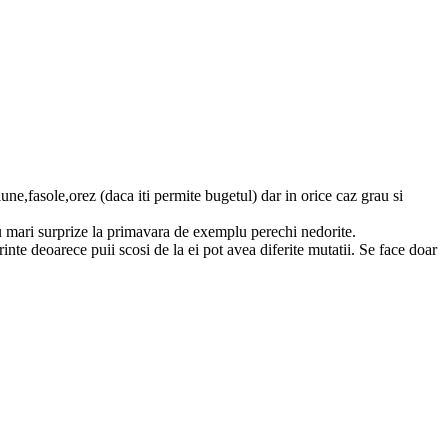
ne,fasole,orez (daca iti permite bugetul) dar in orice caz grau si
 cu mari surprize la primavara de exemplu perechi nedorite.
rinte deoarece puii scosi de la ei pot avea diferite mutatii. Se face doar