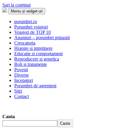
Sari la conținut
Meniu și widget-uri
Porumbei.ro
Enciclopedia porumbelului
porumbei.ro
Porumbei voiajori
Voiajori de TOP 10
Anunturi – porumbei pripasiti
Crescatoria
Hranire si intretinere
Educatie si comportament
Reproducere si genetica
Boli si tratamente
Povesti
Diverse
Incepatori
Porumbei de agrement
Stiri
Contact
Cauta
Cauta