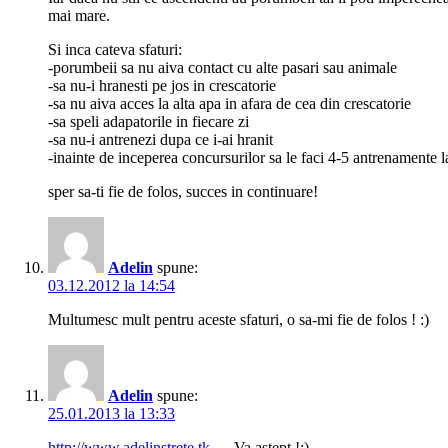
mai mare.
Si inca cateva sfaturi:
-porumbeii sa nu aiva contact cu alte pasari sau animale
-sa nu-i hranesti pe jos in crescatorie
-sa nu aiva acces la alta apa in afara de cea din crescatorie
-sa speli adapatorile in fiecare zi
-sa nu-i antrenezi dupa ce i-ai hranit
-inainte de inceperea concursurilor sa le faci 4-5 antrenamente la
sper sa-ti fie de folos, succes in continuare!
Adelin
spune:
03.12.2012 la 14:54
Multumesc mult pentru aceste sfaturi, o sa-mi fie de folos ! :)
Adelin
spune:
25.01.2013 la 13:33
http://www.adelinstrete.tk
… Va astept !:)