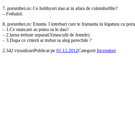
7. porumbei.ro: Ce hobbyuri mai ai in afara de columbofilie?
– Fotbalul.
8. porumbei.ro: Enunta 3 intrebari care te framanta in legatura cu poru
– 1.Ce mancare as putea sa le dau?
– 2.Iarna trebuie separati?(masculii de femele)
– 3.Dupa ce criterii ar trebui sa aleg perechile ?
2.342 vizualizari
Publicat pe
01.12.2012
Categorii
Incepatori