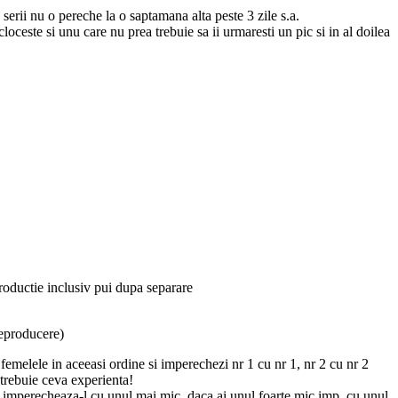
 serii nu o pereche la o saptamana alta peste 3 zile s.a.
este si unu care nu prea trebuie sa ii urmaresti un pic si in al doilea
roductie inclusiv pui dupa separare
reproducere)
cu femelele in aceeasi ordine si imperechezi nr 1 cu nr 1, nr 2 cu nr 2
i trebuie ceva experienta!
e imperecheaza-l cu unul mai mic, daca ai unul foarte mic imp. cu unul