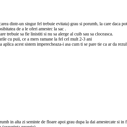
carea dintr-un singur fel trebuie evitata) grau si porumb, la care daca po
ibitatea de a le oferi amestec la sac .
re trebuie sa fie linistiti si nu sa alerge al cuib sau sa cloceasca.
ile cu puii, ce a mers ramane la fel cel mult 2-3 ani
e a aplica acest sistem imperecheaza-i asa cum ti se pare tie ca ar da rez
orumb in alta zi seminte de floare apoi grau dupa la dai amestecate si in 
a (experinta proprie)