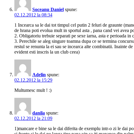
Soceanu Daniel
spune:
02.12.2012 la 08:34
1 Incearca sa le dai tot timpul cel putin 2 feluri de graunte (man
de hrana poti evolua mult in sportul asta , pana cand vei avea pos
2. Obligatoriu trebuie separati pe sexe iarna, asta e perioada in ca
3. Perechile se aleg singure toamna dupa ce se termina concursur
restul se renunta la ei sau se incearca alte combinatii. Inainte d
evident esti inscris la un club ceea)
Adelin
spune:
02.12.2012 la 15:29
Multumesc mult ! :)
danila
spune:
02.12.2012 la 21:09
1)mancare e bine sa le dai diferita de exemplu intr-o zi le dai p
si franto si le dai pe langa tine pana vin sa iti manance din palm