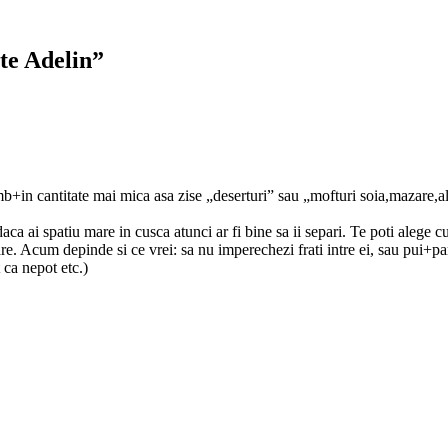
ete Adelin”
+in cantitate mai mica asa zise „deserturi” sau „mofturi soia,mazare,alu
aca ai spatiu mare in cusca atunci ar fi bine sa ii separi. Te poti alege
care. Acum depinde si ce vrei: sa nu imperechezi frati intre ei, sau pui+pa
 ca nepot etc.)