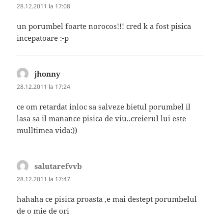
28.12.2011 la 17:08
un porumbel foarte norocos!!! cred k a fost pisica
incepatoare :-p
jhonny
spune:
28.12.2011 la 17:24
ce om retardat inloc sa salveze bietul porumbel il
lasa sa il manance pisica de viu..creierul lui este
mulltimea vida:))
salutarefvvb
spune:
28.12.2011 la 17:47
hahaha ce pisica proasta ,e mai destept porumbelul
de o mie de ori