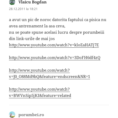
Vlaicu Bogdan
spune:
28.12.2011 la 18:21
a avut un pic de noroc datorita faptului ca pisica nu
avea antrenament la asa ceva,
nu se poate spune acelasi lucru despre porumbeiii
din link-urile de mai jos
http://www.youtube.com/watch?v=kloEaHATj7E
http://www.youtube.com/watch?v=3DoFH6df4zQ
http://www.youtube.com/watch?
v=J0_O88Md9bQ&feature=endscreen&NR=1
http://www.youtube.com/watch?
v=BWVnSip5jKI&feature=related
porumbei.ro
spune: