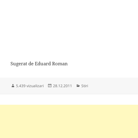
Sugerat de Eduard Roman
Publicat
Categorii
5.439 vizualizari
28.12.2011
Stiri
pe