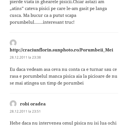
pierde viata in ghearele pisicii.Chiar astazi am
„atins” cateva pisici pe care le-am gasit pe langa
cusca. Ma bucur ca a putut scapa
porumbelul…….interesant truc!
http://craciunflorin.sunphoto.ro/Porumbeii_Mei
spune:
28.12.2011 la 23:38
Eu daca vedeam asa ceva nu conta ca e turnar sau ce
rasa e porumbelul manca pisica aia la picioare de nu
se mai atingea un timp de porumbei
robi oradea
spune:
28.12.2011 la 23:51
Hehe daca nu intervenea omul pisica nu isi lua ochi