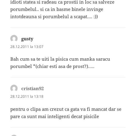
idioti statea si radeau ca prostii in loc sa salveze
porumbelul.. si ca in basme binele invinge
intotdeauna si porumbelul a scapat…. :))
gusty
spune:
28.12.2011 la 13:07
Bah cum sa te uiti la pisica cum manka saracu
porumbel *(chiar esti asa de prost?)…..
cristian92
spune:
28.12.2011 la 13:18
pentru o clipa am crezut ca gata va fi mancat dar se
pare ca sunt mai inteligenti decat pisicile