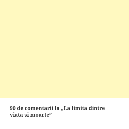
90 de comentarii la „La limita dintre
viata si moarte”