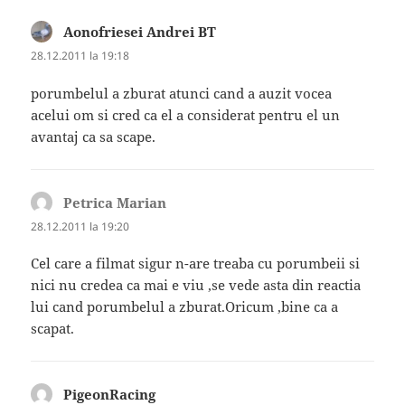
Aonofriesei Andrei BT
spune:
28.12.2011 la 19:18
porumbelul a zburat atunci cand a auzit vocea
acelui om si cred ca el a considerat pentru el un
avantaj ca sa scape.
Petrica Marian
spune:
28.12.2011 la 19:20
Cel care a filmat sigur n-are treaba cu porumbeii si
nici nu credea ca mai e viu ,se vede asta din reactia
lui cand porumbelul a zburat.Oricum ,bine ca a
scapat.
PigeonRacing
spune: