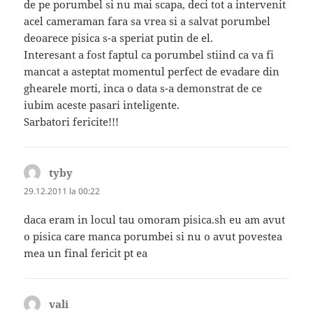
de pe porumbel si nu mai scapa, deci tot a intervenit
acel cameraman fara sa vrea si a salvat porumbel
deoarece pisica s-a speriat putin de el.
Interesant a fost faptul ca porumbel stiind ca va fi
mancat a asteptat momentul perfect de evadare din
ghearele morti, inca o data s-a demonstrat de ce
iubim aceste pasari inteligente.
Sarbatori fericite!!!
tyby
spune:
29.12.2011 la 00:22
daca eram in locul tau omoram pisica.sh eu am avut
o pisica care manca porumbei si nu o avut povestea
mea un final fericit pt ea
vali
spune: