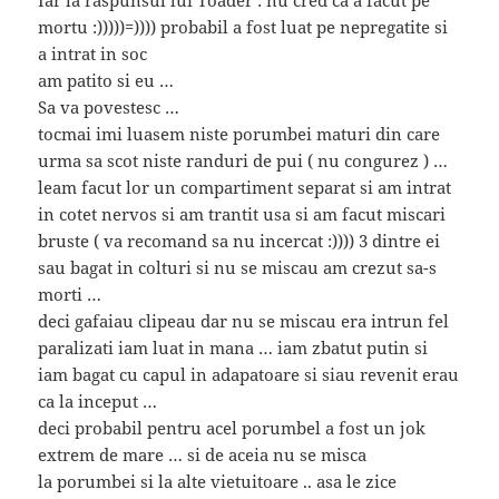
mortu :)))))=)))) probabil a fost luat pe nepregatite si
a intrat in soc
am patito si eu …
Sa va povestesc …
tocmai imi luasem niste porumbei maturi din care
urma sa scot niste randuri de pui ( nu congurez ) …
leam facut lor un compartiment separat si am intrat
in cotet nervos si am trantit usa si am facut miscari
bruste ( va recomand sa nu incercat :)))) 3 dintre ei
sau bagat in colturi si nu se miscau am crezut sa-s
morti …
deci gafaiau clipeau dar nu se miscau era intrun fel
paralizati iam luat in mana … iam zbatut putin si
iam bagat cu capul in adapatoare si siau revenit erau
ca la inceput …
deci probabil pentru acel porumbel a fost un jok
extrem de mare … si de aceia nu se misca
la porumbei si la alte vietuitoare .. asa le zice