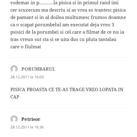
rodemar in p………..la pisica si in primul rand imi
cer scuzecum ma descriu si as vrea so trantesc pisica
de pamant si in al doilea multumesc frumos doamne
ca o scapat porumbelul am executat deja vreo 3
psisici de la porumbei si cel care a filmat de ce nu ia
tras vreun sut sta si se uita dus cu pluta tantalau
care o fiulmat
PORUMBARUL
spune:
28.12.2011 la 16:03
PISICA PROASTA CE TE-AS TRAGE VREO LOPATA IN
CAP
Petrisor
spune:
28.12.2011 la 16:36