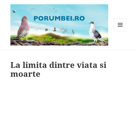
MENIU
ȘI
WIDGET-
Porumbei.ro
URI
La limita dintre viata si
moarte