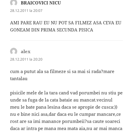
BRAICOVICI NICU
spune:
28.12.2011 la 20:07
AMI PARE RAU EU NU POT SA FILMEZ ASA CEVA EU
GONEAM DIN PRIMA SECUNDA PISICA
alex
spune:
28.12.2011 la 20:20
cum a putut ala sa filmeze si sa mai si rada?mare
tantalau
pisicile mele de la tara cand vad porumbei nu stiu pe
unde sa fuga de la cata bataie au mancat.vecinul
meu le bate pana lesina daca se apropie de cusca:))
nu e bine nici asa,dar daca eu le cumpar mancare,ce
rost are sa imi manance porumbeii?sa caute soareci
daca ar intra pe mana mea mata aia,nu ar mai manca