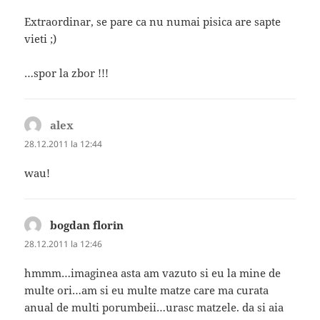
Extraordinar, se pare ca nu numai pisica are sapte
vieti ;)
…spor la zbor !!!
alex
spune:
28.12.2011 la 12:44
wau!
bogdan florin
spune:
28.12.2011 la 12:46
hmmm…imaginea asta am vazuto si eu la mine de
multe ori…am si eu multe matze care ma curata
anual de multi porumbeii…urasc matzele. da si aia