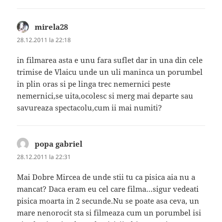
mirela28
spune:
28.12.2011 la 22:18
in filmarea asta e unu fara suflet dar in una din cele
trimise de Vlaicu unde un uli maninca un porumbel
in plin oras si pe linga trec nemernici peste
nemernici,se uita,ocolesc si merg mai departe sau
savureaza spectacolu,cum ii mai numiti?
popa gabriel
spune:
28.12.2011 la 22:31
Mai Dobre Mircea de unde stii tu ca pisica aia nu a
mancat? Daca eram eu cel care filma…sigur vedeati
pisica moarta in 2 secunde.Nu se poate asa ceva, un
mare nenorocit sta si filmeaza cum un porumbel isi