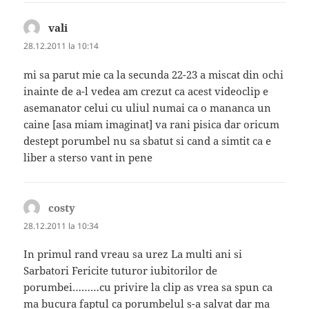
vali
spune:
28.12.2011 la 10:14
mi sa parut mie ca la secunda 22-23 a miscat din ochi
inainte de a-l vedea am crezut ca acest videoclip e
asemanator celui cu uliul numai ca o mananca un
caine [asa miam imaginat] va rani pisica dar oricum
destept porumbel nu sa sbatut si cand a simtit ca e
liber a sterso vant in pene
costy
spune:
28.12.2011 la 10:34
In primul rand vreau sa urez La multi ani si
Sarbatori Fericite tuturor iubitorilor de
porumbei………cu privire la clip as vrea sa spun ca
ma bucura faptul ca porumbelul s-a salvat dar ma