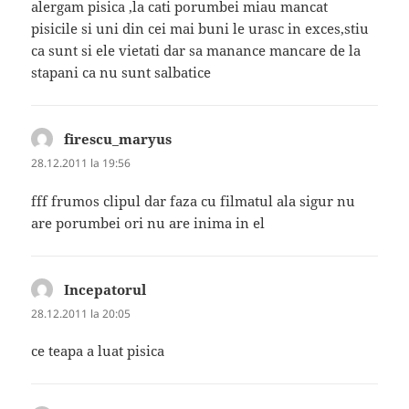
alergam pisica ,la cati porumbei miau mancat
pisicile si uni din cei mai buni le urasc in exces,stiu
ca sunt si ele vietati dar sa manance mancare de la
stapani ca nu sunt salbatice
firescu_maryus
spune:
28.12.2011 la 19:56
fff frumos clipul dar faza cu filmatul ala sigur nu
are porumbei ori nu are inima in el
Incepatorul
spune:
28.12.2011 la 20:05
ce teapa a luat pisica