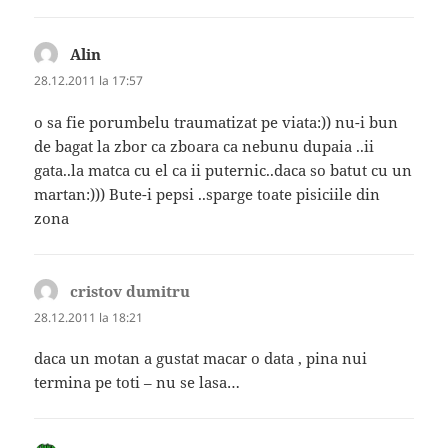
Alin
spune:
28.12.2011 la 17:57
o sa fie porumbelu traumatizat pe viata:)) nu-i bun
de bagat la zbor ca zboara ca nebunu dupaia ..ii
gata..la matca cu el ca ii puternic..daca so batut cu un
martan:))) Bute-i pepsi ..sparge toate pisiciile din
zona
cristov dumitru
spune:
28.12.2011 la 18:21
daca un motan a gustat macar o data , pina nui
termina pe toti – nu se lasa…