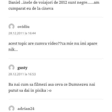
Daniel ..inele de voiajori de 2012 sunt negre……am
cumparat eu de la cineva
ovidiu
spune:
28.12.2011 la 16:44
acest topic are cumva video??ca mie nu imi apare
nik…
gusty
spune:
28.12.2011 la 16:53
Ba nai cum sa filmezi asa ceva ce Dumnezeu nai
putut sa dai in pisika :-o
adrian24
spune: