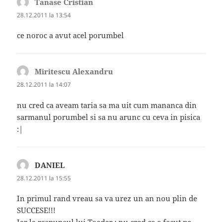
Tanase Cristian
spune:
28.12.2011 la 13:54
ce noroc a avut acel porumbel
Miritescu Alexandru
spune:
28.12.2011 la 14:07
nu cred ca aveam taria sa ma uit cum mananca din
sarmanul porumbel si sa nu arunc cu ceva in pisica
:|
DANIEL
spune:
28.12.2011 la 15:55
In primul rand vreau sa va urez un an nou plin de
SUCCESE!!!
Iar la raspunsul lui Toader : nu cred ca a facut pe