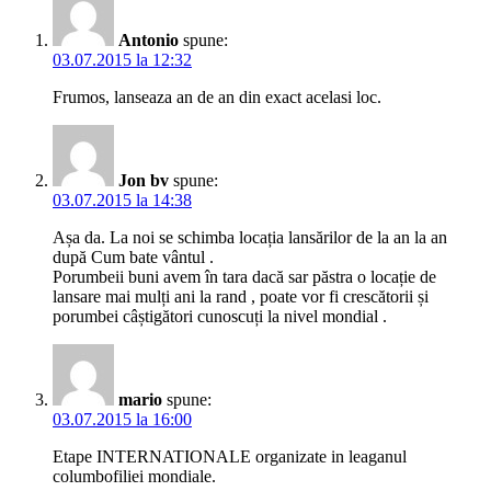
Antonio
spune:
03.07.2015 la 12:32
Frumos, lanseaza an de an din exact acelasi loc.
Jon bv
spune:
03.07.2015 la 14:38
Așa da. La noi se schimba locația lansărilor de la an la an
după Cum bate vântul .
Porumbeii buni avem în tara dacă sar păstra o locație de
lansare mai mulți ani la rand , poate vor fi crescătorii și
porumbei câștigători cunoscuți la nivel mondial .
mario
spune:
03.07.2015 la 16:00
Etape INTERNATIONALE organizate in leaganul
columbofiliei mondiale.