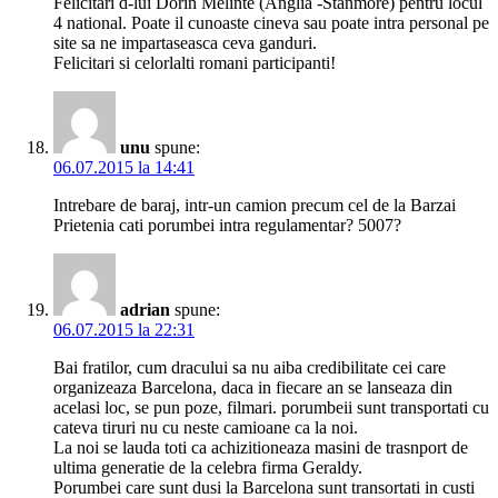
Felicitari d-lui Dorin Melinte (Anglia -Stanmore) pentru locul
4 national. Poate il cunoaste cineva sau poate intra personal pe
site sa ne impartaseasca ceva ganduri.
Felicitari si celorlalti romani participanti!
unu
spune:
06.07.2015 la 14:41
Intrebare de baraj, intr-un camion precum cel de la Barzai
Prietenia cati porumbei intra regulamentar? 5007?
adrian
spune:
06.07.2015 la 22:31
Bai fratilor, cum dracului sa nu aiba credibilitate cei care
organizeaza Barcelona, daca in fiecare an se lanseaza din
acelasi loc, se pun poze, filmari. porumbeii sunt transportati cu
cateva tiruri nu cu neste camioane ca la noi.
La noi se lauda toti ca achizitioneaza masini de trasnport de
ultima generatie de la celebra firma Geraldy.
Porumbei care sunt dusi la Barcelona sunt transortati in custi