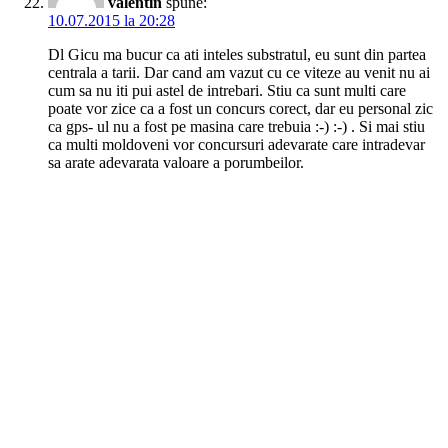
valentin
spune:
10.07.2015 la 20:28
Dl Gicu ma bucur ca ati inteles substratul, eu sunt din partea
centrala a tarii. Dar cand am vazut cu ce viteze au venit nu ai
cum sa nu iti pui astel de intrebari. Stiu ca sunt multi care
poate vor zice ca a fost un concurs corect, dar eu personal zic
ca gps- ul nu a fost pe masina care trebuia :-) :-) . Si mai stiu
ca multi moldoveni vor concursuri adevarate care intradevar
sa arate adevarata valoare a porumbeilor.