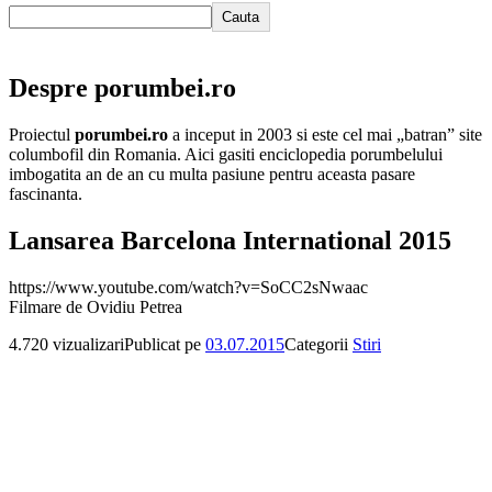
Cauta
Despre porumbei.ro
Proiectul
porumbei.ro
a inceput in 2003 si este cel mai „batran” site
columbofil din Romania. Aici gasiti enciclopedia porumbelului
imbogatita an de an cu multa pasiune pentru aceasta pasare
fascinanta.
Lansarea Barcelona International 2015
https://www.youtube.com/watch?v=SoCC2sNwaac
Filmare de Ovidiu Petrea
4.720 vizualizari
Publicat pe
03.07.2015
Categorii
Stiri