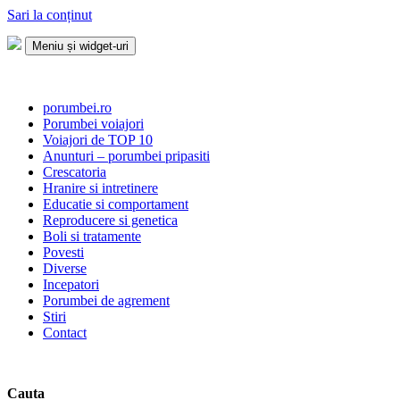
Sari la conținut
Meniu și widget-uri
Porumbei.ro
Enciclopedia porumbelului
porumbei.ro
Porumbei voiajori
Voiajori de TOP 10
Anunturi – porumbei pripasiti
Crescatoria
Hranire si intretinere
Educatie si comportament
Reproducere si genetica
Boli si tratamente
Povesti
Diverse
Incepatori
Porumbei de agrement
Stiri
Contact
Cauta