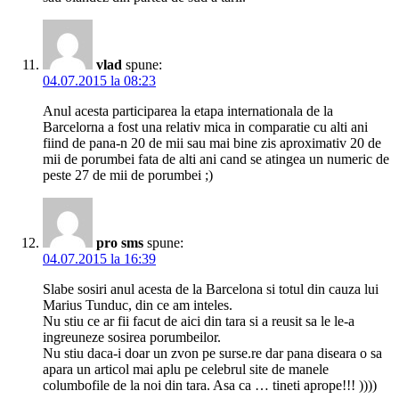
vlad
spune:
04.07.2015 la 08:23
Anul acesta participarea la etapa internationala de la
Barcelorna a fost una relativ mica in comparatie cu alti ani
fiind de pana-n 20 de mii sau mai bine zis aproximativ 20 de
mii de porumbei fata de alti ani cand se atingea un numeric de
peste 27 de mii de porumbei ;)
pro sms
spune:
04.07.2015 la 16:39
Slabe sosiri anul acesta de la Barcelona si totul din cauza lui
Marius Tunduc, din ce am inteles.
Nu stiu ce ar fii facut de aici din tara si a reusit sa le le-a
ingreuneze sosirea porumbeilor.
Nu stiu daca-i doar un zvon pe surse.re dar pana diseara o sa
apara un articol mai aplu pe celebrul site de manele
columbofile de la noi din tara. Asa ca … tineti aprope!!! ))))