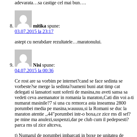
adevarata…sa castige cel mai bun….
mitika
spune:
03.07.2015 la 23:17
astept cu nerabdare rezultatele…maratonului.
Nisi
spune:
04.07.2015 la 00:36
Ce rost are sa vorbim pe internet?cand se face sedinta se
vorbeste?se merge la sedinta?oameni buni atat timp cat
delegati si lansatori sunt soferii de masina,nu aveti sansa sa
vedeti ceva asemanator in romania la maraton,Cati din voi a-ti
numarat masinile?7 si una cu remorca asta inseamna 2800
porumbei media pe masina,wauuuu,si la Romani se duc la
maraton atentie ,,44″porumbei intr-o boxa,ce zice rns dl sef?
pe mine ma anulezi,suspenzi,dar pe club cum il pedepsesti?
parca rns ul zice altceva,
t) Numarul de porumbei imbarcati in boxe pe unitatea de