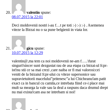
valentin
spune:
08.07.2015 la 22:01
Deci moldovenii nostri i-au f…t pe toti :-) :-) :-) . Asemenea
viteze la Birzai nu o sa pune belgienii in viata lor.
gicu
spune:
10.07.2015 la 12:29
valentin@,ma tem ca noi moldovenii ne-am f…..\furat
singuri!sincer sunt dezgustat rau de asa etapa ca birzai-ul fcpr-
ist!nu stii ce sa mai crezi ,care naiba or fi mai valorosi:cei
veniti de la birzaiul fcpr-ului cu viteze supersonice sau
supravietuitorii macelului”pritenesc”a lui Chicheanu!am patit
exact ca in bancul cu camila,ce intrebata fiind ce-i place mai
mult sa mearga la vale sau la deal a raspuns daca drumul drept
nu mai exista!cam asa ne intrebam si noi!