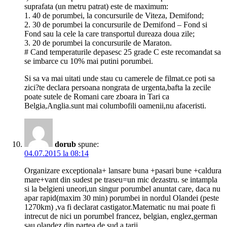
suprafata (un metru patrat) este de maximum:
1. 40 de porumbei, la concursurile de Viteza, Demifond;
2. 30 de porumbei la concursurile de Demifond – Fond si
Fond sau la cele la care transportul dureaza doua zile;
3. 20 de porumbei la concursurile de Maraton.
# Cand temperaturile depasesc 25 grade C este recomandat sa
se imbarce cu 10% mai putini porumbei.
Si sa va mai uitati unde stau cu camerele de filmat.ce poti sa
zici?te declara persoana nongrata de urgenta,bafta la zecile
poate sutele de Romani care zboara in Tari ca
Belgia,Anglia.sunt mai columbofili oamenii,nu afaceristi.
dorub
spune:
04.07.2015 la 08:14
Organizare exceptionala+ lansare buna +pasari bune +caldura
mare+vant din sudest pe traseu=un mic dezastru. se intampla
si la belgieni uneori,un singur porumbel anuntat care, daca nu
apar rapid(maxim 30 min) porumbei in nordul Olandei (peste
1270km) ,va fi declarat castigator.Matematic nu mai poate fi
intrecut de nici un porumbel francez, belgian, englez,german
sau olandez din partea de sud a tarii.