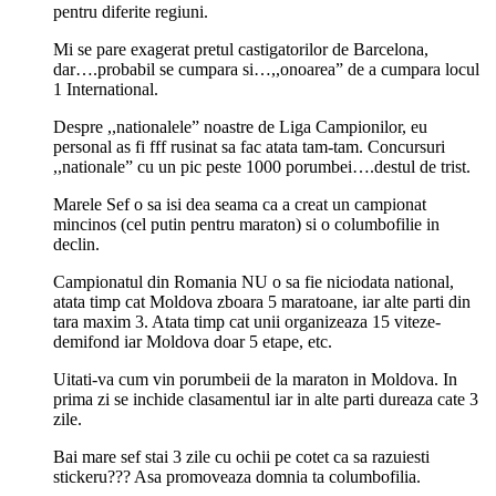
pentru diferite regiuni.
Mi se pare exagerat pretul castigatorilor de Barcelona,
dar….probabil se cumpara si…,,onoarea” de a cumpara locul
1 International.
Despre ,,nationalele” noastre de Liga Campionilor, eu
personal as fi fff rusinat sa fac atata tam-tam. Concursuri
,,nationale” cu un pic peste 1000 porumbei….destul de trist.
Marele Sef o sa isi dea seama ca a creat un campionat
mincinos (cel putin pentru maraton) si o columbofilie in
declin.
Campionatul din Romania NU o sa fie niciodata national,
atata timp cat Moldova zboara 5 maratoane, iar alte parti din
tara maxim 3. Atata timp cat unii organizeaza 15 viteze-
demifond iar Moldova doar 5 etape, etc.
Uitati-va cum vin porumbeii de la maraton in Moldova. In
prima zi se inchide clasamentul iar in alte parti dureaza cate 3
zile.
Bai mare sef stai 3 zile cu ochii pe cotet ca sa razuiesti
stickeru??? Asa promoveaza domnia ta columbofilia.