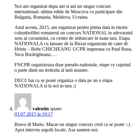
Noi am organizat dupa ani si ani un singur concurs
international- ultima editie de Moscova cu participare din
Bulgaria, Romania, Moldova, Ucraina.
Anul acesta, 2015, am organizat pentru prima data in istoria
columbofiliei romanesti un concurs NATIONAL in adevaratul
sens al cuvantului, cu centre de imbarcare in toata tara. Etapa
NATIONALA cu lansare de la Birzai organizata de catre dl.
Hristu – Bebe CHICHEANU UCPR impreuna cu Paul Rusu,
Nicu Bizdrigheanu….
FNCPR organizeaza doar pseudo-nationale, etape ce cuprind
o parte dintr-un teritoriu al tarii noastre.
DECI: hai ca se poate organiza o data pe an o etapa
NATIONALA si la noi in tara ;)
valentin
spune:
03.07.2015 la 19:17
Bravo dl Mario. Macar un singur concurs cred ca se poate :-) .
Apoi intervin orgolii locale. Asa suntem noi.