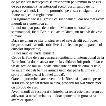
de plastic sau trestie(cum se trasnportau pe vremuri in cosuri
de pus porumbii), iar interiorul acelor custii sunt paie nu
gratare ca la noi, iar nr de porumbei pe cusca cu siguranta e
foarte mic, ca in regluament.
Cu siguranta fac si ei greseli ca sunt oameni, dar noi mai avem
muuult sa ajungem ca ei.
La noi nu apar poze de la niciun Maraton national sau
seminational, fie el Berlin sau acumBirzai, nu mai vb de vreo
filmare.
Daca ne uitam pe site-ul pipa se vad cate detalii pun(poze,
despre situatia vremii, soriri live si altele, dau pe tot parcursul
curselor importante).
La noi mucles, nada, nimic!!
Cei de la Pipa deja au cumparat castigatorul international de la
Barcelona la doar cateva ore de la validarea lui( probabil iar e
vb de zeci de mii sau poate chiar sute de mii de euro. Asta e,
ne miram de cati bani se arunca usor, dar pana la urma e un
sport in tarile alea si la nivel global).
Oare un porumbel care a venit de la Birzai si a parcurs peste
1000 km ce pret ar trebui sa aiba, probabil nu s-ar vinde nici
cu 10.000 de euro.
Avem muult de recuperat si intrebarea reala este daca vrem cu
adevarat sa ne schimbam sau doar spunem din gura ca sa
avem ce spune!!