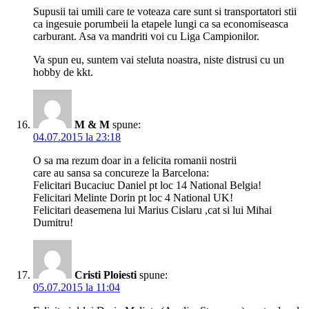
Supusii tai umili care te voteaza care sunt si transportatori stii
ca ingesuie porumbeii la etapele lungi ca sa economiseasca
carburant. Asa va mandriti voi cu Liga Campionilor.
Va spun eu, suntem vai steluta noastra, niste distrusi cu un
hobby de kkt.
M & M
spune:
04.07.2015 la 23:18
O sa ma rezum doar in a felicita romanii nostrii
care au sansa sa concureze la Barcelona:
Felicitari Bucaciuc Daniel pt loc 14 National Belgia!
Felicitari Melinte Dorin pt loc 4 National UK!
Felicitari deasemena lui Marius Cislaru ,cat si lui Mihai
Dumitru!
Cristi Ploiesti
spune:
05.07.2015 la 11:04