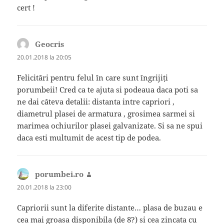
cert !
Geocris
spune:
20.01.2018 la 20:05
Felicitări pentru felul în care sunt îngrijiți
porumbeii! Cred ca te ajuta si podeaua daca poti sa
ne dai câteva detalii: distanta intre capriori ,
diametrul plasei de armatura , grosimea sarmei si
marimea ochiurilor plasei galvanizate. Si sa ne spui
daca esti multumit de acest tip de podea.
porumbei.ro
spune:
20.01.2018 la 23:00
Capriorii sunt la diferite distante… plasa de buzau e
cea mai groasa disponibila (de 8?) si cea zincata cu