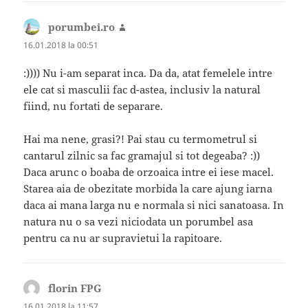
porumbei.ro
spune:
16.01.2018 la 00:51
:)))) Nu i-am separat inca. Da da, atat femelele intre
ele cat si masculii fac d-astea, inclusiv la natural
fiind, nu fortati de separare.
Hai ma nene, grasi?! Pai stau cu termometrul si
cantarul zilnic sa fac gramajul si tot degeaba? :))
Daca arunc o boaba de orzoaica intre ei iese macel.
Starea aia de obezitate morbida la care ajung iarna
daca ai mana larga nu e normala si nici sanatoasa. In
natura nu o sa vezi niciodata un porumbel asa
pentru ca nu ar supravietui la rapitoare.
florin FPG
spune:
16.01.2018 la 11:57