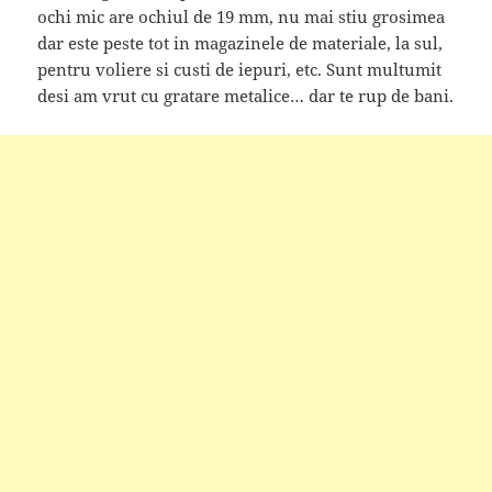
ochi mic are ochiul de 19 mm, nu mai stiu grosimea
dar este peste tot in magazinele de materiale, la sul,
pentru voliere si custi de iepuri, etc. Sunt multumit
desi am vrut cu gratare metalice… dar te rup de bani.