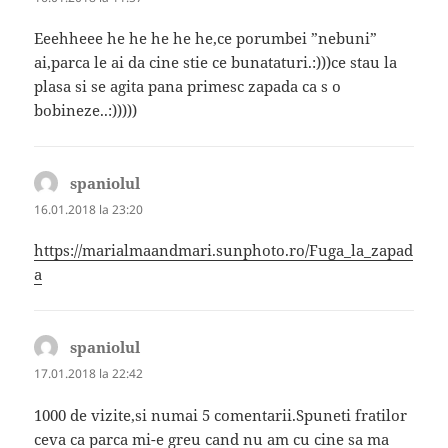
Eeehheee he he he he he,ce porumbei ”nebuni”
ai,parca le ai da cine stie ce bunataturi.:)))ce stau la
plasa si se agita pana primesc zapada ca s o
bobineze..:)))))
spaniolul
spune:
16.01.2018 la 23:20
https://marialmaandmari.sunphoto.ro/Fuga_la_zapad
a
spaniolul
spune:
17.01.2018 la 22:42
1000 de vizite,si numai 5 comentarii.Spuneti fratilor
ceva ca parca mi-e greu cand nu am cu cine sa ma