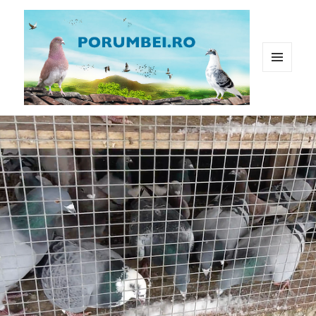
MENIU
ȘI
WIDGET-
Porumbei.ro
URI