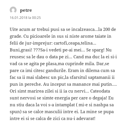
petre
spune:
16.01.2018 la 00:25
Uite acum ar trebui pusi sa se incalzeasca…la 200 de
grade. Cu picioarele in sus si niste arome taiate in
felii de jur-imprejur: cartofi,ceapa,telina…
Buni,grasi! ???Sa-i vedeti pe-ai mei… Se sparg! Nu
reusesc sa le dau o data pe zi… Cand ma duc la ei si-i
vad ca se agita pe plasa,ma cuprinde mila. Dar,se
pare ca imi citesc gandurile. Eram in dilema cum sa
fac sa ii mai slabesc un pic,la sfarsitul saptamanii ii
pun in pereche. Au inceput sa manance mai putin….
Ori simt marirea zilei si ii ia cu nervi… Cateodata
sunt nervosi se simte energia per care o degaja! Eu
nu stiu daca la voi s-a intamplat ( mi-e si nashpa sa
spun) sa se calce masculii intre ei. La mine se pupa
intre ei si se calca de zici ca nu-i adevarat!