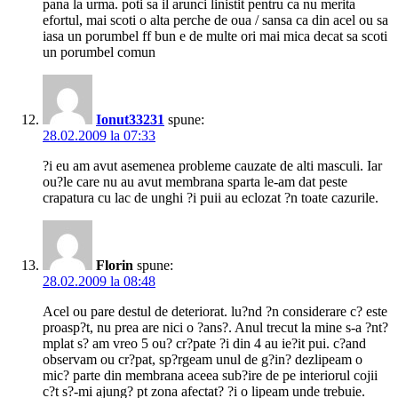
pana la urma. poti sa il arunci linistit pentru ca nu merita
efortul, mai scoti o alta perche de oua / sansa ca din acel ou sa
iasa un porumbel ff bun e de multe ori mai mica decat sa scoti
un porumbel comun
Ionut33231
spune:
28.02.2009 la 07:33
?i eu am avut asemenea probleme cauzate de alti masculi. Iar
ou?le care nu au avut membrana sparta le-am dat peste
crapatura cu lac de unghi ?i puii au eclozat ?n toate cazurile.
Florin
spune:
28.02.2009 la 08:48
Acel ou pare destul de deteriorat. lu?nd ?n considerare c? este
proasp?t, nu prea are nici o ?ans?. Anul trecut la mine s-a ?nt?
mplat s? am vreo 5 ou? cr?pate ?i din 4 au ie?it pui. c?and
observam ou cr?pat, sp?rgeam unul de g?in? dezlipeam o
mic? parte din membrana aceea sub?ire de pe interiorul cojii
c?t s?-mi ajung? pt zona afectat? ?i o lipeam unde trebuie.