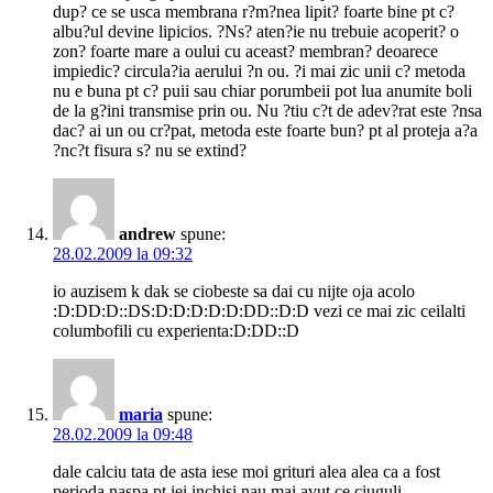
dup? ce se usca membrana r?m?nea lipit? foarte bine pt c?
albu?ul devine lipicios. ?Ns? aten?ie nu trebuie acoperit? o
zon? foarte mare a oului cu aceast? membran? deoarece
impiedic? circula?ia aerului ?n ou. ?i mai zic unii c? metoda
nu e buna pt c? puii sau chiar porumbeii pot lua anumite boli
de la g?ini transmise prin ou. Nu ?tiu c?t de adev?rat este ?nsa
dac? ai un ou cr?pat, metoda este foarte bun? pt al proteja a?a
?nc?t fisura s? nu se extind?
andrew
spune:
28.02.2009 la 09:32
io auzisem k dak se ciobeste sa dai cu nijte oja acolo
:D:DD:D::DS:D:D:D:D:D:DD::D:D vezi ce mai zic ceilalti
columbofili cu experienta:D:DD::D
maria
spune:
28.02.2009 la 09:48
dale calciu tata de asta iese moi grituri alea alea ca a fost
perioda naspa pt iei inchisi nau mai avut ce ciuguli