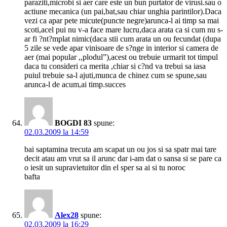
paraziti,microbi si aer care este un bun purtator de virusi.sau o
actiune mecanica (un pai,bat,sau chiar unghia parintilor).Daca
vezi ca apar pete micute(puncte negre)arunca-l ai timp sa mai
scoti,acel pui nu v-a face mare lucru,daca arata ca si cum nu s-
ar fi ?nt?mplat nimic(daca stii cum arata un ou fecundat (dupa
5 zile se vede apar vinisoare de s?nge in interior si camera de
aer (mai popular ,,plodul”),acest ou trebuie urmarit tot timpul
daca tu consideri ca merita ,chiar si c?nd va trebui sa iasa
puiul trebuie sa-l ajuti,munca de chinez cum se spune,sau
arunca-l de acum,ai timp.succes
BOGDI 83
spune:
02.03.2009 la 14:59
bai saptamina trecuta am scapat un ou jos si sa spatr mai tare
decit atau am vrut sa il arunc dar i-am dat o sansa si se pare ca
o iesit un supravietuitor din el sper sa ai si tu noroc
bafta
Alex28
spune:
02.03.2009 la 16:29