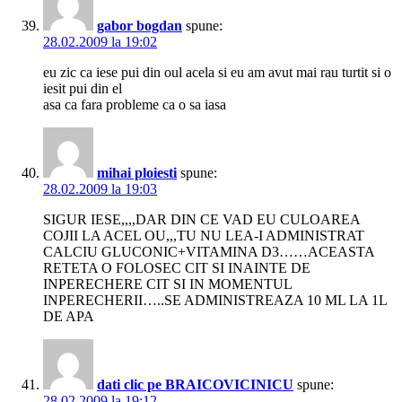
gabor bogdan
spune:
28.02.2009 la 19:02
eu zic ca iese pui din oul acela si eu am avut mai rau turtit si o
iesit pui din el
asa ca fara probleme ca o sa iasa
mihai ploiesti
spune:
28.02.2009 la 19:03
SIGUR IESE,,,,DAR DIN CE VAD EU CULOAREA
COJII LA ACEL OU,,,TU NU LEA-I ADMINISTRAT
CALCIU GLUCONIC+VITAMINA D3……ACEASTA
RETETA O FOLOSEC CIT SI INAINTE DE
INPERECHERE CIT SI IN MOMENTUL
INPERECHERII…..SE ADMINISTREAZA 10 ML LA 1L
DE APA
dati clic pe BRAICOVICINICU
spune:
28.02.2009 la 19:12