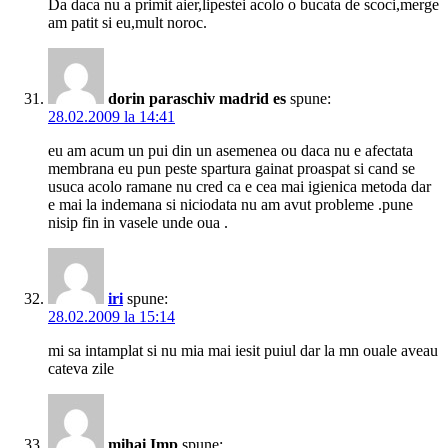
Da daca nu a primit aier,lipestei acolo o bucata de scoci,merge
am patit si eu,mult noroc.
dorin paraschiv madrid es
spune:
28.02.2009 la 14:41
eu am acum un pui din un asemenea ou daca nu e afectata
membrana eu pun peste spartura gainat proaspat si cand se
usuca acolo ramane nu cred ca e cea mai igienica metoda dar
e mai la indemana si niciodata nu am avut probleme .pune
nisip fin in vasele unde oua .
iri
spune:
28.02.2009 la 15:14
mi sa intamplat si nu mia mai iesit puiul dar la mn ouale aveau
cateva zile
mihai Imp
spune: