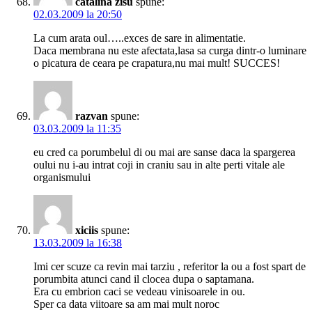
catalina zisu
spune:
02.03.2009 la 20:50
La cum arata oul…..exces de sare in alimentatie.
Daca membrana nu este afectata,lasa sa curga dintr-o luminare
o picatura de ceara pe crapatura,nu mai mult! SUCCES!
razvan
spune:
03.03.2009 la 11:35
eu cred ca porumbelul di ou mai are sanse daca la spargerea
oului nu i-au intrat coji in craniu sau in alte perti vitale ale
organismului
xiciis
spune:
13.03.2009 la 16:38
Imi cer scuze ca revin mai tarziu , referitor la ou a fost spart de
porumbita atunci cand il clocea dupa o saptamana.
Era cu embrion caci se vedeau vinisoarele in ou.
Sper ca data viitoare sa am mai mult noroc