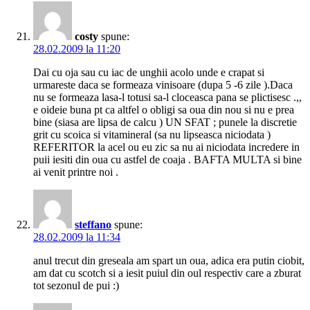
costy
spune:
28.02.2009 la 11:20
Dai cu oja sau cu iac de unghii acolo unde e crapat si
urmareste daca se formeaza vinisoare (dupa 5 -6 zile ).Daca
nu se formeaza lasa-l totusi sa-l cloceasca pana se plictisesc .,,
e oideie buna pt ca altfel o obligi sa oua din nou si nu e prea
bine (siasa are lipsa de calcu ) UN SFAT ; punele la discretie
grit cu scoica si vitamineral (sa nu lipseasca niciodata )
REFERITOR la acel ou eu zic sa nu ai niciodata incredere in
puii iesiti din oua cu astfel de coaja . BAFTA MULTA si bine
ai venit printre noi .
steffano
spune:
28.02.2009 la 11:34
anul trecut din greseala am spart un oua, adica era putin ciobit,
am dat cu scotch si a iesit puiul din oul respectiv care a zburat
tot sezonul de pui :)