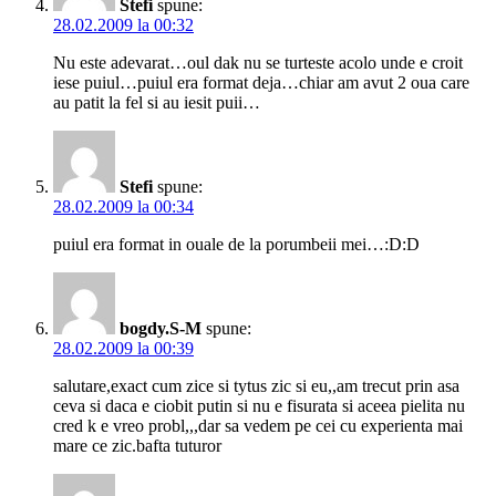
Stefi
spune:
28.02.2009 la 00:32
Nu este adevarat…oul dak nu se turteste acolo unde e croit
iese puiul…puiul era format deja…chiar am avut 2 oua care
au patit la fel si au iesit puii…
Stefi
spune:
28.02.2009 la 00:34
puiul era format in ouale de la porumbeii mei…:D:D
bogdy.S-M
spune:
28.02.2009 la 00:39
salutare,exact cum zice si tytus zic si eu,,am trecut prin asa
ceva si daca e ciobit putin si nu e fisurata si aceea pielita nu
cred k e vreo probl,,,dar sa vedem pe cei cu experienta mai
mare ce zic.bafta tuturor