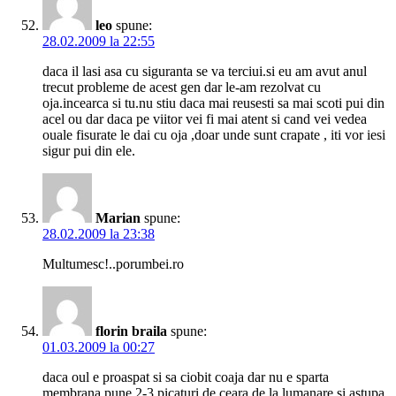
leo
spune:
28.02.2009 la 22:55
daca il lasi asa cu siguranta se va terciui.si eu am avut anul
trecut probleme de acest gen dar le-am rezolvat cu
oja.incearca si tu.nu stiu daca mai reusesti sa mai scoti pui din
acel ou dar daca pe viitor vei fi mai atent si cand vei vedea
ouale fisurate le dai cu oja ,doar unde sunt crapate , iti vor iesi
sigur pui din ele.
Marian
spune:
28.02.2009 la 23:38
Multumesc!..porumbei.ro
florin braila
spune:
01.03.2009 la 00:27
daca oul e proaspat si sa ciobit coaja dar nu e sparta
membrana pune 2-3 picaturi de ceara de la lumanare si astupa