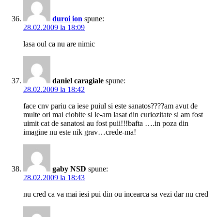
duroi ion
spune:
28.02.2009 la 18:09
lasa oul ca nu are nimic
daniel caragiale
spune:
28.02.2009 la 18:42
face cnv pariu ca iese puiul si este sanatos????am avut de
multe ori mai ciobite si le-am lasat din curiozitate si am fost
uimit cat de sanatosi au fost puii!!!bafta ….in poza din
imagine nu este nik grav…crede-ma!
gaby NSD
spune:
28.02.2009 la 18:43
nu cred ca va mai iesi pui din ou incearca sa vezi dar nu cred