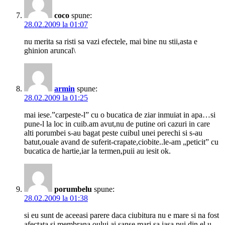
coco
spune:
28.02.2009 la 01:07
nu merita sa risti sa vazi efectele, mai bine nu stii,asta e
ghinion aruncal\
armin
spune:
28.02.2009 la 01:25
mai iese.”carpeste-l” cu o bucatica de ziar inmuiat in apa…si
pune-l la loc in cuib.am avut,nu de putine ori cazuri in care
alti porumbei s-au bagat peste cuibul unei perechi si s-au
batut,ouale avand de suferit-crapate,ciobite..le-am „peticit” cu
bucatica de hartie,iar la termen,puii au iesit ok.
porumbelu
spune:
28.02.2009 la 01:38
si eu sunt de aceeasi parere daca ciubitura nu e mare si na fost
afectata si membrana oului ai sanse mari sa iasa pui din el u