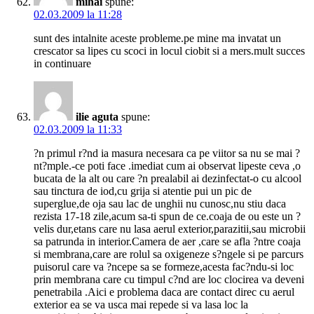
mihai
spune:
02.03.2009 la 11:28
sunt des intalnite aceste probleme.pe mine ma invatat un
crescator sa lipes cu scoci in locul ciobit si a mers.mult succes
in continuare
ilie aguta
spune:
02.03.2009 la 11:33
?n primul r?nd ia masura necesara ca pe viitor sa nu se mai ?
nt?mple.-ce poti face .imediat cum ai observat lipeste ceva ,o
bucata de la alt ou care ?n prealabil ai dezinfectat-o cu alcool
sau tinctura de iod,cu grija si atentie pui un pic de
superglue,de oja sau lac de unghii nu cunosc,nu stiu daca
rezista 17-18 zile,acum sa-ti spun de ce.coaja de ou este un ?
velis dur,etans care nu lasa aerul exterior,parazitii,sau microbii
sa patrunda in interior.Camera de aer ,care se afla ?ntre coaja
si membrana,care are rolul sa oxigeneze s?ngele si pe parcurs
puisorul care va ?ncepe sa se formeze,acesta fac?ndu-si loc
prin membrana care cu timpul c?nd are loc clocirea va deveni
penetrabila .Aici e problema daca are contact direc cu aerul
exterior ea se va usca mai repede si va lasa loc la