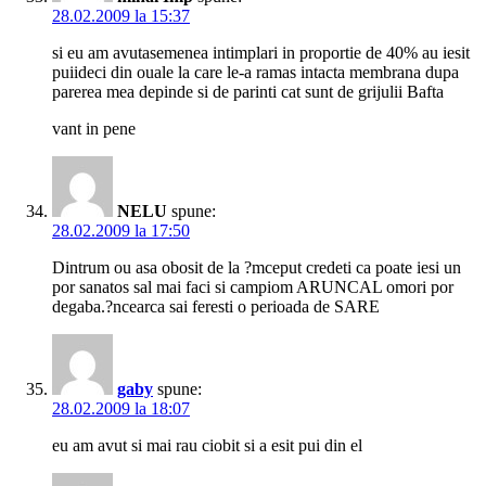
28.02.2009 la 15:37
si eu am avutasemenea intimplari in proportie de 40% au iesit
puiideci din ouale la care le-a ramas intacta membrana dupa
parerea mea depinde si de parinti cat sunt de grijulii Bafta
vant in pene
NELU
spune:
28.02.2009 la 17:50
Dintrum ou asa obosit de la ?mceput credeti ca poate iesi un
por sanatos sal mai faci si campiom ARUNCAL omori por
degaba.?ncearca sai feresti o perioada de SARE
gaby
spune:
28.02.2009 la 18:07
eu am avut si mai rau ciobit si a esit pui din el