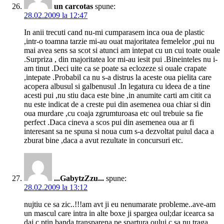
un carcotas
spune:
28.02.2009 la 12:47
In anii trecuti cand nu-mi cumparasem inca oua de plastic
,intr-o toamna tarzie mi-au ouat majoritatea femelelor ,pui nu
mai avea sens sa scot si atunci am intepat cu un cui toate ouale
.Surpriza , din majoritatea lor mi-au iesit pui .Bineinteles nu i-
am tinut .Deci uite ca se poate sa eclozeze si ouale crapate
,intepate .Probabil ca nu s-a distrus la aceste oua pielita care
acopera albusul si galbenusul .In legatura cu ideea de a tine
acesti pui ,nu stiu daca este bine ,in anumite carti am citit ca
nu este indicat de a creste pui din asemenea oua chiar si din
oua murdare ,cu coaja zgrumturoasa etc oul trebuie sa fie
perfect .Daca cineva a scos pui din asemenea oua ar fi
interesant sa ne spuna si noua cum s-a dezvoltat puiul daca a
zburat bine ,daca a avut rezultate in concursuri etc.
...GabytzZzu...
spune:
28.02.2009 la 13:12
nujtiu ce sa zic..!!!am avt ji eu nenumarate probleme..ave-am
un mascul care intra in alte boxe ji spargea oul;dar icearca sa
dai c ptin banda transparena pe spartura oului c sa nu traga