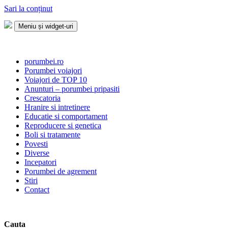
Sari la conținut
Meniu și widget-uri
Porumbei.ro
Enciclopedia porumbelului
porumbei.ro
Porumbei voiajori
Voiajori de TOP 10
Anunturi – porumbei pripasiti
Crescatoria
Hranire si intretinere
Educatie si comportament
Reproducere si genetica
Boli si tratamente
Povesti
Diverse
Incepatori
Porumbei de agrement
Stiri
Contact
Cauta