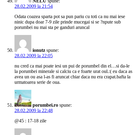
NELU
spune:
28.02.2009 la 21:54
Odata coazea sparta pot sa pun pariu cu toti ca nu mai iese
ninic dupa doar 7-9 zile prinde mucegai si se ?npute sub
porumbei nu mai sta pe ganduri aruncal
ionutz
spune:
28.02.2009 la 22:05
nu cred ca mai poate iesi un pui de porumbel din el…si da-le
la porumbei minerale si calciu ca e foarte urat oul.:( eu daca as
avea un ou asa l-as fi aruncat chiar daca nu era crapat.bafta la
urmatoarea serie de oua.
porumbei.ro
spune:
28.02.2009 la 22:48
@45 : 17-18 zile