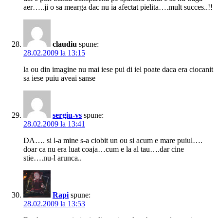
aer…..ji o sa mearga dac nu ia afectat pielita….mult succes..!!
claudiu
spune:
28.02.2009 la 13:15
la ou din imagine nu mai iese pui di iel poate daca era ciocanit
sa iese puiu aveai sanse
sergiu-vs
spune:
28.02.2009 la 13:41
DA…. si l-a mine s-a ciobit un ou si acum e mare puiul….
doar ca nu era luat coaja…cum e la al tau….dar cine
stie….nu-l arunca..
Rapi
spune:
28.02.2009 la 13:53