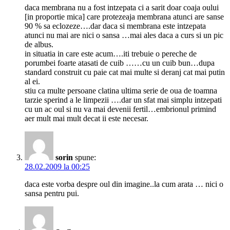
daca membrana nu a fost intzepata ci a sarit doar coaja oului
[in proportie mica] care protezeaja membrana atunci are sanse
90 % sa eclozeze….dar daca si membrana este intzepata
atunci nu mai are nici o sansa …mai ales daca a curs si un pic
de albus.
in situatia in care este acum….iti trebuie o pereche de
porumbei foarte atasati de cuib ……cu un cuib bun…dupa
standard construit cu paie cat mai multe si deranj cat mai putin
al ei.
stiu ca multe persoane clatina ultima serie de oua de toamna
tarzie sperind a le limpezii ….dar un sfat mai simplu intzepati
cu un ac oul si nu va mai devenii fertil…embrionul primind
aer mult mai mult decat ii este necesar.
sorin
spune:
28.02.2009 la 00:25
daca este vorba despre oul din imagine..la cum arata … nici o
sansa pentru pui.