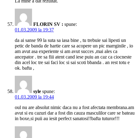
La mine a dat rezultat.
FLORIN SV :
spune:
01.03.2009 la 19:37
da ai sanse 99 la suta sa iasa bine , tu trebuie sai lipesti un
petic de banda de hartie care sa acopere un pic marrginile , io
am avut asa experiente si am avut succes ,mai ales ca
ancepator . tre sa fiii atent cand iese puiu an caz ca ciocneste
din acel loc tre sai faci loc si sai scoti bbanda . an rest totu e
ok. bafta ,
syle
spune:
01.03.2009 la 19:44
oul nu are absolut nimic daca nu a fost afectata membrana.am
avut si eu cazuri dar a fost din cauza masculilor care se bateau
in boxe,si puii au iesit perfect sanatosi!!bafta tuturor!!!