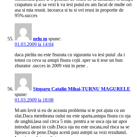
crapatura si ai sa vezi k va iesi puiul.eu am facut de multe ori
asa si mia reusit. incearca si tu si vei reusi in proportie de
95%.succes
nelu m
spune:
01.03.2009 la 14:04
daca pielita nu este fisurata cu siguranta va iesi puiul .da i
totusi cu ceva sa astupi fisura cojii .sper sa ti iese un bun
zburator .succes in 2009 vint in pene .
Stuparu Catalin Mihai-TURNU MAGURELE
spune:
01.03.2009 la 18:08
M-am lovit si eu de aceasta problema si te pot ajuta cu un
sfat.Daca membrana oului nu este sparta,astupa fisura cu oja
de unghii,lasa oul circa 5 min. pentru a se usca oja iar apoi
introdul iarasi in cuib.Daca oja nu este uscata,oul risca sa se
lipeasca de pene.Dupa acesti pasi astepti sa vezi rezultatul.