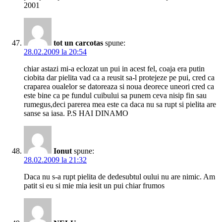
2001
tot un carcotas
spune:
28.02.2009 la 20:54
chiar astazi mi-a eclozat un pui in acest fel, coaja era putin
ciobita dar pielita vad ca a reusit sa-l protejeze pe pui, cred ca
craparea oualelor se datoreaza si noua deorece uneori cred ca
este bine ca pe fundul cuibului sa punem ceva nisip fin sau
rumegus,deci parerea mea este ca daca nu sa rupt si pielita are
sanse sa iasa. P.S HAI DINAMO
Ionut
spune:
28.02.2009 la 21:32
Daca nu s-a rupt pielita de dedesubtul oului nu are nimic. Am
patit si eu si mie mia iesit un pui chiar frumos