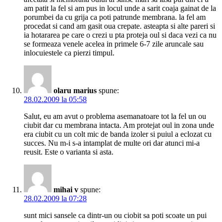
am patit la fel si am pus in locul unde a sarit coaja gainat de la
porumbei da cu grija ca poti patrunde membrana. la fel am
procedat si cand am gasit oua crepate. asteapta si alte pareri si
ia hotararea pe care o crezi u pta proteja oul si daca vezi ca nu
se formeaza venele acelea in primele 6-7 zile aruncale sau
inlocuiestele ca pierzi timpul.
olaru marius
spune:
28.02.2009 la 05:58
Salut, eu am avut o problema asemanatoare tot la fel un ou
ciubit dar cu membrana intacta. Am protejat oul in zona unde
era ciubit cu un colt mic de banda izoler si puiul a eclozat cu
succes. Nu m-i s-a intamplat de multe ori dar atunci mi-a
reusit. Este o varianta si asta.
mihai v
spune:
28.02.2009 la 07:28
sunt mici sansele ca dintr-un ou ciobit sa poti scoate un pui