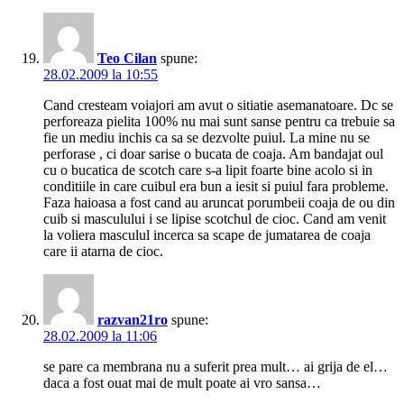
Teo Cilan
spune:
28.02.2009 la 10:55
Cand cresteam voiajori am avut o sitiatie asemanatoare. Dc se
perforeaza pielita 100% nu mai sunt sanse pentru ca trebuie sa
fie un mediu inchis ca sa se dezvolte puiul. La mine nu se
perforase , ci doar sarise o bucata de coaja. Am bandajat oul
cu o bucatica de scotch care s-a lipit foarte bine acolo si in
conditiile in care cuibul era bun a iesit si puiul fara probleme.
Faza haioasa a fost cand au aruncat porumbeii coaja de ou din
cuib si masculului i se lipise scotchul de cioc. Cand am venit
la voliera masculul incerca sa scape de jumatarea de coaja
care ii atarna de cioc.
razvan21ro
spune:
28.02.2009 la 11:06
se pare ca membrana nu a suferit prea mult… ai grija de el…
daca a fost ouat mai de mult poate ai vro sansa…