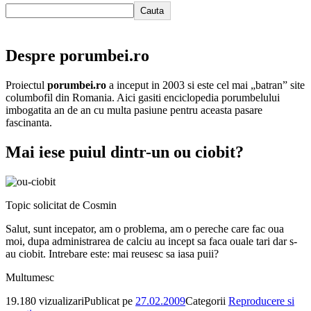
Cauta
Despre porumbei.ro
Proiectul
porumbei.ro
a inceput in 2003 si este cel mai „batran” site
columbofil din Romania. Aici gasiti enciclopedia porumbelului
imbogatita an de an cu multa pasiune pentru aceasta pasare
fascinanta.
Mai iese puiul dintr-un ou ciobit?
Topic solicitat de Cosmin
Salut, sunt incepator, am o problema, am o pereche care fac oua
moi, dupa administrarea de calciu au incept sa faca ouale tari dar s-
au ciobit. Intrebare este: mai reusesc sa iasa puii?
Multumesc
19.180 vizualizari
Publicat pe
27.02.2009
Categorii
Reproducere si