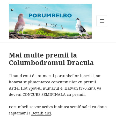
MENIU
ȘI
WIDGET-
Porumbei.ro
URI
Mai multe premii la
Columbodromul Dracula
Tinand cont de numarul porumbeilor inscrisi, am
hotarat suplimentarea concursurilor cu premii.
Astfel Hot Spot-ul numarul 4, Hatvan (370 km), va
deveni CONCURS SEMIFINALA cu premii.
Porumbeii se vor activa inaintea semifinalei cu doua
saptamani !
Detalii aici
.