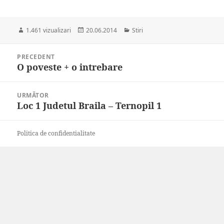
Publicat
Categorii
1.461 vizualizari
20.06.2014
Stiri
pe
Navigare
PRECEDENT
în
O poveste + o intrebare
Articolul
articole
anterior:
URMĂTOR
Loc 1 Judetul Braila – Ternopil 1
Articolul
următor:
Politica de confidentialitate