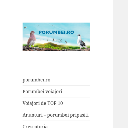
Porumbei.ro
Enciclopedia porumbelului
porumbei.ro
Porumbei voiajori
Voiajori de TOP 10
Anunturi – porumbei pripasiti
Crescatoria