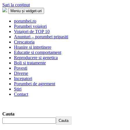
Sari la conținut
Meniu și widget-uri
Porumbei.ro
Enciclopedia porumbelului
porumbei.ro
Porumbei voiajori
Voiajori de TOP 10
Anunturi – porumbei pripasiti
Crescatoria
Hranire si intretinere
Educatie si comportament
Reproducere si genetica
Boli si tratamente
Povesti
Diverse
Incepatori
Porumbei de agrement
Stiri
Contact
Cauta
Cauta