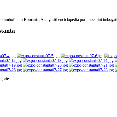
e columbofil din Romania. Aici gasiti enciclopedia porumbelului imbogati
stanta
egorie