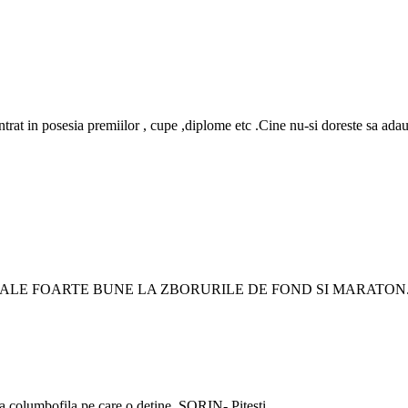
intrat in posesia premiilor , cupe ,diplome etc .Cine nu-si doreste sa adau
ALE FOARTE BUNE LA ZBORURILE DE FOND SI MARATON
a columbofila pe care o detine. SORIN- Pitesti