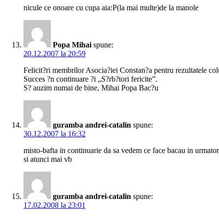
nicule ce onoare cu cupa aia:P(la mai multe)de la manole
Popa Mihai
spune:
20.12.2007 la 20:59
Felicit?ri membrilor Asocia?iei Constan?a pentru rezultatele col
Succes ?n continuare ?i „S?rb?tori fericite”.
S? auzim numai de bine, Mihai Popa Bac?u
guramba andrei-catalin
spune:
30.12.2007 la 16:32
misto-bafta in continuarie da sa vedem ce face bacau in urmatori
si atunci mai vb
guramba andrei-catalin
spune:
17.02.2008 la 23:01