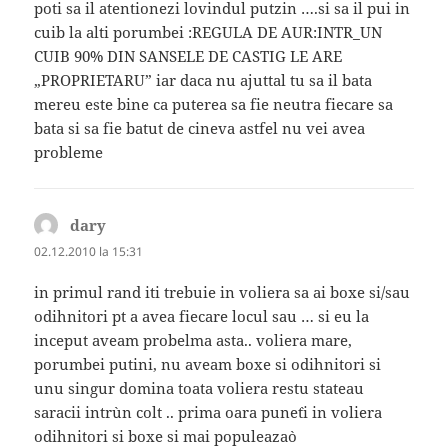
poti sa il atentionezi lovindul putzin ….si sa il pui in
cuib la alti porumbei :REGULA DE AUR:INTR_UN
CUIB 90% DIN SANSELE DE CASTIG LE ARE
„PROPRIETARU” iar daca nu ajuttal tu sa il bata
mereu este bine ca puterea sa fie neutra fiecare sa
bata si sa fie batut de cineva astfel nu vei avea
probleme
dary
spune:
02.12.2010 la 15:31
in primul rand iti trebuie in voliera sa ai boxe si/sau
odihnitori pt a avea fiecare locul sau … si eu la
inceput aveam probelma asta.. voliera mare,
porumbei putini, nu aveam boxe si odihnitori si
unu singur domina toata voliera restu stateau
saracii intr`un colt .. prima oara pune`ti in voliera
odihnitori si boxe si mai populeaza`o