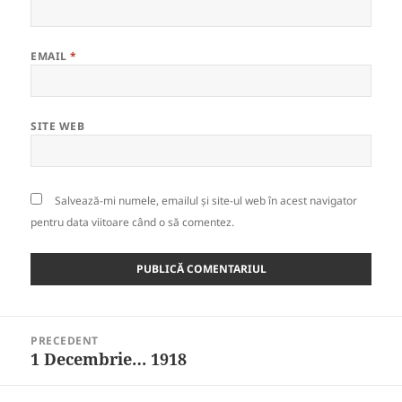
EMAIL
*
SITE WEB
Salvează-mi numele, emailul și site-ul web în acest navigator
pentru data viitoare când o să comentez.
Navigare
PRECEDENT
în
1 Decembrie… 1918
Articolul
articole
anterior: