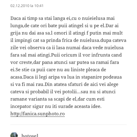
02.12.2010 la 10:41
Daca ai timp sa stai langa ei,cu o nuieielusa mai
lunga,de cate ori bate puii atingel si u pe el.Dar ai
grija nu dai asa sa.l omori il atingi f putin mai mult
il impingi cat sa prinda frica de nuielusa.dupa cateva
zile vei observa ca ii lasa numai daca vede nuielusa
fara sal mai atingi.Puii oricum il vor infrunta cand
vor creste,dar pana atunci sar putea sa ramai fara
ei.Se stie ca puii care nu au liniste pleaca de
acasa.Daca ii legi aripa va lua in stapanire podeaua
si va fi mai rau.Din atatea sfaturi de aici vei alege
cateva si probabil il vei potolii…sau nu si atunci
ramane varianta sa scapi de el,dar cum esti
incepator sigur nu iti surade aceasta idee.
http://fanica.sunphoto.ro
botosel_
spune: