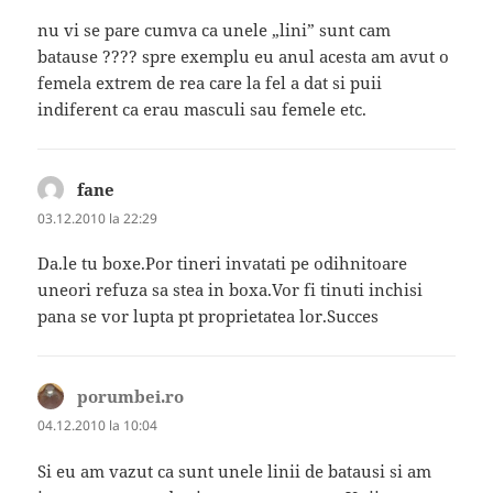
nu vi se pare cumva ca unele „lini” sunt cam
batause ???? spre exemplu eu anul acesta am avut o
femela extrem de rea care la fel a dat si puii
indiferent ca erau masculi sau femele etc.
fane
spune:
03.12.2010 la 22:29
Da.le tu boxe.Por tineri invatati pe odihnitoare
uneori refuza sa stea in boxa.Vor fi tinuti inchisi
pana se vor lupta pt proprietatea lor.Succes
porumbei.ro
spune:
04.12.2010 la 10:04
Si eu am vazut ca sunt unele linii de batausi si am