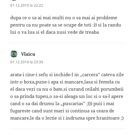
01.12.2010 la 22:22
dupa ce o sa ai mai multi nu o sa mai ai probleme
pentru ca nu poate sa se ocupe de toti :)) si la randu
lui o va lua si el daca nusi vede de treaba
Vlaicu
spune:
01.12.2010 la 23:39
arata-i cine-i sefu si inchide-l in „carcera” cateva zile
intr-o boxa,pune-i apa si mancare,lasa si femela cu
el daca vezi ca nu o bate,si curand ceilalti porumbeii
o sa prinda tupeu,o sa-si aleaga un loc si o sa-l apere
cand o sa dai drumu la „puscarias” ;))) puii i mai
fugareste cand sunt mari si continua sa ceara de
mancare,le da o lectie si i indruma spre hranitoare ;)