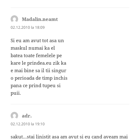
Madalin.neamt
spune:
02.12.2010 la 18:09
Si eu am avut tot asa un
maskul numai ka el
batea toate femelele pe
kare le prindea.eu zik ka
e mai bine sa il tii singur
o perioada de timp inchis
pana ce prind tupeu si
puii.
adr.
spune:
02.12.2010 la 19:10
sakut…stai linistit asa am avut si eu cand aveam mai