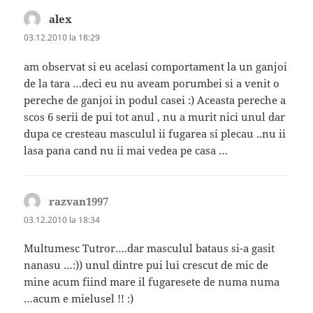
alex
spune:
03.12.2010 la 18:29
am observat si eu acelasi comportament la un ganjoi
de la tara …deci eu nu aveam porumbei si a venit o
pereche de ganjoi in podul casei :) Aceasta pereche a
scos 6 serii de pui tot anul , nu a murit nici unul dar
dupa ce cresteau masculul ii fugarea si plecau ..nu ii
lasa pana cand nu ii mai vedea pe casa …
razvan1997
spune:
03.12.2010 la 18:34
Multumesc Tutror….dar masculul bataus si-a gasit
nanasu …:)) unul dintre pui lui crescut de mic de
mine acum fiind mare il fugaresete de numa numa
…acum e mielusel !! :)