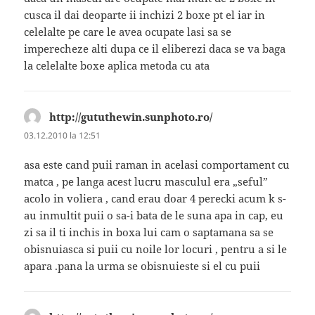
cusca il dai deoparte ii inchizi 2 boxe pt el iar in
celelalte pe care le avea ocupate lasi sa se
imperecheze alti dupa ce il eliberezi daca se va baga
la celelalte boxe aplica metoda cu ata
http://gututhewin.sunphoto.ro/
spune:
03.12.2010 la 12:51
asa este cand puii raman in acelasi comportament cu
matca , pe langa acest lucru masculul era „seful”
acolo in voliera , cand erau doar 4 perecki acum k s-
au inmultit puii o sa-i bata de le suna apa in cap, eu
zi sa il ti inchis in boxa lui cam o saptamana sa se
obisnuiasca si puii cu noile lor locuri , pentru a si le
apara .pana la urma se obisnuieste si el cu puii