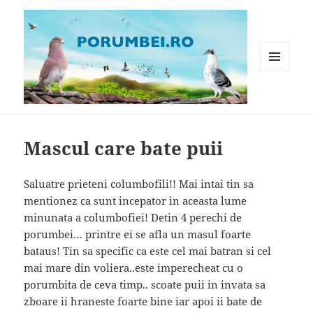
MENIU
ȘI
WIDGET-
Porumbei.ro
URI
Mascul care bate puii
Saluatre prieteni columbofili!! Mai intai tin sa
mentionez ca sunt incepator in aceasta lume
minunata a columbofiei! Detin 4 perechi de
porumbei… printre ei se afla un masul foarte
bataus! Tin sa specific ca este cel mai batran si cel
mai mare din voliera..este imperecheat cu o
porumbita de ceva timp.. scoate puii in invata sa
zboare ii hraneste foarte bine iar apoi ii bate de