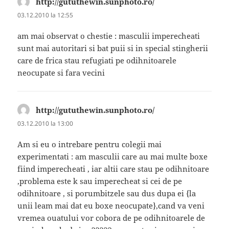
http://gututhewin.sunphoto.ro/
spune:
03.12.2010 la 12:55
am mai observat o chestie : masculii imperecheati
sunt mai autoritari si bat puii si in special stingherii
care de frica stau refugiati pe odihnitoarele
neocupate si fara vecini
http://gututhewin.sunphoto.ro/
spune:
03.12.2010 la 13:00
Am si eu o intrebare pentru colegii mai
experimentati : am masculii care au mai multe boxe
fiind imperecheati , iar altii care stau pe odihnitoare
,problema este k sau imperecheat si cei de pe
odihnitoare , si porumbitzele sau dus dupa ei {la
unii leam mai dat eu boxe neocupate},cand va veni
vremea ouatului vor cobora de pe odihnitoarele de