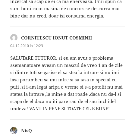
incercat sa scap de ei ca ma enerveaza. Unii spun ca
sunt buni ca in masina de concurs se descurca mai
bine dar nu cred, doar isi consuma energia.
CORNITESCU IONUT COSMINH
spune:
04.12.2010 la 12:23
SALUTARE TUTUROR, si eu am avut o problema
asemanatoare aveam un mascul de vreo 1 an de zile
si dintre toti se gasise el sa stea la intrare si nu imi
lasa porumbeii sa imi intre si sa iasa in special cu
puii ,si i-am legat aripa o vreme si s-a potolit nu mai
statea la intrare ,la mine a dat roade .daca nu da-l si
scapa de el daca nu iti pare rau de el sau inchidel
undeva! VANT IN PENE SI TOATE CEL.E BUNE!
NisQ
spune: