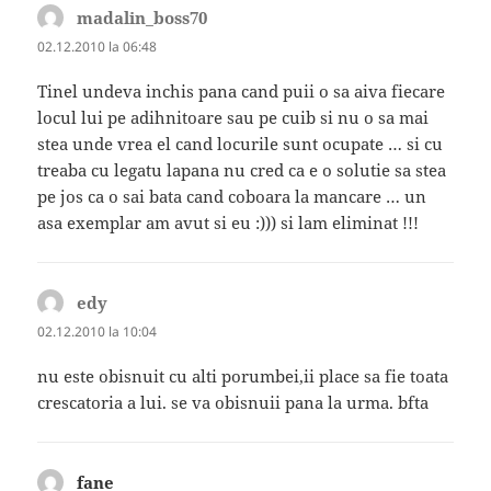
madalin_boss70
spune:
02.12.2010 la 06:48
Tinel undeva inchis pana cand puii o sa aiva fiecare
locul lui pe adihnitoare sau pe cuib si nu o sa mai
stea unde vrea el cand locurile sunt ocupate … si cu
treaba cu legatu lapana nu cred ca e o solutie sa stea
pe jos ca o sai bata cand coboara la mancare … un
asa exemplar am avut si eu :))) si lam eliminat !!!
edy
spune:
02.12.2010 la 10:04
nu este obisnuit cu alti porumbei,ii place sa fie toata
crescatoria a lui. se va obisnuii pana la urma. bfta
fane
spune: