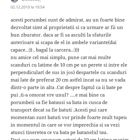
02.12.2010 la 10:54
acesti porumbei sunt de admirat, au un foarte bine
dezvoltat simt al proprietatii si ca urmare ar fii un
bun zburator. daca ar fi sa asculti la sfaturile
anterioare ai scapa de el in ambele variante(dai
capace..:)) , bagal la carcera..:)))
nu amice cel mai simplu, pune cat mai multe
scanduri cu latime de 10 cm pe un perete si intre ele
perpendicular( de sus in jos) despartele cu scanduri
mai late de preferat 20 cm astfel incat sa nu se vada
dintr-o parte in alta .Cat despre faptul ca ii bate pe
pui ,ti-a omorat vre unul? ….e mai bine ca
porumbeii sa fie batausi sa bata in cusca de
transport decat sa fie batuti .Acesti pui care
momentan sunt batuti vor prinde foarte mult tupeu
in momentul in care se vor imperechia si sa vezi
atunci tineretea ce va bata pe batanelul tau.
Deci asa cum spuneam caturi de 10 cm latime maxim