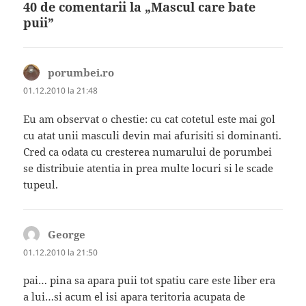
40 de comentarii la „Mascul care bate
puii”
porumbei.ro
spune:
01.12.2010 la 21:48
Eu am observat o chestie: cu cat cotetul este mai gol
cu atat unii masculi devin mai afurisiti si dominanti.
Cred ca odata cu cresterea numarului de porumbei
se distribuie atentia in prea multe locuri si le scade
tupeul.
George
spune:
01.12.2010 la 21:50
pai… pina sa apara puii tot spatiu care este liber era
a lui…si acum el isi apara teritoria acupata de