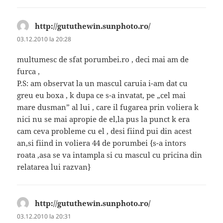
http://gututhewin.sunphoto.ro/
spune:
03.12.2010 la 20:28
multumesc de sfat porumbei.ro , deci mai am de
furca ,
P.S: am observat la un mascul caruia i-am dat cu
greu eu boxa , k dupa ce s-a invatat, pe „cel mai
mare dusman” al lui , care il fugarea prin voliera k
nici nu se mai apropie de el,la pus la punct k era
cam ceva probleme cu el , desi fiind pui din acest
an,si fiind in voliera 44 de porumbei {s-a intors
roata ,asa se va intampla si cu mascul cu pricina din
relatarea lui razvan}
http://gututhewin.sunphoto.ro/
spune:
03.12.2010 la 20:31