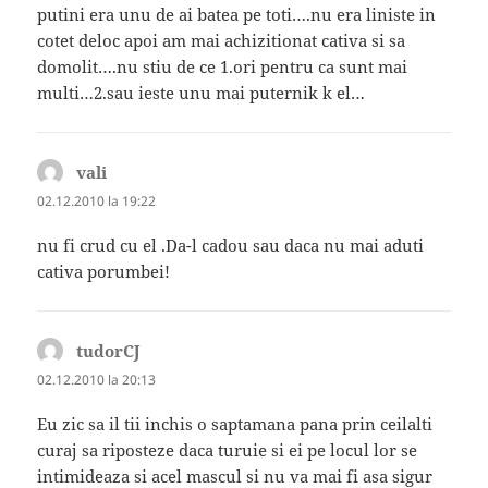
putini era unu de ai batea pe toti….nu era liniste in
cotet deloc apoi am mai achizitionat cativa si sa
domolit….nu stiu de ce 1.ori pentru ca sunt mai
multi…2.sau ieste unu mai puternik k el…
vali
spune:
02.12.2010 la 19:22
nu fi crud cu el .Da-l cadou sau daca nu mai aduti
cativa porumbei!
tudorCJ
spune:
02.12.2010 la 20:13
Eu zic sa il tii inchis o saptamana pana prin ceilalti
curaj sa riposteze daca turuie si ei pe locul lor se
intimideaza si acel mascul si nu va mai fi asa sigur