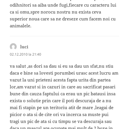
odihnitori sa aiba unde fugi,fiecare cu caracteru lui
ca si omu,spre norocu nostru nu exista ceva
superior noua care sa ne dreseze cum facem noi cu
animalele.
luci
spune:
02.12.2010 la 21:40
va salut ,as dori sa dau si eu sa dau un sfat,nu stiu
daca e bine sa lovesti porumbei urasc acest lucru am
vazut la uni prieteni acesta fapta urita din partea
lor,am vazut si in cazuri in care au sacrificat pasari
bune din cauza faptului ca erau un pic batausi insa
exista o solutie prin care il poti descuraja de a nu
mai fi stapin pe un teritoriu atit de mare ,leagai de
picior o ata si de cite ori va incerca sa muste pui
tragi un pic de ata si cu timpu se va descuraja sau
daca un mascul are ocupate mai mult de 2 boxe in