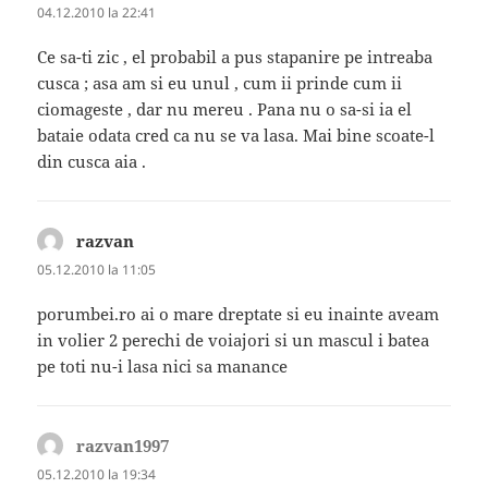
04.12.2010 la 22:41
Ce sa-ti zic , el probabil a pus stapanire pe intreaba
cusca ; asa am si eu unul , cum ii prinde cum ii
ciomageste , dar nu mereu . Pana nu o sa-si ia el
bataie odata cred ca nu se va lasa. Mai bine scoate-l
din cusca aia .
razvan
spune:
05.12.2010 la 11:05
porumbei.ro ai o mare dreptate si eu inainte aveam
in volier 2 perechi de voiajori si un mascul i batea
pe toti nu-i lasa nici sa manance
razvan1997
spune:
05.12.2010 la 19:34