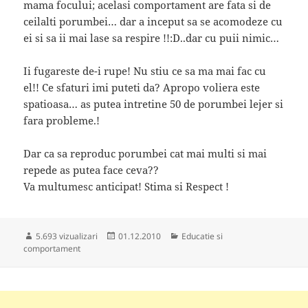
mama focului; acelasi comportament are fata si de
ceilalti porumbei… dar a inceput sa se acomodeze cu
ei si sa ii mai lase sa respire !!:D..dar cu puii nimic…
Ii fugareste de-i rupe! Nu stiu ce sa ma mai fac cu
el!! Ce sfaturi imi puteti da? Apropo voliera este
spatioasa… as putea intretine 50 de porumbei lejer si
fara probleme.!
Dar ca sa reproduc porumbei cat mai multi si mai
repede as putea face ceva??
Va multumesc anticipat! Stima si Respect !
Publicat
Categorii
5.693 vizualizari
01.12.2010
Educatie si
pe
comportament