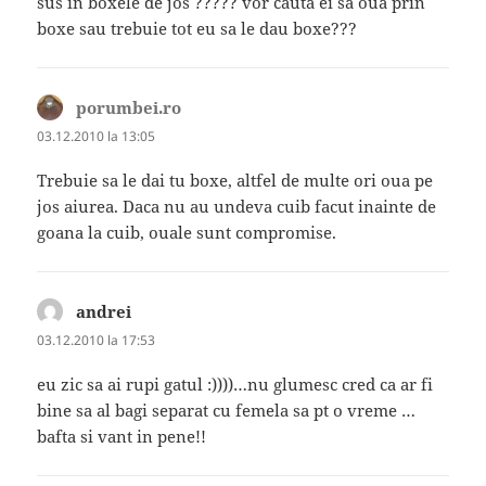
sus in boxele de jos ????? vor cauta ei sa oua prin
boxe sau trebuie tot eu sa le dau boxe???
porumbei.ro
spune:
03.12.2010 la 13:05
Trebuie sa le dai tu boxe, altfel de multe ori oua pe
jos aiurea. Daca nu au undeva cuib facut inainte de
goana la cuib, ouale sunt compromise.
andrei
spune:
03.12.2010 la 17:53
eu zic sa ai rupi gatul :))))…nu glumesc cred ca ar fi
bine sa al bagi separat cu femela sa pt o vreme …
bafta si vant in pene!!