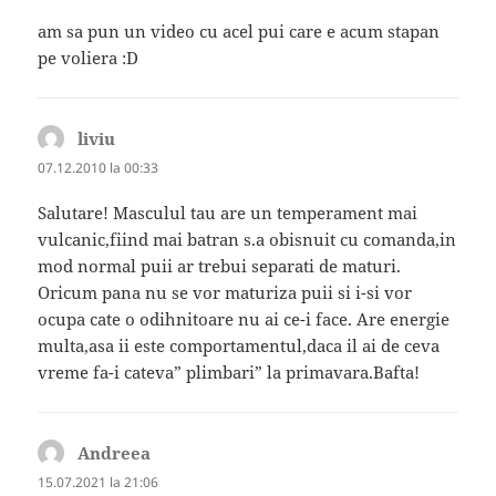
am sa pun un video cu acel pui care e acum stapan
pe voliera :D
liviu
spune:
07.12.2010 la 00:33
Salutare! Masculul tau are un temperament mai
vulcanic,fiind mai batran s.a obisnuit cu comanda,in
mod normal puii ar trebui separati de maturi.
Oricum pana nu se vor maturiza puii si i-si vor
ocupa cate o odihnitoare nu ai ce-i face. Are energie
multa,asa ii este comportamentul,daca il ai de ceva
vreme fa-i cateva” plimbari” la primavara.Bafta!
Andreea
spune:
15.07.2021 la 21:06