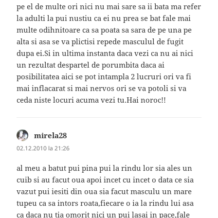
pe el de multe ori nici nu mai sare sa ii bata ma refer
la adulti la pui nustiu ca ei nu prea se bat fale mai
multe odihnitoare ca sa poata sa sara de pe una pe
alta si asa se va plictisi repede masculul de fugit
dupa ei.Si in ultima instanta daca vezi ca nu ai nici
un rezultat despartel de porumbita daca ai
posibilitatea aici se pot intampla 2 lucruri ori va fi
mai inflacarat si mai nervos ori se va potoli si va
ceda niste locuri acuma vezi tu.Hai noroc!!
mirela28
spune:
02.12.2010 la 21:26
al meu a batut pui pina pui la rindu lor sia ales un
cuib si au facut oua apoi incet cu incet o data ce sia
vazut pui iesiti din oua sia facut masculu un mare
tupeu ca sa intors roata,fiecare o ia la rindu lui asa
ca daca nu tia omorit nici un pui lasai in pace,fale