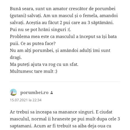
Bună seara, sunt un amator crescător de porumbei
(gutani) salvați. Am un mascul și o femela, amandoi
salvați. Aceștia au făcut 2 pui care au 3 săptămâni.
Pui nu se pot hrăni singuri :(.
Problema mea este ca masculul a început sa își bata
puii. Ce as putea face?
Nu am alți porumbei, și amândoi adulți îmi sunt
dragi.
Ma puteți ajuta va rog cu un sfat.
Multumesc tare mult :)
porumbei.ro
spune:
15.07.2021 la 22:34
Ar trebui sa inceapa sa manance singuri. E ciudat
masculul, normal ii hraneste pe pui mult dupa cele 3
saptamani. Acum ar fi trebuit sa aiba deja oua cu