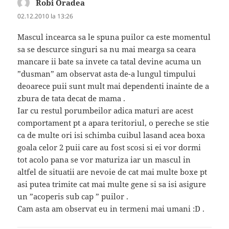
Robi Oradea
spune:
02.12.2010 la 13:26
Mascul incearca sa le spuna puilor ca este momentul
sa se descurce singuri sa nu mai mearga sa ceara
mancare ii bate sa invete ca tatal devine acuma un
”dusman” am observat asta de-a lungul timpului
deoarece puii sunt mult mai dependenti inainte de a
zbura de tata decat de mama .
Iar cu restul porumbeilor adica maturi are acest
comportament pt a apara teritoriul, o pereche se stie
ca de multe ori isi schimba cuibul lasand acea boxa
goala celor 2 puii care au fost scosi si ei vor dormi
tot acolo pana se vor maturiza iar un mascul in
altfel de situatii are nevoie de cat mai multe boxe pt
asi putea trimite cat mai multe gene si sa isi asigure
un ”acoperis sub cap ” puilor .
Cam asta am observat eu in termeni mai umani :D .