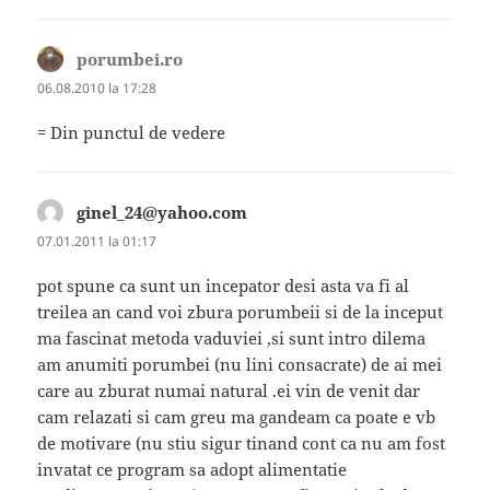
porumbei.ro
spune:
06.08.2010 la 17:28
= Din punctul de vedere
ginel_24@yahoo.com
spune:
07.01.2011 la 01:17
pot spune ca sunt un incepator desi asta va fi al
treilea an cand voi zbura porumbeii si de la inceput
ma fascinat metoda vaduviei ,si sunt intro dilema
am anumiti porumbei (nu lini consacrate) de ai mei
care au zburat numai natural .ei vin de venit dar
cam relazati si cam greu ma gandeam ca poate e vb
de motivare (nu stiu sigur tinand cont ca nu am fost
invatat ce program sa adopt alimentatie