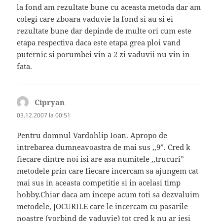
la fond am rezultate bune cu aceasta metoda dar am
colegi care zboara vaduvie la fond si au si ei
rezultate bune dar depinde de multe ori cum este
etapa respectiva daca este etapa grea ploi vand
puternic si porumbei vin a 2 zi vaduvii nu vin in
fata.
Cipryan
spune:
03.12.2007 la 00:51
Pentru domnul Vardohlip Ioan. Apropo de
intrebarea dumneavoastra de mai sus ,,9”. Cred k
fiecare dintre noi isi are asa numitele ,,trucuri”
metodele prin care fiecare incercam sa ajungem cat
mai sus in aceasta competitie si in acelasi timp
hobby.Chiar daca am incepe acum toti sa dezvaluim
metodele, JOCURILE care le incercam cu pasarile
noastre (vorbind de vaduvie) tot cred k nu ar iesi