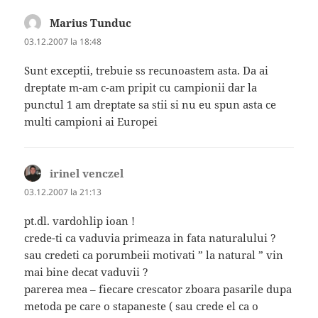
Marius Tunduc
spune:
03.12.2007 la 18:48
Sunt exceptii, trebuie ss recunoastem asta. Da ai
dreptate m-am c-am pripit cu campionii dar la
punctul 1 am dreptate sa stii si nu eu spun asta ce
multi campioni ai Europei
irinel venczel
spune:
03.12.2007 la 21:13
pt.dl. vardohlip ioan !
crede-ti ca vaduvia primeaza in fata naturalului ?
sau credeti ca porumbeii motivati ” la natural ” vin
mai bine decat vaduvii ?
parerea mea – fiecare crescator zboara pasarile dupa
metoda pe care o stapaneste ( sau crede el ca o