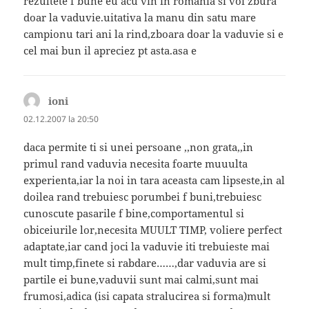
rezultete f bune eu acu vin in romania si voi zbura
doar la vaduvie.uitativa la manu din satu mare
campionu tari ani la rind,zboara doar la vaduvie si e
cel mai bun il apreciez pt asta.asa e
ioni
spune:
02.12.2007 la 20:50
daca permite ti si unei persoane ,,non grata,,in
primul rand vaduvia necesita foarte muuulta
experienta,iar la noi in tara aceasta cam lipseste,in al
doilea rand trebuiesc porumbei f buni,trebuiesc
cunoscute pasarile f bine,comportamentul si
obiceiurile lor,necesita MUULT TIMP, voliere perfect
adaptate,iar cand joci la vaduvie iti trebuieste mai
mult timp,finete si rabdare……,dar vaduvia are si
partile ei bune,vaduvii sunt mai calmi,sunt mai
frumosi,adica (isi capata stralucirea si forma)mult