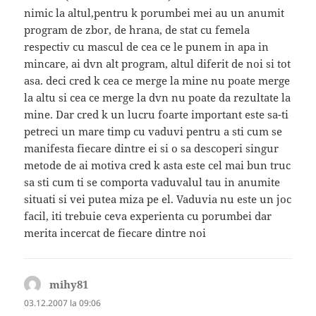
nimic la altul,pentru k porumbei mei au un anumit
program de zbor, de hrana, de stat cu femela
respectiv cu mascul de cea ce le punem in apa in
mincare, ai dvn alt program, altul diferit de noi si tot
asa. deci cred k cea ce merge la mine nu poate merge
la altu si cea ce merge la dvn nu poate da rezultate la
mine. Dar cred k un lucru foarte important este sa-ti
petreci un mare timp cu vaduvi pentru a sti cum se
manifesta fiecare dintre ei si o sa descoperi singur
metode de ai motiva cred k asta este cel mai bun truc
sa sti cum ti se comporta vaduvalul tau in anumite
situati si vei putea miza pe el. Vaduvia nu este un joc
facil, iti trebuie ceva experienta cu porumbei dar
merita incercat de fiecare dintre noi
mihy81
spune:
03.12.2007 la 09:06