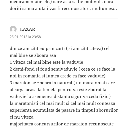
medicamentatie etc.) oare asta sa fie motivul . daca
doriti sa ma ajutati vas fi recunoscator . multumesc .
LAZAR
spune:
25.01.2013 la 23:58
din ce am citit eu prin carti ( si am citit citeva) cel
mai bine se zboara asa
1 viteza cel mai bine este la vaduvie
2 demi-fond si fond semivaduvie ( ceea ce se face la
noi in romania si lumea crede ca face vaduvie)
3 maraton se zboara la natural ( un maratonist care
alearga acasa la femela pentru va este zburat la
vaduvie la asemenea distanta sigur va ceda fizic )
la maratonisti cel mai mult si cel mai mult conteaza
experienta acumulata de pasare in timpul zborurilor
ci nu viteza
majoritatea concursurilor de maraton recunoscute