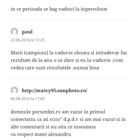
in ce perioada se bag vaduvi la inperecheat
paul
spune:
22.06.2010 la 12:25
Marii (campioni) la vaduvie zboara si intradevar fac
rezultate de la anu o sa zbor si eu la vaduvie ,vom
vedea care sunt rezultatele .numai bine
http://matey95.sunphoto.ro/
spune:
06.08.2010 la 17:05
domnule porumbei.ro am vazut in primul
comectariu ca ati scris” d.p.d.v si am mai vazut si in
alte comentarii si nu stiu ce inseamna
cu respect matei alexandru