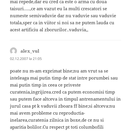
mai repede,dar eu cred ca este o arma cu doua
taisuri…..,ce am vazut eu la multi crescatori se
numeste semivaduvie dar nu vaduvie sau vaduvie
totala,sper ca in viitor si noi sa ne putem lauda cu
acest artificiu al zborurilor..vaduvia,,
alex_vul
spune:
02.12.2007 la 21:05
poate nu m-am exprimat bine;nu am vrut sa se
inteleaga mai putin timp de stat intre porumbei sau
mai putin timp in ceea ce priveste
curatenia,ingrijirea.cred ca putem economisi timp
sau putem face altceva in timpul antrenamentului in
jurul casa pt k vaduvii zboara ff bine;si altceva:nu
mai avem probleme cu reproductia-
inelarea,curatenia zilnica in boxe,de ce nu si
aparitia bolilor.Cu respect pt toti columbofili