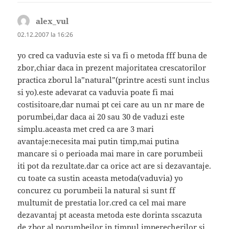
alex_vul
spune:
02.12.2007 la 16:26
yo cred ca vaduvia este si va fi o metoda fff buna de
zbor,chiar daca in prezent majoritatea crescatorilor
practica zborul la”natural”(printre acesti sunt inclus
si yo).este adevarat ca vaduvia poate fi mai
costisitoare,dar numai pt cei care au un nr mare de
porumbei,dar daca ai 20 sau 30 de vaduzi este
simplu.aceasta met cred ca are 3 mari
avantaje:necesita mai putin timp,mai putina
mancare si o perioada mai mare in care porumbeii
iti pot da rezultate.dar ca orice act are si dezavantaje.
cu toate ca sustin aceasta metoda(vaduvia) yo
concurez cu porumbeii la natural si sunt ff
multumit de prestatia lor.cred ca cel mai mare
dezavantaj pt aceasta metoda este dorinta sscazuta
de zbor al porumbeilor in timpul imperecherilor si