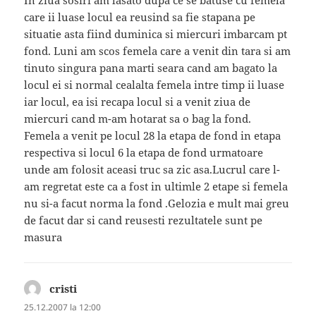
In ziua sosiri am lasato dupa ce se batuse cu femela
care ii luase locul ea reusind sa fie stapana pe
situatie asta fiind duminica si miercuri imbarcam pt
fond. Luni am scos femela care a venit din tara si am
tinuto singura pana marti seara cand am bagato la
locul ei si normal cealalta femela intre timp ii luase
iar locul, ea isi recapa locul si a venit ziua de
miercuri cand m-am hotarat sa o bag la fond.
Femela a venit pe locul 28 la etapa de fond in etapa
respectiva si locul 6 la etapa de fond urmatoare
unde am folosit aceasi truc sa zic asa.Lucrul care l-
am regretat este ca a fost in ultimle 2 etape si femela
nu si-a facut norma la fond .Gelozia e mult mai greu
de facut dar si cand reusesti rezultatele sunt pe
masura
cristi
spune:
25.12.2007 la 12:00