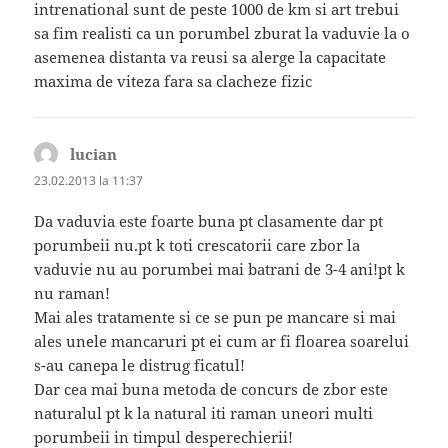
intrenational sunt de peste 1000 de km si art trebui
sa fim realisti ca un porumbel zburat la vaduvie la o
asemenea distanta va reusi sa alerge la capacitate
maxima de viteza fara sa clacheze fizic
lucian
spune:
23.02.2013 la 11:37
Da vaduvia este foarte buna pt clasamente dar pt
porumbeii nu.pt k toti crescatorii care zbor la
vaduvie nu au porumbei mai batrani de 3-4 ani!pt k
nu raman!
Mai ales tratamente si ce se pun pe mancare si mai
ales unele mancaruri pt ei cum ar fi floarea soarelui
s-au canepa le distrug ficatul!
Dar cea mai buna metoda de concurs de zbor este
naturalul pt k la natural iti raman uneori multi
porumbeii in timpul desperechierii!