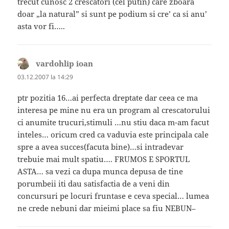
trecut cunosc 2 crescatori (cel putin) care zboara
doar „la natural” si sunt pe podium si cre’ ca si anu’
asta vor fi…..
vardohlip ioan
spune:
03.12.2007 la 14:29
ptr pozitia 16…ai perfecta dreptate dar ceea ce ma
interesa pe mine nu era un program al crescatorului
ci anumite trucuri,stimuli …nu stiu daca m-am facut
inteles… oricum cred ca vaduvia este principala cale
spre a avea succes(facuta bine)…si intradevar
trebuie mai mult spatiu…. FRUMOS E SPORTUL
ASTA… sa vezi ca dupa munca depusa de tine
porumbeii iti dau satisfactia de a veni din
concursuri pe locuri fruntase e ceva special… lumea
ne crede nebuni dar mieimi place sa fiu NEBUN–