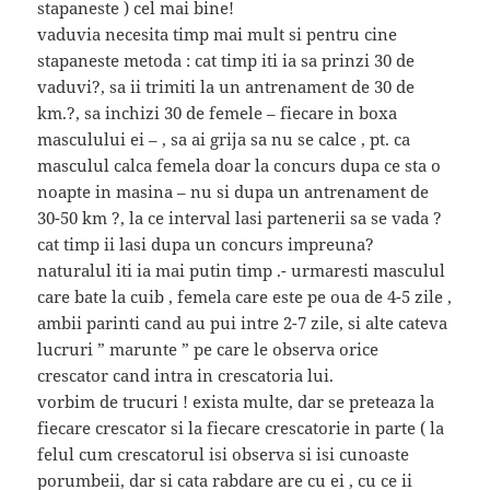
stapaneste ) cel mai bine!
vaduvia necesita timp mai mult si pentru cine
stapaneste metoda : cat timp iti ia sa prinzi 30 de
vaduvi?, sa ii trimiti la un antrenament de 30 de
km.?, sa inchizi 30 de femele – fiecare in boxa
masculului ei – , sa ai grija sa nu se calce , pt. ca
masculul calca femela doar la concurs dupa ce sta o
noapte in masina – nu si dupa un antrenament de
30-50 km ?, la ce interval lasi partenerii sa se vada ?
cat timp ii lasi dupa un concurs impreuna?
naturalul iti ia mai putin timp .- urmaresti masculul
care bate la cuib , femela care este pe oua de 4-5 zile ,
ambii parinti cand au pui intre 2-7 zile, si alte cateva
lucruri ” marunte ” pe care le observa orice
crescator cand intra in crescatoria lui.
vorbim de trucuri ! exista multe, dar se preteaza la
fiecare crescator si la fiecare crescatorie in parte ( la
felul cum crescatorul isi observa si isi cunoaste
porumbeii, dar si cata rabdare are cu ei , cu ce ii