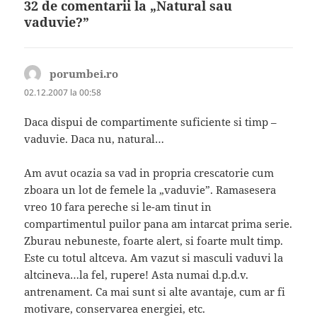
32 de comentarii la „Natural sau
vaduvie?”
porumbei.ro
spune:
02.12.2007 la 00:58
Daca dispui de compartimente suficiente si timp –
vaduvie. Daca nu, natural…
Am avut ocazia sa vad in propria crescatorie cum
zboara un lot de femele la „vaduvie”. Ramasesera
vreo 10 fara pereche si le-am tinut in
compartimentul puilor pana am intarcat prima serie.
Zburau nebuneste, foarte alert, si foarte mult timp.
Este cu totul altceva. Am vazut si masculi vaduvi la
altcineva…la fel, rupere! Asta numai d.p.d.v.
antrenament. Ca mai sunt si alte avantaje, cum ar fi
motivare, conservarea energiei, etc.