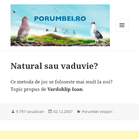
MENIU
ȘI
WIDGET-
Porumbei.ro
URI
Natural sau vaduvie?
Ce metoda de joc se foloseste mai mult la noi?
Topic propus de
Vardohlip Ioan
.
Publicat
Categorii
9.797 vizualizari
02.12.2007
Porumbei voiajori
pe