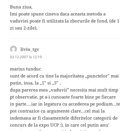
Buna ziua,
Imi poate spune cineva daca aceasta metoda a
vaduviei poate fi utilizata la zborurile de fond, (de 1
zi sau 2-zile),
liviu_tgv
spune:
03.12.2007 la 12:19
marius tunduc
sunt de acord cu tine la majoritatea „punctelor” mai
putin, insa, la „1” si „5” .
dupa parerea mea „vaduvii” necesita mai mult timp
pt observatie, pt a-i cunoaste foarte bine pe fiecare
in parte….iar in legatura cu accederea pe podium…te
pot contrazice cu argumente clare…cel mai la
indemana ar fi clasamentele diferitelor categorii de
concurs de la expo UCP :), in care cel putin anu’