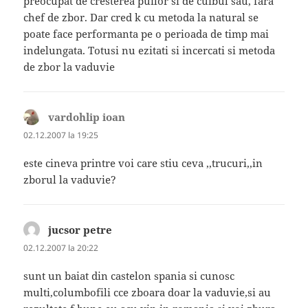
preocupat de cresterea puilor si de cuibul sau, fara
chef de zbor. Dar cred k cu metoda la natural se
poate face performanta pe o perioada de timp mai
indelungata. Totusi nu ezitati si incercati si metoda
de zbor la vaduvie
vardohlip ioan
spune:
02.12.2007 la 19:25
este cineva printre voi care stiu ceva ,,trucuri,,in
zborul la vaduvie?
jucsor petre
spune:
02.12.2007 la 20:22
sunt un baiat din castelon spania si cunosc
multi,columbofili cce zboara doar la vaduvie,si au