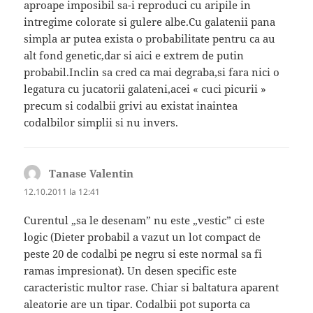
aproape imposibil sa-i reproduci cu aripile in
intregime colorate si gulere albe.Cu galatenii pana
simpla ar putea exista o probabilitate pentru ca au
alt fond genetic,dar si aici e extrem de putin
probabil.Inclin sa cred ca mai degraba,si fara nici o
legatura cu jucatorii galateni,acei « cuci picurii »
precum si codalbii grivi au existat inaintea
codalbilor simplii si nu invers.
Tanase Valentin
spune:
12.10.2011 la 12:41
Curentul „sa le desenam” nu este „vestic” ci este
logic (Dieter probabil a vazut un lot compact de
peste 20 de codalbi pe negru si este normal sa fi
ramas impresionat). Un desen specific este
caracteristic multor rase. Chiar si baltatura aparent
aleatorie are un tipar. Codalbii pot suporta ca