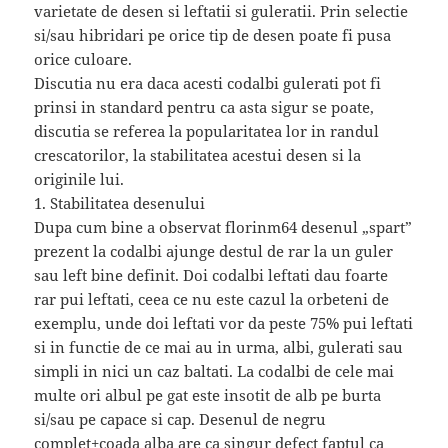
varietate de desen si leftatii si guleratii. Prin selectie
si/sau hibridari pe orice tip de desen poate fi pusa
orice culoare.
Discutia nu era daca acesti codalbi gulerati pot fi
prinsi in standard pentru ca asta sigur se poate,
discutia se referea la popularitatea lor in randul
crescatorilor, la stabilitatea acestui desen si la
originile lui.
1. Stabilitatea desenului
Dupa cum bine a observat florinm64 desenul „spart”
prezent la codalbi ajunge destul de rar la un guler
sau left bine definit. Doi codalbi leftati dau foarte
rar pui leftati, ceea ce nu este cazul la orbeteni de
exemplu, unde doi leftati vor da peste 75% pui leftati
si in functie de ce mai au in urma, albi, gulerati sau
simpli in nici un caz baltati. La codalbi de cele mai
multe ori albul pe gat este insotit de alb pe burta
si/sau pe capace si cap. Desenul de negru
complet+coada alba are ca singur defect faptul ca