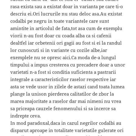
rasa exista sau a existat doar in varianta pe care ti-o
descriu ei.Ori lucrurile nu stau deloc asa.Au existat
codalbi pe negru in toate variantele care sunt
amintite in articolul de fata,tot asa cum de exemplu
viorii n-au fost doar cu coada alba ca si cafenii
dealtfel iar orbetenii ori gagii au fost si ei la randul
lor cunoscuti si in variante cu cozile albe,iar
exemplele nu se opresc aici.Ca moda de-a lungul
timpului a impus cresterea cu precadere doar a unor
varietati n-a fost si conditia suficienta a pastrarii
integrale a caracteristicilor raselor respective iar
asta se vede usor in zilele de astazi cand toata lumea
plange la unison pierderea calitatilor de zbor la
marea majoritate a raselor dar mai nimeni nu vrea
sa priceapa cauzele fenomenului si sa incerce sa
indrepte ceva.
In mod paradoxal,daca in cazul negrilor codalbi au
disparut aproape in totalitate varietatile gulerate ori