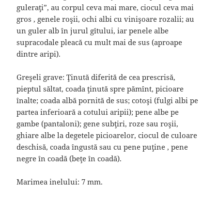
guleraţi”, au corpul ceva mai mare, ciocul ceva mai
gros , genele roşii, ochi albi cu vinişoare rozalii; au
un guler alb în jurul gîtului, iar penele albe
supracodale pleacă cu mult mai de sus (aproape
dintre aripi).
Greşeli grave: Ţinută diferită de cea prescrisă,
pieptul săltat, coada ţinută spre pămînt, picioare
înalte; coada albă pornită de sus; cotoşi (fulgi albi pe
partea inferioară a cotului aripii); pene albe pe
gambe (pantaloni); gene subţiri, roze sau roşii,
ghiare albe la degetele picioarelor, ciocul de culoare
deschisă, coada îngustă sau cu pene puţine , pene
negre în coadă (beţe în coadă).
Marimea inelului: 7 mm.