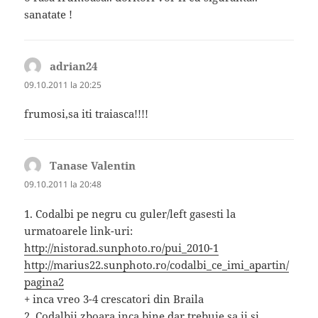
sanatate !
adrian24
spune:
09.10.2011 la 20:25
frumosi,sa iti traiasca!!!!
Tanase Valentin
spune:
09.10.2011 la 20:48
1. Codalbi pe negru cu guler/left gasesti la
urmatoarele link-uri:
http://nistorad.sunphoto.ro/pui_2010-1
http://marius22.sunphoto.ro/codalbi_ce_imi_apartin/
pagina2
+ inca vreo 3-4 crescatori din Braila
2. Codalbii zboara inca bine dar trebuie sa ii si