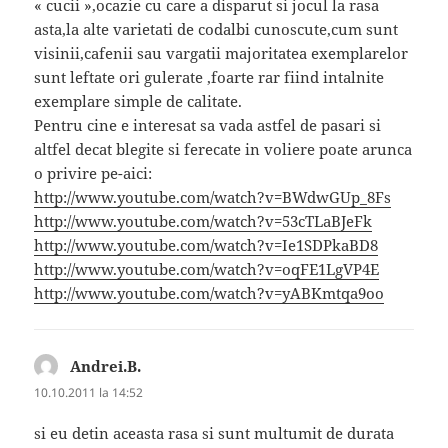
« cucii »,ocazie cu care a disparut si jocul la rasa
asta,la alte varietati de codalbi cunoscute,cum sunt
visinii,cafenii sau vargatii majoritatea exemplarelor
sunt leftate ori gulerate ,foarte rar fiind intalnite
exemplare simple de calitate.
Pentru cine e interesat sa vada astfel de pasari si
altfel decat blegite si ferecate in voliere poate arunca
o privire pe-aici:
http://www.youtube.com/watch?v=BWdwGUp_8Fs
http://www.youtube.com/watch?v=53cTLaBJeFk
http://www.youtube.com/watch?v=Ie1SDPkaBD8
http://www.youtube.com/watch?v=oqFE1LgVP4E
http://www.youtube.com/watch?v=yABKmtqa9oo
Andrei.B.
spune:
10.10.2011 la 14:52
si eu detin aceasta rasa si sunt multumit de durata