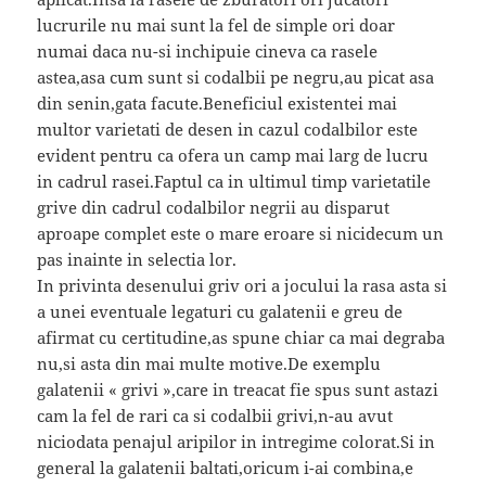
lucrurile nu mai sunt la fel de simple ori doar
numai daca nu-si inchipuie cineva ca rasele
astea,asa cum sunt si codalbii pe negru,au picat asa
din senin,gata facute.Beneficiul existentei mai
multor varietati de desen in cazul codalbilor este
evident pentru ca ofera un camp mai larg de lucru
in cadrul rasei.Faptul ca in ultimul timp varietatile
grive din cadrul codalbilor negrii au disparut
aproape complet este o mare eroare si nicidecum un
pas inainte in selectia lor.
In privinta desenului griv ori a jocului la rasa asta si
a unei eventuale legaturi cu galatenii e greu de
afirmat cu certitudine,as spune chiar ca mai degraba
nu,si asta din mai multe motive.De exemplu
galatenii « grivi »,care in treacat fie spus sunt astazi
cam la fel de rari ca si codalbii grivi,n-au avut
niciodata penajul aripilor in intregime colorat.Si in
general la galatenii baltati,oricum i-ai combina,e