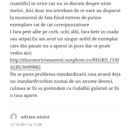
cuantific) in orice caz nu se discuta despre niste
metisi. Aici doar ma intrebam de ce oare au disparut
la momentul de fata fiind extrem de putine
exemplare cat de cat corespunzatoare
( fara pete albe pe corb, ochi albi, fara bete in coada
sau aripa).Eu am avut un singur astfel de exemplar
care din pacate nu a aparut in poze dar se poate
vedea aici:
http://zburatoriromanesti.sunphoto.ro/NEGRII_COD
ALBI/36499882
Nu se pune problema standardizarii rasa avand deja
un standard(vorbim numai de un anume desen),
culmea ar fii sa pretindem ca Codalbii gulerati ar fii
o rasa aparte.
adrian nistor
spune:
12.10.2011 la 12:36