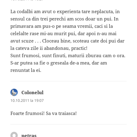
La codalbi am avut o experienta tare neplacuta, in
sensul ca din trei perechi am scos doar un pui. In
primavara am pus-o pe seama vremii, caci si la
celelalte rase mi-au murit pui, dar apoi n-au mai
avut scuze . . . Cloceau bine, scoteau cate doi pui dar
la cateva zile ii abandonau, practic!
Sunt frumosi, sunt finuti, maturii zburau cam o ora.
S-ar putea sa fie o greseala de-a mea, dar am
renuntat la ei.
Colonelul
spune:
10.10.2011 la 19:07
Foarte frumosi! Sa va traiasca!
petras
spune: