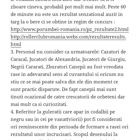
zboare cineva, probabil pot mult mai mult. Peste 60
de minute nu este un rezultat senzational auzit in
targ la o bere ci se obtine in regim de concurs :
http://www.porumbei-romania.ro/pz_rezultate2.html
http://rollerclubromania.webs.com/rezultateresults.
html
3. Personal nu consider ca urmatoarele: Cazatori de
Caracal, Jucatori de Alexandria, Jucatori de Giurgiu,
Negrii Cararati, Zburatori Canepii au fost vreodata
rase in adevaratul sens al cuvantului si oricum nu
stiu ce se mai poate salva din ele din moment ce
sunt practic disparute. De fapt canepii mai sunt
tinuti ocazional de catre crescatorii de orbeteni dar
mai mult ca si curiozitati.
4. Referitor la guleratii care apar in codalbii pe
negru sau in cei pe vanat(viorii) pot fi considerati
ori reminescente din perioada de formare a rasei ori
rezultatul unor incrucisari. Scopul desenului la