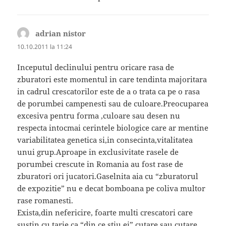
adrian nistor
spune:
10.10.2011 la 11:24
Inceputul declinului pentru oricare rasa de
zburatori este momentul in care tendinta majoritara
in cadrul crescatorilor este de a o trata ca pe o rasa
de porumbei campenesti sau de culoare.Preocuparea
excesiva pentru forma ,culoare sau desen nu
respecta intocmai cerintele biologice care ar mentine
variabilitatea genetica si,in consecinta,vitalitatea
unui grup.Aproape in exclusivitate rasele de
porumbei crescute in Romania au fost rase de
zburatori ori jucatori.Gaselnita aia cu “zburatorul
de expozitie” nu e decat bomboana pe coliva multor
rase romanesti.
Exista,din nefericire, foarte multi crescatori care
sustin cu tarie ca “din ce stiu ei” cutare sau cutare