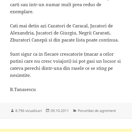
carti sau intr-un numar mult prea redus de
exemplare.
Cati mai detin azi Cazatori de Caracal, Jucatori de
Alexandria, Jucatori de Giurgiu, Negrii Cararati,
Zburatori Canepii si din pacate lista poate continua.
Sunt sigur ca in fiecare crescatorie (macar a celor
putini care nu cresc voiajori) isi pot gasi un locsor si
cateva perechi dintr-una din rasele ce se sting pe
nesimtite.
B.Tanasescu
Publicat
Categorii
8.796 vizualizari
09.10.2011
Porumbei de agrement
pe