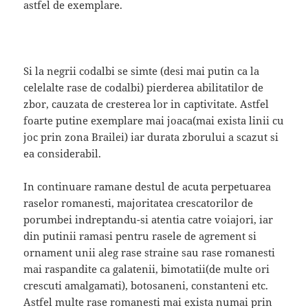
astfel de exemplare.
Si la negrii codalbi se simte (desi mai putin ca la
celelalte rase de codalbi) pierderea abilitatilor de
zbor, cauzata de cresterea lor in captivitate. Astfel
foarte putine exemplare mai joaca(mai exista linii cu
joc prin zona Brailei) iar durata zborului a scazut si
ea considerabil.
In continuare ramane destul de acuta perpetuarea
raselor romanesti, majoritatea crescatorilor de
porumbei indreptandu-si atentia catre voiajori, iar
din putinii ramasi pentru rasele de agrement si
ornament unii aleg rase straine sau rase romanesti
mai raspandite ca galatenii, bimotatii(de multe ori
crescuti amalgamati), botosaneni, constanteni etc.
Astfel multe rase romanesti mai exista numai prin