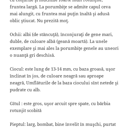
fruntea largă. La porumbiţe se admite capul ceva
mai alungit, cu fruntea mai puţin înaltă şi adusă
oblic ştiucat. Nu prezită moţ.
Ochii: albi (de stăncuţă), înconjuraţi de gene mari,
duble, de culoare albă (geană moartă). La unele
exemplare şi mai ales la porumbiţe genele au uneori
o nuanţă gri deschisă.
Ciocul: este lung de 13-14 mm, cu baza groasă, uşor
înclinat în jos, de culoare neagră sau aproape
neagră, Umflăturile de la baza ciocului sînt netede şi
pudrate cu alb.
Gîtul : este gros, uşor arcuit spre spate, cu bărbia
rotunjit scobită
Pieptul: larg, bombat, bine învelit în muşchi, purtat