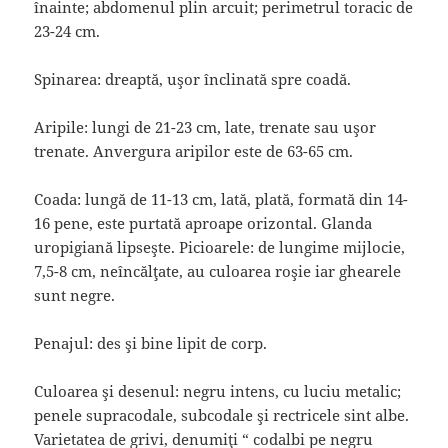
înainte; abdomenul plin arcuit; perimetrul toracic de
23-24 cm.
Spinarea: dreaptă, uşor înclinată spre coadă.
Aripile: lungi de 21-23 cm, late, trenate sau uşor
trenate. Anvergura aripilor este de 63-65 cm.
Coada: lungă de 11-13 cm, lată, plată, formată din 14-
16 pene, este purtată aproape orizontal. Glanda
uropigiană lipseşte. Picioarele: de lungime mijlocie,
7,5-8 cm, neîncălţate, au culoarea roşie iar ghearele
sunt negre.
Penajul: des şi bine lipit de corp.
Culoarea şi desenul: negru intens, cu luciu metalic;
penele supracodale, subcodale şi rectricele sint albe.
Varietatea de grivi, denumiţi “ codalbi pe negru