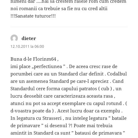
nimeni dar ….hai sa crestem rasele rom cum credem
noi romanii ca trebuie sa fie nu cu cred altii
!!!Sanatate tuturor!!!
dieter
spune:
12.10.2011 la 06:00
Buna d-le Florinm64 ,
imi place „perfectiunea ” . De aceea cresc rase de
porumbei care au un Standard clar definit . Codalbul
are un asemenea Standard pe care-l apreciez . Cand
Standardul cere forma capului patratos ( cub ) , un
lucru deosebit care caracterizeaza aceasta rasa ,
atunci nu pot sa accept exemplare cu capul rotund . (
d-voastra poate da ) . Acest lucru doar ca exemplu .
In legatura cu Strasseri , nu inteleg legatura ” bataile
de primavare ” si desenul ?! Poate mai trebuia
amintit in Standard ca sunt ” batausi de primavara ”