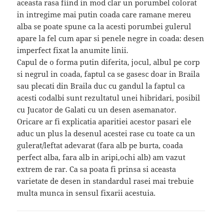
aceasta rasa fiind in mod clar un porumbel colorat
in intregime mai putin coada care ramane mereu
alba se poate spune ca la acesti porumbei gulerul
apare la fel cum apar si penele negre in coada: desen
imperfect fixat la anumite linii.
Capul de o forma putin diferita, jocul, albul pe corp
si negrul in coada, faptul ca se gasesc doar in Braila
sau plecati din Braila duc cu gandul la faptul ca
acesti codalbi sunt rezultatul unei hibridari, posibil
cu Jucator de Galati cu un desen asemanator.
Oricare ar fi explicatia aparitiei acestor pasari ele
aduc un plus la desenul acestei rase cu toate ca un
gulerat/leftat adevarat (fara alb pe burta, coada
perfect alba, fara alb in aripi,ochi alb) am vazut
extrem de rar. Ca sa poata fi prinsa si aceasta
varietate de desen in standardul rasei mai trebuie
multa munca in sensul fixarii acestuia.