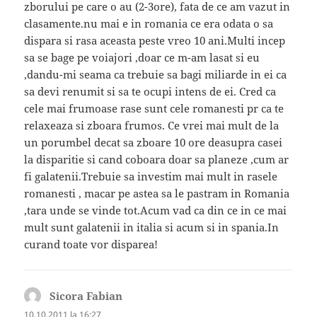
zborului pe care o au (2-3ore), fata de ce am vazut in
clasamente.nu mai e in romania ce era odata o sa
dispara si rasa aceasta peste vreo 10 ani.Multi incep
sa se bage pe voiajori ,doar ce m-am lasat si eu
,dandu-mi seama ca trebuie sa bagi miliarde in ei ca
sa devi renumit si sa te ocupi intens de ei. Cred ca
cele mai frumoase rase sunt cele romanesti pr ca te
relaxeaza si zboara frumos. Ce vrei mai mult de la
un porumbel decat sa zboare 10 ore deasupra casei
la disparitie si cand coboara doar sa planeze ,cum ar
fi galatenii.Trebuie sa investim mai mult in rasele
romanesti , macar pe astea sa le pastram in Romania
,tara unde se vinde tot.Acum vad ca din ce in ce mai
mult sunt galatenii in italia si acum si in spania.In
curand toate vor disparea!
Sicora Fabian
spune:
10.10.2011 la 16:27