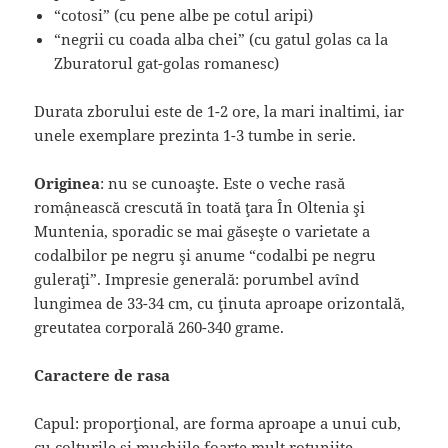
“cotosi” (cu pene albe pe cotul aripi)
“negrii cu coada alba chei” (cu gatul golas ca la
Zburatorul gat-golas romanesc)
Durata zborului este de 1-2 ore, la mari inaltimi, iar
unele exemplare prezinta 1-3 tumbe in serie.
Originea
: nu se cunoaşte. Este o veche rasă
romậnească crescută în toată ţara În Oltenia şi
Muntenia, sporadic se mai găseşte o varietate a
codalbilor pe negru şi anume “codalbi pe negru
guleraţi”. Impresie generală: porumbel avînd
lungimea de 33-34 cm, cu ţinuta aproape orizontală,
greutatea corporală 260-340 grame.
Caractere de rasa
Capul: proporţional, are forma aproape a unui cub,
cu colţurile şi muchiile foarte mult rotunjite,