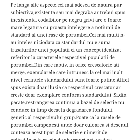
Pe langa alte aspecte,cel mai adesea de natura pur
subiectiva,existenta sau mai degraba ar trebui spus
inexistenta, codalbilor pe negru grivi are o foarte
mare legatura cu proasta intelegere a notiunii de
standard al unei rase de porumbei.Cei mai multi n-
au inteles niciodata ca standardul nu e suma
trasaturilor unei populatii ci un concept idealizat
referitor la caracterele respectivei populatii de
porumbei.Din care motiv, in orice crescatorie ati
merge, exemplarele care intrunesc la cel mai inalt
nivel cerintele standardului sunt foarte putine.Altfel
spus exista doar iluzia ca respectivul crescator ar
creste doar exemplare conform standardului .Si,din
pacate,restrangerea continua a bazei de selectie nu
conduce in timp decat la degradarea fondului
genetic al respectivului grup.Poate ca la rasele de
porumbei campenesti unde doar culoarea si desenul
conteaza acest tipar de selectie e nimerit de
aplicat.Insa la rasele de zburatori ori jucatori