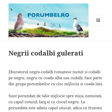
MENIU
ȘI
WIDGET-
Porumbei.ro
URI
Negrii codalbi gulerati
Zburatorul negru-codalb romanesc numit si codalb
pe negru, negru cu coada alba sau cudalb, face parte
din grupa porumbeilor cu cioc mijlociu si coada lata.
Sunt porumbei de talie mijlocie spre mica, nemotati,
cu capul rotund, larg si cu ciocul negru. La
porumbite este admis capul stiucat, adica cu fruntea