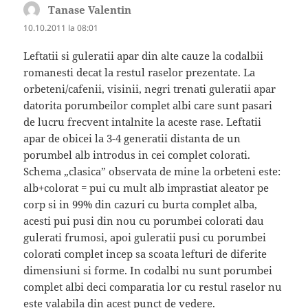
Tanase Valentin
spune:
10.10.2011 la 08:01
Leftatii si guleratii apar din alte cauze la codalbii
romanesti decat la restul raselor prezentate. La
orbeteni/cafenii, visinii, negri trenati guleratii apar
datorita porumbeilor complet albi care sunt pasari
de lucru frecvent intalnite la aceste rase. Leftatii
apar de obicei la 3-4 generatii distanta de un
porumbel alb introdus in cei complet colorati.
Schema „clasica” observata de mine la orbeteni este:
alb+colorat = pui cu mult alb imprastiat aleator pe
corp si in 99% din cazuri cu burta complet alba,
acesti pui pusi din nou cu porumbei colorati dau
gulerati frumosi, apoi guleratii pusi cu porumbei
colorati complet incep sa scoata lefturi de diferite
dimensiuni si forme. In codalbi nu sunt porumbei
complet albi deci comparatia lor cu restul raselor nu
este valabila din acest punct de vedere.