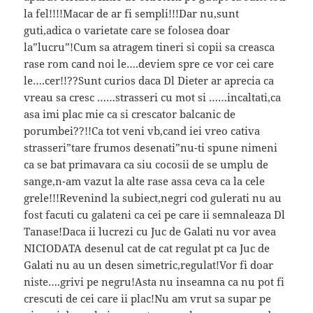
la fel!!!!Macar de ar fi sempli!!!Dar nu,sunt
guti,adica o varietate care se folosea doar
la”lucru”!Cum sa atragem tineri si copii sa creasca
rase rom cand noi le….deviem spre ce vor cei care
le….cer!!??Sunt curios daca Dl Dieter ar aprecia ca
vreau sa cresc ……strasseri cu mot si ……incaltati,ca
asa imi plac mie ca si crescator balcanic de
porumbei??!!Ca tot veni vb,cand iei vreo cativa
strasseri”tare frumos desenati”nu-ti spune nimeni
ca se bat primavara ca siu cocosii de se umplu de
sange,n-am vazut la alte rase assa ceva ca la cele
grele!!!Revenind la subiect,negri cod gulerati nu au
fost facuti cu galateni ca cei pe care ii semnaleaza Dl
Tanase!Daca ii lucrezi cu Juc de Galati nu vor avea
NICIODATA desenul cat de cat regulat pt ca Juc de
Galati nu au un desen simetric,regulat!Vor fi doar
niste….grivi pe negru!Asta nu inseamna ca nu pot fi
crescuti de cei care ii plac!Nu am vrut sa supar pe