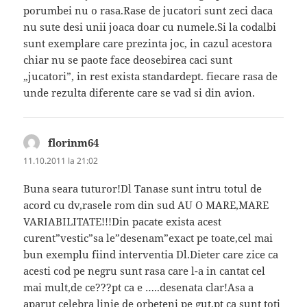
porumbei nu o rasa.Rase de jucatori sunt zeci daca
nu sute desi unii joaca doar cu numele.Si la codalbi
sunt exemplare care prezinta joc, in cazul acestora
chiar nu se paote face deosebirea caci sunt
„jucatori”, in rest exista standardept. fiecare rasa de
unde rezulta diferente care se vad si din avion.
florinm64
spune:
11.10.2011 la 21:02
Buna seara tuturor!Dl Tanase sunt intru totul de
acord cu dv,rasele rom din sud AU O MARE,MARE
VARIABILITATE!!!Din pacate exista acest
curent”vestic”sa le”desenam”exact pe toate,cel mai
bun exemplu fiind interventia Dl.Dieter care zice ca
acesti cod pe negru sunt rasa care l-a in cantat cel
mai mult,de ce???pt ca e …..desenata clar!Asa a
aparut celebra linie de orbeteni pe gut.pt ca sunt toti