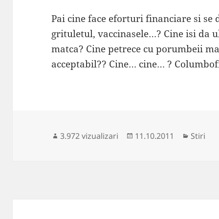
Pai cine face eforturi financiare si se
grituletul, vaccinasele…? Cine isi da u
matca? Cine petrece cu porumbeii ma
acceptabil?? Cine… cine… ? Columbof
Publicat
Categor
3.972 vizualizari
11.10.2011
Stiri
pe