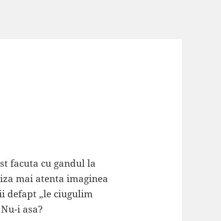
st facuta cu gandul la
liza mai atenta imaginea
i defapt „le ciugulim
 Nu-i asa?