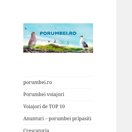
Porumbei.ro
Enciclopedia porumbelului
porumbei.ro
Porumbei voiajori
Voiajori de TOP 10
Anunturi – porumbei pripasiti
Crescatoria