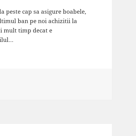
 da peste cap sa asigure boabele,
ltimul ban pe noi achizitii la
i mult timp decat e
ilul…
ii