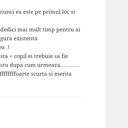
nci ea este pe primul loc si
i dedici mai mult timp pentru ai
sigura existenta
a .!
ta + copil ei trebuie sa fie
restu dupa cum urmeaza……….. .
ffffffffoarte scurta si merita