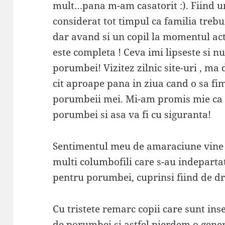
mult…pana m-am casatorit :). Fiind u
considerat tot timpul ca familia trebu
dar avand si un copil la momentul act
este completa ! Ceva imi lipseste si n
porumbei! Vizitez zilnic site-uri , ma 
cit aproape pana in ziua cand o sa fi
porumbeii mei. Mi-am promis mie ca i
porumbei si asa va fi cu siguranta!
Sentimentul meu de amaraciune vine i
multi columbofili care s-au indeparta
pentru porumbei, cuprinsi fiind de dr
Cu tristete remarc copii care sunt inse
de porumbei si astfel pierdem o gene