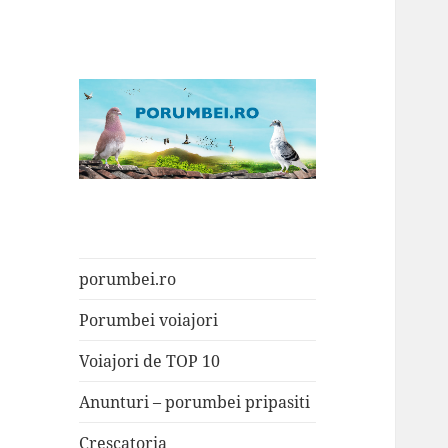
Porumbei.ro
Enciclopedia porumbelului
porumbei.ro
Porumbei voiajori
Voiajori de TOP 10
Anunturi – porumbei pripasiti
Crescatoria