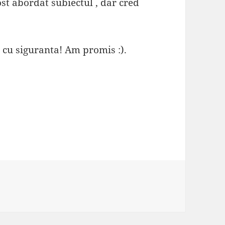
fost abordat subiectul , dar cred
 cu siguranta! Am promis :).
ii