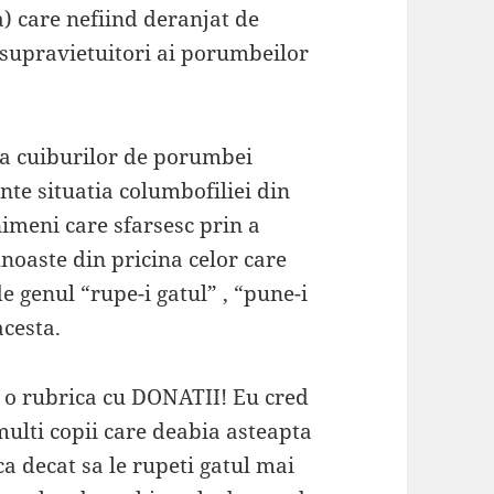
) care nefiind deranjat de
i supravietuitori ai porumbeilor
 a cuiburilor de porumbei
nte situatia columbofiliei din
nimeni care sfarsesc prin a
noaste din pricina celor care
de genul “rupe-i gatul” , “pune-i
acesta.
e o rubrica cu DONATII! Eu cred
 multi copii care deabia asteapta
 decat sa le rupeti gatul mai