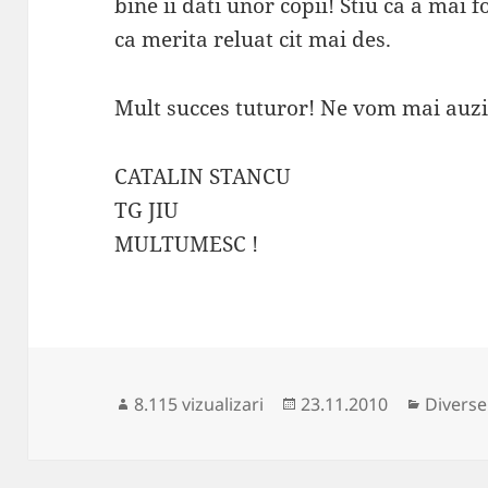
bine ii dati unor copii! Stiu ca a mai 
ca merita reluat cit mai des.
Mult succes tuturor! Ne vom mai auzi
CATALIN STANCU
TG JIU
MULTUMESC !
Publicat
Categor
8.115 vizualizari
23.11.2010
Diverse
pe