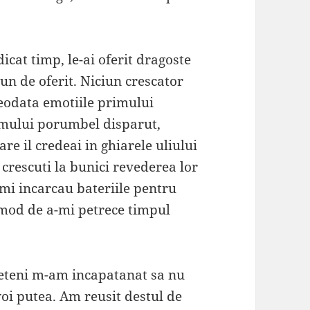
icat timp, le-ai oferit dragoste
bun de oferit. Niciun crescator
eodata emotiile primului
rimului porumbel disparut,
e il credeai in ghiarele uliului
crescuti la bunici revederea lor
mi incarcau bateriile pentru
t mod de a-mi petrece timpul
rieteni m-am incapatanat sa nu
oi putea. Am reusit destul de