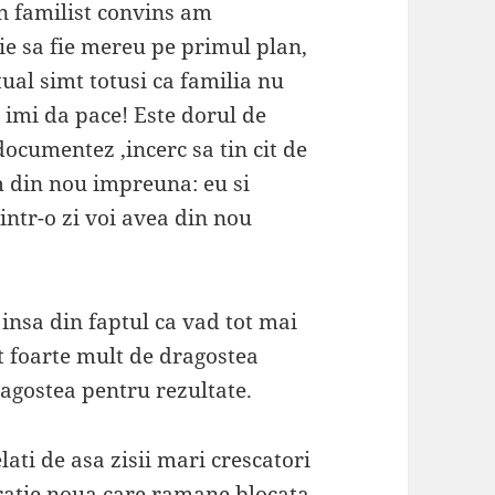
n familist convins am
ie sa fie mereu pe primul plan,
ual simt totusi ca familia nu
u imi da pace! Este dorul de
documentez ,incerc sa tin cit de
m din nou impreuna: eu si
ntr-o zi voi avea din nou
nsa din faptul ca vad tot mai
t foarte mult de dragostea
agostea pentru rezultate.
lati de asa zisii mari crescatori
ratie noua care ramane blocata