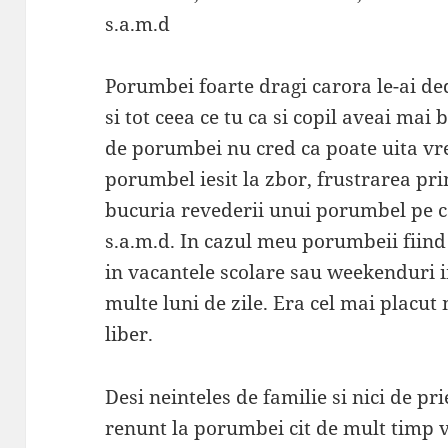
s.a.m.d
Porumbei foarte dragi carora le-ai ded
si tot ceea ce tu ca si copil aveai mai 
de porumbei nu cred ca poate uita vr
porumbel iesit la zbor, frustrarea p
bucuria revederii unui porumbel pe car
s.a.m.d. In cazul meu porumbeii fiind 
in vacantele scolare sau weekenduri i
multe luni de zile. Era cel mai placu
liber.
Desi neinteles de familie si nici de p
renunt la porumbei cit de mult timp v