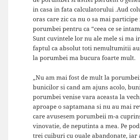
in casa in fata calculatorului .Aud col
oras care zic ca nu o sa mai participe 
porumbei pentru ca “ceea ce se intampl
Sunt cuvintele lor nu ale mele si ma in
faptul ca absolut toti nemultumitii au
la porumbei ma bucura foarte mult.
„Nu am mai fost de mult la porumbeii
bunicilor si cand am ajuns acolo, bun
porumbei venise vara aceasta la veche
aproape o saptamana si nu au mai rev
care avusesem porumbeii m-a cuprins 
vinovatie, de neputinta a mea. Pe po
trei cuiburi cu ouale abandonate, iar