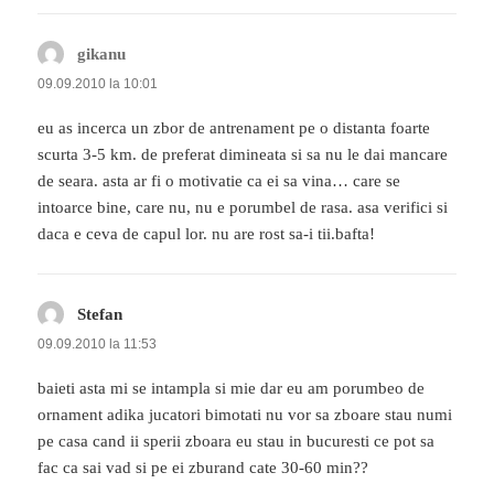
gikanu
spune:
09.09.2010 la 10:01
eu as incerca un zbor de antrenament pe o distanta foarte
scurta 3-5 km. de preferat dimineata si sa nu le dai mancare
de seara. asta ar fi o motivatie ca ei sa vina… care se
intoarce bine, care nu, nu e porumbel de rasa. asa verifici si
daca e ceva de capul lor. nu are rost sa-i tii.bafta!
Stefan
spune:
09.09.2010 la 11:53
baieti asta mi se intampla si mie dar eu am porumbeo de
ornament adika jucatori bimotati nu vor sa zboare stau numi
pe casa cand ii sperii zboara eu stau in bucuresti ce pot sa
fac ca sai vad si pe ei zburand cate 30-60 min??