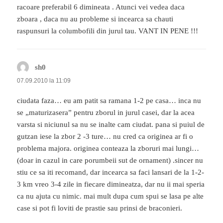
racoare preferabil 6 dimineata . Atunci vei vedea daca
zboara , daca nu au probleme si incearca sa chauti
raspunsuri la columbofili din jurul tau. VANT IN PENE !!!
sh0
spune:
07.09.2010 la 11:09
ciudata faza… eu am patit sa ramana 1-2 pe casa… inca nu
se „maturizasera” pentru zborul in jurul casei, dar la acea
varsta si niciunul sa nu se inalte cam ciudat. pana si puiul de
gutzan iese la zbor 2 -3 ture… nu cred ca originea ar fi o
problema majora. originea conteaza la zboruri mai lungi…
(doar in cazul in care porumbeii sut de ornament) .sincer nu
stiu ce sa iti recomand, dar incearca sa faci lansari de la 1-2-
3 km vreo 3-4 zile in fiecare dimineatza, dar nu ii mai speria
ca nu ajuta cu nimic. mai mult dupa cum spui se lasa pe alte
case si pot fi loviti de prastie sau prinsi de braconieri.