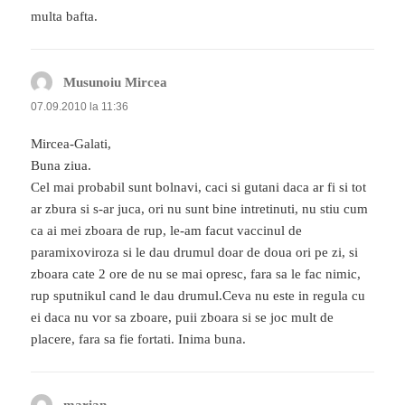
multa bafta.
Musunoiu Mircea
spune:
07.09.2010 la 11:36
Mircea-Galati,
Buna ziua.
Cel mai probabil sunt bolnavi, caci si gutani daca ar fi si tot
ar zbura si s-ar juca, ori nu sunt bine intretinuti, nu stiu cum
ca ai mei zboara de rup, le-am facut vaccinul de
paramixoviroza si le dau drumul doar de doua ori pe zi, si
zboara cate 2 ore de nu se mai opresc, fara sa le fac nimic,
rup sputnikul cand le dau drumul.Ceva nu este in regula cu
ei daca nu vor sa zboare, puii zboara si se joc mult de
placere, fara sa fie fortati. Inima buna.
marian
spune: