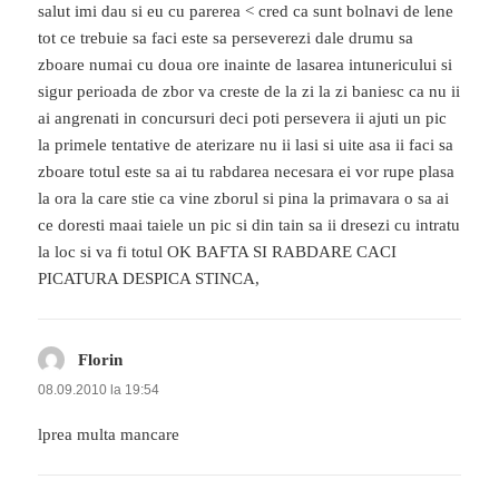
salut imi dau si eu cu parerea < cred ca sunt bolnavi de lene
tot ce trebuie sa faci este sa perseverezi dale drumu sa
zboare numai cu doua ore inainte de lasarea intunericului si
sigur perioada de zbor va creste de la zi la zi baniesc ca nu ii
ai angrenati in concursuri deci poti persevera ii ajuti un pic
la primele tentative de aterizare nu ii lasi si uite asa ii faci sa
zboare totul este sa ai tu rabdarea necesara ei vor rupe plasa
la ora la care stie ca vine zborul si pina la primavara o sa ai
ce doresti maai taiele un pic si din tain sa ii dresezi cu intratu
la loc si va fi totul OK BAFTA SI RABDARE CACI
PICATURA DESPICA STINCA,
Florin
spune:
08.09.2010 la 19:54
lprea multa mancare