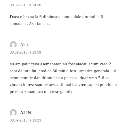
08.09.2010 la 14:38
Daca e bezna la 6 dimineata atunci dale drumul la 6
sumatate . Asa fac eu .
Alex
spune:
08.09.2010 la 18:59
eu am patit ceva asemanator..au fost atacati acum vreo 2
sapt de un uliu..cred ca 30 min a fost urmarire generala…si
acum cum le dau drumul stau pe casa..doar vreo 5-6 ce
zboara in rest stau pe acsa…ii mai las vreo sapt si pun biciu
pe ei sa zboare..ca nu cresc gaini:)
ALIN
spune:
08.09.2010 la 19:23