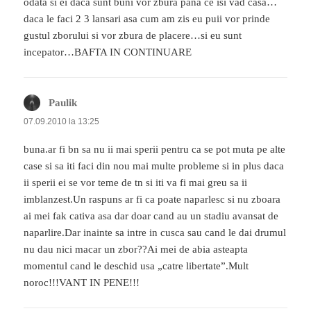
odata si ei daca sunt buni vor zbura pana ce isi vad casa…
daca le faci 2 3 lansari asa cum am zis eu puii vor prinde
gustul zborului si vor zbura de placere…si eu sunt
incepator…BAFTA IN CONTINUARE
Paulik
spune:
07.09.2010 la 13:25
buna.ar fi bn sa nu ii mai sperii pentru ca se pot muta pe alte
case si sa iti faci din nou mai multe probleme si in plus daca
ii sperii ei se vor teme de tn si iti va fi mai greu sa ii
imblanzest.Un raspuns ar fi ca poate naparlesc si nu zboara
ai mei fak cativa asa dar doar cand au un stadiu avansat de
naparlire.Dar inainte sa intre in cusca sau cand le dai drumul
nu dau nici macar un zbor??Ai mei de abia asteapta
momentul cand le deschid usa „catre libertate”.Mult
noroc!!!VANT IN PENE!!!