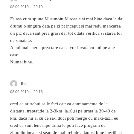
08.09.2010 la 20:10
Fa asa cum spune Musunoiu Mircea,e si mai bine daca le dai
drumu o singura data pe zi pt inceput si mai redu mancarea
un pic daca sant prea grasi dar tot odata verifica si starea lor
de sanatate.
A nui mai speria prea tare ca se vor invata cu toti pe alte
case.
Numai bine.
ilie
spune:
08.09.2010 la 20:16
cred ca ar trebui sa le faci cateva antrenamente de la
distanta, treptat,de la 2-3km ,la10,si pe urma la 30-40 de
km, daca nu ai cu ce sa-i duci poti merge cu maxi-taxi, eu
cred ca sunt lenesi,pe urma le poti face program de
zbor,dimineata si seara,le mai trebuie adapost bine ingrijit si