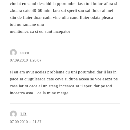
ciudat eu cand deschid la pporumbei iasa toti buluc afara si
zboara cate 30-60 min. fara sai sperii sau sai fluier ai mei
stiu de fluier doar cadn vine uliu cand fluier odata pleaca
toti nu ramane unu
mentionez ca si eu sunt incepator
coco
spune:
07.09.2010 la 20:07
si eu am avut aceias problema cu uni porumbei dar ii las in
pace sa ciuguleasca cate ceva si dupa aceea se vor aseza pe
casa iar tu caca ai un steag incearca sa ii speri dar pe toti
incearca asta…ca la mine merge
I.R.
spune:
07.09.2010 la 21:37