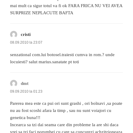
mai mult ca sigur totul va fi ok FARA FRICA NU VEI AVEA
SURPRIZE NEPLACUTE BAFTA
cristi
spune:
08.09.2010 la 23:07
senzational com.lui botosel.traiesti cumva in rom.? unde
locuiesti? salut marius.sanatate pt toti
dmt
spune:
09.09.2010 la 01:23
Parerea mea este ca pui ori sunt grashi , ori bolnavi ,sa poate
nu au fost scoshi afara la timp , sau nu sunt voiajori cu
genetica buna!!!
Incearca sa tzi dai seama care din probleme la are shi daca
vrei sa tzi faci porumbei cu care sa concurezi achzitzioneaza