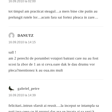
16.09.2010 la 02:00
tot timpul am practicat steagul…a mers bine cite putin au
prelungit rutele lor…acum fara sai fortez pleaca in zare…
DANUTZ
spune:
16.09.2010 la 14:15
sall !
am 2 perechi de porumbei voiajori batrani care nu au fost
scosi la zbor de 1 an si ceva.oare dak le dau drumu vor
pleca?mentionez k au oua.ms mult
gabriel_petre
spune:
16.09.2010 la 14:39
felicitari..intrun sfarsit ai reusit….la inceput se intampla sa
nuti iasa ceea ce iti propui,dar asa se invata.ai sa vezi k