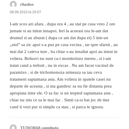
rhadoo
spune:
08.09.2010 la 20:07
I-am scos azi afara , dupa ora 4 , au stat pe casa vreo 2 ore
jumate si au intrat innapoi. Ieri la aceeasi ora le-am dat
drumul si au zburat ( dupa ce am dat dupa ei) 5 intr-un
„stol” sa zic apoi s-a pus pe casa vecina , iar spre sfarsit , au
mai dat 2 cateva ture , ba chiar s-au innaltat apoi au intrat in
voliera. Bolnavi nu sunt ca-i monitorizez mereu , si i-am
tratat cand a trebuit , nu in excas . Nu am facut vacinul de
paramixo , si de trichomonoza urmeaza sa iau ceva
tratament saptamana asta. Am voliera in spatele casei nu
departe de aceasta , si ma gandesc sa nu fie distanta prea
apropiata intre ele. O sa fac si un trepied saptamana asta ,
chiar nu stiu ce sa le mai fac . Simti ca-si bat joc de tine
cand ii vezi pur si simplu ca stau , si parca te ignora.
TUDOR68.sunphoto
spune: