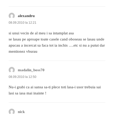
alexandru
spune:
08.09.2010 la 12:21
si unui vecin de al meu i sa intamplat asa
se lasau pe aproape toate casele cand oboseau se lasau unde
apucau a incercat sa faca tot ia inchis ….etc si nu a putut dar
mentionez vburau
madalin_boss70
spune:
08.09.2010 la 12:50
Nu-i grabi ca ai sansa sa-ti plece toti lasa-i usor trebuia sai
lasi sa iasa mai inainte !
nick
spune: