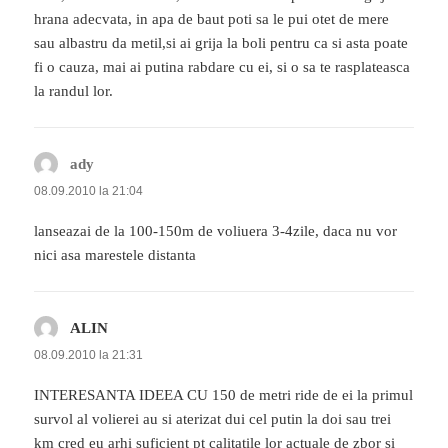
hrana adecvata, in apa de baut poti sa le pui otet de mere
sau albastru da metil,si ai grija la boli pentru ca si asta poate
fi o cauza, mai ai putina rabdare cu ei, si o sa te rasplateasca
la randul lor.
ady
spune:
08.09.2010 la 21:04
lanseazai de la 100-150m de voliuera 3-4zile, daca nu vor
nici asa marestele distanta
ALIN
spune:
08.09.2010 la 21:31
INTERESANTA IDEEA CU 150 de metri ride de ei la primul
survol al volierei au si aterizat dui cel putin la doi sau trei
km cred eu arhi suficient pt calitatile lor actuale de zbor si