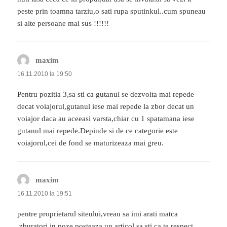
peste prin toamna tarziu,o sati rupa sputinkul..cum spuneau
si alte persoane mai sus !!!!!!
maxim
spune:
16.11.2010 la 19:50
Pentru pozitia 3,sa sti ca gutanul se dezvolta mai repede
decat voiajorul,gutanul iese mai repede la zbor decat un
voiajor daca au aceeasi varsta,chiar cu 1 spatamana iese
gutanul mai repede.Depinde si de ce categorie este
voiajorul,cei de fond se maturizeaza mai greu.
maxim
spune:
16.11.2010 la 19:51
pentre proprietarul siteului,vreau sa imi arati matca
,zburatori in poze,posteaza un articol,sa sti ca te respect