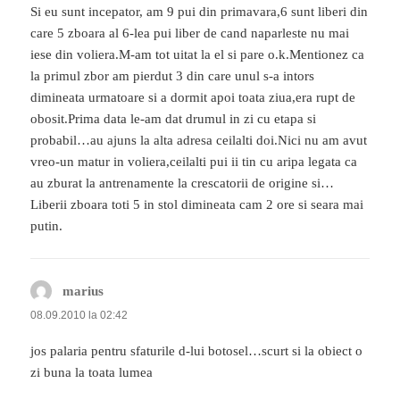
Si eu sunt incepator, am 9 pui din primavara,6 sunt liberi din
care 5 zboara al 6-lea pui liber de cand naparleste nu mai
iese din voliera.M-am tot uitat la el si pare o.k.Mentionez ca
la primul zbor am pierdut 3 din care unul s-a intors
dimineata urmatoare si a dormit apoi toata ziua,era rupt de
obosit.Prima data le-am dat drumul in zi cu etapa si
probabil…au ajuns la alta adresa ceilalti doi.Nici nu am avut
vreo-un matur in voliera,ceilalti pui ii tin cu aripa legata ca
au zburat la antrenamente la crescatorii de origine si…
Liberii zboara toti 5 in stol dimineata cam 2 ore si seara mai
putin.
marius
spune:
08.09.2010 la 02:42
jos palaria pentru sfaturile d-lui botosel…scurt si la obiect o
zi buna la toata lumea