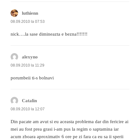
luthienn
spune:
08.09.2010 la 07:53
nick….la sase dimineazta e bezna!!!!!!!
alexyno
spune:
08.09.2010 la 11:29
porumbeii ti-s bolnavi
Catalin
spune:
08.09.2010 la 12:07
Din pacate am avut si eu aceasta problema dar din fericire ai
mei au fost prea grasi i-am pus la regim o saptamina iar
acum zboara aproximativ 6 ore pe zi fara ca eu sa ii sperii