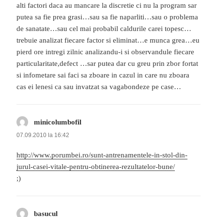
alti factori daca au mancare la discretie ci nu la program sar
putea sa fie prea grasi…sau sa fie naparliti…sau o problema
de sanatate…sau cel mai probabil caldurile carei topesc…
trebuie analizat fiecare factor si eliminat…e munca grea…eu
pierd ore intregi zilnic analizandu-i si observandule fiecare
particularitate,defect …sar putea dar cu greu prin zbor fortat
si infometare sai faci sa zboare in cazul in care nu zboara
cas ei lenesi ca sau invatzat sa vagabondeze pe case…
minicolumbofil
spune:
07.09.2010 la 16:42
http://www.porumbei.ro/sunt-antrenamentele-in-stol-din-
jurul-casei-vitale-pentru-obtinerea-rezultatelor-bune/
;)
basucul
spune: