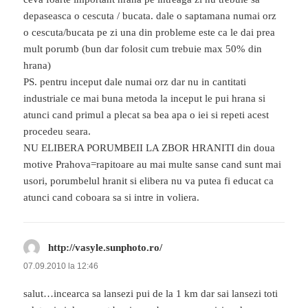
depaseasca o cescuta / bucata. dale o saptamana numai orz
o cescuta/bucata pe zi una din probleme este ca le dai prea
mult porumb (bun dar folosit cum trebuie max 50% din
hrana)
PS. pentru inceput dale numai orz dar nu in cantitati
industriale ce mai buna metoda la inceput le pui hrana si
atunci cand primul a plecat sa bea apa o iei si repeti acest
procedeu seara.
NU ELIBERA PORUMBEII LA ZBOR HRANITI din doua
motive Prahova=rapitoare au mai multe sanse cand sunt mai
usori, porumbelul hranit si elibera nu va putea fi educat ca
atunci cand coboara sa si intre in voliera.
http://vasyle.sunphoto.ro/
spune:
07.09.2010 la 12:46
salut…incearca sa lansezi pui de la 1 km dar sai lansezi toti