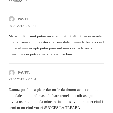
porumbei??
PAVEL
spune:
29.04.2012 la 07:31
Marian 5Km sunt putini incepe cu 20 30 40 50 sa se invete
cu orentarea si dupa citeva lansari dale drumu la bucata cind
o plecat unu astepti putin pina nul mai vezi si lansezi
urmatoru asa poti sa vezi care e mai bun
PAVEL
spune:
29.04.2012 la 07:34
Danutz posibil sa plece dar nu le da drumu acum cind au
oua dale si tu cind masculu bate femela la cuib asa poti
invata usor si nu le da mincare inainte sa vina in cotet cind i
cemi tu nu cind vor ei SUCCES LA TREABA