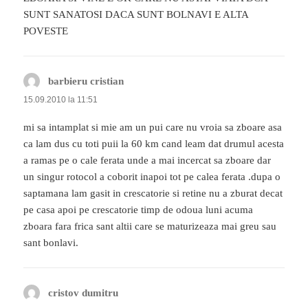
SUNT SANATOSI DACA SUNT BOLNAVI E ALTA
POVESTE
barbieru cristian
spune:
15.09.2010 la 11:51
mi sa intamplat si mie am un pui care nu vroia sa zboare asa
ca lam dus cu toti puii la 60 km cand leam dat drumul acesta
a ramas pe o cale ferata unde a mai incercat sa zboare dar
un singur rotocol a coborit inapoi tot pe calea ferata .dupa o
saptamana lam gasit in crescatorie si retine nu a zburat decat
pe casa apoi pe crescatorie timp de odoua luni acuma
zboara fara frica sant altii care se maturizeaza mai greu sau
sant bonlavi.
cristov dumitru
spune: