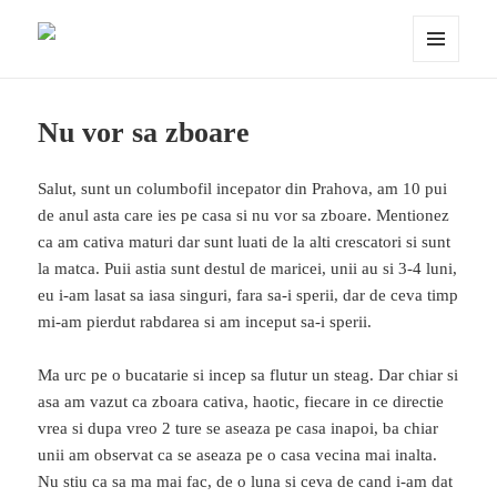
Porumbei.ro
MENIU
ȘI
WIDGET-
URI
Nu vor sa zboare
Salut, sunt un columbofil incepator din Prahova, am 10 pui
de anul asta care ies pe casa si nu vor sa zboare. Mentionez
ca am cativa maturi dar sunt luati de la alti crescatori si sunt
la matca. Puii astia sunt destul de maricei, unii au si 3-4 luni,
eu i-am lasat sa iasa singuri, fara sa-i sperii, dar de ceva timp
mi-am pierdut rabdarea si am inceput sa-i sperii.
Ma urc pe o bucatarie si incep sa flutur un steag. Dar chiar si
asa am vazut ca zboara cativa, haotic, fiecare in ce directie
vrea si dupa vreo 2 ture se aseaza pe casa inapoi, ba chiar
unii am observat ca se aseaza pe o casa vecina mai inalta.
Nu stiu ca sa ma mai fac, de o luna si ceva de cand i-am dat