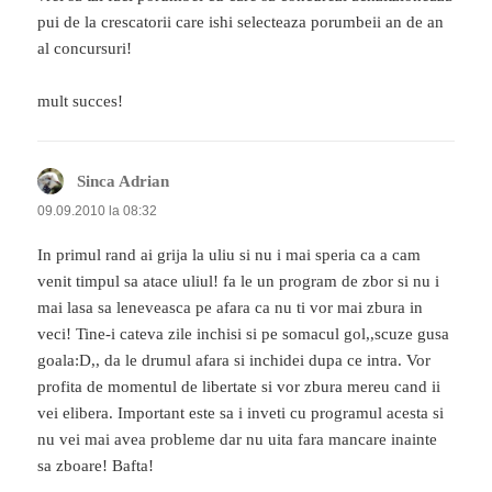
pui de la crescatorii care ishi selecteaza porumbeii an de an
al concursuri!
mult succes!
Sinca Adrian
spune:
09.09.2010 la 08:32
In primul rand ai grija la uliu si nu i mai speria ca a cam
venit timpul sa atace uliul! fa le un program de zbor si nu i
mai lasa sa leneveasca pe afara ca nu ti vor mai zbura in
veci! Tine-i cateva zile inchisi si pe somacul gol,,scuze gusa
goala:D,, da le drumul afara si inchidei dupa ce intra. Vor
profita de momentul de libertate si vor zbura mereu cand ii
vei elibera. Important este sa i inveti cu programul acesta si
nu vei mai avea probleme dar nu uita fara mancare inainte
sa zboare! Bafta!