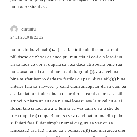
mult.ador siteul asta.
claudiu
spune:
24.11.2010 la 21:12
nuuu-s bolnavi mah:))..:-j asa fac toti puietii cand se mai
pliktisesc de zboor as anca pui nuu stiu ei ce-i aia lasa-i un
an sa faca ce vor si dupaia sa vezi daca ati zboara bine sau
nu …asa fac ei ca si ai mei as ai dragului:)))….da cel mai
bine te sfatuiesc io dadeam fratilor cu paru duoa ei:))))) bine
anteles fara sa-i lovesc:-p cand eram ancepator da sti cum eu
asa fac iati un fluier dinala de arbitru si cand as pe casa stii
arunci o piatra an sus da nu sa-i lovesti asa la nivel cu ei si
fluieri tare si faci asa 2-3 luni si sa vez cum o sa-ti stie de
frica dupaia:))) dupa 3 luni sa vez cand bati numa din palme
si fluieri fara fluier simplu numai cu gura sa vez cu se
lanseaza;) asa fa;) …nuu ca-s bolnaavi:))) sau mai zicea unu