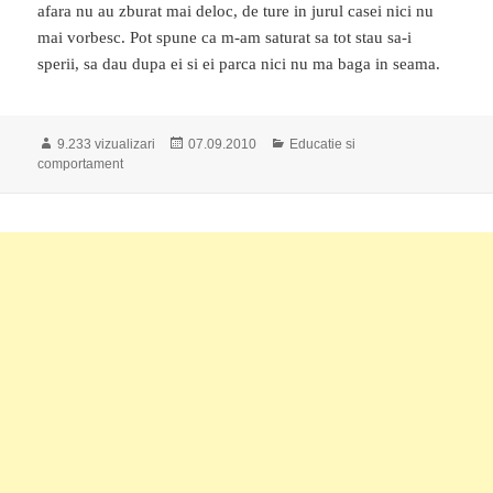
afara nu au zburat mai deloc, de ture in jurul casei nici nu
mai vorbesc. Pot spune ca m-am saturat sa tot stau sa-i
sperii, sa dau dupa ei si ei parca nici nu ma baga in seama.
Publicat
Categorii
9.233 vizualizari
07.09.2010
Educatie si
pe
comportament