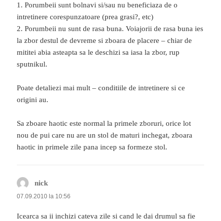
1. Porumbeii sunt bolnavi si/sau nu beneficiaza de o
intretinere corespunzatoare (prea grasi?, etc)
2. Porumbeii nu sunt de rasa buna. Voiajorii de rasa buna ies
la zbor destul de devreme si zboara de placere – chiar de
mititei abia asteapta sa le deschizi sa iasa la zbor, rup
sputnikul.
Poate detaliezi mai mult – conditiile de intretinere si ce
origini au.
Sa zboare haotic este normal la primele zboruri, orice lot
nou de pui care nu are un stol de maturi inchegat, zboara
haotic in primele zile pana incep sa formeze stol.
nick
spune:
07.09.2010 la 10:56
Icearca sa ii inchizi cateva zile si cand le dai drumul sa fie