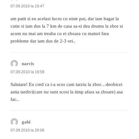
07.09.2010 la 19:47
am patit si eu acelasi lucru cu niste pui, dar iam bagat la
cutie si iam dus la 7 km de casa sa-si dea drumu la zbor si
acum nu mai am treaba cu ei zboara cu maturi fara
probleme dar iam dus de 2-3 ori..
narcis
spune:
07.09.2010 la 19:59
Salutare! Eu cred ca i-a scos cam tarziu la zbor…deobicei
astia tardivi(care nu sunt scosi la timp afara sa zboare) asa
fac..
gabi
spune:
07.09.2010 la 20:06