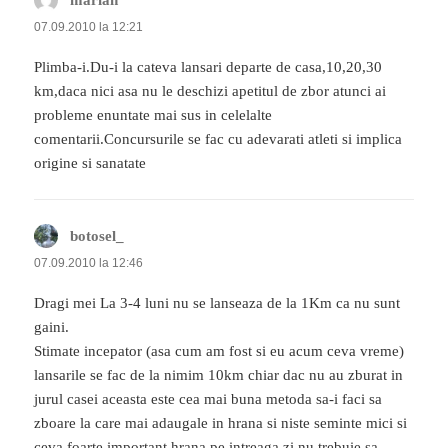
07.09.2010 la 12:21
Plimba-i.Du-i la cateva lansari departe de casa,10,20,30
km,daca nici asa nu le deschizi apetitul de zbor atunci ai
probleme enuntate mai sus in celelalte
comentarii.Concursurile se fac cu adevarati atleti si implica
origine si sanatate
botosel_
spune:
07.09.2010 la 12:46
Dragi mei La 3-4 luni nu se lanseaza de la 1Km ca nu sunt
gaini.
Stimate incepator (asa cum am fost si eu acum ceva vreme)
lansarile se fac de la nimim 10km chiar dac nu au zburat in
jurul casei aceasta este cea mai buna metoda sa-i faci sa
zboare la care mai adaugale in hrana si niste seminte mici si
ceva foarte important hrana pe intreaga zi nu trebuie sa