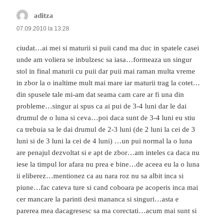
aditza
spune:
07.09.2010 la 13:28
ciudat…ai mei si maturii si puii cand ma duc in spatele casei
unde am voliera se inbulzesc sa iasa…formeaza un singur
stol in final maturii cu puii dar puii mai raman multa vreme
in zbor la o inaltime mult mai mare iar maturii trag la cotet…
din spusele tale mi-am dat seama cam care ar fi una din
probleme…singur ai spus ca ai pui de 3-4 luni dar le dai
drumul de o luna si ceva…poi daca sunt de 3-4 luni eu stiu
ca trebuia sa le dai drumul de 2-3 luni (de 2 luni la cei de 3
luni si de 3 luni la cei de 4 luni) …un pui normal la o luna
are penajul dezvoltat si e apt de zbor…am inteles ca daca nu
iese la timpul lor afara nu prea e bine…de aceea eu la o luna
ii eliberez…mentionez ca au nara roz nu sa albit inca si
piune…fac cateva ture si cand coboara pe acoperis inca mai
cer mancare la parinti desi mananca si singuri…asta e
parerea mea dacagresesc sa ma corectati…acum mai sunt si