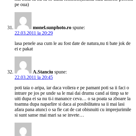
pe oua)
monel.sunphoto.ro
spune:
22.03.2011 la 20:29
lasa penele asa cum le au fost date de natura,nu ti bate jok de
ei e pakat
A.Stanciu
spune:
22.03.2011 la 20:45
poti taia o aripa, iar daca voliera e pe pamant poti sa ii faci o
intrare pe jos pe unde sa le mai dai drumu cand ai timp sa te
uiti dupa ei sa nu ti-i manance ceva… o sa poata sa zboare la
toamna dupa naparlire si daca ai posibilitatea sa ii mai lasi
afara pana atunci o sa fie cat de cat obisnuiti cu imprejurimile
si sunt sanse mai mari sa se invete…