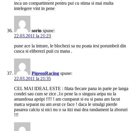
inca un compartiment pentru pui cu stima si mai multa
intelegere vint in pene
sorin
spune:
22.03.2011 la 21:23
pune ace la intrare, le blochezi sa nu poata iesi porumbeii din
cusca si eliberezi puii cu mana .
PigeonRacing
spune:
22.03.2011 la 21:35
CEL MAI IDEAL ESTE : filata fiecare pana in parte pe langa
condei sau cum se zice ,1o pene la o singura aripa nu la
amandoua apripi !!!! ! am cumparat si eu si pana am facut
matca separat nu am avut ce face ! daca le smulgi pierde
pasarea calciu si nici nu o sa itzi mai dea randament la zboruri
!!!