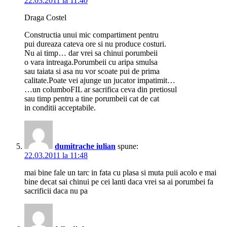
22.03.2011 la 11:40
Draga Costel
Constructia unui mic compartiment pentru
pui dureaza cateva ore si nu produce costuri.
Nu ai timp… dar vrei sa chinui porumbeii
o vara intreaga.Porumbeii cu aripa smulsa
sau taiata si asa nu vor scoate pui de prima
calitate.Poate vei ajunge un jucator impatimit…
…un columboFIL ar sacrifica ceva din pretiosul
sau timp pentru a tine porumbeii cat de cat
in conditii acceptabile.
dumitrache iulian
spune:
22.03.2011 la 11:48
mai bine fale un tarc in fata cu plasa si muta puii acolo e mai
bine decat sai chinui pe cei lanti daca vrei sa ai porumbei fa
sacrificii daca nu pa