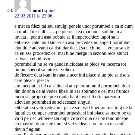
ionut
spune:
22.03.2011 la 22:06
e trist sa filezi,tai sau smulgi penele unor porumbei e ca si cum
ai umbla descult ……pe pietris ,cea mai buna solutie in ai
invata ,,,pentru asta trebuie sa ii imperechiezi ,apoi sa ii
eliberezi cate unul sincer eu asa procedez nu supert porumbeii
ciuntiti e adevarat ca risti,dar decat sa ii chinui….vreau sa zic
ca eu asa procedez cel mai bine merge in sezonulrece atunci
se ivata cel mi usor
porumbelul nu se va gandi niciodata sa plece va incerca tot
timpul speriat sa intre in voliera
de fiecare data i-am invatat sincer imi place si un pic sa risc si
care pleaca pleaca
am inceput la fel ca si tine si am pierdut multi porumbeii doar
din dorinta de ai vedea liberi in aer zburand e cel mai frumos
lucru,si apropo de prea multi bani investiti este oarecum
adevarat,porumbeii se selecteaza singuri
eliberatii si veti vedea,imi place sa-i vad liberi,nu ma trag de la
faptul ca cumpar porumbei pripasiti si imi place sa merg pe ce
va fi pe risc ,elibereazai dupa ce scot oua dar pe rand incepe
cu masculi doar cate unul si vei vedea ca vei reusi masculii
devin f agitati
e un fel de vaduvie motivatie etc,desigur depinde de caracterul