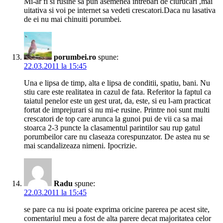
Mi-ar fi si rusine sa pun asemenea intrebari de ciurucari ,mai
uitativa si voi pe internet sa vedeti crescatori.Daca nu lasativa
de ei nu mai chinuiti porumbei.
porumbei.ro
spune:
22.03.2011 la 15:45
Una e lipsa de timp, alta e lipsa de conditii, spatiu, bani. Nu
stiu care este realitatea in cazul de fata. Referitor la faptul ca
taiatul penelor este un gest urat, da, este, si eu l-am practicat
fortat de imprejurari si nu mi-e rusine. Printre noi sunt multi
crescatori de top care arunca la gunoi pui de vii ca sa mai
stoarca 2-3 puncte la clasamentul parintilor sau rup gatul
porumbeilor care nu claseaza corespunzator. De astea nu se
mai scandalizeaza nimeni. Ipocrizie.
Radu
spune:
22.03.2011 la 15:45
se pare ca nu isi poate exprima oricine parerea pe acest site,
comentariul meu a fost de alta parere decat majoritatea celor