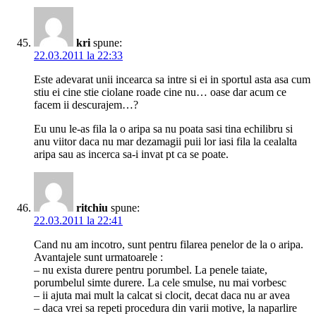
kri
spune:
22.03.2011 la 22:33
Este adevarat unii incearca sa intre si ei in sportul asta asa cum
stiu ei cine stie ciolane roade cine nu… oase dar acum ce
facem ii descurajem…?
Eu unu le-as fila la o aripa sa nu poata sasi tina echilibru si
anu viitor daca nu mar dezamagii puii lor iasi fila la cealalta
aripa sau as incerca sa-i invat pt ca se poate.
ritchiu
spune:
22.03.2011 la 22:41
Cand nu am incotro, sunt pentru filarea penelor de la o aripa.
Avantajele sunt urmatoarele :
– nu exista durere pentru porumbel. La penele taiate,
porumbelul simte durere. La cele smulse, nu mai vorbesc
– ii ajuta mai mult la calcat si clocit, decat daca nu ar avea
– daca vrei sa repeti procedura din varii motive, la naparlire