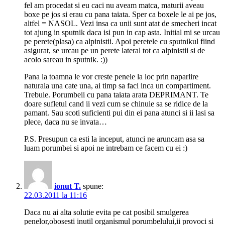
fel am procedat si eu caci nu aveam matca, maturii aveau
boxe pe jos si erau cu pana taiata. Sper ca boxele le ai pe jos,
altfel = NASOL. Vezi insa ca unii sunt atat de smecheri incat
tot ajung in sputnik daca isi pun in cap asta. Initial mi se urcau
pe perete(plasa) ca alpinistii. Apoi peretele cu sputnikul fiind
asigurat, se urcau pe un perete lateral tot ca alpinistii si de
acolo sareau in sputnik. :))
Pana la toamna le vor creste penele la loc prin naparlire
naturala una cate una, ai timp sa faci inca un compartiment.
Trebuie. Porumbeii cu pana taiata arata DEPRIMANT. Te
doare sufletul cand ii vezi cum se chinuie sa se ridice de la
pamant. Sau scoti suficienti pui din ei pana atunci si ii lasi sa
plece, daca nu se invata…
P.S. Presupun ca esti la inceput, atunci ne aruncam asa sa
luam porumbei si apoi ne intrebam ce facem cu ei :)
ionut T.
spune:
22.03.2011 la 11:16
Daca nu ai alta solutie evita pe cat posibil smulgerea
penelor,obosesti inutil organismul porumbelului,ii provoci si