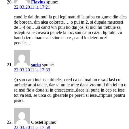
Flavius
spune:
22.03.2011 la 17:21
cand le dai drumul la pui legi maturii la aripa cu gume din alea
de borcan, din alea colorate…. o pui in 2, si dupaia rasucesti
de 3-4 ori….si cand vin puii lio dai jos, si nici nu trebuie sa
astepti sa le creasca penele la loc, sau ca in cazul lipitului cu
banda izolatoare sau stiue eu ce , cand le deteriorezi
penele…..
sorin
spune:
22.03.2011 la 17:39
:)) sau cam incins spiritele.. cred ca cel mai bn e sa-i lasi cu
ambele aripi taiate, dar sa nu te mire daca vro unul din iei nu o
sa mai fie a doua zi in crescatorie..daca isi pune in cap sa iese
tot va iesi, se urca cu ghearele pe pereti si iese..friptura pentru
pisici.
Costel
spune:
22.03.2011 la 17:58