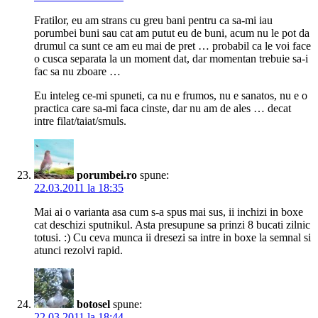
Fratilor, eu am strans cu greu bani pentru ca sa-mi iau
porumbei buni sau cat am putut eu de buni, acum nu le pot da
drumul ca sunt ce am eu mai de pret … probabil ca le voi face
o cusca separata la un moment dat, dar momentan trebuie sa-i
fac sa nu zboare …
Eu inteleg ce-mi spuneti, ca nu e frumos, nu e sanatos, nu e o
practica care sa-mi faca cinste, dar nu am de ales … decat
intre filat/taiat/smuls.
porumbei.ro
spune:
22.03.2011 la 18:35
Mai ai o varianta asa cum s-a spus mai sus, ii inchizi in boxe
cat deschizi sputnikul. Asta presupune sa prinzi 8 bucati zilnic
totusi. :) Cu ceva munca ii dresezi sa intre in boxe la semnal si
atunci rezolvi rapid.
botosel
spune:
22.03.2011 la 18:44