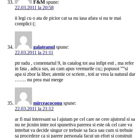
F&M
spune:
22.03.2011 la 20:58
ii legi cu o ata de picior cat sa nu iasa afara si nu te mai
complici (;
galateanul
spune:
22.03.2011 la 21:11
ptr radu , comentariul 9, in catalog tot asa infipt esti , ma refer
in fata , adica sus, au cam apus vremurile cu;; popusoi ””si
apa si zbor la liber, atentie ce scriem , toti ar vrea la natural dar
……. nu prea mai merge
mirceacoconu
spune:
22.03.2011 la 21:12
ar fi mai interesant sa l ajutam pe cel care ne cere ajutorul si sa
nu ne jicnim intre noi spunetiva parerea si este ok cel care va
intrebat va decide singur ce trebuie sa faca sau cum si trebuie
sa procedeze ca si parere personala facut un efort si construit