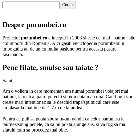
Cauta
Despre porumbei.ro
Proiectul
porumbei.ro
a inceput in 2003 si este cel mai „batran” site
columbofil din Romania. Aici gasiti enciclopedia porumbelului
imbogatita an de an cu multa pasiune pentru aceasta pasare
fascinanta.
Pene filate, smulse sau taiate ?
Salut,
Am o voliera in care momentan am numai porumbei voiajori mai
batrani, la matca, patru perechi si momentam au oua. Cand puii vor
creste mari intentionez sa le deschid trapa/sputnicul care este
amplasat la inaltime de 1.7 m de la podea.
Pentru ca puii sa poata zbura m-am gandit ca celor batrani sa le
tai/filez/smug penele, ca sa nu poata ajunge sus, si va rog sa ma
sfatuiti cum sa procedez mai bine.