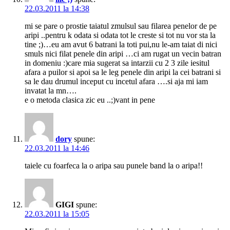
22.03.2011 la 14:38
mi se pare o prostie taiatul zmulsul sau filarea penelor de pe
aripi ..pentru k odata si odata tot le creste si tot nu vor sta la
tine ;)…eu am avut 6 batrani la toti pui,nu le-am taiat di nici
smuls nici filat penele din aripi …ci am rugat un vecin batran
in domeniu :)care mia sugerat sa intarzii cu 2 3 zile iesitul
afara a puilor si apoi sa le leg penele din aripi la cei batrani si
sa le dau drumul inceput cu incetul afara ….si aja mi iam
invatat la mn….
e o metoda clasica zic eu ..;)vant in pene
dory
spune:
22.03.2011 la 14:46
taiele cu foarfeca la o aripa sau punele band la o aripa!!
GIGI
spune:
22.03.2011 la 15:05