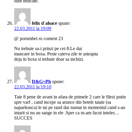
sunt indicate.
felix d`alsace
spune:
22.03.2011 la 19:09
@ porumbei ro coment 23
Nu trebuie sa-i prinzi pe cei 8.Le dai
mancare in boxa. Peste cateva zile te asteapta
deja in boxa si trebuie doar sa inchizi.
D&G=Ph
spune:
22.03.2011 la 19:10
Taie 8 pene de avant in afara de primele 2 care le filezi putin
spre varf , cand incepe sa arunce din betele taiate (sa
naparleasca) le tai pe rand dar numai in momentul cand s-au
intarit si nu au sange in ele .Sper ca m-am facut inteles…
SUCCES