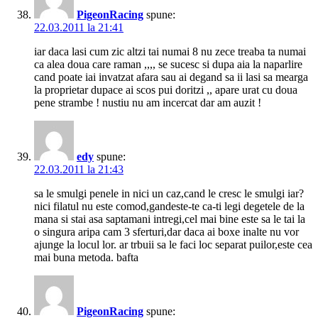
PigeonRacing
spune:
22.03.2011 la 21:41
iar daca lasi cum zic altzi tai numai 8 nu zece treaba ta numai
ca alea doua care raman ,,,, se sucesc si dupa aia la naparlire
cand poate iai invatzat afara sau ai degand sa ii lasi sa mearga
la proprietar dupace ai scos pui doritzi ,, apare urat cu doua
pene strambe ! nustiu nu am incercat dar am auzit !
edy
spune:
22.03.2011 la 21:43
sa le smulgi penele in nici un caz,cand le cresc le smulgi iar?
nici filatul nu este comod,gandeste-te ca-ti legi degetele de la
mana si stai asa saptamani intregi,cel mai bine este sa le tai la
o singura aripa cam 3 sferturi,dar daca ai boxe inalte nu vor
ajunge la locul lor. ar trbuii sa le faci loc separat puilor,este cea
mai buna metoda. bafta
PigeonRacing
spune: