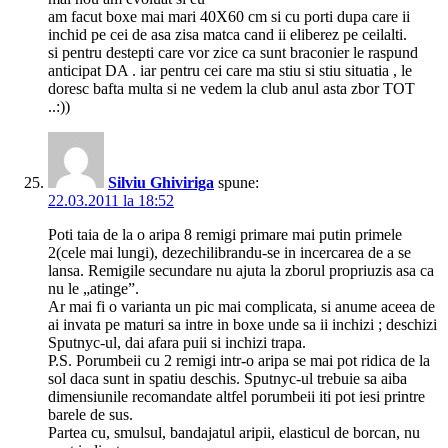
am facut boxe mai mari 40X60 cm si cu porti dupa care ii
inchid pe cei de asa zisa matca cand ii eliberez pe ceilalti.
si pentru destepti care vor zice ca sunt braconier le raspund
anticipat DA . iar pentru cei care ma stiu si stiu situatia , le
doresc bafta multa si ne vedem la club anul asta zbor TOT
..:))
Silviu Ghiviriga
spune:
22.03.2011 la 18:52
Poti taia de la o aripa 8 remigi primare mai putin primele
2(cele mai lungi), dezechilibrandu-se in incercarea de a se
lansa. Remigile secundare nu ajuta la zborul propriuzis asa ca
nu le „atinge”.
Ar mai fi o varianta un pic mai complicata, si anume aceea de
ai invata pe maturi sa intre in boxe unde sa ii inchizi ; deschizi
Sputnyc-ul, dai afara puii si inchizi trapa.
P.S. Porumbeii cu 2 remigi intr-o aripa se mai pot ridica de la
sol daca sunt in spatiu deschis. Sputnyc-ul trebuie sa aiba
dimensiunile recomandate altfel porumbeii iti pot iesi printre
barele de sus.
Partea cu, smulsul, bandajatul aripii, elasticul de borcan, nu