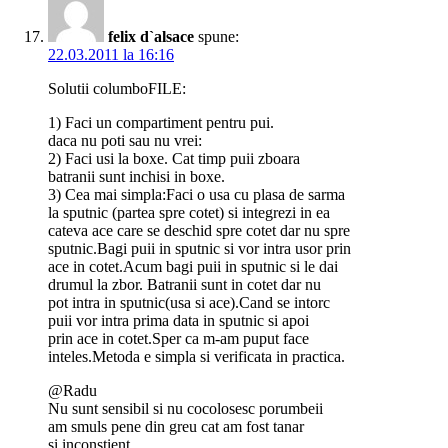
felix d`alsace
spune:
22.03.2011 la 16:16
Solutii columboFILE:
1) Faci un compartiment pentru pui.
daca nu poti sau nu vrei:
2) Faci usi la boxe. Cat timp puii zboara
batranii sunt inchisi in boxe.
3) Cea mai simpla:Faci o usa cu plasa de sarma
la sputnic (partea spre cotet) si integrezi in ea
cateva ace care se deschid spre cotet dar nu spre
sputnic.Bagi puii in sputnic si vor intra usor prin
ace in cotet.Acum bagi puii in sputnic si le dai
drumul la zbor. Batranii sunt in cotet dar nu
pot intra in sputnic(usa si ace).Cand se intorc
puii vor intra prima data in sputnic si apoi
prin ace in cotet.Sper ca m-am puput face
inteles.Metoda e simpla si verificata in practica.
@Radu
Nu sunt sensibil si nu cocolosesc porumbeii
am smuls pene din greu cat am fost tanar
si inconstient…