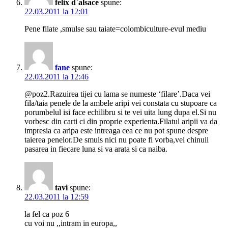
felix d`alsace
spune:
22.03.2011 la 12:01
Pene filate ,smulse sau taiate=colombiculture-evul mediu
fane
spune:
22.03.2011 la 12:46
@poz2.Razuirea tijei cu lama se numeste ‘filare’.Daca vei
fila/taia penele de la ambele aripi vei constata cu stupoare ca
porumbelul isi face echilibru si te vei uita lung dupa el.Si nu
vorbesc din carti ci din proprie experienta.Filatul aripii va da
impresia ca aripa este intreaga cea ce nu pot spune despre
taierea penelor.De smuls nici nu poate fi vorba,vei chinuii
pasarea in fiecare luna si va arata si ca naiba.
tavi
spune:
22.03.2011 la 12:59
la fel ca poz 6
cu voi nu ,,intram in europa,,