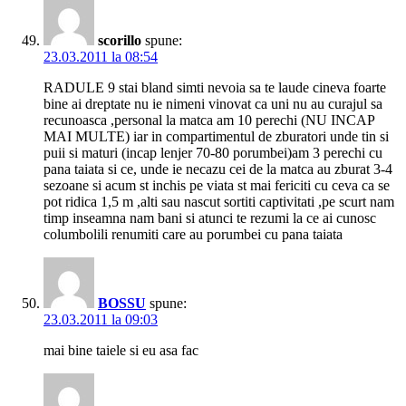
scorillo
spune:
23.03.2011 la 08:54
RADULE 9 stai bland simti nevoia sa te laude cineva foarte
bine ai dreptate nu ie nimeni vinovat ca uni nu au curajul sa
recunoasca ,personal la matca am 10 perechi (NU INCAP
MAI MULTE) iar in compartimentul de zburatori unde tin si
puii si maturi (incap lenjer 70-80 porumbei)am 3 perechi cu
pana taiata si ce, unde ie necazu cei de la matca au zburat 3-4
sezoane si acum st inchis pe viata st mai fericiti cu ceva ca se
pot ridica 1,5 m ,alti sau nascut sortiti captivitati ,pe scurt nam
timp inseamna nam bani si atunci te rezumi la ce ai cunosc
columbolili renumiti care au porumbei cu pana taiata
BOSSU
spune:
23.03.2011 la 09:03
mai bine taiele si eu asa fac