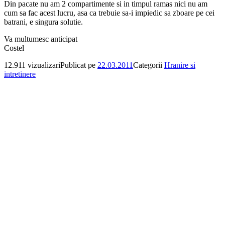
Din pacate nu am 2 compartimente si in timpul ramas nici nu am
cum sa fac acest lucru, asa ca trebuie sa-i impiedic sa zboare pe cei
batrani, e singura solutie.
Va multumesc anticipat
Costel
12.911 vizualizari
Publicat pe
22.03.2011
Categorii
Hranire si
intretinere