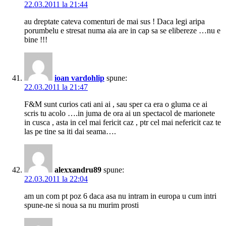
22.03.2011 la 21:44
au dreptate cateva comenturi de mai sus ! Daca legi aripa
porumbelu e stresat numa aia are in cap sa se elibereze …nu e
bine !!!
ioan vardohlip
spune:
22.03.2011 la 21:47
F&M sunt curios cati ani ai , sau sper ca era o gluma ce ai
scris tu acolo ….in juma de ora ai un spectacol de marionete
in cusca , asta in cel mai fericit caz , ptr cel mai nefericit caz te
las pe tine sa iti dai seama….
alexxandru89
spune:
22.03.2011 la 22:04
am un com pt poz 6 daca asa nu intram in europa u cum intri
spune-ne si noua sa nu murim prosti