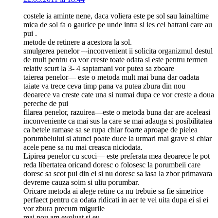
costele ia aminte nene, daca voliera este pe sol sau lainaltime
mica de sol fa o gaurice pe unde intra si ies cei batrani care au
pui .
metode de retinere a acestora la sol.
smulgerea penelor –-inconvenient ii solicita organizmul destul
de mult pentru ca vor creste toate odata si este pentru termen
relativ scurt la 3- 4 saptamani vor putea sa zboare
taierea penelor–– este o metoda mult mai buna dar oadata
taiate va trece ceva timp pana va putea zbura din nou
deoarece va creste cate una si numai dupa ce vor creste a doua
pereche de pui
filarea penelor, razuirea––este o metoda buna dar are aceleasi
inconveniente ca mai sus la care se mai adauga si posibilitatea
ca betele ramase sa se rupa chiar foarte aproape de pielea
porumbelului si atunci poate duce la urmari mai grave si chiar
acele pene sa nu mai creasca niciodata.
Lipirea penelor cu scoci–– este preferata mea deoarece le pot
reda libertatea oricand doresc o folosesc la porumbeii care
doresc sa scot pui din ei si nu doresc sa iasa la zbor primavara
devreme cauza soim si uliu porumbar.
Oricare metoda ai alege retine ca nu trebuie sa fie simetrice
perfaect pentru ca odata ridicati in aer te vei uita dupa ei si ei
vor zbura precum migurile
mai nou am evoluat si eu