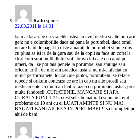
Radu
spune:
22.03.2011 la 14:01
ba mai lasati-ne cu vrajelile astea cu evul mediu si alte porcarii
gen: nu e columbofilie daca tai pana la porumbel, daca omul
nu are bani de bagat in niste amarati de porumbei si nu e dus
cu pluta sa isi ia de la gura sau de la copii sa faca un cotet la
ciori cum sunt multi dintre voi , bravo lui ca e cu capul pe
umeri, da ! se pot taia penele la porumbei sau smulge sau
oricum ar fi , de mic am practicat asta si nu mi-a afectat cu
nimic performanetel lor sau ale puilor, porumbelul se reface
repede si orikum conteaza ce are in cap nu alte prostii sau
medicamente ca multi au luat-o razna cu porumbeii astia , prea
multe fandoseli ,CURATENIE, MANCARE SI APA
CURATA PUNCT!!! in rest selectie naturala si nu am avut
probleme de 10 ani cu ei LUATI AMINTE SI NU MAI
BAGATI BANI AIUREA IN PORUMBEI!!! sa ii umpleti pe
altii de bani
ilie ;)
spune: