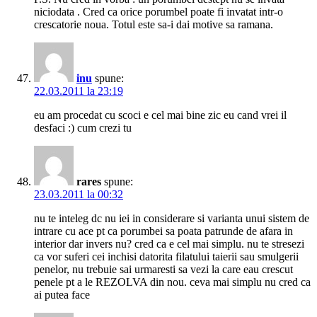
niciodata . Cred ca orice porumbel poate fi invatat intr-o
crescatorie noua. Totul este sa-i dai motive sa ramana.
inu
spune:
22.03.2011 la 23:19
eu am procedat cu scoci e cel mai bine zic eu cand vrei il
desfaci :) cum crezi tu
rares
spune:
23.03.2011 la 00:32
nu te inteleg dc nu iei in considerare si varianta unui sistem de
intrare cu ace pt ca porumbei sa poata patrunde de afara in
interior dar invers nu? cred ca e cel mai simplu. nu te stresezi
ca vor suferi cei inchisi datorita filatului taierii sau smulgerii
penelor, nu trebuie sai urmaresti sa vezi la care eau crescut
penele pt a le REZOLVA din nou. ceva mai simplu nu cred ca
ai putea face