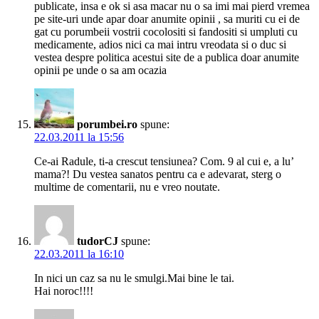
publicate, insa e ok si asa macar nu o sa imi mai pierd vremea
pe site-uri unde apar doar anumite opinii , sa muriti cu ei de
gat cu porumbeii vostrii cocolositi si fandositi si umpluti cu
medicamente, adios nici ca mai intru vreodata si o duc si
vestea despre politica acestui site de a publica doar anumite
opinii pe unde o sa am ocazia
porumbei.ro
spune:
22.03.2011 la 15:56
Ce-ai Radule, ti-a crescut tensiunea? Com. 9 al cui e, a lu’
mama?! Du vestea sanatos pentru ca e adevarat, sterg o
multime de comentarii, nu e vreo noutate.
tudorCJ
spune:
22.03.2011 la 16:10
In nici un caz sa nu le smulgi.Mai bine le tai.
Hai noroc!!!!