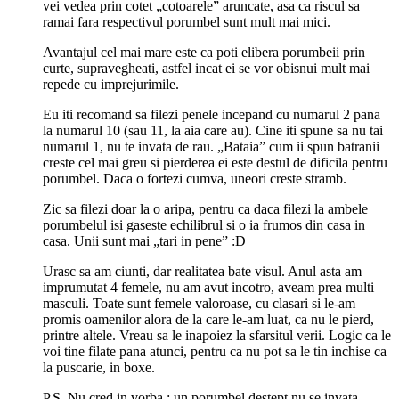
vei vedea prin cotet „cotoarele” aruncate, asa ca riscul sa
ramai fara respectivul porumbel sunt mult mai mici.
Avantajul cel mai mare este ca poti elibera porumbeii prin
curte, supravegheati, astfel incat ei se vor obisnui mult mai
repede cu imprejurimile.
Eu iti recomand sa filezi penele incepand cu numarul 2 pana
la numarul 10 (sau 11, la aia care au). Cine iti spune sa nu tai
numarul 1, nu te invata de rau. „Bataia” cum ii spun batranii
creste cel mai greu si pierderea ei este destul de dificila pentru
porumbel. Daca o fortezi cumva, uneori creste stramb.
Zic sa filezi doar la o aripa, pentru ca daca filezi la ambele
porumbelul isi gaseste echilibrul si o ia frumos din casa in
casa. Unii sunt mai „tari in pene” :D
Urasc sa am ciunti, dar realitatea bate visul. Anul asta am
imprumutat 4 femele, nu am avut incotro, aveam prea multi
masculi. Toate sunt femele valoroase, cu clasari si le-am
promis oamenilor alora de la care le-am luat, ca nu le pierd,
printre altele. Vreau sa le inapoiez la sfarsitul verii. Logic ca le
voi tine filate pana atunci, pentru ca nu pot sa le tin inchise ca
la puscarie, in boxe.
P.S. Nu cred in vorba : un porumbel destept nu se invata