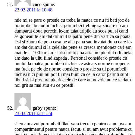
coco
spune:
23.03.2011 la 10:48
mie mi se pare o prostie cu treba la matca ce nu iti bati joc de
porumbei tinandui inchisi porumbei trebuie sa zboare eu am
cumparat doua perechi le-am taiat aripile au scos pui si cand
se goneau le-am dat drumul la patru pene din varf ca sa poata
iesi si zbura de pe o casa pe alta pana sau invatat dupa care le-
am dat drumul si la celelalte pene sa cresca mentionez ca i-am
luat de la 100 km are si riscuri treaba asta am pierdut o femela
am dato la uliu fiind zapada . Personal consider o prostie cu
tinutul la matca porumbeii inchisi ce astea-s norme europene
ma fuck pe ele de norme consider o prostie sa tii porumbeii
inchisi nici puii nu pot fii mai buni ca cei a caror parinti sunt
liberi si isi procura pietricelele de care au nevoie nu ce le dam
noi grit sa mai stiu eu ce prostii
gaby
spune:
23.03.2011 la 11:24
si eu am avut porumbeii filati vara trecuta pentru ca nu aveam
compartimentul pentru matca facut..si nu am avut probleme cu
puii..cel mai bine e sa tai cu un foarfece penele de zbor de la o