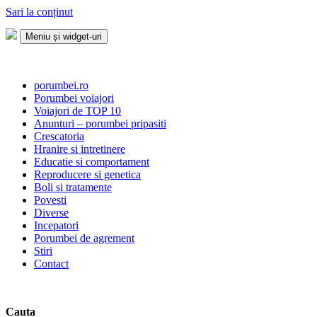
Sari la conținut
Meniu și widget-uri
Porumbei.ro
Enciclopedia porumbelului
porumbei.ro
Porumbei voiajori
Voiajori de TOP 10
Anunturi – porumbei pripasiti
Crescatoria
Hranire si intretinere
Educatie si comportament
Reproducere si genetica
Boli si tratamente
Povesti
Diverse
Incepatori
Porumbei de agrement
Stiri
Contact
Cauta