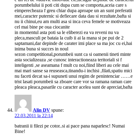
porumbelului ii poti citi dupa cum se comporta,aceia care s
eimperecheaza f greu chiar dupa aproape un an sunt preferatii
mei,caracter puternic si defiecare data dau si rezultate,bafta si
nu ii chinui,eu am multi asa si inca ceva femele se motiveaza
cel mai bine pe oua ciocanite
in momentul asta poti sa le eliberezi ea va reveni nu va
pleca,masculi pe bataia la cuib ii ai la mana si pe pui de 2
saptamani,dar depinde de carater imi place sa ma joc cu ei,hai
inima buna si succes in noul
sezon competitional,porumbeii sunt ca si oamenii tineti minte
asta socializeaza ,se cunosc interactioneaza teritoriali si f
inteligenti ,se aseamana f mult cu noi,fiind liberi au cele mai
mai mari sanse sa reuseasca,tinandu-i inchisi ,filati,spatiu mici
nu faceti decat sa-i supuneti unui regim de penintenciar ……e
trist lasati porumbeii sa zboare care vor sa ramana raman care
pleaca pleaca,pasarile cu caracter acelea sunt de apreciat,bafta
Alin DV
spune:
22.03.2011 la 22:14
batranii ii filezi pe cotor..si ai pace pana naparlesc! Numai
Bine!