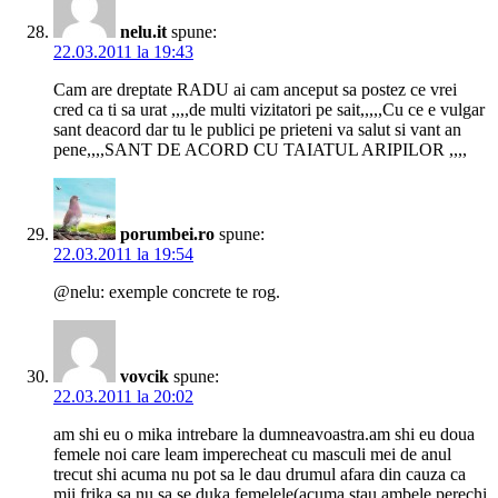
nelu.it
spune:
22.03.2011 la 19:43
Cam are dreptate RADU ai cam anceput sa postez ce vrei
cred ca ti sa urat ,,,,de multi vizitatori pe sait,,,,,Cu ce e vulgar
sant deacord dar tu le publici pe prieteni va salut si vant an
pene,,,,SANT DE ACORD CU TAIATUL ARIPILOR ,,,,
porumbei.ro
spune:
22.03.2011 la 19:54
@nelu: exemple concrete te rog.
vovcik
spune:
22.03.2011 la 20:02
am shi eu o mika intrebare la dumneavoastra.am shi eu doua
femele noi care leam imperecheat cu masculi mei de anul
trecut shi acuma nu pot sa le dau drumul afara din cauza ca
mii frika sa nu sa se duka femelele(acuma stau ambele perechi