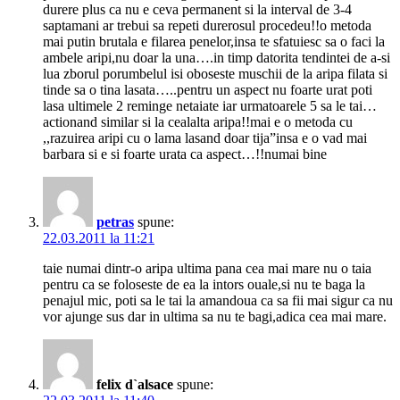
durere plus ca nu e ceva permanent si la interval de 3-4
saptamani ar trebui sa repeti durerosul procedeu!!o metoda
mai putin brutala e filarea penelor,insa te sfatuiesc sa o faci la
ambele aripi,nu doar la una….in timp datorita tendintei de a-si
lua zborul porumbelul isi oboseste muschii de la aripa filata si
tinde sa o tina lasata…..pentru un aspect nu foarte urat poti
lasa ultimele 2 reminge netaiate iar urmatoarele 5 sa le tai…
actionand similar si la cealalta aripa!!mai e o metoda cu
,,razuirea aripi cu o lama lasand doar tija”insa e o vad mai
barbara si e si foarte urata ca aspect…!!numai bine
petras
spune:
22.03.2011 la 11:21
taie numai dintr-o aripa ultima pana cea mai mare nu o taia
pentru ca se foloseste de ea la intors ouale,si nu te baga la
penajul mic, poti sa le tai la amandoua ca sa fii mai sigur ca nu
vor ajunge sus dar in ultima sa nu te bagi,adica cea mai mare.
felix d`alsace
spune: