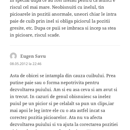
riscul cel mai mare. Neobisnuiti cu inelul, tin
picioarele in pozitii anormale, uneori chiar le intra
paie de cuib prin inel si obliga piciorul la pozitii
gresite, etc. Dupa ce puii se imbraca si incep sa stea
in picioare, riscul scade.
Eugen Savu
spune:
08.05.2012 la 22:46
Asta de obicei se intampla din cauza cuibului. Prea
putine paie sau o forma nepotrivita pentru
dezvoltarea puiului. Am si eu asa ceva si am avut si
in trecut. In cazuri de genul obisnuiesc sa inelez
puiul pe un picior si pe celalalt sa pun un clips,iar
mai apoi le leg intre ele cu o ata astfel incat sa
corectez pozitia picioarelor. Ata nu va afecta
dezvoltarea puiului si va ajuta la corectarea pozitiei