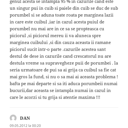
genul acesta se intampla 95 % in cazurile cand este
un singur pui in cuib si paiele din cuib se duc de sub
porumbel si se aduna toate roata pe marginea lazii
in care este cuibul ,iar in cazul acesta puiul de
porumbel nu mai are in ce sa se propteasca cu
piciorul ,si piciorul mereu ii va aluneca spre
marginea cuibului ,si din cauza aceasta ii ramane
piciorul sucit intr-o parte .cazurile acestea sant
destul de dese in cazurile cand crescatorul nu are
destula vreme sa supravegheze puii de porumbei . la
seria urmatoare de pui sa ai grija ca cuibul sa fie cat
mai gros la fund, si nu o sa mai ai aceasta problema !
bafta pe mai departe si sa iti aduca porumbeii numai
bucurii,dar aceasta se intampla numai in cazul in
care le acorzi si tu grija si atentie maxima !!!
DAN
spune:
09.05.2012 la 00:20