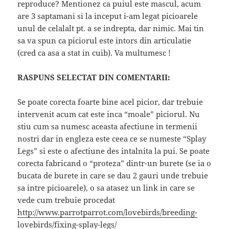
reproduce? Mentionez ca puiul este mascul, acum
are 3 saptamani si la inceput i-am legat picioarele
unul de celalalt pt. a se indrepta, dar nimic. Mai tin
sa va spun ca piciorul este intors din articulatie
(cred ca asa a stat in cuib). Va multumesc !
RASPUNS SELECTAT DIN COMENTARII:
Se poate corecta foarte bine acel picior, dar trebuie
intervenit acum cat este inca “moale” piciorul. Nu
stiu cum sa numesc aceasta afectiune in termenii
nostri dar in engleza este ceea ce se numeste “Splay
Legs” si este o afectiune des intalnita la pui. Se poate
corecta fabricand o “proteza” dintr-un burete (se ia o
bucata de burete in care se dau 2 gauri unde trebuie
sa intre picioarele), o sa atasez un link in care se
vede cum trebuie procedat
http://www.parrotparrot.com/lovebirds/breeding-
lovebirds/fixing-splay-legs/