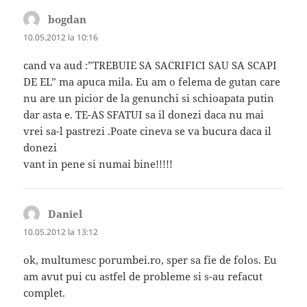
bogdan
spune:
10.05.2012 la 10:16
cand va aud :”TREBUIE SA SACRIFICI SAU SA SCAPI
DE EL” ma apuca mila. Eu am o felema de gutan care
nu are un picior de la genunchi si schioapata putin
dar asta e. TE-AS SFATUI sa il donezi daca nu mai
vrei sa-l pastrezi .Poate cineva se va bucura daca il
donezi
vant in pene si numai bine!!!!!
Daniel
spune:
10.05.2012 la 13:12
ok, multumesc porumbei.ro, sper sa fie de folos. Eu
am avut pui cu astfel de probleme si s-au refacut
complet.