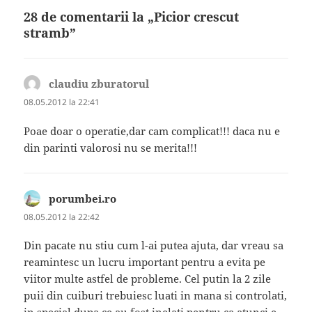
28 de comentarii la „Picior crescut
stramb”
claudiu zburatorul
spune:
08.05.2012 la 22:41
Poae doar o operatie,dar cam complicat!!! daca nu e
din parinti valorosi nu se merita!!!
porumbei.ro
spune:
08.05.2012 la 22:42
Din pacate nu stiu cum l-ai putea ajuta, dar vreau sa
reamintesc un lucru important pentru a evita pe
viitor multe astfel de probleme. Cel putin la 2 zile
puii din cuiburi trebuiesc luati in mana si controlati,
in special dupa ce au fost inelati pentru ca atunci e