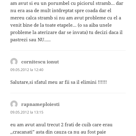
am avut si eu un porumbel cu piciorul stramb… dar
nu era asa de mult intdreptat spre coada dar el
mereu calca stramb si nu am avut probleme cu el a
venit bine de la toate etapele… (o sa aiba unele
probleme la aterizare dar se invata) tu decizi daca il
pastrezi sau NU…..
cornitescu ionut
spune:
09.05.2012 la 12:40
Salutare,si sfatul meu ar fii sa il elimini !!!!!!
rapnameploiesti
spune:
09.05.2012 la 13:15
eu am avut anul trecut 2 frati de cuib care erau
,,cracanati” asta din cauza ca nu au fost paie