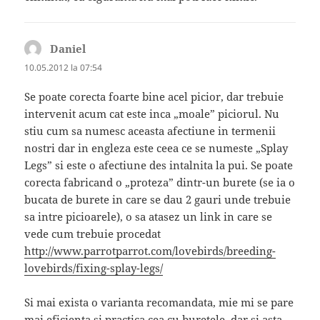
Daniel
spune:
10.05.2012 la 07:54
Se poate corecta foarte bine acel picior, dar trebuie
intervenit acum cat este inca „moale” piciorul. Nu
stiu cum sa numesc aceasta afectiune in termenii
nostri dar in engleza este ceea ce se numeste „Splay
Legs” si este o afectiune des intalnita la pui. Se poate
corecta fabricand o „proteza” dintr-un burete (se ia o
bucata de burete in care se dau 2 gauri unde trebuie
sa intre picioarele), o sa atasez un link in care se
vede cum trebuie procedat
http://www.parrotparrot.com/lovebirds/breeding-
lovebirds/fixing-splay-legs/
Si mai exista o varianta recomandata, mie mi se pare
mai eficienta si practica cea cu buretele, dar si asta