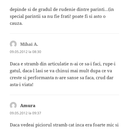
depinde si de gradul de rudenie dintre parinti…(in
special parintii sa nu fie frati! poate fi si asto o
cauza.
Mihai A.
spune:
09.05.2012 la 08:30
Daca e stramb din articulatie n-ai ce sa-i faci, rupe-i
gatul, daca-l lasi se va chinui mai mult dupa ce va
creste si performanta n-are sanse sa faca, crud dar
asta-i viata!
Amura
spune:
09.05.2012 la 09:37
Daca vedeai piciorul stramb cat inca era foarte mic si