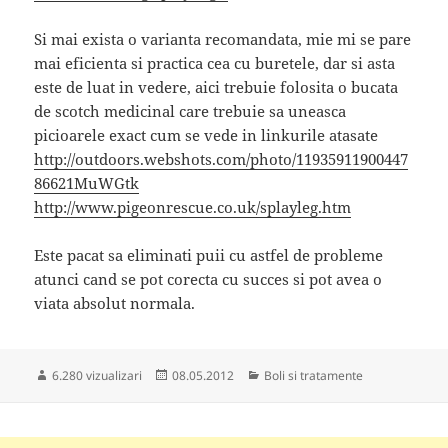
Si mai exista o varianta recomandata, mie mi se pare
mai eficienta si practica cea cu buretele, dar si asta
este de luat in vedere, aici trebuie folosita o bucata
de scotch medicinal care trebuie sa uneasca
picioarele exact cum se vede in linkurile atasate
http://outdoors.webshots.com/photo/11935911900447
86621MuWGtk
http://www.pigeonrescue.co.uk/splayleg.htm
Este pacat sa eliminati puii cu astfel de probleme
atunci cand se pot corecta cu succes si pot avea o
viata absolut normala.
Publicat
Categorii
6.280 vizualizari
08.05.2012
Boli si tratamente
pe