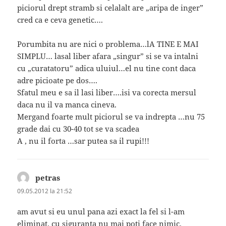
piciorul drept stramb si celalalt are „aripa de inger”
cred ca e ceva genetic….
Porumbita nu are nici o problema…lA TINE E MAI
SIMPLU… lasal liber afara „singur” si se va intalni
cu „curatatoru” adica uluiul…el nu tine cont daca
adre picioate pe dos….
Sfatul meu e sa il lasi liber….isi va corecta mersul
daca nu il va manca cineva.
Mergand foarte mult piciorul se va indrepta …nu 75
grade dai cu 30-40 tot se va scadea
A , nu il forta …sar putea sa il rupi!!!
petras
spune:
09.05.2012 la 21:52
am avut si eu unul pana azi exact la fel si l-am
eliminat, cu siguranta nu mai poti face nimic.