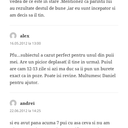
vedea de ce este in stare .Mentionez ca parintii lui
au rezultate destul de bune ,iar eu sunt incepator si
am decis sa il tin.
alex
spune:
16.05.2012 la 13:00
Pfu…subiectul a cazut perfect pentru unul din puii
mei. Are un picior deplasat( il tine in urma). Puiul
are cam 12-13 zile si azi ma duc sa ii pun un burete
exact ca in poze. Poate isi revine. Multumesc Daniel
pentru ajutor.
andrei
spune:
22.06.2012 la 14:25
si eu avut pana acuma 7 pui cu asa ceva si nu am