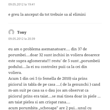
09.05.2012 la 19:41
e greu la anceput da tot trebuie sa al elimini
Tony
spune:
09.05.2012 la 20:39
eu am o problema asemanatoare…. din 37 de
porumbei….doar 32 sunt inchisi in voliera deoarece
este supra aglomerata!!! restu’ de 5 sunt „porumbeii
podului….la ei nu controlez puii ca la cei din
voliera.
Acum 1 din cei 5 (o femella de 2010) sia prins
piciorul in tabla de pe casa ….( de la genunchi ) cand
m-am suit pe casa sa o dau jos am observat ca
piciorul prins era taiat….se mai tinea doar in piele …
am taiat pielea si am crispat rana….
acum porumbita „scheoapa” are 2 pui…unul cu