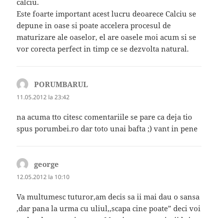
calciu.
Este foarte important acest lucru deoarece Calciu se
depune in oase si poate accelera procesul de
maturizare ale oaselor, el are oasele moi acum si se
vor corecta perfect in timp ce se dezvolta natural.
PORUMBARUL
spune:
11.05.2012 la 23:42
na acuma tto citesc comentariile se pare ca deja tio
spus porumbei.ro dar toto unai bafta ;) vant in pene
george
spune:
12.05.2012 la 10:10
Va multumesc tuturor,am decis sa ii mai dau o sansa
,dar pana la urma cu uliul,,scapa cine poate” deci voi