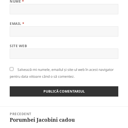
NUME
*
EMAIL
*
SITE WEB
Salvează-mi numele, emailul și site-ul web în acest navigator
pentru data viitoare când o să comentez.
Navigare
PRECEDENT
în
Porumbei Jacobini cadou
Articolul
articole
anterior: