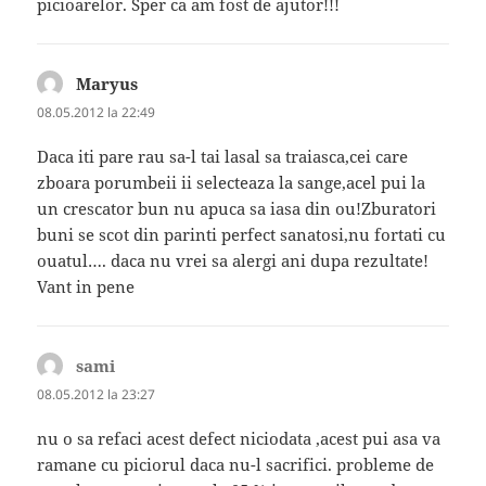
picioarelor. Sper ca am fost de ajutor!!!
Maryus
spune:
08.05.2012 la 22:49
Daca iti pare rau sa-l tai lasal sa traiasca,cei care
zboara porumbeii ii selecteaza la sange,acel pui la
un crescator bun nu apuca sa iasa din ou!Zburatori
buni se scot din parinti perfect sanatosi,nu fortati cu
ouatul…. daca nu vrei sa alergi ani dupa rezultate!
Vant in pene
sami
spune:
08.05.2012 la 23:27
nu o sa refaci acest defect niciodata ,acest pui asa va
ramane cu piciorul daca nu-l sacrifici. probleme de