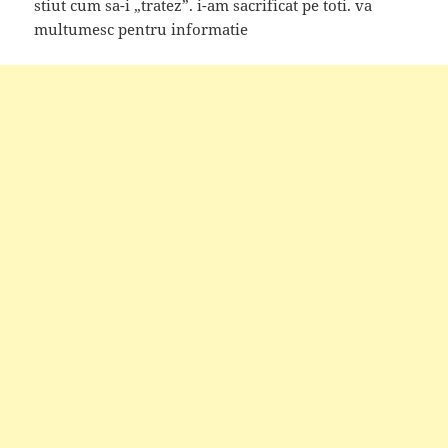
stiut cum sa-i „tratez”. i-am sacrificat pe toti. va
multumesc pentru informatie