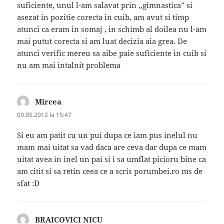
suficiente, unul l-am salavat prin ,,gimnastica” si
asezat in pozitie corecta in cuib, am avut si timp
atunci ca eram in somaj , in schimb al doilea nu l-am
mai putut corecta si am luat decizia aia grea. De
atunci verific mereu sa aibe paie suficiente in cuib si
nu am mai intalnit problema
Mircea
spune:
09.05.2012 la 15:47
Si eu am patit cu un pui dupa ce iam pus inelul nu
mam mai uitat sa vad daca are ceva dar dupa ce mam
uitat avea in inel un pai si i sa umflat picioru bine ca
am citit si sa retin ceea ce a scris porumbei.ro ms de
sfat :D
BRAICOVICI NICU
spune: