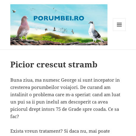
MENIU
ȘI
WIDGET-
Porumbei.ro
URI
Picior crescut stramb
Buna ziua, ma numesc George si sunt incepator in
cresterea porumbeilor voiajori. De curand am
intalinit o problema care m-a speriat: cand am luat
un pui sa ii pun inelul am descoperit ca avea
piciorul drept intors 75 de Grade spre coada. Ce sa
fac?
Exista vreun tratament? Si daca nu, mai poate