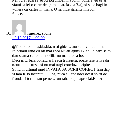
Pentru a reusi sa aduci porumbeii inapoi in voliera, eu te-as
sfatui sa iei o carte de gramatica(clasa a 3-a), si sa te bagi in
voliera cu cartea in mana. O sa intre garantat inapoi!
Succes!
lupuroz
spune:
12.12.2017 la 09:20
@frodo de la bla,bla,bla. n ai ghicit…nu sunt var cu nimeni.
In primul rand eu nu mai zbor.Mi au ajuns 12 ani in care sa mi
dau seama ca, columbofilia nu mai e ce a fost.
Deci ia tu bicarbonatu si freaca ti creieru, poate iese la iveala
neuronu ti stresat si nu mai tragi concluzii pripite.
Si nu in ultimul rand INVATA SA SCRII CORECT fara dap
si fara K la inceputul lui ca, pt ca eu consider acest spirit de
fronda si teribilism pe net…un rahat supraapreciat.Bine?