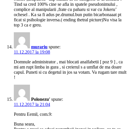
Tind sa cred 100% cine se afla in spatele pseudonimului ,
complice al manipularii ,frate cu paharu si var cu Jokeru’
ochesel . Ka sa fi adus pe.drumul.bun putin bicarbonaaat pt
ficat si psihologie inversa.( ending thetral picture)Nu visa la
top 3 ca e greu.
murariu
spune:
11.12.2017 la 19:08
Domnule administrator , mai blocati analfabetii [ poz 9 ] , ca
mi am rupt limba in gura , si creierul s a umflat de ma doare
capul. Puneti si cu degetul in jos sa votam. Va rugam tare mult
!
Polonezu'
spune:
11.12.2017 la 21:04
Pentru Eemil, com.9:
Buna seara,