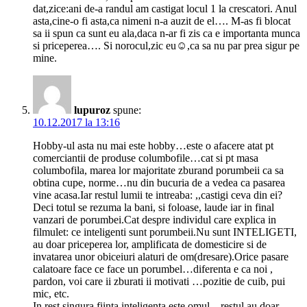
dat,zice:ani de-a randul am castigat locul 1 la crescatori. Anul
asta,cine-o fi asta,ca nimeni n-a auzit de el…. M-as fi blocat
sa ii spun ca sunt eu ala,daca n-ar fi zis ca e importanta munca
si priceperea…. Si norocul,zic eu☺,ca sa nu par prea sigur pe
mine.
lupuroz
spune:
10.12.2017 la 13:16
Hobby-ul asta nu mai este hobby…este o afacere atat pt
comerciantii de produse columbofile…cat si pt masa
columbofila, marea lor majoritate zburand porumbeii ca sa
obtina cupe, norme…nu din bucuria de a vedea ca pasarea
vine acasa.Iar restul lumii te intreaba: ,,castigi ceva din ei?
Deci totul se rezuma la bani, si foloase, laude iar in final
vanzari de porumbei.Cat despre individul care explica in
filmulet: ce inteligenti sunt porumbeii.Nu sunt INTELIGETI,
au doar priceperea lor, amplificata de domesticire si de
invatarea unor obiceiuri alaturi de om(dresare).Orice pasare
calatoare face ce face un porumbel…diferenta e ca noi ,
pardon, voi care ii zburati ii motivati …pozitie de cuib, pui
mic, etc.
In rest singura fiinta inteligenta este omul…restul au doar