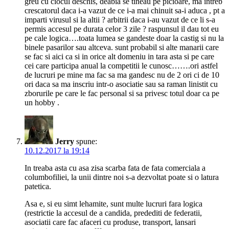
greu cu ciocul deschis, deabia se tineau pe picioare, ma intreb
crescatorul daca i-a vazut de ce i-a mai chinuit sa-i aduca , pt a
imparti virusul si la altii ? arbitrii daca i-au vazut de ce li s-a
permis accesul pe durata celor 3 zile ? raspunsul il dau tot eu
pe cale logica….toata lumea se gandeste doar la castig si nu la
binele pasarilor sau altceva. sunt probabil si alte manarii care
se fac si aici ca si in orice alt domeniu in tara asta si pe care
cei care participa anual la competitii le cunosc…….ori astfel
de lucruri pe mine ma fac sa ma gandesc nu de 2 ori ci de 10
ori daca sa ma inscriu intr-o asociatie sau sa raman linistit cu
zborurile pe care le fac personal si sa privesc totul doar ca pe
un hobby .
Jerry
spune:
10.12.2017 la 19:14
In treaba asta cu asa zisa scarba fata de fata comerciala a
columbofiliei, la unii dintre noi s-a dezvoltat poate si o latura
patetica.
Asa e, si eu simt lehamite, sunt multe lucruri fara logica
(restrictie la accesul de a candida, predediti de federatii,
asociatii care fac afaceri cu produse, transport, lansari