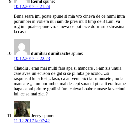
Eemil
spune:
10.12.2017 la 21:24
Buna seara imi poate spune si mia vro cineva de ce numi intra
porumbei in voliera nui iam de prea mult timp de 3 Luni va
rog imi poate spune vro cineva ce pot face dorm sub streasina
la casa
dumitru dumitrache
spune:
10.12.2017 la 22:23
Claudiu , erau mai multi fara apa si mancare , i-am zis unuia
care avea un ecuson de gat si se plimba pe acolo….si
raspunsul lui a fost ,, lasa, ca au venit aici la frumusete , nu la
mancare ,, . un porumbel mai destept saracul pt ca ii era foame
baga capul printre gratii si fura cateva boabe ramase la vecinul
lui. ce sa mai zici ?
Jerry
spune:
11.12.2017 la 07:42