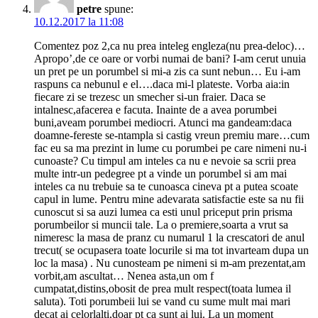
petre
spune:
10.12.2017 la 11:08
Comentez poz 2,ca nu prea inteleg engleza(nu prea-deloc)…
Apropo’,de ce oare or vorbi numai de bani? I-am cerut unuia
un pret pe un porumbel si mi-a zis ca sunt nebun… Eu i-am
raspuns ca nebunul e el….daca mi-l plateste. Vorba aia:in
fiecare zi se trezesc un smecher si-un fraier. Daca se
intalnesc,afacerea e facuta. Inainte de a avea porumbei
buni,aveam porumbei mediocri. Atunci ma gandeam:daca
doamne-fereste se-ntampla si castig vreun premiu mare…cum
fac eu sa ma prezint in lume cu porumbei pe care nimeni nu-i
cunoaste? Cu timpul am inteles ca nu e nevoie sa scrii prea
multe intr-un pedegree pt a vinde un porumbel si am mai
inteles ca nu trebuie sa te cunoasca cineva pt a putea scoate
capul in lume. Pentru mine adevarata satisfactie este sa nu fii
cunoscut si sa auzi lumea ca esti unul priceput prin prisma
porumbeilor si muncii tale. La o premiere,soarta a vrut sa
nimeresc la masa de pranz cu numarul 1 la crescatori de anul
trecut( se ocupasera toate locurile si ma tot invarteam dupa un
loc la masa) . Nu cunosteam pe nimeni si m-am prezentat,am
vorbit,am ascultat… Nenea asta,un om f
cumpatat,distins,obosit de prea mult respect(toata lumea il
saluta). Toti porumbeii lui se vand cu sume mult mai mari
decat ai celorlalti,doar pt ca sunt ai lui. La un moment