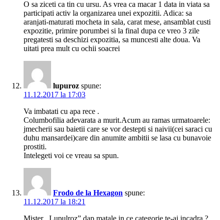
O sa ziceti ca tin cu ursu. As vrea ca macar 1 data in viata sa
participati activ la organizarea unei expozitii. Adica: sa
aranjati-maturati mocheta in sala, carat mese, ansamblat custi
expozitie, primire porumbei si la final dupa ce vreo 3 zile
pregatesti sa deschizi expozitia, sa muncesti alte doua. Va
uitati prea mult cu ochii soacrei
lupuroz
spune:
11.12.2017 la 17:03
Va imbatati cu apa rece .
Columbofilia adevarata a murit.Acum au ramas urmatoarele:
jmecherii sau baietii care se vor destepti si naivii(cei saraci cu
duhu mansardei)care din anumite ambitii se lasa cu bunavoie
prostiti.
Intelegeti voi ce vreau sa spun.
Frodo de la Hexagon
spune:
11.12.2017 la 18:21
Mister ,,Lupulroz” dap matale in ce categorie te-ai incadra ?