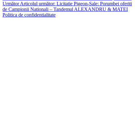
Următor
Articolul următor:
Licitatie Pigeon-Sale: Porumbei oferiti
de Campionii Nationali – Tandemul ALEXANDRU & MATEI
Politica de confidentialitate