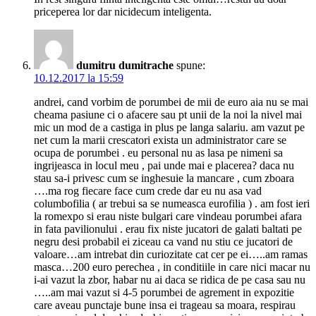
priceperea lor dar nicidecum inteligenta.
dumitru dumitrache
spune:
10.12.2017 la 15:59
andrei, cand vorbim de porumbei de mii de euro aia nu se mai
cheama pasiune ci o afacere sau pt unii de la noi la nivel mai
mic un mod de a castiga in plus pe langa salariu. am vazut pe
net cum la marii crescatori exista un administrator care se
ocupa de porumbei . eu personal nu as lasa pe nimeni sa
ingrijeasca in locul meu , pai unde mai e placerea? daca nu
stau sa-i privesc cum se inghesuie la mancare , cum zboara
….ma rog fiecare face cum crede dar eu nu asa vad
columbofilia ( ar trebui sa se numeasca eurofilia ) . am fost ieri
la romexpo si erau niste bulgari care vindeau porumbei afara
in fata pavilionului . erau fix niste jucatori de galati baltati pe
negru desi probabil ei ziceau ca vand nu stiu ce jucatori de
valoare…am intrebat din curiozitate cat cer pe ei…..am ramas
masca…200 euro perechea , in conditiile in care nici macar nu
i-ai vazut la zbor, habar nu ai daca se ridica de pe casa sau nu
…..am mai vazut si 4-5 porumbei de agrement in expozitie
care aveau punctaje bune insa ei trageau sa moara, respirau