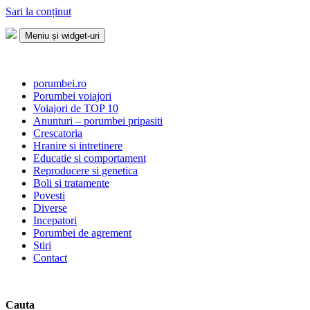
Sari la conținut
Meniu și widget-uri
Porumbei.ro
Enciclopedia porumbelului
porumbei.ro
Porumbei voiajori
Voiajori de TOP 10
Anunturi – porumbei pripasiti
Crescatoria
Hranire si intretinere
Educatie si comportament
Reproducere si genetica
Boli si tratamente
Povesti
Diverse
Incepatori
Porumbei de agrement
Stiri
Contact
Cauta