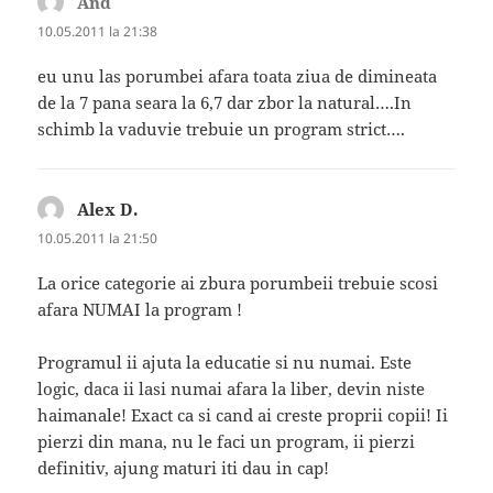
And
spune:
10.05.2011 la 21:38
eu unu las porumbei afara toata ziua de dimineata
de la 7 pana seara la 6,7 dar zbor la natural….In
schimb la vaduvie trebuie un program strict….
Alex D.
spune:
10.05.2011 la 21:50
La orice categorie ai zbura porumbeii trebuie scosi
afara NUMAI la program !
Programul ii ajuta la educatie si nu numai. Este
logic, daca ii lasi numai afara la liber, devin niste
haimanale! Exact ca si cand ai creste proprii copii! Ii
pierzi din mana, nu le faci un program, ii pierzi
definitiv, ajung maturi iti dau in cap!