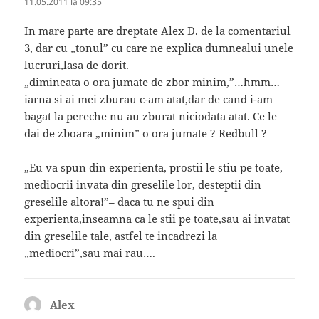
11.05.2011 la 09:35
In mare parte are dreptate Alex D. de la comentariul
3, dar cu „tonul” cu care ne explica dumnealui unele
lucruri,lasa de dorit.
„dimineata o ora jumate de zbor minim,”…hmm…
iarna si ai mei zburau c-am atat,dar de cand i-am
bagat la pereche nu au zburat niciodata atat. Ce le
dai de zboara „minim” o ora jumate ? Redbull ?
„Eu va spun din experienta, prostii le stiu pe toate,
mediocrii invata din greselile lor, desteptii din
greselile altora!”– daca tu ne spui din
experienta,inseamna ca le stii pe toate,sau ai invatat
din greselile tale, astfel te incadrezi la
„mediocri”,sau mai rau….
Alex
spune: