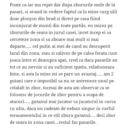
Poate ca iar ma repet dar dupa zborurile mele de la
pasari, si avand in vedere faptul ca la mine curg ulii
doar plonjon din brad si direct pe casa fiind
inconjurat de munti din toate partile, eu mizez pe
zborurile de seara in jurul casei, incet incep ei sa
cerceteze zona si sa zboare mai mult si mai
departe….. cel putin ai mei de cand au descoperit
lacul din zona, stau si salivez de pe calea ferata cum
joaca intre ei deasupra apei, cred ca daca pasarile au
tot ce au nevoie si au suficient spatiu, relationeaza
bine, si asta la mine mi se pare un avantaj….. am 2
gutani care e imposibil sa nu se antreneze unul pe
celalalt in zbor, tocmai de asta am observat ca se
folosesc de jocurile de zbor pentru a scapa de
atacuri….. gutanul mai jucator ca jucatorul in cursa
cu uliu, daca nu radeam de nebun singur in varful
terasamentului in ce stil zbura gutanul…. deci zbor
de seara in zona casei…restul fac pasarile.