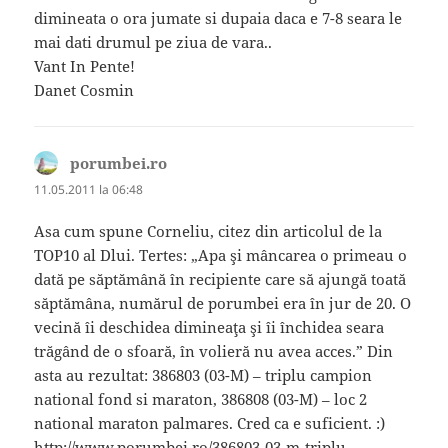
dimineata o ora jumate si dupaia daca e 7-8 seara le
mai dati drumul pe ziua de vara..
Vant In Pente!
Danet Cosmin
porumbei.ro
spune:
11.05.2011 la 06:48
Asa cum spune Corneliu, citez din articolul de la
TOP10 al Dlui. Tertes: „Apa şi mâncarea o primeau o
dată pe săptămână în recipiente care să ajungă toată
săptămâna, numărul de porumbei era în jur de 20. O
vecină îi deschidea dimineaţa şi îi închidea seara
trăgând de o sfoară, în volieră nu avea acces.” Din
asta au rezultat: 386803 (03-M) – triplu campion
national fond si maraton, 386808 (03-M) – loc 2
national maraton palmares. Cred ca e suficient. :)
http://www.porumbei.ro/386803-03-m-triplu-