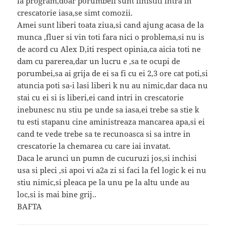
la program,doar porumbeii sunt linistiti intra in
crescatorie iasa,se simt comozii.
Amei sunt liberi toata ziua,si cand ajung acasa de la
munca ,fluer si vin toti fara nici o problema,si nu is
de acord cu Alex D,iti respect opinia,ca aicia toti ne
dam cu parerea,dar un lucru e ,sa te ocupi de
porumbei,sa ai grija de ei sa fi cu ei 2,3 ore cat poti,si
atuncia poti sa-i lasi liberi k nu au nimic,dar daca nu
stai cu ei si is liberi,ei cand intri in crescatorie
inebunesc nu stiu pe unde sa iasa,ei trebe sa stie k
tu esti stapanu cine aministreaza mancarea apa,si ei
cand te vede trebe sa te recunoasca si sa intre in
crescatorie la chemarea cu care iai invatat.
Daca le arunci un pumn de cucuruzi jos,si inchisi
usa si pleci ,si apoi vi a2a zi si faci la fel logic k ei nu
stiu nimic,si pleaca pe la unu pe la altu unde au
loc,si is mai bine grij..
BAFTA