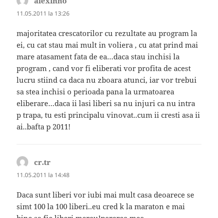
alexinho
spune:
11.05.2011 la 13:26
majoritatea crescatorilor cu rezultate au program la
ei, cu cat stau mai mult in voliera , cu atat prind mai
mare atasament fata de ea…daca stau inchisi la
program , cand vor fi eliberati vor profita de acest
lucru stiind ca daca nu zboara atunci, iar vor trebui
sa stea inchisi o perioada pana la urmatoarea
eliberare…daca ii lasi liberi sa nu injuri ca nu intra
p trapa, tu esti principalu vinovat..cum ii cresti asa ii
ai..bafta p 2011!
cr.tr
spune:
11.05.2011 la 14:48
Daca sunt liberi vor iubi mai mult casa deoarece se
simt 100 la 100 liberi..eu cred k la maraton e mai