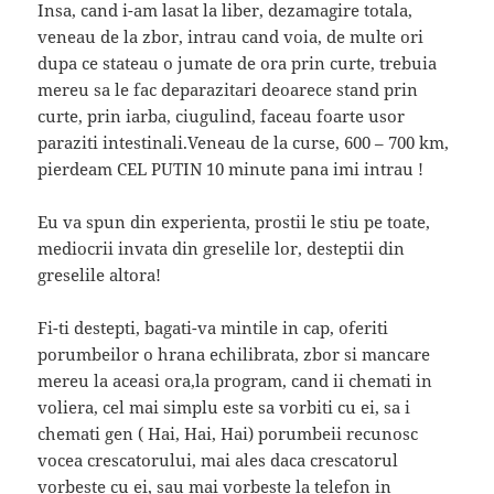
Insa, cand i-am lasat la liber, dezamagire totala,
veneau de la zbor, intrau cand voia, de multe ori
dupa ce stateau o jumate de ora prin curte, trebuia
mereu sa le fac deparazitari deoarece stand prin
curte, prin iarba, ciugulind, faceau foarte usor
paraziti intestinali.Veneau de la curse, 600 – 700 km,
pierdeam CEL PUTIN 10 minute pana imi intrau !
Eu va spun din experienta, prostii le stiu pe toate,
mediocrii invata din greselile lor, desteptii din
greselile altora!
Fi-ti destepti, bagati-va mintile in cap, oferiti
porumbeilor o hrana echilibrata, zbor si mancare
mereu la aceasi ora,la program, cand ii chemati in
voliera, cel mai simplu este sa vorbiti cu ei, sa i
chemati gen ( Hai, Hai, Hai) porumbeii recunosc
vocea crescatorului, mai ales daca crescatorul
vorbeste cu ei, sau mai vorbeste la telefon in