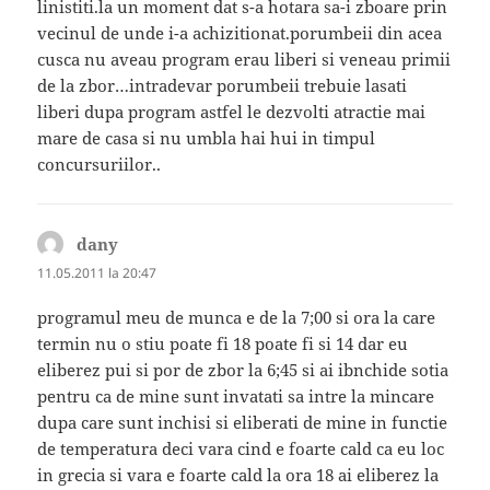
linistiti.la un moment dat s-a hotara sa-i zboare prin
vecinul de unde i-a achizitionat.porumbeii din acea
cusca nu aveau program erau liberi si veneau primii
de la zbor…intradevar porumbeii trebuie lasati
liberi dupa program astfel le dezvolti atractie mai
mare de casa si nu umbla hai hui in timpul
concursuriilor..
dany
spune:
11.05.2011 la 20:47
programul meu de munca e de la 7;00 si ora la care
termin nu o stiu poate fi 18 poate fi si 14 dar eu
eliberez pui si por de zbor la 6;45 si ai ibnchide sotia
pentru ca de mine sunt invatati sa intre la mincare
dupa care sunt inchisi si eliberati de mine in functie
de temperatura deci vara cind e foarte cald ca eu loc
in grecia si vara e foarte cald la ora 18 ai eliberez la