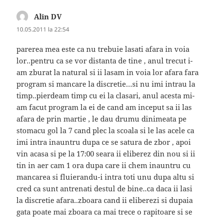
Alin DV
spune:
10.05.2011 la 22:54
parerea mea este ca nu trebuie lasati afara in voia
lor..pentru ca se vor distanta de tine , anul trecut i-
am zburat la natural si ii lasam in voia lor afara fara
program si mancare la discretie…si nu imi intrau la
timp..pierdeam timp cu ei la clasari, anul acesta mi-
am facut program la ei de cand am inceput sa ii las
afara de prin martie , le dau drumu dinimeata pe
stomacu gol la 7 cand plec la scoala si le las acele ca
imi intra inauntru dupa ce se satura de zbor , apoi
vin acasa si pe la 17:00 seara ii eliberez din nou si ii
tin in aer cam 1 ora dupa care ii chem inauntru cu
mancarea si fluierandu-i intra toti unu dupa altu si
cred ca sunt antrenati destul de bine..ca daca ii lasi
la discretie afara..zboara cand ii eliberezi si dupaia
gata poate mai zboara ca mai trece o rapitoare si se