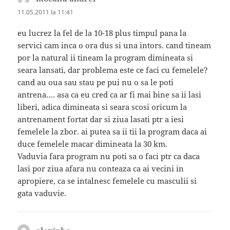
11.05.2011 la 11:41
eu lucrez la fel de la 10-18 plus timpul pana la
servici cam inca o ora dus si una intors. cand tineam
por la natural ii tineam la program dimineata si
seara lansati, dar problema este ce faci cu femelele?
cand au oua sau stau pe pui nu o sa le poti
antrena…. asa ca eu cred ca ar fi mai bine sa ii lasi
liberi, adica dimineata si seara scosi oricum la
antrenament fortat dar si ziua lasati ptr a iesi
femelele la zbor. ai putea sa ii tii la program daca ai
duce femelele macar dimineata la 30 km.
Vaduvia fara program nu poti sa o faci ptr ca daca
lasi por ziua afara nu conteaza ca ai vecini in
apropiere, ca se intalnesc femelele cu masculii si
gata vaduvie.