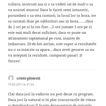
voliera, incercati asa si o sa vedeti cat de mult o sa
va usurati munca! Daca le faceti semi intuneric,
porumbeii o sa stea cuminti, la locul lor in boxa, tre
sa curatati doar pe odihnitori sau in boxa…….zbor
de 2 ori pe zi la ore fixe….2 ore jumate 3 ore pe zi
este mai mult decat suficient, daca se poate un
atranament saptamanal pe ruta, inainte de
imbarcare, 20 de km aerian, este super si rezultatele
nu o sa intarzie sa apara….daca aveti geoarse sa nu
va asteptati la rezultate, cumparati pasari :))
Succes!
cristi-ploiesti
spune:
10.05.2011 la 21:54
Clar daca joci la vaduvie nu poti decat cu program.
Daca joci la natural si iti plac concursurile de viteza
si demifond vei fi foarte dezavantajat de intrarile