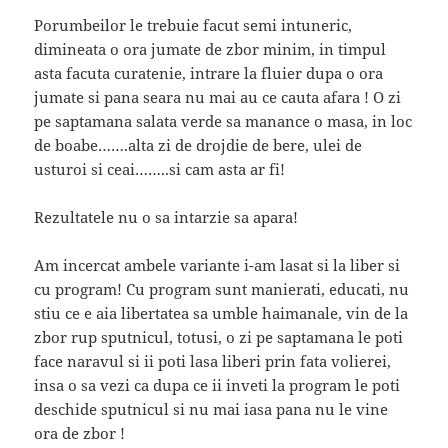
Porumbeilor le trebuie facut semi intuneric,
dimineata o ora jumate de zbor minim, in timpul
asta facuta curatenie, intrare la fluier dupa o ora
jumate si pana seara nu mai au ce cauta afara ! O zi
pe saptamana salata verde sa manance o masa, in loc
de boabe…….alta zi de drojdie de bere, ulei de
usturoi si ceai……..si cam asta ar fi!
Rezultatele nu o sa intarzie sa apara!
Am incercat ambele variante i-am lasat si la liber si
cu program! Cu program sunt manierati, educati, nu
stiu ce e aia libertatea sa umble haimanale, vin de la
zbor rup sputnicul, totusi, o zi pe saptamana le poti
face naravul si ii poti lasa liberi prin fata volierei,
insa o sa vezi ca dupa ce ii inveti la program le poti
deschide sputnicul si nu mai iasa pana nu le vine
ora de zbor !