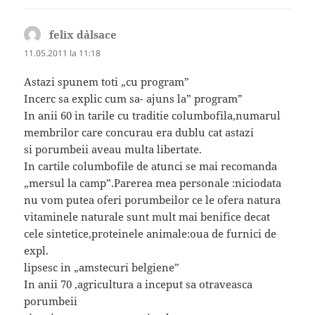
felix d`alsace
spune:
11.05.2011 la 11:18
Astazi spunem toti „cu program”
Incerc sa explic cum sa- ajuns la” program”
In anii 60 in tarile cu traditie columbofila,numarul
membrilor care concurau era dublu cat astazi
si porumbeii aveau multa libertate.
In cartile columbofile de atunci se mai recomanda
„mersul la camp”.Parerea mea personale :niciodata
nu vom putea oferi porumbeilor ce le ofera natura
vitaminele naturale sunt mult mai benifice decat
cele sintetice,proteinele animale:oua de furnici de
expl.
lipsesc in „amstecuri belgiene”
In anii 70 ,agricultura a inceput sa otraveasca
porumbeii