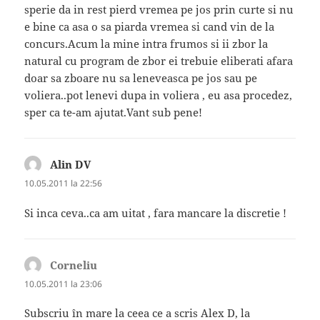
sperie da in rest pierd vremea pe jos prin curte si nu
e bine ca asa o sa piarda vremea si cand vin de la
concurs.Acum la mine intra frumos si ii zbor la
natural cu program de zbor ei trebuie eliberati afara
doar sa zboare nu sa leneveasca pe jos sau pe
voliera..pot lenevi dupa in voliera , eu asa procedez,
sper ca te-am ajutat.Vant sub pene!
Alin DV
spune:
10.05.2011 la 22:56
Si inca ceva..ca am uitat , fara mancare la discretie !
Corneliu
spune:
10.05.2011 la 23:06
Subscriu în mare la ceea ce a scris Alex D, la