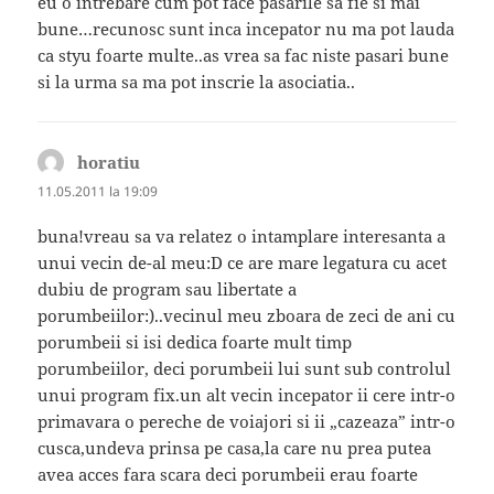
eu o intrebare cum pot face pasarile sa fie si mai
bune…recunosc sunt inca incepator nu ma pot lauda
ca styu foarte multe..as vrea sa fac niste pasari bune
si la urma sa ma pot inscrie la asociatia..
horatiu
spune:
11.05.2011 la 19:09
buna!vreau sa va relatez o intamplare interesanta a
unui vecin de-al meu:D ce are mare legatura cu acet
dubiu de program sau libertate a
porumbeiilor:)..vecinul meu zboara de zeci de ani cu
porumbeii si isi dedica foarte mult timp
porumbeiilor, deci porumbeii lui sunt sub controlul
unui program fix.un alt vecin incepator ii cere intr-o
primavara o pereche de voiajori si ii „cazeaza” intr-o
cusca,undeva prinsa pe casa,la care nu prea putea
avea acces fara scara deci porumbeii erau foarte