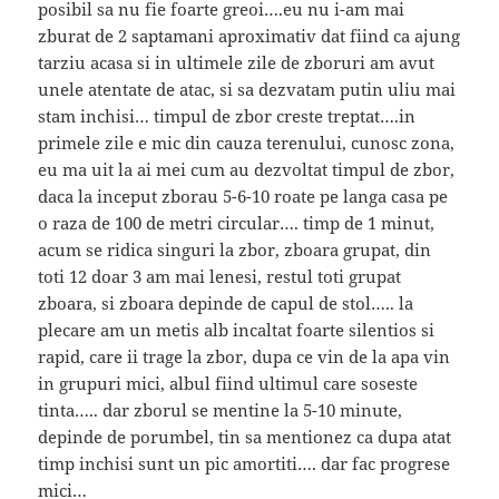
posibil sa nu fie foarte greoi….eu nu i-am mai
zburat de 2 saptamani aproximativ dat fiind ca ajung
tarziu acasa si in ultimele zile de zboruri am avut
unele atentate de atac, si sa dezvatam putin uliu mai
stam inchisi… timpul de zbor creste treptat….in
primele zile e mic din cauza terenului, cunosc zona,
eu ma uit la ai mei cum au dezvoltat timpul de zbor,
daca la inceput zborau 5-6-10 roate pe langa casa pe
o raza de 100 de metri circular…. timp de 1 minut,
acum se ridica singuri la zbor, zboara grupat, din
toti 12 doar 3 am mai lenesi, restul toti grupat
zboara, si zboara depinde de capul de stol….. la
plecare am un metis alb incaltat foarte silentios si
rapid, care ii trage la zbor, dupa ce vin de la apa vin
in grupuri mici, albul fiind ultimul care soseste
tinta….. dar zborul se mentine la 5-10 minute,
depinde de porumbel, tin sa mentionez ca dupa atat
timp inchisi sunt un pic amortiti…. dar fac progrese
mici…