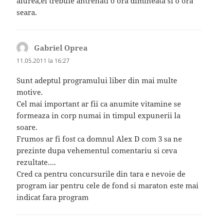
aiurea,ei trebuie antrenati o ora dimineata si o ora
seara.
Gabriel Oprea
spune:
11.05.2011 la 16:27
Sunt adeptul programului liber din mai multe
motive.
Cel mai important ar fii ca anumite vitamine se
formeaza in corp numai in timpul expunerii la
soare.
Frumos ar fi fost ca domnul Alex D com 3 sa ne
prezinte dupa vehementul comentariu si ceva
rezultate….
Cred ca pentru concursurile din tara e nevoie de
program iar pentru cele de fond si maraton este mai
indicat fara program