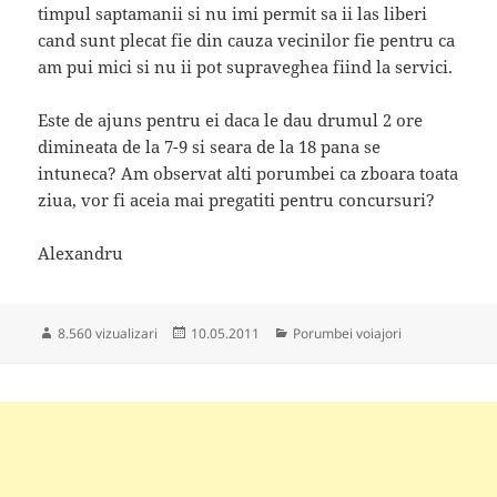
timpul saptamanii si nu imi permit sa ii las liberi
cand sunt plecat fie din cauza vecinilor fie pentru ca
am pui mici si nu ii pot supraveghea fiind la servici.
Este de ajuns pentru ei daca le dau drumul 2 ore
dimineata de la 7-9 si seara de la 18 pana se
intuneca? Am observat alti porumbei ca zboara toata
ziua, vor fi aceia mai pregatiti pentru concursuri?
Alexandru
Publicat
Categorii
8.560 vizualizari
10.05.2011
Porumbei voiajori
pe