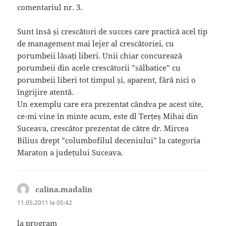
comentariul nr. 3.
Sunt însă și crescători de succes care practică acel tip
de management mai lejer al crescătoriei, cu
porumbeii lăsați liberi. Unii chiar concurează
porumbeii din acele crescătorii ”sălbatice” cu
porumbeii liberi tot timpul și, aparent, fără nici o
îngrijire atentă.
Un exemplu care era prezentat cândva pe acest site,
ce-mi vine în minte acum, este dl Terțeș Mihai din
Suceava, crescător prezentat de către dr. Mircea
Bilius drept ”columbofilul deceniului” la categoria
Maraton a județului Suceava.
calina.madalin
spune:
11.05.2011 la 05:42
la program