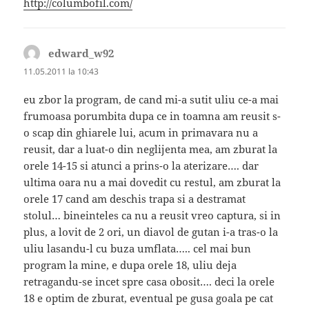
http://columbofil.com/
edward_w92
spune:
11.05.2011 la 10:43
eu zbor la program, de cand mi-a sutit uliu ce-a mai
frumoasa porumbita dupa ce in toamna am reusit s-
o scap din ghiarele lui, acum in primavara nu a
reusit, dar a luat-o din neglijenta mea, am zburat la
orele 14-15 si atunci a prins-o la aterizare…. dar
ultima oara nu a mai dovedit cu restul, am zburat la
orele 17 cand am deschis trapa si a destramat
stolul… bineinteles ca nu a reusit vreo captura, si in
plus, a lovit de 2 ori, un diavol de gutan i-a tras-o la
uliu lasandu-l cu buza umflata….. cel mai bun
program la mine, e dupa orele 18, uliu deja
retragandu-se incet spre casa obosit…. deci la orele
18 e optim de zburat, eventual pe gusa goala pe cat