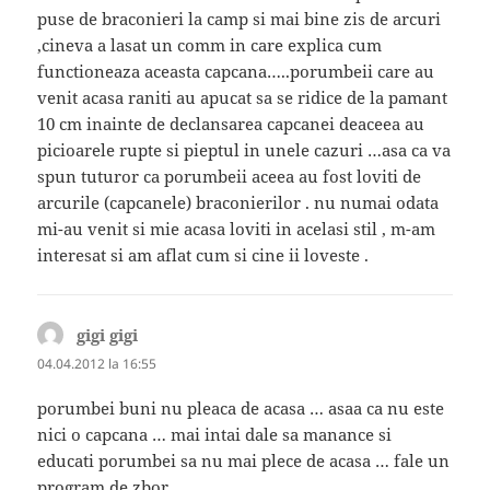
puse de braconieri la camp si mai bine zis de arcuri
,cineva a lasat un comm in care explica cum
functioneaza aceasta capcana…..porumbeii care au
venit acasa raniti au apucat sa se ridice de la pamant
10 cm inainte de declansarea capcanei deaceea au
picioarele rupte si pieptul in unele cazuri …asa ca va
spun tuturor ca porumbeii aceea au fost loviti de
arcurile (capcanele) braconierilor . nu numai odata
mi-au venit si mie acasa loviti in acelasi stil , m-am
interesat si am aflat cum si cine ii loveste .
gigi gigi
spune:
04.04.2012 la 16:55
porumbei buni nu pleaca de acasa … asaa ca nu este
nici o capcana … mai intai dale sa manance si
educati porumbei sa nu mai plece de acasa … fale un
program de zbor . .