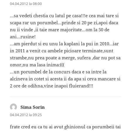
04.04.2012 la 08:00
…sa vedeti chestia cu latul pe casa!!!e cea mai tare si
scapa rar un porumbel…prinde si 20 pe zi,apoi daca
nu ii vinde ,ii taie mare majoritate…om la 50 de
ani…rusine!
…am pierdut si eu unu la kaplani la pui in 2010…iar
in 2011 a venit cu ambele picioare terminate,sunt
strambe,nu prea poate a merge, sufera ,dar nu pot sa
omor,nu ma lasa inima:(((
…un porumbel de la concurs daca e sa intre la
alcineva in cotet si acesta ii da apa si ceva mancare si
2 ore de odihna,vine inapoi fluierand!!!
Sima Sorin
spune:
04.04.2012 la 09:25
frate cred eu ca tu ai avut ghinionul ca porumbeii tai