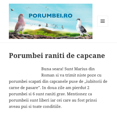
MENIU
ȘI
WIDGET-
Porumbei.ro
URI
Porumbei raniti de capcane
Buna seara! Sunt Marius din
Roman si va trimit niste poze cu
porumbei scapati din capcanele puse de „iubitorii de
carne de pasare”. In doua zile am pierdut 2
porumbei si 6 sunt raniti grav. Mentionez ca
porumbeii sunt liberi iar cei care au fost prinsi
aveau pui si toate conditiile.