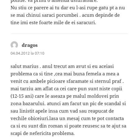
politie. Va primi o amenda usturatoare.
Nu stiu ce parere ai tu dar eu l-asi rupe gatu pt a nu
se mai chinui saraci porumbei . acum depinde de
tine imi este foarte mile de ei saracuri.
dragos
spune:
04.04.2012 la 07:10
salut marius . anul trecut am avut si eu aceiasi
problema ca si tine ,cea mai buna femela a mea a
venit cu ambele picioare sfaramate si sternul praf .
mai tarziu am aflat ca cei care pun sunt niste copii
(12-15 ani) care le aseaza pe malul moldovei prin
zona bazarului. atunci am facut un pic de scandal si
sau linistit apele insa cum vad sau reapucat de
vechile obiceiuri.lasa un mesaj cum te pot contacta
ca si eu sunt din roman si poate reusesc sa te ajut sa
scapi de nefericita problema.