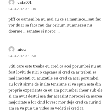
cata001
spune:
04.04.2012 la 13:38
pfff ce oameni ba nu mai au ce sa manince…sau fac
vor duar sa faca rau dar oricum Dumnezeu nu
doarme …sanatae si noroc …
nicu
spune:
04.04.2012 la 13:50
Stiti care este treaba eu cred ca acei porumbei nu au
fost loviti de nici o capcana si cred ca ar trebui sa
mai imcetati cu acuzatile eu cred ca acei porumbei
au lovit sirme de inalta tensiune si va spun asta din
propria experienta ca eu am porumbei chear sub ele
si am avut destui asa dar aceasint norocosi ca marea
majoritate a lor cind lovesc mor deja cred ca curind
am sa va pun un video sa vedeti si cred ca