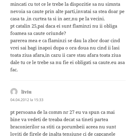
mincati cu tot ce le trebe la dispozitie sa nu simnta
nevoia sa caute prin alte parti,invatai sa stea doar pe
casa ta ,in curtea ta si in aer,nu pe la vecini.
pt catalin 25,pai daca ei sunt flaminzi nu ii obliga
foamea sa caute oriunde?
parerea mea e ca flaminzi se dau la zbor doar cind
vrei sai bagi inapoi dupa o ora doua nu cind ii lasi
toata ziua afara,in cazu ii care stau afara toata ziua
dale tu ce le trebe sa nu fie ei obligati sa caute.eu asa
fac.
liviu
spune:
04.04.2012 la 15:33
pt persoana de la comm nr 27 eu va spun ca mai
bine va vedeti de treaba decat sa tineti partea
braconierilor sa stiti ca porumbeii aceea nu sunt
loviti de firele de inalta tensiune ci de capcanele