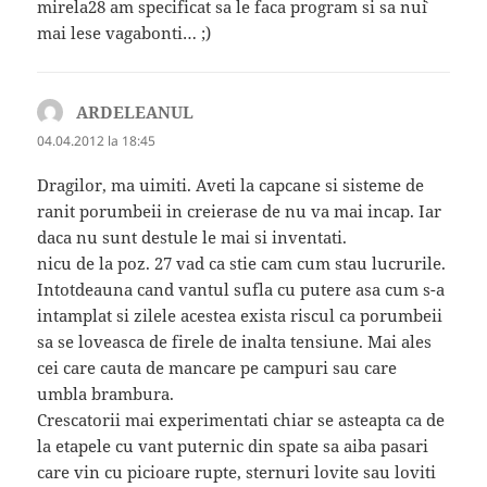
mirela28 am specificat sa le faca program si sa nu`i
mai lese vagabonti… ;)
ARDELEANUL
spune:
04.04.2012 la 18:45
Dragilor, ma uimiti. Aveti la capcane si sisteme de
ranit porumbeii in creierase de nu va mai incap. Iar
daca nu sunt destule le mai si inventati.
nicu de la poz. 27 vad ca stie cam cum stau lucrurile.
Intotdeauna cand vantul sufla cu putere asa cum s-a
intamplat si zilele acestea exista riscul ca porumbeii
sa se loveasca de firele de inalta tensiune. Mai ales
cei care cauta de mancare pe campuri sau care
umbla brambura.
Crescatorii mai experimentati chiar se asteapta ca de
la etapele cu vant puternic din spate sa aiba pasari
care vin cu picioare rupte, sternuri lovite sau loviti