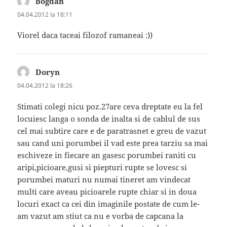
bogdan
spune:
04.04.2012 la 18:11
Viorel daca taceai filozof ramaneai :))
Doryn
spune:
04.04.2012 la 18:26
Stimati colegi nicu poz.27are ceva dreptate eu la fel
locuiesc langa o sonda de inalta si de cablul de sus
cel mai subtire care e de paratrasnet e greu de vazut
sau cand uni porumbei il vad este prea tarziu sa mai
eschiveze in fiecare an gasesc porumbei raniti cu
aripi,picioare,gusi si piepturi rupte se lovesc si
porumbei maturi nu numai tineret am vindecat
multi care aveau picioarele rupte chiar si in doua
locuri exact ca cei din imaginile postate de cum le-
am vazut am stiut ca nu e vorba de capcana la