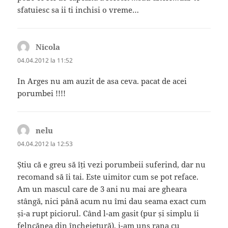
sfatuiesc sa ii ti inchisi o vreme…
Nicola
spune:
04.04.2012 la 11:52
In Arges nu am auzit de asa ceva. pacat de acei
porumbei !!!!
nelu
spune:
04.04.2012 la 12:53
Știu că e greu să îți vezi porumbeii suferind, dar nu
recomand să îi tai. Este uimitor cum se pot reface.
Am un mascul care de 3 ani nu mai are gheara
stângă, nici până acum nu îmi dau seama exact cum
și-a rupt piciorul. Când l-am gasit (pur și simplu îi
felncănea din încheietură), i-am uns rana cu