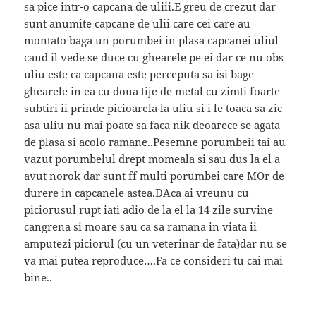
sa pice intr-o capcana de uliii.E greu de crezut dar
sunt anumite capcane de ulii care cei care au
montato baga un porumbei in plasa capcanei uliul
cand il vede se duce cu ghearele pe ei dar ce nu obs
uliu este ca capcana este perceputa sa isi bage
ghearele in ea cu doua tije de metal cu zimti foarte
subtiri ii prinde picioarela la uliu si i le toaca sa zic
asa uliu nu mai poate sa faca nik deoarece se agata
de plasa si acolo ramane..Pesemne porumbeii tai au
vazut porumbelul drept momeala si sau dus la el a
avut norok dar sunt ff multi porumbei care MOr de
durere in capcanele astea.DAca ai vreunu cu
piciorusul rupt iati adio de la el la 14 zile survine
cangrena si moare sau ca sa ramana in viata ii
amputezi piciorul (cu un veterinar de fata)dar nu se
va mai putea reproduce….Fa ce consideri tu cai mai
bine..