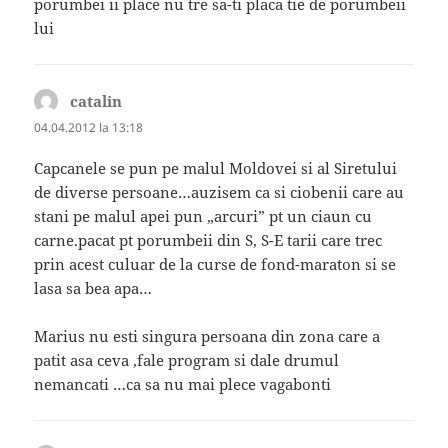
porumbei ii place nu tre sa-ti placa tie de porumbeii
lui
catalin
spune:
04.04.2012 la 13:18
Capcanele se pun pe malul Moldovei si al Siretului
de diverse persoane…auzisem ca si ciobenii care au
stani pe malul apei pun „arcuri” pt un ciaun cu
carne.pacat pt porumbeii din S, S-E tarii care trec
prin acest culuar de la curse de fond-maraton si se
lasa sa bea apa…
Marius nu esti singura persoana din zona care a
patit asa ceva ,fale program si dale drumul
nemancati …ca sa nu mai plece vagabonti