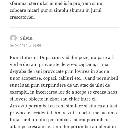
sfaramat sternul.si ai mei is la program si nu
coboara nicari.pur si simplu zburau in jurul
crescatoriei.
Silviu
spune:
04.04.2012 la 19:55
Buna tuturor! Dupa cum vad din poze, nu pare a fi
vorba de rani provocate de vre-o capcana, ci mai
degraba de rani provocate prin lovirea in zbor a
unor acoperise, copaci, cabluri etc… Cand porumbeii
sunt luati prin surprindere de un atac de ului de
exemplu, in incercarea lor de a scapa se creaza haos
si lovesc obiecte in zbor sau chiar intre ei.
Am avut porumbei cu rani similare si stiu ca au fost
provocate accidental. Am vazut cu ochii mei acum o
luna cand un ului porumbar a atacat porumbeii
aflati pe crescatorie. Unii din porumbei au plecat in