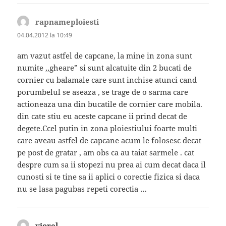
rapnameploiesti
spune:
04.04.2012 la 10:49
am vazut astfel de capcane, la mine in zona sunt
numite ,,gheare” si sunt alcatuite din 2 bucati de
cornier cu balamale care sunt inchise atunci cand
porumbelul se aseaza , se trage de o sarma care
actioneaza una din bucatile de cornier care mobila.
din cate stiu eu aceste capcane ii prind decat de
degete.Ccel putin in zona ploiestiului foarte multi
care aveau astfel de capcane acum le folosesc decat
pe post de gratar , am obs ca au taiat sarmele . cat
despre cum sa ii stopezi nu prea ai cum decat daca il
cunosti si te tine sa ii aplici o corectie fizica si daca
nu se lasa pagubas repeti corectia …
viorel
spune: