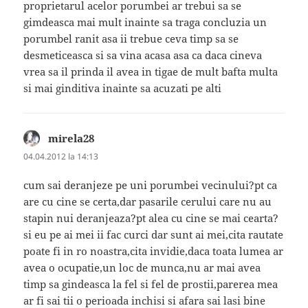
proprietarul acelor porumbei ar trebui sa se
gimdeasca mai mult inainte sa traga concluzia un
porumbel ranit asa ii trebue ceva timp sa se
desmeticeasca si sa vina acasa asa ca daca cineva
vrea sa il prinda il avea in tigae de mult bafta multa
si mai ginditiva inainte sa acuzati pe alti
mirela28
spune:
04.04.2012 la 14:13
cum sai deranjeze pe uni porumbei vecinului?pt ca
are cu cine se certa,dar pasarile cerului care nu au
stapin nui deranjeaza?pt alea cu cine se mai cearta?
si eu pe ai mei ii fac curci dar sunt ai mei,cita rautate
poate fi in ro noastra,cita invidie,daca toata lumea ar
avea o ocupatie,un loc de munca,nu ar mai avea
timp sa gindeasca la fel si fel de prostii,parerea mea
ar fi sai tii o perioada inchisi si afara sai lasi bine