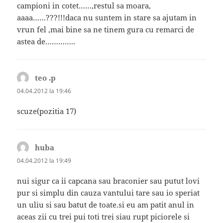
campioni in cotet……,restul sa moara,
aaaa……???!!!daca nu suntem in stare sa ajutam in
vrun fel ,mai bine sa ne tinem gura cu remarci de
astea de…………..
teo .p
spune:
04.04.2012 la 19:46
scuze(pozitia 17)
huba
spune:
04.04.2012 la 19:49
nui sigur ca ii capcana sau braconier sau putut lovi
pur si simplu din cauza vantului tare sau io speriat
un uliu si sau batut de toate.si eu am patit anul in
aceas zii cu trei pui toti trei siau rupt piciorele si