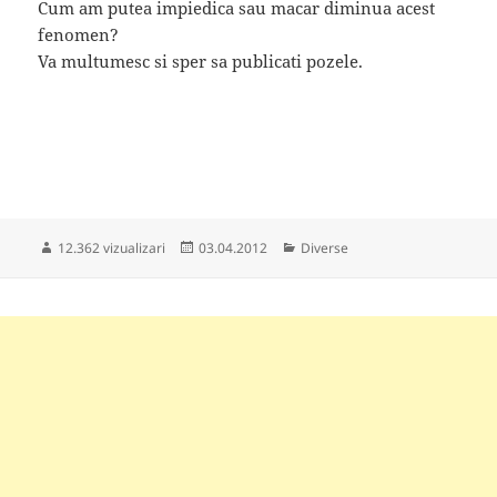
Cum am putea impiedica sau macar diminua acest
fenomen?
Va multumesc si sper sa publicati pozele.
Publicat
Categorii
12.362 vizualizari
03.04.2012
Diverse
pe