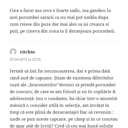
Cine a facut asa ceva e foarte sadic, ma gandesc la
acei porumbei saracii ca nu mai pot umbla dupa
cum reiese din poze dar mai ales sa isi creasca si
puii, pe cineva din zona ta il deranjeaza porumbeii.
ritchiu
spune:
03.04.2012 la 23:35
Iertată să îmi fie necunoașterea, dar e prima dată
când aud de capcane. Știam de existența diferitelor
cuști ale „braconierilor”dornici să prindă porumbei
de concurs, de care m-am folosit și eu în copilărie &
adolescență. (nu o condamn, ba chiar într-o anumită
măsură o consider utilă în selecție, am învățat în
timp că este plină de dezavantaje) Dar să revenim :
unde se pun aceste capcane, pe câmp și în ce constau
de apar atât de loviți? Cred că cea mai bună soluție