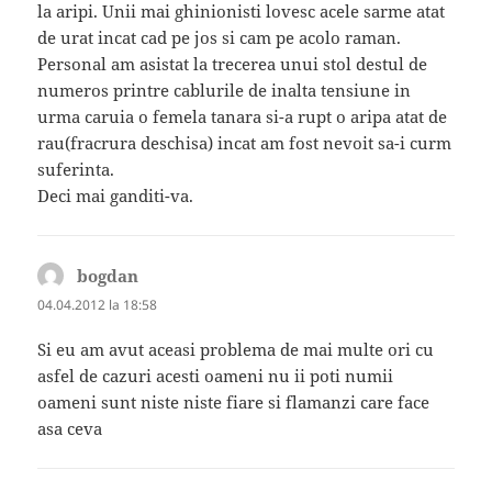
la aripi. Unii mai ghinionisti lovesc acele sarme atat
de urat incat cad pe jos si cam pe acolo raman.
Personal am asistat la trecerea unui stol destul de
numeros printre cablurile de inalta tensiune in
urma caruia o femela tanara si-a rupt o aripa atat de
rau(fracrura deschisa) incat am fost nevoit sa-i curm
suferinta.
Deci mai ganditi-va.
bogdan
spune:
04.04.2012 la 18:58
Si eu am avut aceasi problema de mai multe ori cu
asfel de cazuri acesti oameni nu ii poti numii
oameni sunt niste niste fiare si flamanzi care face
asa ceva