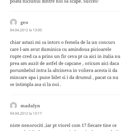
poata niciunul dintre noi sa scape. Succes!
geo
spune:
04.04.2012 la 13:00
chiar astazi mi sa intors o femela de la un concurs
care l-am avut duminica cu amindoua picioarele
rupte cred ca a prins un fir ceva pt ca aici in italia nu
prea am auzit de astfel de capcane , oricum aici daca
porumbelul intra la altcineva in voliera acesta ii da
mincare apa i pune bilet si i da drumul , pacat ca nu
se intimpla asa si la noi .
madalyn
spune:
04.04.2012 la 13:17
niste nenorociti ,iar pt viorel com 17 fiecare tine ce