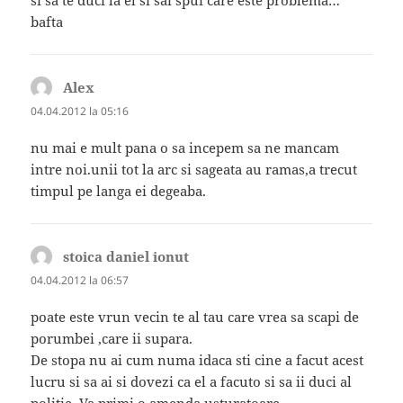
si sa te duci la el si sai spui care este problema…
bafta
Alex
spune:
04.04.2012 la 05:16
nu mai e mult pana o sa incepem sa ne mancam
intre noi.unii tot la arc si sageata au ramas,a trecut
timpul pe langa ei degeaba.
stoica daniel ionut
spune:
04.04.2012 la 06:57
poate este vrun vecin te al tau care vrea sa scapi de
porumbei ,care ii supara.
De stopa nu ai cum numa idaca sti cine a facut acest
lucru si sa ai si dovezi ca el a facuto si sa ii duci al