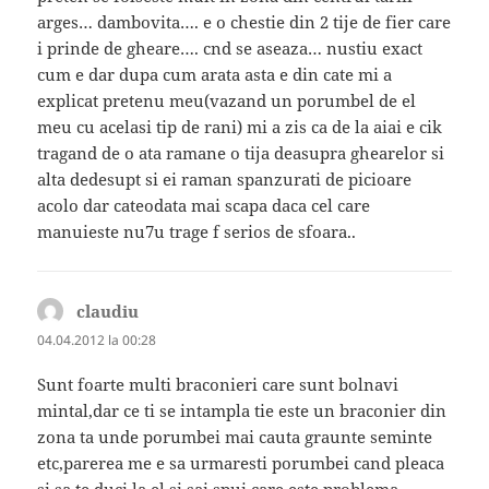
arges… dambovita…. e o chestie din 2 tije de fier care
i prinde de gheare…. cnd se aseaza… nustiu exact
cum e dar dupa cum arata asta e din cate mi a
explicat pretenu meu(vazand un porumbel de el
meu cu acelasi tip de rani) mi a zis ca de la aiai e cik
tragand de o ata ramane o tija deasupra ghearelor si
alta dedesupt si ei raman spanzurati de picioare
acolo dar cateodata mai scapa daca cel care
manuieste nu7u trage f serios de sfoara..
claudiu
spune:
04.04.2012 la 00:28
Sunt foarte multi braconieri care sunt bolnavi
mintal,dar ce ti se intampla tie este un braconier din
zona ta unde porumbei mai cauta graunte seminte
etc,parerea me e sa urmaresti porumbei cand pleaca