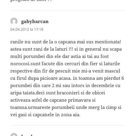
gabybarcan
spune:
04.04.2012 la 17:18
ranile nu sunt de la o capcana mai sus mentionata!
astea sunt rani de la laturi !!! si in general nu scapa
multi porumbei din ele dar astia ai tai au fost
norocosi.sunt facute din cercuri din fier si laturile
respective din fir de pescuit mie mi-a venit mascul
cu firul dupa picioare acasa. in toamna am pierdut 6
porumbei din care 2 mi sau intors in decembrie cu
aripa taiata.deci sunt braconieri si de obicei
activeaza asfel de capcane primavara si
toamna.urmareste porumbeii unde merg la cimp si
vei gasi si capcanele in zona aia.