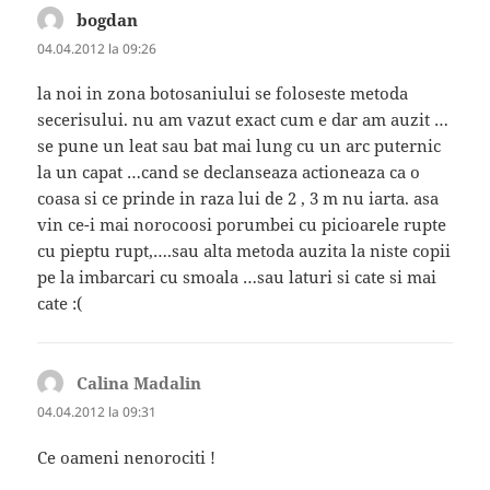
bogdan
spune:
04.04.2012 la 09:26
la noi in zona botosaniului se foloseste metoda
secerisului. nu am vazut exact cum e dar am auzit …
se pune un leat sau bat mai lung cu un arc puternic
la un capat …cand se declanseaza actioneaza ca o
coasa si ce prinde in raza lui de 2 , 3 m nu iarta. asa
vin ce-i mai norocoosi porumbei cu picioarele rupte
cu pieptu rupt,….sau alta metoda auzita la niste copii
pe la imbarcari cu smoala …sau laturi si cate si mai
cate :(
Calina Madalin
spune:
04.04.2012 la 09:31
Ce oameni nenorociti !