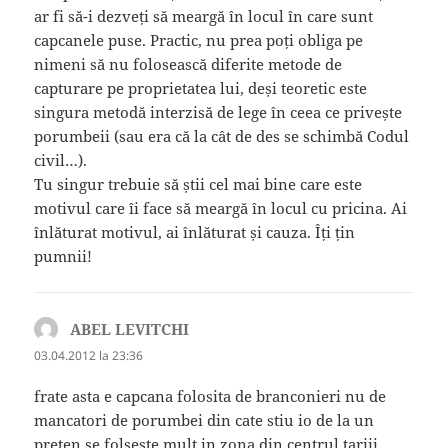
ar fi să-i dezveți să meargă în locul în care sunt
capcanele puse. Practic, nu prea poți obliga pe
nimeni să nu folosească diferite metode de
capturare pe proprietatea lui, deși teoretic este
singura metodă interzisă de lege în ceea ce privește
porumbeii (sau era că la cât de des se schimbă Codul
civil…).
Tu singur trebuie să știi cel mai bine care este
motivul care îi face să meargă în locul cu pricina. Ai
înlăturat motivul, ai înlăturat și cauza. Îți țin
pumnii!
ABEL LEVITCHI
spune:
03.04.2012 la 23:36
frate asta e capcana folosita de branconieri nu de
mancatori de porumbei din cate stiu io de la un
preten se folseste mult in zona din centrul tariii