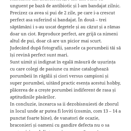
unguent pe bază de antibiotic și l-am bandajat zilnic.
Precizez ca avea si pui de 2 zile, pe care i-a crescut
perfect asa suferind si bandajat. În două – trei
săptămâni i s-au uscat degetele și au căzut și a rămas
doar un ciot. Reproduce perfect, are grijă ca nimeni
altul de pui, doar că are un picior mai scurt.
Judecând după fotografii, șansele ca porumbeii tăi să
își revină perfect sunt mari.
Sunt uimit și indignat în egală măsură de ușurința
cu care colegi de pasiune cu mine cataloghează
porumbeii în răgălii și ciori versus campioni și
super porumbei, uitând practic esența acestui hobby,
plăcerea de a crește porumbei indiferent de rasa și
aptitudinile păsărilor.
In concluzie, incearca sa ii dezobisnuiesti de zborul
in locul unde ar putea fi loviti (cosmin, com 13 – 14 a
punctat foarte bine), de vanatori de ocazie,
braconieri și oameni cu gandire defecta nu o sa