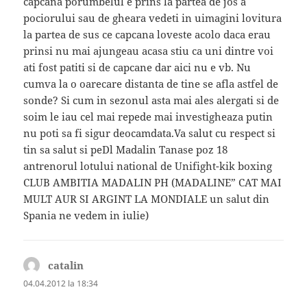
capcana porumbelul e prins la partea de jos a
pociorului sau de gheara vedeti in uimagini lovitura
la partea de sus ce capcana loveste acolo daca erau
prinsi nu mai ajungeau acasa stiu ca uni dintre voi
ati fost patiti si de capcane dar aici nu e vb. Nu
cumva la o oarecare distanta de tine se afla astfel de
sonde? Si cum in sezonul asta mai ales alergati si de
soim le iau cel mai repede mai investigheaza putin
nu poti sa fi sigur deocamdata.Va salut cu respect si
tin sa salut si peDl Madalin Tanase poz 18
antrenorul lotului national de Unifight-kik boxing
CLUB AMBITIA MADALIN PH (MADALINE” CAT MAI
MULT AUR SI ARGINT LA MONDIALE un salut din
Spania ne vedem in iulie)
catalin
spune:
04.04.2012 la 18:34