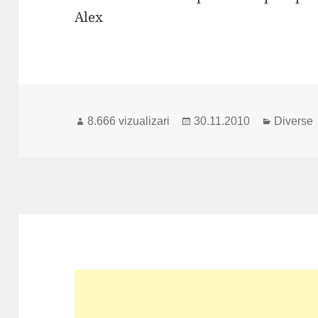
Alex
Publicat
Categori
8.666 vizualizari
30.11.2010
Diverse
pe