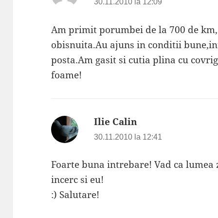
30.11.2010 la 12:09
Am primit porumbei de la 700 de km,c
obisnuita.Au ajuns in conditii bune,int
posta.Am gasit si cutia plina cu covri
foame!
Ilie Calin
spune:
30.11.2010 la 12:41
Foarte buna intrebare! Vad ca lumea 
incerc si eu!
:) Salutare!