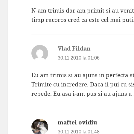
N-am trimis dar am primit si au veni
timp racoros cred ca este cel mai puti
Vlad Fildan
spune:
30.11.2010 la 01:06
Eu am trimis si au ajuns in perfecta s
Trimite cu incredere. Daca ii pui cu s
repede. Eu asa i-am pus si au ajuns a 2
maftei ovidiu
spune:
30.11.2010 la 01:48