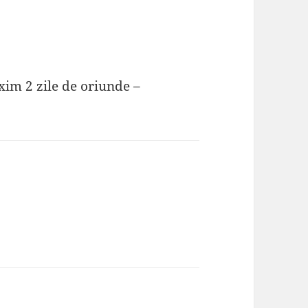
xim 2 zile de oriunde –
o
spune: