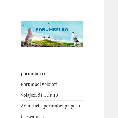
Porumbei.ro
Enciclopedia porumbelului
porumbei.ro
Porumbei voiajori
Voiajori de TOP 10
Anunturi – porumbei pripasiti
Crescatoria