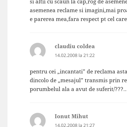
si altii cu scaun la cap,rog de asemen
asemenea reclame si imagini,mai proa
e parerea mea,fara respect pt cel car
claudiu coldea
spune:
14.02.2008 la 21:22
pentru cei „incantati” de reclama ast
dincolo de „mesajul” transmis prin r
porumbelul ala a avut de suferit/???
Ionut Mihut
spune:
14.02.2008 la 21:27