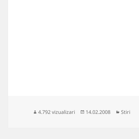
Publicat
Categor
4.792 vizualizari
14.02.2008
Stiri
pe