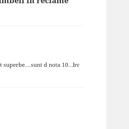
umbeii in reclame
unt superbe….sunt d nota 10…bv