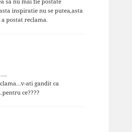
ea sa nu mai fie postate
sta inspiratie nu se putea,asta
e a postat reclama.
a….
eclama…v-ati gandit ca
….pentru ce????