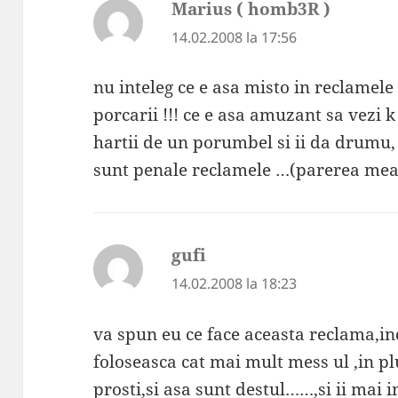
Marius ( homb3R )
spune:
14.02.2008 la 17:56
nu inteleg ce e asa misto in reclamele
porcarii !!! ce e asa amuzant sa vezi k
hartii de un porumbel si ii da drumu, s
sunt penale reclamele …(parerea mea
gufi
spune:
14.02.2008 la 18:23
va spun eu ce face aceasta reclama,in
foloseasca cat mai mult mess ul ,in pl
prosti,si asa sunt destul……,si ii mai