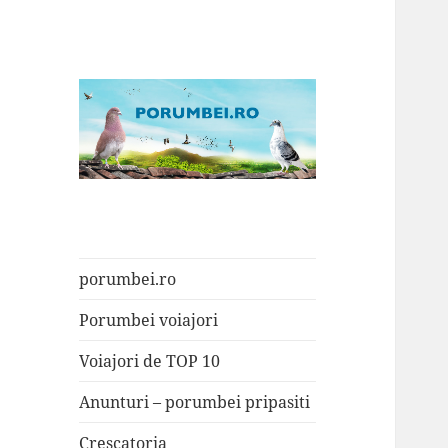
Porumbei.ro
Enciclopedia porumbelului
porumbei.ro
Porumbei voiajori
Voiajori de TOP 10
Anunturi – porumbei pripasiti
Crescatoria