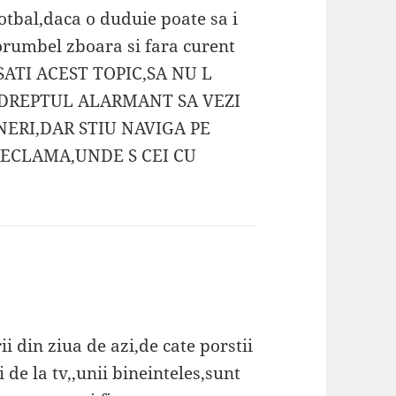
otbal,daca o duduie poate sa i
porumbel zboara si fara curent
SATI ACEST TOPIC,SA NU L
A DREPTUL ALARMANT SA VEZI
INERI,DAR STIU NAVIGA PE
RECLAMA,UNDE S CEI CU
ii din ziua de azi,de cate porstii
i de la tv,,unii bineinteles,sunt