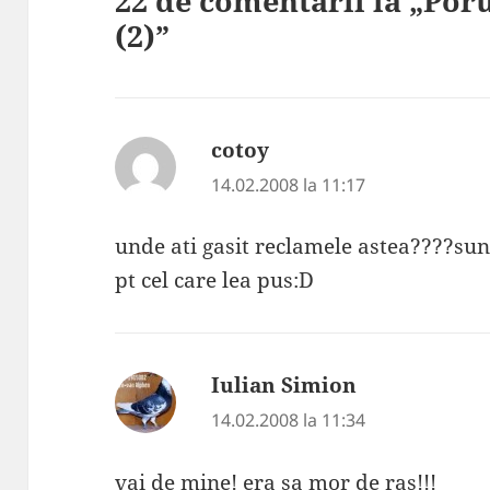
22 de comentarii la „Por
(2)”
cotoy
spune:
14.02.2008 la 11:17
unde ati gasit reclamele astea????s
pt cel care lea pus:D
Iulian Simion
spune:
14.02.2008 la 11:34
vai de mine! era sa mor de ras!!!