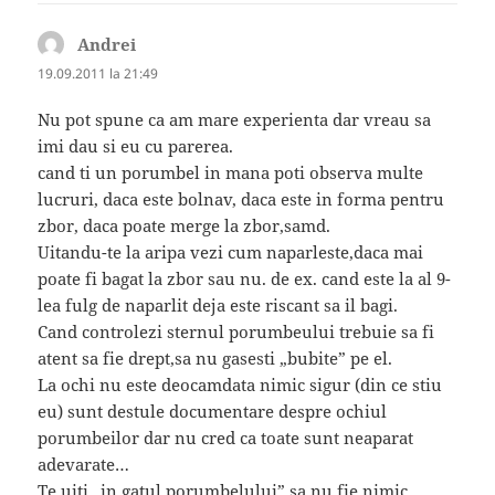
Andrei
spune:
19.09.2011 la 21:49
Nu pot spune ca am mare experienta dar vreau sa
imi dau si eu cu parerea.
cand ti un porumbel in mana poti observa multe
lucruri, daca este bolnav, daca este in forma pentru
zbor, daca poate merge la zbor,samd.
Uitandu-te la aripa vezi cum naparleste,daca mai
poate fi bagat la zbor sau nu. de ex. cand este la al 9-
lea fulg de naparlit deja este riscant sa il bagi.
Cand controlezi sternul porumbeului trebuie sa fi
atent sa fie drept,sa nu gasesti „bubite” pe el.
La ochi nu este deocamdata nimic sigur (din ce stiu
eu) sunt destule documentare despre ochiul
porumbeilor dar nu cred ca toate sunt neaparat
adevarate…
Te uiti „in gatul porumbelului” sa nu fie nimic