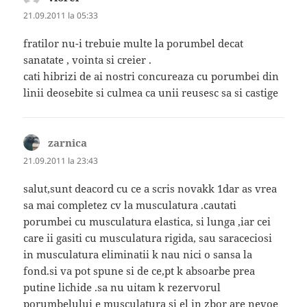
21.09.2011 la 05:33
fratilor nu-i trebuie multe la porumbel decat
sanatate , vointa si creier .
cati hibrizi de ai nostri concureaza cu porumbei din
linii deosebite si culmea ca unii reusesc sa si castige
zarnica
spune:
21.09.2011 la 23:43
salut,sunt deacord cu ce a scris novakk 1dar as vrea
sa mai completez cv la musculatura .cautati
porumbei cu musculatura elastica, si lunga ,iar cei
care ii gasiti cu musculatura rigida, sau saraceciosi
in musculatura eliminatii k nau nici o sansa la
fond.si va pot spune si de ce,pt k absoarbe prea
putine lichide .sa nu uitam k rezervorul
porumbelului e musculatura si el in zbor are nevoe