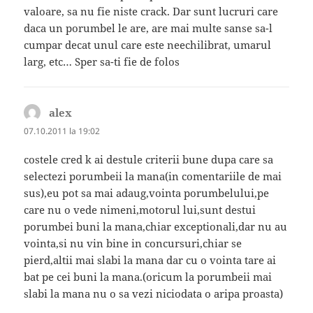
valoare, sa nu fie niste crack. Dar sunt lucruri care
daca un porumbel le are, are mai multe sanse sa-l
cumpar decat unul care este neechilibrat, umarul
larg, etc… Sper sa-ti fie de folos
alex
spune:
07.10.2011 la 19:02
costele cred k ai destule criterii bune dupa care sa
selectezi porumbeii la mana(in comentariile de mai
sus),eu pot sa mai adaug,vointa porumbelului,pe
care nu o vede nimeni,motorul lui,sunt destui
porumbei buni la mana,chiar exceptionali,dar nu au
vointa,si nu vin bine in concursuri,chiar se
pierd,altii mai slabi la mana dar cu o vointa tare ai
bat pe cei buni la mana.(oricum la porumbeii mai
slabi la mana nu o sa vezi niciodata o aripa proasta)