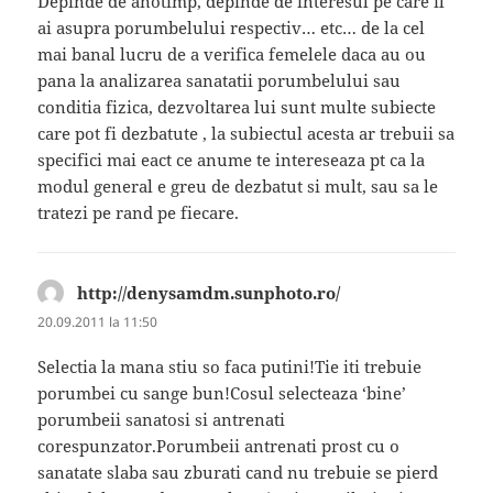
Depinde de anotimp, depinde de interesul pe care il
ai asupra porumbelului respectiv… etc… de la cel
mai banal lucru de a verifica femelele daca au ou
pana la analizarea sanatatii porumbelului sau
conditia fizica, dezvoltarea lui sunt multe subiecte
care pot fi dezbatute , la subiectul acesta ar trebuii sa
specifici mai eact ce anume te intereseaza pt ca la
modul general e greu de dezbatut si mult, sau sa le
tratezi pe rand pe fiecare.
http://denysamdm.sunphoto.ro/
spune:
20.09.2011 la 11:50
Selectia la mana stiu so faca putini!Tie iti trebuie
porumbei cu sange bun!Cosul selecteaza ‘bine’
porumbeii sanatosi si antrenati
corespunzator.Porumbeii antrenati prost cu o
sanatate slaba sau zburati cand nu trebuie se pierd