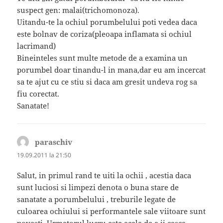
suspect gen: malai(trichomonoza).
Uitandu-te la ochiul porumbelului poti vedea daca
este bolnav de coriza(pleoapa inflamata si ochiul
lacrimand)
Bineinteles sunt multe metode de a examina un
porumbel doar tinandu-l in mana,dar eu am incercat
sa te ajut cu ce stiu si daca am gresit undeva rog sa
fiu corectat.
Sanatate!
paraschiv
spune:
19.09.2011 la 21:50
Salut, in primul rand te uiti la ochii , acestia daca
sunt luciosi si limpezi denota o buna stare de
sanatate a porumbelului , treburile legate de
culoarea ochiului si performantele sale viitoare sunt
povesti. Urmatorul lucru este acela de a ii casca