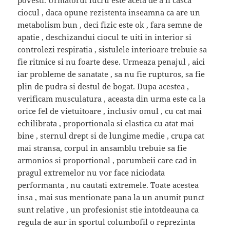
ciocul , daca opune rezistenta inseamna ca are un
metabolism bun , deci fizic este ok , fara semne de
apatie , deschizandui ciocul te uiti in interior si
controlezi respiratia , sistulele interioare trebuie sa
fie ritmice si nu foarte dese. Urmeaza penajul , aici
iar probleme de sanatate , sa nu fie rupturos, sa fie
plin de pudra si destul de bogat. Dupa acestea ,
verificam musculatura , aceasta din urma este ca la
orice fel de vietuitoare , inclusiv omul , cu cat mai
echilibrata , proportionala si elastica cu atat mai
bine , sternul drept si de lungime medie , crupa cat
mai stransa, corpul in ansamblu trebuie sa fie
armonios si proportional , porumbeii care cad in
pragul extremelor nu vor face niciodata
performanta , nu cautati extremele. Toate acestea
insa , mai sus mentionate pana la un anumit punct
sunt relative , un profesionist stie intotdeauna ca
regula de aur in sportul columbofil o reprezinta