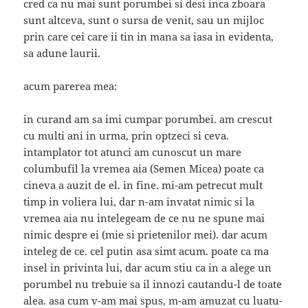
cred ca nu mai sunt porumbei si desi inca zboara
sunt altceva, sunt o sursa de venit, sau un mijloc
prin care cei care ii tin in mana sa iasa in evidenta,
sa adune laurii.
acum parerea mea:
in curand am sa imi cumpar porumbei. am crescut
cu multi ani in urma, prin optzeci si ceva.
intamplator tot atunci am cunoscut un mare
columbufil la vremea aia (Semen Micea) poate ca
cineva a auzit de el. in fine. mi-am petrecut mult
timp in voliera lui, dar n-am invatat nimic si la
vremea aia nu intelegeam de ce nu ne spune mai
nimic despre ei (mie si prietenilor mei). dar acum
inteleg de ce. cel putin asa simt acum. poate ca ma
insel in privinta lui, dar acum stiu ca in a alege un
porumbel nu trebuie sa il innozi cautandu-l de toate
alea. asa cum v-am mai spus, m-am amuzat cu luatu-