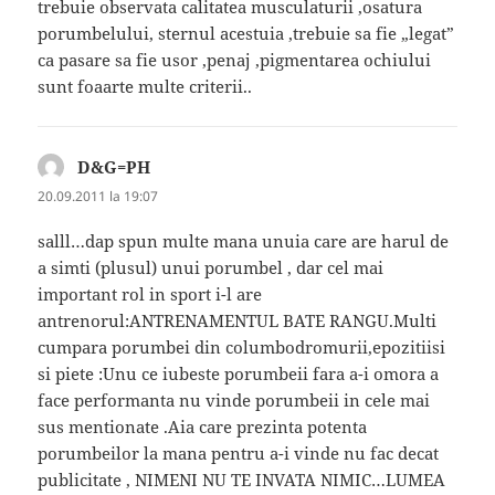
trebuie observata calitatea musculaturii ,osatura
porumbelului, sternul acestuia ,trebuie sa fie „legat”
ca pasare sa fie usor ,penaj ,pigmentarea ochiului
sunt foaarte multe criterii..
D&G=PH
spune:
20.09.2011 la 19:07
salll…dap spun multe mana unuia care are harul de
a simti (plusul) unui porumbel , dar cel mai
important rol in sport i-l are
antrenorul:ANTRENAMENTUL BATE RANGU.Multi
cumpara porumbei din columbodromurii,epozitiisi
si piete :Unu ce iubeste porumbeii fara a-i omora a
face performanta nu vinde porumbeii in cele mai
sus mentionate .Aia care prezinta potenta
porumbeilor la mana pentru a-i vinde nu fac decat
publicitate , NIMENI NU TE INVATA NIMIC…LUMEA