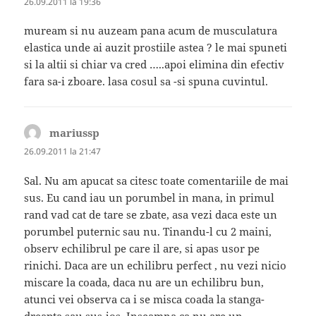
26.09.2011 la 19:36
muream si nu auzeam pana acum de musculatura
elastica unde ai auzit prostiile astea ? le mai spuneti
si la altii si chiar va cred …..apoi elimina din efectiv
fara sa-i zboare. lasa cosul sa -si spuna cuvintul.
mariussp
spune:
26.09.2011 la 21:47
Sal. Nu am apucat sa citesc toate comentariile de mai
sus. Eu cand iau un porumbel in mana, in primul
rand vad cat de tare se zbate, asa vezi daca este un
porumbel puternic sau nu. Tinandu-l cu 2 maini,
observ echilibrul pe care il are, si apas usor pe
rinichi. Daca are un echilibru perfect , nu vezi nicio
miscare la coada, daca nu are un echilibru bun,
atunci vei observa ca i se misca coada la stanga-
dreapta sau sus-jos. Inseamna ca nu are un