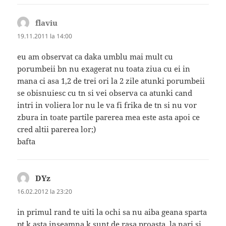
flaviu
spune:
19.11.2011 la 14:00
eu am observat ca daka umblu mai mult cu
porumbeii bn nu exagerat nu toata ziua cu ei in
mana ci asa 1,2 de trei ori la 2 zile atunki porumbeii
se obisnuiesc cu tn si vei observa ca atunki cand
intri in voliera lor nu le va fi frika de tn si nu vor
zbura in toate partile parerea mea este asta apoi ce
cred altii parerea lor;)
bafta
DYz
spune:
16.02.2012 la 23:20
in primul rand te uiti la ochi sa nu aiba geana sparta
pt k asta inseamna k sunt de rasa proasta, la nari si