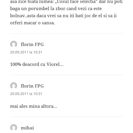
asa zice toata lumea: „Cosul face selectia” dar nu poti
baga un porumbel la zbor cand vezi ca este
bolnav..asta daca vrei sa nu iti bati joc de el si sa ii
orferi macar o sansa.
florin FPG
spune:
20.09.2011 la 10:31
100% deacord cu Viorel…
florin FPG
spune:
20.09.2011 la 10:31
mai ales mina altora…
mihai
spune: