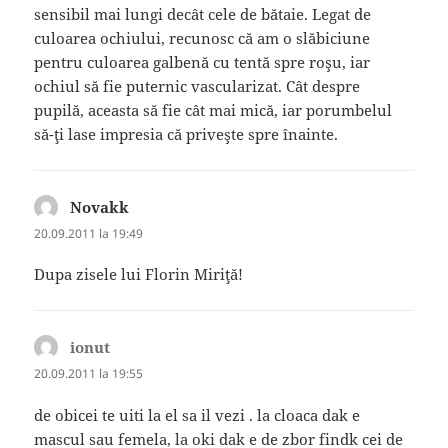
sensibil mai lungi decât cele de bătaie. Legat de
culoarea ochiului, recunosc că am o slăbiciune
pentru culoarea galbenă cu tentă spre roşu, iar
ochiul să fie puternic vascularizat. Cât despre
pupilă, aceasta să fie cât mai mică, iar porumbelul
să-ţi lase impresia că priveşte spre înainte.
Novakk
spune:
20.09.2011 la 19:49
Dupa zisele lui Florin Miriţă!
ionut
spune:
20.09.2011 la 19:55
de obicei te uiti la el sa il vezi . la cloaca dak e
mascul sau femela, la oki dak e de zbor findk cei de