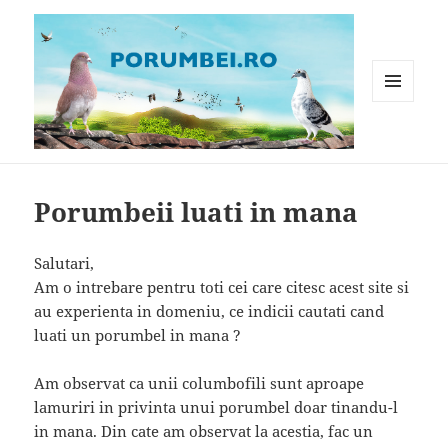
MENIU
ȘI
WIDGET-
Porumbei.ro
URI
Porumbeii luati in mana
Salutari,
Am o intrebare pentru toti cei care citesc acest site si
au experienta in domeniu, ce indicii cautati cand
luati un porumbel in mana ?
Am observat ca unii columbofili sunt aproape
lamuriri in privinta unui porumbel doar tinandu-l
in mana. Din cate am observat la acestia, fac un