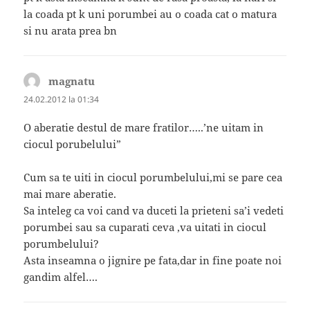
la coada pt k uni porumbei au o coada cat o matura
si nu arata prea bn
magnatu
spune:
24.02.2012 la 01:34
O aberatie destul de mare fratilor…..’ne uitam in
ciocul porubelului”
Cum sa te uiti in ciocul porumbelului,mi se pare cea
mai mare aberatie.
Sa inteleg ca voi cand va duceti la prieteni sa’i vedeti
porumbei sau sa cuparati ceva ,va uitati in ciocul
porumbelului?
Asta inseamna o jignire pe fata,dar in fine poate noi
gandim alfel….