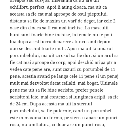
echilibru perfect. Apoi ii ating cloaca, ma uit ca
aceasta sa fie cat mai aproape de osul pieptului,
distanta sa fie de maxim un varf de deget, iar cele 2
oase din cloaca sa fi cat mai inchise. La masculii
buni sunt foarte bine inchise, la femele nu te poti
lua dupa acest lucru deoarece atunci cand depun
ouo se deschid foarte mult. Apoi ma uit la umarul
porumbelului, ma uit ca osul sa fie dur, si umarul sa
fie cat mai aproape de corp, apoi deschid aripa ptr a
vedea cate pene are, sunt cazuri cu porumbei de 11
pene, acestia avand pe langa cele 11 pene si un penaj
mult mai dezvoltat decat ceilalti, mai bogat. Ultimele
pene ma uit sa fie bine aerisite, prefer penele
aerisite si late, mai conteaza si lungimea aripii, sa fie
de 24 cm. Dupa aceasta ma uit la sternul
porumbelului, sa fie puternic, cand un porumbel
este in maxima lui forma, pe stern ii apare un punct
rosu, nu umflatura, ci doar are un punct rosu,