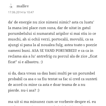
mallev
spune:
17.06.2014 la 10:47
da’ de energie nu zice nimeni nimic? asta cu luatu’
la mana imi place cum suna, dar de uitat in gatul
porumbelului si numaratul aripilor si mai stiu io ce
muschi, ah si ochii verzi, portocalii, movulii, ca sa
ajungi si pana la al noualea fulg, astea toate-s poezie
oameni buni. ASA SE VAND PORUMBEII! e ca ca in
reclama aia a lu’ antrefrig cu porcul ala de zice „ficat
ficat” si e albastru. :)
si da, daca vreau sa dau bani multi pe un porumbel
probabil ca asa o sa fiu tentat sa fac si cred ca sunteti
de acord cu mine ca asta e doar teama de a nu
pierde. nu-i asa? :)
ma uit si ma minunez cum se vorbeste despre ei. eu