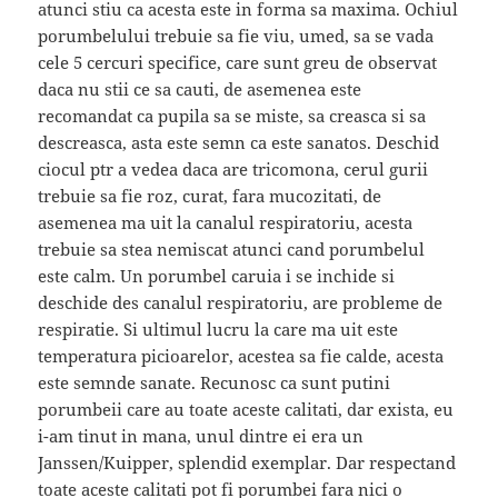
atunci stiu ca acesta este in forma sa maxima. Ochiul
porumbelului trebuie sa fie viu, umed, sa se vada
cele 5 cercuri specifice, care sunt greu de observat
daca nu stii ce sa cauti, de asemenea este
recomandat ca pupila sa se miste, sa creasca si sa
descreasca, asta este semn ca este sanatos. Deschid
ciocul ptr a vedea daca are tricomona, cerul gurii
trebuie sa fie roz, curat, fara mucozitati, de
asemenea ma uit la canalul respiratoriu, acesta
trebuie sa stea nemiscat atunci cand porumbelul
este calm. Un porumbel caruia i se inchide si
deschide des canalul respiratoriu, are probleme de
respiratie. Si ultimul lucru la care ma uit este
temperatura picioarelor, acestea sa fie calde, acesta
este semnde sanate. Recunosc ca sunt putini
porumbeii care au toate aceste calitati, dar exista, eu
i-am tinut in mana, unul dintre ei era un
Janssen/Kuipper, splendid exemplar. Dar respectand
toate aceste calitati pot fi porumbei fara nici o