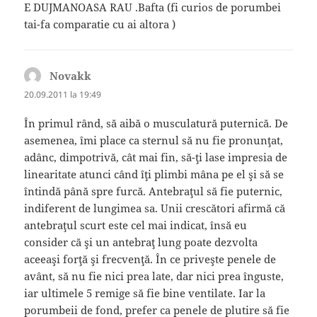
E DUJMANOASA RAU .Bafta (fi curios de porumbei
tai-fa comparatie cu ai altora )
Novakk
spune:
20.09.2011 la 19:49
În primul rând, să aibă o musculatură puternică. De
asemenea, îmi place ca sternul să nu fie pronunţat,
adânc, dimpotrivă, cât mai fin, să-ţi lase impresia de
linearitate atunci când îţi plimbi mâna pe el şi să se
întindă până spre furcă. Antebraţul să fie puternic,
indiferent de lungimea sa. Unii crescători afirmă că
antebraţul scurt este cel mai indicat, însă eu
consider că şi un antebraţ lung poate dezvolta
aceeaşi forţă şi frecvenţă. În ce priveşte penele de
avânt, să nu fie nici prea late, dar nici prea înguste,
iar ultimele 5 remige să fie bine ventilate. Iar la
porumbeii de fond, prefer ca penele de plutire să fie