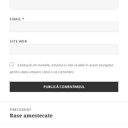
EMAIL
*
SITE WEB
Salvează-mi numele, emailul și site-ul web în acest navigator
pentru data viitoare când o să comentez.
Navigare
PRECEDENT
în
Rase amestecate
Articolul
articole
anterior: