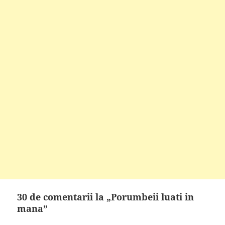
30 de comentarii la „Porumbeii luati in
mana”