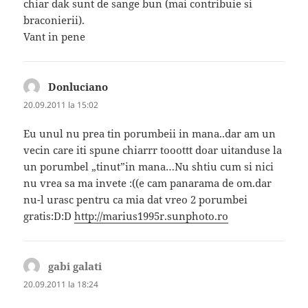
chiar dak sunt de sange bun (mai contribuie si
braconierii).
Vant in pene
Donluciano
spune:
20.09.2011 la 15:02
Eu unul nu prea tin porumbeii in mana..dar am un
vecin care iti spune chiarrr tooottt doar uitanduse la
un porumbel „tinut”in mana…Nu shtiu cum si nici
nu vrea sa ma invete :((e cam panarama de om.dar
nu-l urasc pentru ca mia dat vreo 2 porumbei
gratis:D:D
http://marius1995r.sunphoto.ro
gabi galati
spune:
20.09.2011 la 18:24