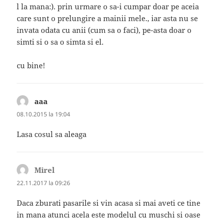
l la mana:). prin urmare o sa-i cumpar doar pe aceia
care sunt o prelungire a mainii mele., iar asta nu se
invata odata cu anii (cum sa o faci), pe-asta doar o
simti si o sa o simta si el.
cu bine!
aaa
spune:
08.10.2015 la 19:04
Lasa cosul sa aleaga
Mirel
spune:
22.11.2017 la 09:26
Daca zburati pasarile si vin acasa si mai aveti ce tine
in mana atunci acela este modelul cu muschi si oase