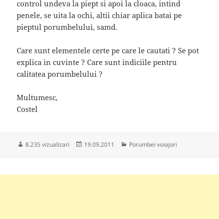
control undeva la piept si apoi la cloaca, intind
penele, se uita la ochi, altii chiar aplica batai pe
pieptul porumbelului, samd.
Care sunt elementele certe pe care le cautati ? Se pot
explica in cuvinte ? Care sunt indiciile pentru
calitatea porumbelului ?
Multumesc,
Costel
Publicat
Categorii
8.235 vizualizari
19.09.2011
Porumbei voiajori
pe