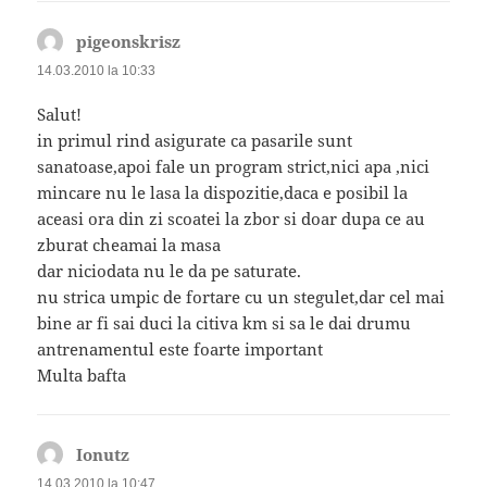
pigeonskrisz
spune:
14.03.2010 la 10:33
Salut!
in primul rind asigurate ca pasarile sunt
sanatoase,apoi fale un program strict,nici apa ,nici
mincare nu le lasa la dispozitie,daca e posibil la
aceasi ora din zi scoatei la zbor si doar dupa ce au
zburat cheamai la masa
dar niciodata nu le da pe saturate.
nu strica umpic de fortare cu un stegulet,dar cel mai
bine ar fi sai duci la citiva km si sa le dai drumu
antrenamentul este foarte important
Multa bafta
Ionutz
spune:
14.03.2010 la 10:47