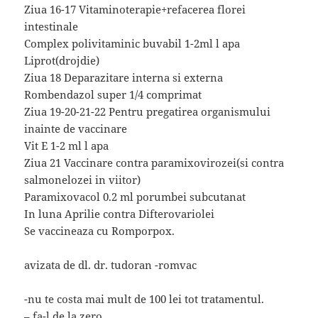
Ziua 16-17 Vitaminoterapie+refacerea florei
intestinale
Complex polivitaminic buvabil 1-2ml l apa
Liprot(drojdie)
Ziua 18 Deparazitare interna si externa
Rombendazol super 1/4 comprimat
Ziua 19-20-21-22 Pentru pregatirea organismului
inainte de vaccinare
Vit E 1-2 ml l apa
Ziua 21 Vaccinare contra paramixovirozei(si contra
salmonelozei in viitor)
Paramixovacol 0.2 ml porumbei subcutanat
In luna Aprilie contra Difterovariolei
Se vaccineaza cu Romporpox.
avizata de dl. dr. tudoran -romvac
-nu te costa mai mult de 100 lei tot tratamentul.
– fa-l de la zero.