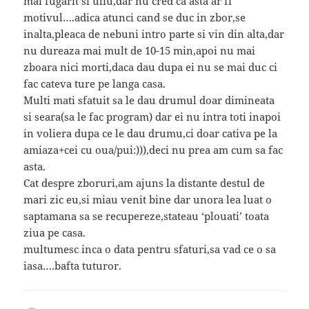
mai fugarit si uliu,dar nu cred ca asta ar fi
motivul….adica atunci cand se duc in zbor,se
inalta,pleaca de nebuni intro parte si vin din alta,dar
nu dureaza mai mult de 10-15 min,apoi nu mai
zboara nici morti,daca dau dupa ei nu se mai duc ci
fac cateva ture pe langa casa.
Multi mati sfatuit sa le dau drumul doar dimineata
si seara(sa le fac program) dar ei nu intra toti inapoi
in voliera dupa ce le dau drumu,ci doar cativa pe la
amiaza+cei cu oua/pui:))),deci nu prea am cum sa fac
asta.
Cat despre zboruri,am ajuns la distante destul de
mari zic eu,si miau venit bine dar unora lea luat o
saptamana sa se recupereze,stateau ‘plouati’ toata
ziua pe casa.
multumesc inca o data pentru sfaturi,sa vad ce o sa
iasa….bafta tuturor.