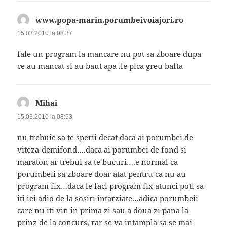
www.popa-marin.porumbeivoiajori.ro
spune:
15.03.2010 la 08:37
fale un program la mancare nu pot sa zboare dupa
ce au mancat si au baut apa .le pica greu bafta
Mihai
spune:
15.03.2010 la 08:53
nu trebuie sa te sperii decat daca ai porumbei de
viteza-demifond….daca ai porumbei de fond si
maraton ar trebui sa te bucuri….e normal ca
porumbeii sa zboare doar atat pentru ca nu au
program fix…daca le faci program fix atunci poti sa
iti iei adio de la sosiri intarziate…adica porumbeii
care nu iti vin in prima zi sau a doua zi pana la
prinz de la concurs, rar se va intampla sa se mai