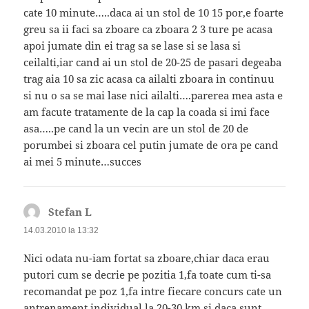
cate 10 minute…..daca ai un stol de 10 15 por,e foarte
greu sa ii faci sa zboare ca zboara 2 3 ture pe acasa
apoi jumate din ei trag sa se lase si se lasa si
ceilalti,iar cand ai un stol de 20-25 de pasari degeaba
trag aia 10 sa zic acasa ca ailalti zboara in continuu
si nu o sa se mai lase nici ailalti….parerea mea asta e
am facute tratamente de la cap la coada si imi face
asa…..pe cand la un vecin are un stol de 20 de
porumbei si zboara cel putin jumate de ora pe cand
ai mei 5 minute…succes
Stefan L
spune:
14.03.2010 la 13:32
Nici odata nu-iam fortat sa zboare,chiar daca erau
putori cum se decrie pe pozitia 1,fa toate cum ti-sa
recomandat pe poz 1,fa intre fiecare concurs cate un
antrenament individual la 20-30 km,si daca sunt