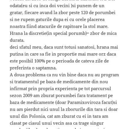
odata(eu si cu inca doi vecini )si punem de un
gratar, fiecare avand la zbor peste 120 de porumbei
si ne rupem gaturile dupa ei cu orele placerea
noastra fiind atacurile de rapitoare la stol mare.
Hrana la discretie(in special porumb)= zbor de mica
durata.
deci sfatul meu, daca sunt totusi sanatosi, hrana mai
putina in care sa fie in proportie mai mare orz daca
este posibil 100% pe o perioada de cateva zile de
preferinta o saptamna.
A doua problema ca nu vin bine daca nu au program
si tratamentul pe baza de medicamente din nou
infirmat prin propria experienta pe tot parcursul
sezon 2009 am zburat porumbei fara tratament pe
baza de medicamente (doar Paramixoviroza facut)si
nu am pierdut nici unul la zborurile din tara si doar
unul din Polonia, cat am zburat cu ei in tara am
clasat pe ciasul unui vecin asa ca trage singur