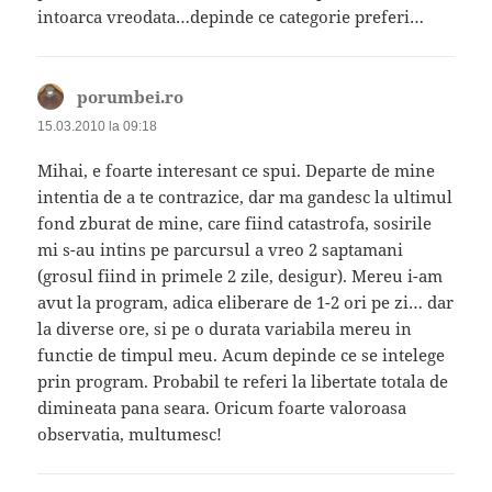
intoarca vreodata…depinde ce categorie preferi…
porumbei.ro
spune:
15.03.2010 la 09:18
Mihai, e foarte interesant ce spui. Departe de mine
intentia de a te contrazice, dar ma gandesc la ultimul
fond zburat de mine, care fiind catastrofa, sosirile
mi s-au intins pe parcursul a vreo 2 saptamani
(grosul fiind in primele 2 zile, desigur). Mereu i-am
avut la program, adica eliberare de 1-2 ori pe zi… dar
la diverse ore, si pe o durata variabila mereu in
functie de timpul meu. Acum depinde ce se intelege
prin program. Probabil te referi la libertate totala de
dimineata pana seara. Oricum foarte valoroasa
observatia, multumesc!