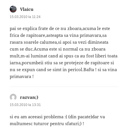
Vlaicu
spune:
15.03.2010 la 11:24
pai se explica frate de ce nu zboara,acuma le este
frica de rapitoare,asteapta sa vina primavara,sa
rasara soarele calumea,si apoi sa vezi dimineata
cum se duc.Acuma este si normal ca nu zboara
mult,m-ai luminat cand ai spus ca au fost liberi toata
iarna,porumbeii stiu sa se protejeze de rapitoare si
nu se expun cand se simt in pericol.Bafta ! si sa vina
primavara !
razvan;)
spune:
15.03.2010 la 13:31
si eu am aceeasi problema :( (din pacate)dar va
multumesc tuturor pentru sfaturi;) !