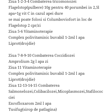
Ziua 1-2-3-4 Combaterea tricomonozei
Flagelstop(pulbere) 10g pentru 40 porumbei in 2,5l
apa+1g vit C in cazul apei dure
se mai poate folosi si Columboviofort in loc de
Flagelstop 2 cpr/zi
Ziua 5-6 Vitaminoterapie
Complex polivitaminic buvabil 1-2ml l apa
Liprot(drojdie)
Ziua 7-8-9-10 Combaterea Coccidiozei
Amprolium 2g l apa zi
Ziua 11 Vitaminoterapie
Complex polivitaminic buvabil 1-2ml l apa
Liprot(drojdie)
Ziua 12-13-14-15 Combaterea
Salmonelozei,Colibacilozei,Micoplasmozei,Stafilococ
ciei
Enrofloxarom 2ml l apa
Tusifug(sirop de patlagina)