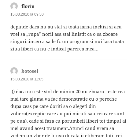
florin
spune:
15.03.2010 la 09:50
depinde daca nu au stat si toata iarna inchisi si acu
vrei sa „rupa” norii asa stai linistit ca o sa zboare
singuri..incerca sa le fc un program si nui lasa toata
ziua liberi ca nu e indicat parerea mea…
botosel
spune:
15.03.2010 la 11:05
:)) daca nu este stol de minim 20 nu zboara…este cea
mai tare gluma va fac demonstratie cu o pereche
dupa ceas pe care doriti sa o alegeti din
voliera(exceptie care au pui micuti sau cei care sunt
pe oua), cade si faza cu porumbeii liberi tot timpul ai
mei avand acest tratament.Atunci cand vrem sa
vedem un zbor de lunga durata ii eliberam toti trei