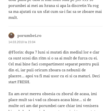
porumbei ai mei au hrana si apa la discretie.Va rog
sa ma ajutati cu un sfat cum sa-i fac sa se zboare mai
mult.
porumbei.ro
spune:
14.03.2010 la 15:04
@Florin: dupa 7 luni si mutati din mediul lor e clar
ca sunt scosi din ritm si o sa ai mult de furca cu ei.
Cel mai bine faci compartiment separat pentru puii
din ei, iar puii oricum zboara ca nebunii de
placere… apoi va fi mai usor cu ei si ca maturi. Deci
start FRESH.
Eu am avut mereu obsesia cu zborul de acasa, imi
place mult sa-i vad ca zboara acasa bine… si de
multe ori am dat porumbei care chiar imi venisera