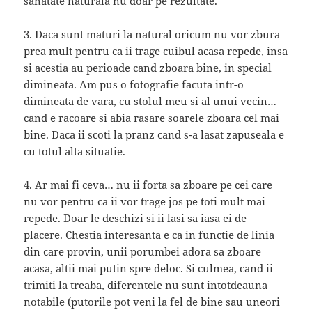
sanatate naturala nu doar pe rezultate.
3. Daca sunt maturi la natural oricum nu vor zbura
prea mult pentru ca ii trage cuibul acasa repede, insa
si acestia au perioade cand zboara bine, in special
dimineata. Am pus o fotografie facuta intr-o
dimineata de vara, cu stolul meu si al unui vecin…
cand e racoare si abia rasare soarele zboara cel mai
bine. Daca ii scoti la pranz cand s-a lasat zapuseala e
cu totul alta situatie.
4. Ar mai fi ceva… nu ii forta sa zboare pe cei care
nu vor pentru ca ii vor trage jos pe toti mult mai
repede. Doar le deschizi si ii lasi sa iasa ei de
placere. Chestia interesanta e ca in functie de linia
din care provin, unii porumbei adora sa zboare
acasa, altii mai putin spre deloc. Si culmea, cand ii
trimiti la treaba, diferentele nu sunt intotdeauna
notabile (putorile pot veni la fel de bine sau uneori