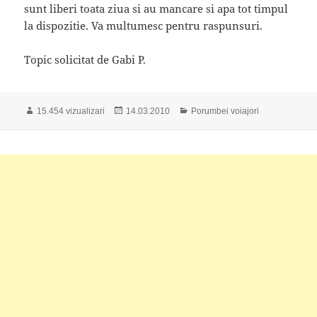
sunt liberi toata ziua si au mancare si apa tot timpul
la dispozitie. Va multumesc pentru raspunsuri.
Topic solicitat de Gabi P.
Publicat
Categorii
15.454 vizualizari
14.03.2010
Porumbei voiajori
pe