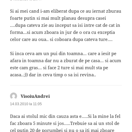
Si ai mei cand i-am eliberat dupa ce au iernat zburau
foarte putin si mai mult planau desupra casei
….dupa cateva zie au inceput sa isi intre cat de cat in
forma…si acum zboara in jur de o ora cu exceptia
celor care au oua.. si coboara dupa cateva ture….
Si inca ceva am un pui din toamna… care a iesit pe
afara in toamna dar nu a zburat de pe casa… si acum
este cam gras… si face 2 ture si mai mult sta pe
acasa..;)) dar in ceva timp o sa isi revina..
VisoiuAndrei
spune:
14.03.2010 la 11:05
Daca ai stolul mic din cauza asta e…..Si la mine la fel
fac zboara 5 minute si jos…..Trebuie sa ai un stol de
cel putin 20 de porumbei si nu o sa iti mai zboare