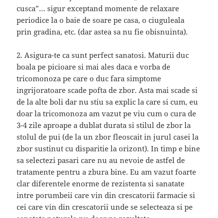
cusca”… sigur exceptand momente de relaxare
periodice la o baie de soare pe casa, o ciuguleala
prin gradina, etc. (dar astea sa nu fie obisnuinta).
2. Asigura-te ca sunt perfect sanatosi. Maturii duc
boala pe picioare si mai ales daca e vorba de
tricomonoza pe care o duc fara simptome
ingrijoratoare scade pofta de zbor. Asta mai scade si
de la alte boli dar nu stiu sa explic la care si cum, eu
doar la tricomonoza am vazut pe viu cum o cura de
3-4 zile aproape a dublat durata si stilul de zbor la
stolul de pui (de la un zbor fleoscait in jurul casei la
zbor sustinut cu disparitie la orizont). In timp e bine
sa selectezi pasari care nu au nevoie de astfel de
tratamente pentru a zbura bine. Eu am vazut foarte
clar diferentele enorme de rezistenta si sanatate
intre porumbeii care vin din crescatorii farmacie si
cei care vin din crescatorii unde se selecteaza si pe