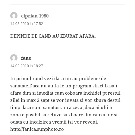
ciprian 1980
spune:
14.03.2010 la 17:52
DEPINDE DE CAND AU ZBURAT AFARA.
fane
spune:
14.03.2010 la 18:27
In primul rand vezi daca nu au probleme de
sanatate.Daca nu au fa-le un program strict.Lasa-i
afara dim si imediat cum coboara inchidei pt restul
zilei in max 2 sapt se vor invata si vor zbura destul
timp daca sunt sanatosi.Inca ceva ,daca ai ulii in
zona e posibil sa refuze sa zboare din cauza lor si
odata cu incalzirea vremii isi vor reveni.
http://fanica.sunphoto.ro