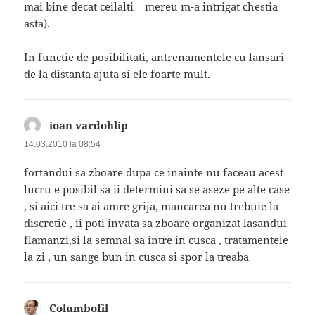
mai bine decat ceilalti – mereu m-a intrigat chestia
asta).
In functie de posibilitati, antrenamentele cu lansari
de la distanta ajuta si ele foarte mult.
ioan vardohlip
spune:
14.03.2010 la 08:54
fortandui sa zboare dupa ce inainte nu faceau acest
lucru e posibil sa ii determini sa se aseze pe alte case
, si aici tre sa ai amre grija, mancarea nu trebuie la
discretie , ii poti invata sa zboare organizat lasandui
flamanzi,si la semnal sa intre in cusca , tratamentele
la zi , un sange bun in cusca si spor la treaba
Columbofil
spune: