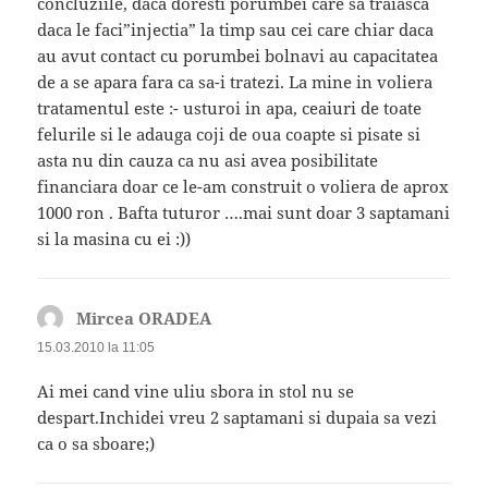
concluziile, daca doresti porumbei care sa traiasca
daca le faci”injectia” la timp sau cei care chiar daca
au avut contact cu porumbei bolnavi au capacitatea
de a se apara fara ca sa-i tratezi. La mine in voliera
tratamentul este :- usturoi in apa, ceaiuri de toate
felurile si le adauga coji de oua coapte si pisate si
asta nu din cauza ca nu asi avea posibilitate
financiara doar ce le-am construit o voliera de aprox
1000 ron . Bafta tuturor ….mai sunt doar 3 saptamani
si la masina cu ei :))
Mircea ORADEA
spune:
15.03.2010 la 11:05
Ai mei cand vine uliu sbora in stol nu se
despart.Inchidei vreu 2 saptamani si dupaia sa vezi
ca o sa sboare;)