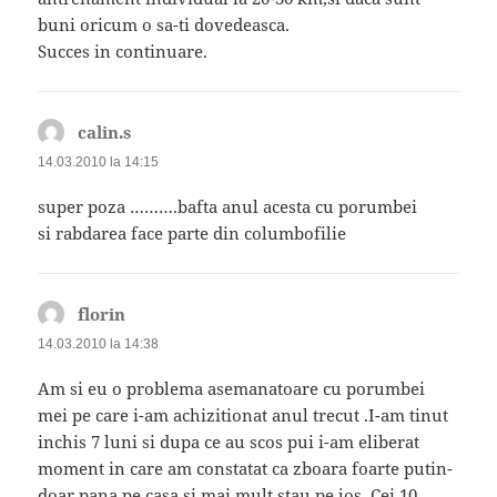
buni oricum o sa-ti dovedeasca.
Succes in continuare.
calin.s
spune:
14.03.2010 la 14:15
super poza ……….bafta anul acesta cu porumbei
si rabdarea face parte din columbofilie
florin
spune:
14.03.2010 la 14:38
Am si eu o problema asemanatoare cu porumbei
mei pe care i-am achizitionat anul trecut .I-am tinut
inchis 7 luni si dupa ce au scos pui i-am eliberat
moment in care am constatat ca zboara foarte putin-
doar pana pe casa si mai mult stau pe jos .Cei 10