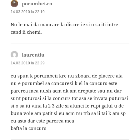
porumbei.ro
spune:
14.03.2010 la 22:19
Nu le mai da mancare la discretie si o sa iti intre
cand ii chemi.
laurentiu
spune:
14.03.2010 la 22:29
eu spun k porumbeii kre nu zboara de placere ala
nu e porumbel sa concurezi k el la concurs este
parerea mea nush acm dk am dreptate sau nu dar
sunt puturosi si la concurs tot asa se invata puturosi
si o sa iti vina la 2 3 zile si atunci le rupi gatul u de
buna voie am patit si eu acm nu trb sa ii tai k am sp
eu asta dar este parerea mea
bafta la concurs