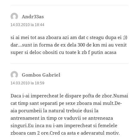
Andr33as
spune:
14.03.2010 la 18:44
si ai mei tot asa zboara azi am dat c steagu dupa ei ;))
dar…sunt in forma de ex dela 300 de km mi au venit
super si deloc obositi cu toate k zb f putin acasa
Gombos Gabriel
spune:
14.03.2010 la 18:59
Daca i-ai imperecheat le dispare pofta de zbor.Numai
cat timp sant separati pe sexe zboara mai mult.De-
aia porumbeii la natural trebuie dusi la
antrenament in timp ce vaduvii se antreneaza
singuri.Eu inca nu i-am imperecheat si femelele
zboara cam 2 ore.Cred ca asta e adevaratul motiv.