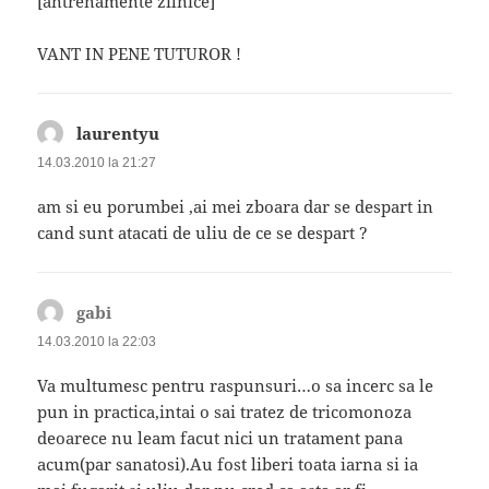
[antrenamente zilnice]
VANT IN PENE TUTUROR !
laurentyu
spune:
14.03.2010 la 21:27
am si eu porumbei ,ai mei zboara dar se despart in
cand sunt atacati de uliu de ce se despart ?
gabi
spune:
14.03.2010 la 22:03
Va multumesc pentru raspunsuri…o sa incerc sa le
pun in practica,intai o sai tratez de tricomonoza
deoarece nu leam facut nici un tratament pana
acum(par sanatosi).Au fost liberi toata iarna si ia