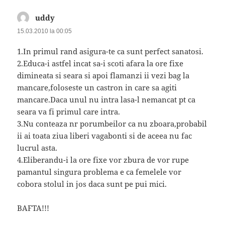
uddy
spune:
15.03.2010 la 00:05
1.In primul rand asigura-te ca sunt perfect sanatosi.
2.Educa-i astfel incat sa-i scoti afara la ore fixe
dimineata si seara si apoi flamanzi ii vezi bag la
mancare,foloseste un castron in care sa agiti
mancare.Daca unul nu intra lasa-l nemancat pt ca
seara va fi primul care intra.
3.Nu conteaza nr porumbeilor ca nu zboara,probabil
ii ai toata ziua liberi vagabonti si de aceea nu fac
lucrul asta.
4.Eliberandu-i la ore fixe vor zbura de vor rupe
pamantul singura problema e ca femelele vor
cobora stolul in jos daca sunt pe pui mici.
BAFTA!!!